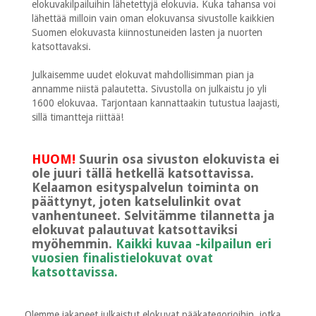
elokuvakilpailuihin lähetettyjä elokuvia. Kuka tahansa voi
lähettää milloin vain oman elokuvansa sivustolle kaikkien
Suomen elokuvasta kiinnostuneiden lasten ja nuorten
katsottavaksi.
Julkaisemme uudet elokuvat mahdollisimman pian ja
annamme niistä palautetta. Sivustolla on julkaistu jo yli
1600 elokuvaa. Tarjontaan kannattaakin tutustua laajasti,
sillä timantteja riittää!
HUOM!
Suurin osa sivuston elokuvista ei
ole juuri tällä hetkellä katsottavissa.
Kelaamon esityspalvelun toiminta on
päättynyt, joten katselulinkit ovat
vanhentuneet. Selvitämme tilannetta ja
elokuvat palautuvat katsottaviksi
myöhemmin.
Kaikki kuvaa -kilpailun eri
vuosien finalistielokuvat ovat
katsottavissa.
Olemme jakaneet julkaistut elokuvat pääkategorioihin, jotka