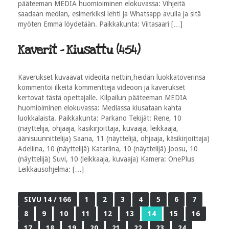
pääteeman MEDIA huomioiminen elokuvassa: Vihjeitä
saadaan median, esimerkiksi lehti ja Whatsapp avulla ja sitä
myöten Emma löydetään. Paikkakunta: Viitasaari […]
Kaverit - Kiusattu (4:54)
Kaverukset kuvaavat videoita nettiin,heidän luokkatoverinsa
kommentoi ilkeitä kommentteja videoon ja kaverukset
kertovat tästä opettajalle. Kilpailun pääteeman MEDIA
huomioiminen elokuvassa: Mediassa kiusataan kahta
luokkalaista. Paikkakunta: Parkano Tekijät: Rene, 10
(näyttelijä, ohjaaja, käsikirjoittaja, kuvaaja, leikkaaja,
äänisuunnittelija) Saana, 11 (näyttelijä, ohjaaja, käsikirjoittaja)
Adeliina, 10 (näyttelijä) Katariina, 10 (näyttelijä) Joosu, 10
(näyttelijä) Suvi, 10 (leikkaaja, kuvaaja) Kamera: OnePlus
Leikkausohjelma: […]
SIVU 14 / 166
1
2
3
4
5
6
7
8
9
10
11
12
13
14
15
16
17
18
19
20
21
22
23
24