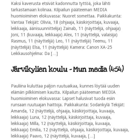
Kaksi kaverusta etsivät kadonnutta tyttöä, joka lähti
tarkastamaan kolinaa. Kilpailun pääteeman MEDIA
huomioiminen elokuvassa: Nuoret somettaa. Paikkakunta:
Vantaa Tekijät: Olivia, 18 (ohjaaja, käsikirjoittaja, kuvaaja,
leikkaaja, äänisuunnittelija) Zainab, 11 (näyttelijä, ohjaaja)
Joni, 11 (kuvaaja, leikkaaja) Alex, 11 (näyttelijä, valaisija)
Rasmus, 11 (näyttelijä) Leo, 11 (näyttelijä) Teemu, 11
(näyttelijä) Elsa, 11 (näyttelijä) Kamera: Canon XA-25
Leikkausohjelma: Da […]
Järvikylien koulu - Mun media (4:54)
Pauliina kuluttaa paljon ruutuaikaa, kunnes löytää uuden
elämän pilkkimisen kautta. Kilpailun pääteeman MEDIA
huomioiminen elokuvassa: Lapset halusivat tuoda esiin
runsaan ruutuajan haittoja. Paikkakunta: Sodankylä Tekijät:
Amanda, 12 (näyttelijä, ohjaaja, käsikirjoittaja, kuvaaja,
leikkaaja) Luna, 12 (näyttelijä, käsikirjoittaja, kuvaaja,
leikkaaja) Milla, 12 (näyttelijä, käsikirjoittaja, kuvaaja,
leikkaaja) Emilia, 12 (näyttelijä, ohjaaja, käsikirjoittaja, kuvaaja,
leikkaaja) Paavo, 12 (näyttelijä, kuvaaja, […]