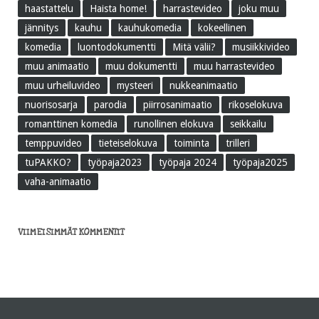
haastattelu
Haista home!
harrastevideo
joku muu
jännitys
kauhu
kauhukomedia
kokeellinen
komedia
luontodokumentti
Mitä välii?
musiikkivideo
muu animaatio
muu dokumentti
muu harrastevideo
muu urheiluvideo
mysteeri
nukkeanimaatio
nuorisosarja
parodia
piirrosanimaatio
rikoselokuva
romanttinen komedia
runollinen elokuva
seikkailu
temppuvideo
tieteiselokuva
toiminta
trilleri
tuPAKKO?
työpaja2023
työpaja 2024
työpaja2025
vaha-animaatio
VIIMEISIMMÄT KOMMENTIT