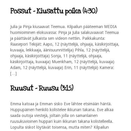
Possut - Kiusattu poika (4:30)
Julia ja Pinja kiusaavat Teemua. Kilpailun pääteeman MEDIA
huomioiminen elokuvassa: Pinja ja Julia salakuvaavat Teemua
ja päättävät julkaista sen videon nettiin. Paikkakunta:
Raasepori Tekijät: Aapo, 12 (näyttelijä, ohjaaja, käsikirjoittaja,
kuvaaja, leikkaaja, äänisuunnittelija) Pihla, 12 (näyttelijä,
ohjaaja, käsikirjoittaja) Sonja, 11 (näyttelijä, ohjaaja,
käsikirjoittaja, kuvaaja) Muenkham, 12 (näyttelijä, kuvaaja)
Adam, 12 (näyttelijä, kuvaaja) Erin, 11 (näyttelijä) Kamera:
[…]
Ruusut - Ruusu (3:15)
Emma katoaa ja Emman sisko Eve lähtee etsimään häntä.
Huppupäinen henkilö kolistelee ikkunan takana. Eve alkaa
saada outoja viestejä, joltain jolla on samanlainen
ruusukuvioinen huppari kuin ikkunan takana kolistelleella.
Lopulta siskot löytävät toisensa, mutta miten? Kilpailun