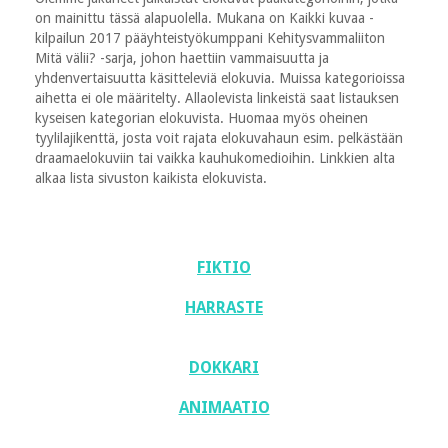
on mainittu tässä alapuolella. Mukana on Kaikki kuvaa -
kilpailun 2017 pääyhteistyökumppani Kehitysvammaliiton
Mitä välii? -sarja, johon haettiin vammaisuutta ja
yhdenvertaisuutta käsitteleviä elokuvia. Muissa kategorioissa
aihetta ei ole määritelty. Allaolevista linkeistä saat listauksen
kyseisen kategorian elokuvista. Huomaa myös oheinen
tyylilajikenttä, josta voit rajata elokuvahaun esim. pelkästään
draamaelokuviin tai vaikka kauhukomedioihin. Linkkien alta
alkaa lista sivuston kaikista elokuvista.
FIKTIO
HARRASTE
DOKKARI
ANIMAATIO