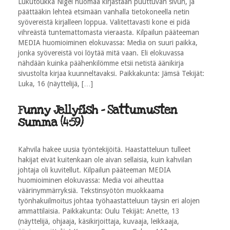
Lukutoukka Nigel huomaa kirjastaan puuttuvan sivun, ja
päättääkin lehteä etsimään vanhalla tietokoneella netin
syövereistä kirjalleen loppua. Valitettavasti kone ei pidä
vihreästä tuntemattomasta vieraasta. Kilpailun pääteeman
MEDIA huomioiminen elokuvassa: Media on suuri paikka,
jonka syövereistä voi löytää mitä vaan. Eli elokuvassa
nähdään kuinka päähenkilömme etsii netistä äänikirja
sivustolta kirjaa kuunneltavaksi. Paikkakunta: Jämsä Tekijät:
Luka, 16 (näyttelijä, […]
Funny Jellyfish - Sattumusten
summa (4:59)
Kahvila hakee uusia työntekijöitä. Haastatteluun tulleet
hakijat eivät kuitenkaan ole aivan sellaisia, kuin kahvilan
johtaja oli kuvitellut. Kilpailun pääteeman MEDIA
huomioiminen elokuvassa: Media voi aiheuttaa
väärinymmärryksiä. Tekstinsyötön muokkaama
työnhakuilmoitus johtaa työhaastatteluun täysin eri alojen
ammattilaisia. Paikkakunta: Oulu Tekijät: Anette, 13
(näyttelijä, ohjaaja, käsikirjoittaja, kuvaaja, leikkaaja,