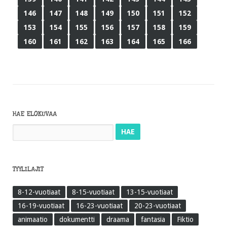
146
147
148
149
150
151
152
153
154
155
156
157
158
159
160
161
162
163
164
165
166
HAE ELOKUVAA
Haku:
TYYLILAJIT
8-12-vuotiaat
8-15-vuotiaat
13-15-vuotiaat
16-19-vuotiaat
16-23-vuotiaat
20-23-vuotiaat
animaatio
dokumentti
draama
fantasia
Fiktio