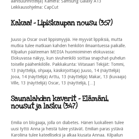
äänisuunnittelija) Kamera: Samsung Galaxy A13
Leikkausohjelma: CapCut
Kakaa! - Lipiskaupan nousu (3:57)
Juuso ja Oscar ovat lippismyyjiä. He myyvät lippiksiä, mutta
mutkia tulee matkaan kahden henkilön ilmaantuessa paikalle.
Kilpailun pääteeman MEDIA huomioiminen elokuvassa:
Elokuvassa näkyy, kun sivuhenkilö soittaa snapchat-puhelun
toiselle päähenkilölle. Paikkakunta: Viitasaari Tekijät: Tommi,
13 (näyttelijä, ohjaaja, käsikirjoittaja) Juuso, 14 (näyttelijä)
Jooa, 14 (näyttelijä) Arttu, 13 (näyttelijä) Makar, 13 (kuvaaja)
Ville, 13 (näyttelijä) Oscar, 13 (näyttelijä, […]
Saunalahden kaverit - Elämäni,
nousut ja lasku (3:47)
Emilia on blogaaja, jolla on diabetes. Hänen luokalleen tulee
uusi tyttö Anna ja heistä tulee ystävät. Emilian paras ystävä
Karoliina tulee kateelliseksi ja alkaa kiusata Annaa. Kilpailun