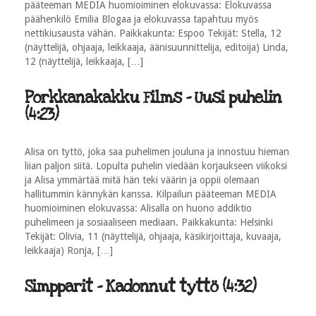
pääteeman MEDIA huomioiminen elokuvassa: Elokuvassa
päähenkilö Emilia Blogaa ja elokuvassa tapahtuu myös
nettikiusausta vähän. Paikkakunta: Espoo Tekijät: Stella, 12
(näyttelijä, ohjaaja, leikkaaja, äänisuunnittelija, editoija) Linda,
12 (näyttelijä, leikkaaja, […]
Porkkanakakku Films - Uusi puhelin
(4:23)
Alisa on tyttö, joka saa puhelimen jouluna ja innostuu hieman
liian paljon siitä. Lopulta puhelin viedään korjaukseen viikoksi
ja Alisa ymmärtää mitä hän teki väärin ja oppii olemaan
hallitummin kännykän kanssa. Kilpailun pääteeman MEDIA
huomioiminen elokuvassa: Alisalla on huono addiktio
puhelimeen ja sosiaaliseen mediaan. Paikkakunta: Helsinki
Tekijät: Olivia, 11 (näyttelijä, ohjaaja, käsikirjoittaja, kuvaaja,
leikkaaja) Ronja, […]
Simpparit - Kadonnut tyttö (4:32)