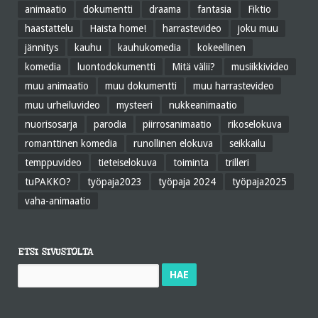
animaatio
dokumentti
draama
fantasia
Fiktio
haastattelu
Haista home!
harrastevideo
joku muu
jännitys
kauhu
kauhukomedia
kokeellinen
komedia
luontodokumentti
Mitä välii?
musiikkivideo
muu animaatio
muu dokumentti
muu harrastevideo
muu urheiluvideo
mysteeri
nukkeanimaatio
nuorisosarja
parodia
piirrosanimaatio
rikoselokuva
romanttinen komedia
runollinen elokuva
seikkailu
temppuvideo
tieteiselokuva
toiminta
trilleri
tuPAKKO?
työpaja2023
työpaja 2024
työpaja2025
vaha-animaatio
ETSI SIVUSTOLTA
Haku: