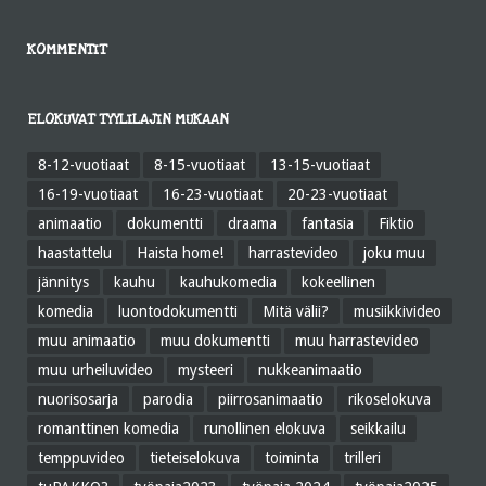
KOMMENTIT
ELOKUVAT TYYLILAJIN MUKAAN
8-12-vuotiaat
8-15-vuotiaat
13-15-vuotiaat
16-19-vuotiaat
16-23-vuotiaat
20-23-vuotiaat
animaatio
dokumentti
draama
fantasia
Fiktio
haastattelu
Haista home!
harrastevideo
joku muu
jännitys
kauhu
kauhukomedia
kokeellinen
komedia
luontodokumentti
Mitä välii?
musiikkivideo
muu animaatio
muu dokumentti
muu harrastevideo
muu urheiluvideo
mysteeri
nukkeanimaatio
nuorisosarja
parodia
piirrosanimaatio
rikoselokuva
romanttinen komedia
runollinen elokuva
seikkailu
temppuvideo
tieteiselokuva
toiminta
trilleri