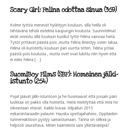
Scary Girl: Felina odottaa sinua (3:59)
Kolme tyttöä menevät hylättyyn kouluun, sillä heillä oli
tehtävänä tehdä esitelmä kaupungin koulusta. Suunnitelmat
eivät onnistu sillä kouluun kuollut tyttö Felina vainoaa heitä.
Tytöt yrittävät päästä pois ,mutta Felina ilmestyy ovien takaa.
Felina oli kuristettu kouluun pari vuotta sitten. Felina yritää
päästä pois koulusta , mutta ovet ovat lukittu niin hyvin että
ei edes Felina […]
SuomiBoy Films (SBF): Homeinen jälki-
istunto (2:54)
Pojat jäävät jälki-istuntoon ja he huomaavat että jossain päin
luokkaa on pakko olla hometta. Heitä mietityttää että mitä he
oikeastaan etsivät. Kaikki kuvaa -kilpailun 2015
esikarsintaraadin palaute: Hauska opettajahahmo. Oppilaiden
tunnereaktioon pystyy samaistumaan. Tarina on selkeä ja
helposti seurattava. Miten käänteistä saisi yllättävämpiä?