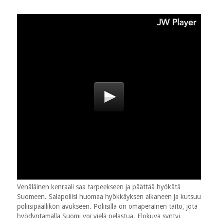
Venäläinen kenraali saa tarpeekseen ja päättää hyökätä
Suomeen. Salapoliisi huomaa hyökkäyksen alkaneen ja kutsuu
poliisipäällikön avukseen. Poliisilla on omaperäinen taito, jota
hyödyntämällä Suomi voi vielä pelastua. Elokuva syntyi