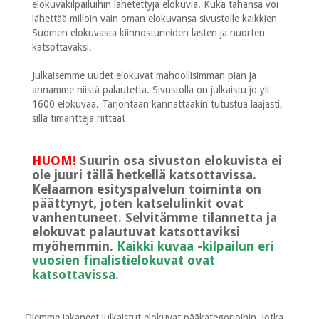
elokuvakilpailuihin lähetettyjä elokuvia. Kuka tahansa voi
lähettää milloin vain oman elokuvansa sivustolle kaikkien
Suomen elokuvasta kiinnostuneiden lasten ja nuorten
katsottavaksi.
Julkaisemme uudet elokuvat mahdollisimman pian ja
annamme niistä palautetta. Sivustolla on julkaistu jo yli
1600 elokuvaa. Tarjontaan kannattaakin tutustua laajasti,
sillä timantteja riittää!
HUOM!
Suurin osa sivuston elokuvista ei
ole juuri tällä hetkellä katsottavissa.
Kelaamon esityspalvelun toiminta on
päättynyt, joten katselulinkit ovat
vanhentuneet. Selvitämme tilannetta ja
elokuvat palautuvat katsottaviksi
myöhemmin.
Kaikki kuvaa -kilpailun eri
vuosien finalistielokuvat ovat
katsottavissa.
Olemme jakaneet julkaistut elokuvat pääkategorioihin, jotka