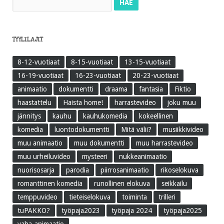
TYYLILAJIT
8-12-vuotiaat
8-15-vuotiaat
13-15-vuotiaat
16-19-vuotiaat
16-23-vuotiaat
20-23-vuotiaat
animaatio
dokumentti
draama
fantasia
Fiktio
haastattelu
Haista home!
harrastevideo
joku muu
jännitys
kauhu
kauhukomedia
kokeellinen
komedia
luontodokumentti
Mitä välii?
musiikkivideo
muu animaatio
muu dokumentti
muu harrastevideo
muu urheiluvideo
mysteeri
nukkeanimaatio
nuorisosarja
parodia
piirrosanimaatio
rikoselokuva
romanttinen komedia
runollinen elokuva
seikkailu
temppuvideo
tieteiselokuva
toiminta
trilleri
tuPAKKO?
työpaja2023
työpaja 2024
työpaja2025
vaha-animaatio