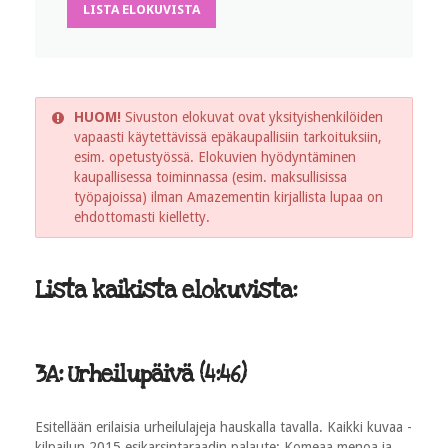
LISTA ELOKUVISTA
HUOM!
Sivuston elokuvat ovat yksityishenkilöiden
vapaasti käytettävissä epäkaupallisiin tarkoituksiin,
esim. opetustyössä. Elokuvien hyödyntäminen
kaupallisessa toiminnassa (esim. maksullisissa
työpajoissa) ilman Amazementin kirjallista lupaa on
ehdottomasti kielletty.
Lista kaikista elokuvista:
3A: Urheilupäivä (4:46)
Esitellään erilaisia urheilulajeja hauskalla tavalla. Kaikki kuvaa -
kilpailun 2015 esikarsintaraadin palaute: Komeaa menoa ja