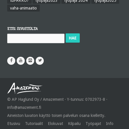
tuPAKKO?
työpaja2023
työpaja 2024
työpaja2025
vaha-animaatio
ETSI SIVUSTOLTA
Haku:
© AP Haglund Oy / Amazement · Y-tunnus: 0702973-8 ·
info@amazement.fi
Aineiston luvaton käyttö toisen palvelun osana kielletty.
Etusivu
Tutoriaalit
Elokuvat
Kilpailu
Työpajat
Info