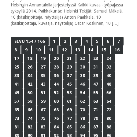
Helsingin Annantalolla järjestetyssä Kaikki kuvaa -työpajassa
syksyllä 2014. Paikkakunta: Helsinki Tekijät: Samuel Mäkelä,
10 (käsikirjoittaja, näyttelijä) Anton Paakkala, 10
(käsikirjoittaja, kuvaaja, näyttelijä) Oscar Koskinen, 10 […]
SIVU 154 / 166
1
2
3
4
5
6
7
8
9
10
11
12
13
14
15
16
17
18
19
20
21
22
23
24
25
26
27
28
29
30
31
32
33
34
35
36
37
38
39
40
41
42
43
44
45
46
47
48
49
50
51
52
53
54
55
56
57
58
59
60
61
62
63
64
65
66
67
68
69
70
71
72
73
74
75
76
77
78
79
80
81
82
83
84
85
86
87
88
89
90
91
92
93
94
95
96