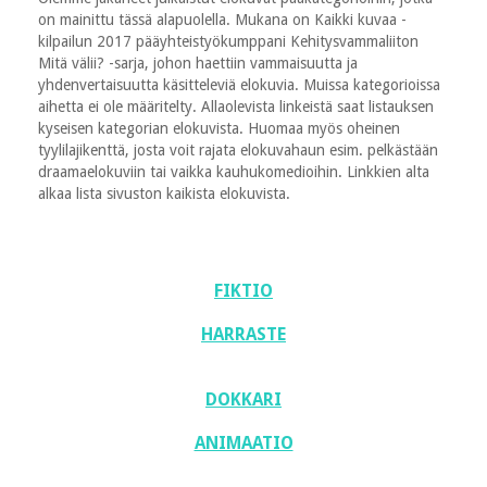
on mainittu tässä alapuolella. Mukana on Kaikki kuvaa -
kilpailun 2017 pääyhteistyökumppani Kehitysvammaliiton
Mitä välii? -sarja, johon haettiin vammaisuutta ja
yhdenvertaisuutta käsitteleviä elokuvia. Muissa kategorioissa
aihetta ei ole määritelty. Allaolevista linkeistä saat listauksen
kyseisen kategorian elokuvista. Huomaa myös oheinen
tyylilajikenttä, josta voit rajata elokuvahaun esim. pelkästään
draamaelokuviin tai vaikka kauhukomedioihin. Linkkien alta
alkaa lista sivuston kaikista elokuvista.
FIKTIO
HARRASTE
DOKKARI
ANIMAATIO