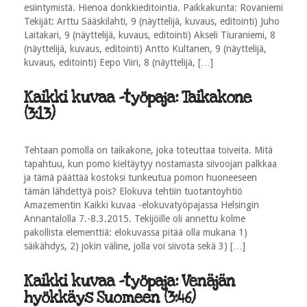
esiintymistä. Hienoa donkkieditointia. Paikkakunta: Rovaniemi
Tekijät: Arttu Sääskilahti, 9 (näyttelijä, kuvaus, editointi) Juho
Laitakari, 9 (näyttelijä, kuvaus, editointi) Akseli Tiuraniemi, 8
(näyttelijä, kuvaus, editointi) Antto Kultanen, 9 (näyttelijä,
kuvaus, editointi) Eepo Viiri, 8 (näyttelijä, […]
Kaikki kuvaa -työpaja: Taikakone
(3:13)
Tehtaan pomolla on taikakone, joka toteuttaa toiveita. Mitä
tapahtuu, kun pomo kieltäytyy nostamasta siivoojan palkkaa
ja tämä päättää kostoksi tunkeutua pomon huoneeseen
tämän lähdettyä pois? Elokuva tehtiin tuotantoyhtiö
Amazementin Kaikki kuvaa -elokuvatyöpajassa Helsingin
Annantalolla 7.-8.3.2015. Tekijöille oli annettu kolme
pakollista elementtiä: elokuvassa pitää olla mukana 1)
säikähdys, 2) jokin väline, jolla voi siivota sekä 3) […]
Kaikki kuvaa -työpaja: Venäjän
hyökkäys Suomeen (3:46)