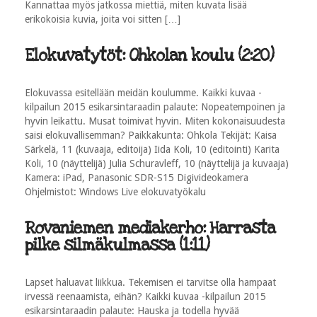
Kannattaa myös jatkossa miettiä, miten kuvata lisää
erikokoisia kuvia, joita voi sitten […]
Elokuvatytöt: Ohkolan koulu (2:20)
Elokuvassa esitellään meidän koulumme. Kaikki kuvaa -
kilpailun 2015 esikarsintaraadin palaute: Nopeatempoinen ja
hyvin leikattu. Musat toimivat hyvin. Miten kokonaisuudesta
saisi elokuvallisemman? Paikkakunta: Ohkola Tekijät: Kaisa
Särkelä, 11 (kuvaaja, editoija) Iida Koli, 10 (editointi) Karita
Koli, 10 (näyttelijä) Julia Schuravleff, 10 (näyttelijä ja kuvaaja)
Kamera: iPad, Panasonic SDR-S15 Digivideokamera
Ohjelmistot: Windows Live elokuvatyökalu
Rovaniemen mediakerho: Harrasta
pilke silmäkulmassa (1:11)
Lapset haluavat liikkua. Tekemisen ei tarvitse olla hampaat
irvessä reenaamista, eihän? Kaikki kuvaa -kilpailun 2015
esikarsintaraadin palaute: Hauska ja todella hyvää