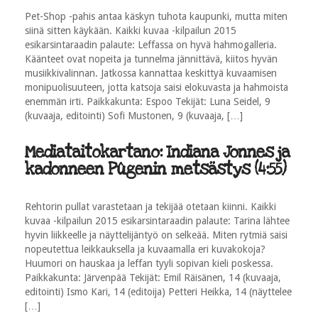
Pet-Shop -pahis antaa käskyn tuhota kaupunki, mutta miten
siinä sitten käykään. Kaikki kuvaa -kilpailun 2015
esikarsintaraadin palaute: Leffassa on hyvä hahmogalleria.
Käänteet ovat nopeita ja tunnelma jännittävä, kiitos hyvän
musiikkivalinnan. Jatkossa kannattaa keskittyä kuvaamisen
monipuolisuuteen, jotta katsoja saisi elokuvasta ja hahmoista
enemmän irti. Paikkakunta: Espoo Tekijät: Luna Seidel, 9
(kuvaaja, editointi) Sofi Mustonen, 9 (kuvaaja, […]
Mediataitokartano: Indiana Jonnes ja
kadonneen Pûgenin metsästys (4:55)
Rehtorin pullat varastetaan ja tekijää otetaan kiinni. Kaikki
kuvaa -kilpailun 2015 esikarsintaraadin palaute: Tarina lähtee
hyvin liikkeelle ja näyttelijäntyö on selkeää. Miten rytmiä saisi
nopeutettua leikkauksella ja kuvaamalla eri kuvakokoja?
Huumori on hauskaa ja leffan tyyli sopivan kieli poskessa.
Paikkakunta: Järvenpää Tekijät: Emil Räisänen, 14 (kuvaaja,
editointi) Ismo Kari, 14 (editoija) Petteri Heikka, 14 (näyttelee
[…]