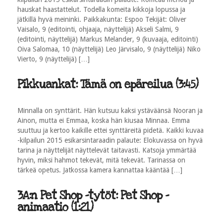
hauskat haastattelut. Todella komeita kikkoja lopussa ja
jätkillä hyvä meininki. Paikkakunta: Espoo Tekijät: Oliver
Vaisalo, 9 (editointi, ohjaaja, näyttelijä) Akseli Salmi, 9
(editointi, näyttelijä) Markus Melander, 9 (kuvaaja, editointi)
Oiva Salomaa, 10 (näyttelijä) Leo Järvisalo, 9 (näyttelijä) Niko
Vierto, 9 (näyttelijä) […]
Pikkuankat: Tämä on epäreilua (3:45)
Minnalla on synttärit. Hän kutsuu kaksi ystäväänsä Nooran ja
Ainon, mutta ei Emmaa, koska hän kiusaa Minnaa. Emma
suuttuu ja kertoo kaikille ettei synttäreitä pidetä. Kaikki kuvaa
-kilpailun 2015 esikarsintaraadin palaute: Elokuvassa on hyvä
tarina ja näyttelijät näyttelevät taitavasti. Katsoja ymmärtää
hyvin, miksi hahmot tekevät, mitä tekevät. Tarinassa on
tärkeä opetus. Jatkossa kamera kannattaa kääntää […]
3A:n Pet Shop -tytöt: Pet Shop -
animaatio (1:21)