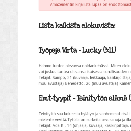
Amazementin kirjallista lupaa on ehdottomasti 
Lista kaikista elokuvista:
Työpaja Virta - Lucky (3:11)
Hahmo tuntee olevansa noidankehässä. Miten elokuva
voi joskus tuntea olevansa ikuisessa surullisuuden 
Tekijät: Sampo, 21 (kuvaaja, leikkaaja, käsikirjoittaj
muu avustaja) Benedetto, 26 (muu avustaja) Kame
Emt-tyypit - Teinitytön elämä (1
Teinityttö saa kokeesta hylätyn ja vanhemmat eivät o
mielenterveyttä:Tytöllä on surkeita arvosanoja ja il
Tekijät: Ada K., 14 (ohjaaja, kuvaaja, käsikirjoittaj