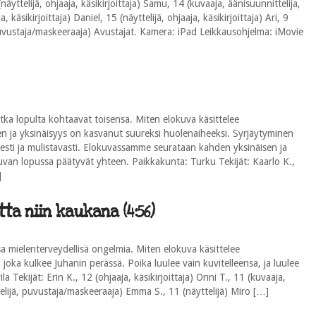
näyttelijä, ohjaaja, käsikirjoittaja) Samu, 14 (kuvaaja, äänisuunnittelija,
ja, käsikirjoittaja) Daniel, 15 (näyttelijä, ohjaaja, käsikirjoittaja) Ari, 9
ja, puvustaja/maskeeraaja) Avustajat. Kamera: iPad Leikkausohjelma: iMovie
tka lopulta kohtaavat toisensa. Miten elokuva käsittelee
en ja yksinäisyys on kasvanut suureksi huolenaiheeksi. Syrjäytyminen
esti ja mulistavasti. Elokuvassamme seurataan kahden yksinäisen ja
uvan lopussa päätyvät yhteen. Paikkakunta: Turku Tekijät: Kaarlo K.,
]
ta niin kaukana (4:56)
mielenterveydellisä ongelmia. Miten elokuva käsittelee
oka kulkee Juhanin perässä. Poika luulee vain kuvitelleensa, ja luulee
 Tekijät: Erin K., 12 (ohjaaja, käsikirjoittaja) Onni T., 11 (kuvaaja,
ttelijä, puvustaja/maskeeraaja) Emma S., 11 (näyttelijä) Miro […]