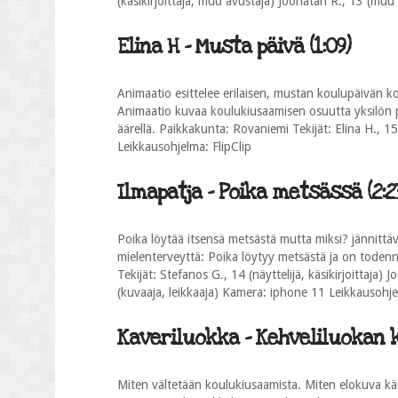
(käsikirjoittaja, muu avustaja) Joonatan R., 13 (muu
Elina H - Musta päivä (1:09)
Animaatio esittelee erilaisen, mustan koulupäivän k
Animaatio kuvaa koulukiusaamisen osuutta yksilön 
äärellä. Paikkakunta: Rovaniemi Tekijät: Elina H., 15 
Leikkausohjelma: FlipClip
Ilmapatja - Poika metsässä (2:2
Poika löytää itsensä metsästä mutta miksi? jännittä
mielenterveyttä: Poika löytyy metsästä ja on todenn
Tekijät: Stefanos G., 14 (näyttelijä, käsikirjoittaja) 
(kuvaaja, leikkaaja) Kamera: iphone 11 Leikkausohj
Kaveriluokka - Kehveliluokan k
Miten vältetään koulukiusaamista. Miten elokuva käsi