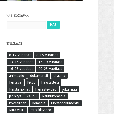
HAE ELOKUVAA
Haku:
TYYLILAJIT
8-12-vuotiaat
8-15-vuotiaat
13-15-vuotiaat
16-19-vuotiaat
16-23-vuotiaat
20-23-vuotiaat
animaatio
dokumentti
draama
fantasia
Fiktio
haastattelu
Haista home!
harrastevideo
joku muu
jännitys
kauhu
kauhukomedia
kokeellinen
komedia
luontodokumentti
Mitä välii?
musiikkivideo