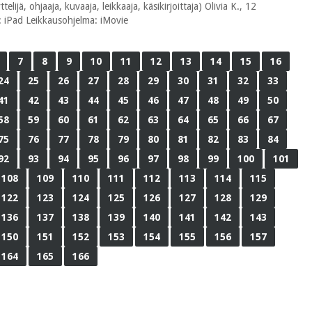
elijä, ohjaaja, kuvaaja, leikkaaja, käsikirjoittaja) Olivia K., 12
ra: iPad Leikkausohjelma: iMovie
7
8
9
10
11
12
13
14
15
16
24
25
26
27
28
29
30
31
32
33
41
42
43
44
45
46
47
48
49
50
58
59
60
61
62
63
64
65
66
67
75
76
77
78
79
80
81
82
83
84
92
93
94
95
96
97
98
99
100
101
108
109
110
111
112
113
114
115
122
123
124
125
126
127
128
129
136
137
138
139
140
141
142
143
150
151
152
153
154
155
156
157
164
165
166