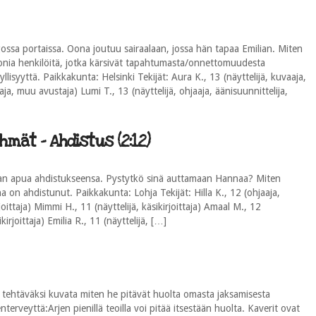
gossa portaissa. Oona joutuu sairaalaan, jossa hän tapaa Emilian. Miten
onia henkilöitä, jotka kärsivät tapahtumasta/onnettomuudesta
yyllisyyttä. Paikkakunta: Helsinki Tekijät: Aura K., 13 (näyttelijä, kuvaaja,
aja, muu avustaja) Lumi T., 13 (näyttelijä, ohjaaja, äänisuunnittelija,
mät - Ahdistus (2:12)
eman apua ahdistukseensa. Pystytkö sinä auttamaan Hannaa? Miten
 on ahdistunut. Paikkakunta: Lohja Tekijät: Hilla K., 12 (ohjaaja,
rjoittaja) Mimmi H., 11 (näyttelijä, käsikirjoittaja) Amaal M., 12
ikirjoittaja) Emilia R., 11 (näyttelijä, […]
tehtäväksi kuvata miten he pitävät huolta omasta jaksamisesta
terveyttä:Arjen pienillä teoilla voi pitää itsestään huolta. Kaverit ovat