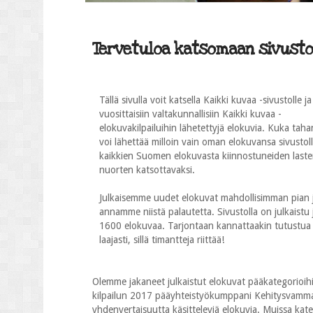
Tervetuloa katsomaan sivustol
Tällä sivulla voit katsella Kaikki kuvaa -sivustolle ja
vuosittaisiin valtakunnallisiin Kaikki kuvaa -
elokuvakilpailuihin lähetettyjä elokuvia. Kuka taha
voi lähettää milloin vain oman elokuvansa sivustol
kaikkien Suomen elokuvasta kiinnostuneiden laste
nuorten katsottavaksi.
Julkaisemme uudet elokuvat mahdollisimman pian 
annamme niistä palautetta. Sivustolla on julkaistu j
1600 elokuvaa. Tarjontaan kannattaakin tutustua
laajasti, sillä timantteja riittää!
Olemme jakaneet julkaistut elokuvat pääkategorioihi
kilpailun 2017 pääyhteistyökumppani Kehitysvammalii
yhdenvertaisuutta käsitteleviä elokuvia. Muissa katego