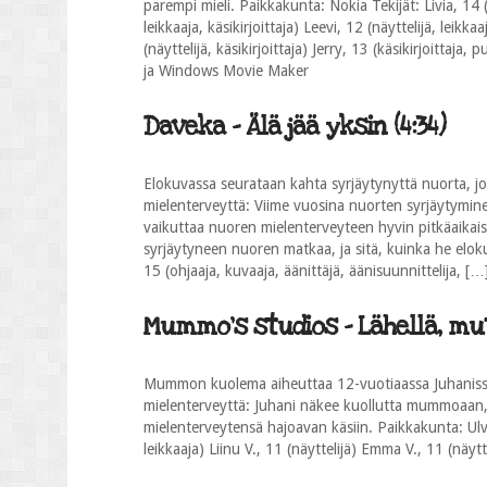
parempi mieli. Paikkakunta: Nokia Tekijät: Livia, 14 (
leikkaaja, käsikirjoittaja) Leevi, 12 (näyttelijä, leikkaa
(näyttelijä, käsikirjoittaja) Jerry, 13 (käsikirjoitta
ja Windows Movie Maker
Daveka - Älä jää yksin (4:34)
Elokuvassa seurataan kahta syrjäytynyttä nuorta, jo
mielenterveyttä: Viime vuosina nuorten syrjäytymin
vaikuttaa nuoren mielenterveyteen hyvin pitkäaikais
syrjäytyneen nuoren matkaa, ja sitä, kuinka he elok
15 (ohjaaja, kuvaaja, äänittäjä, äänisuunnittelija, […
Mummo's studios - Lähellä, mut
Mummon kuolema aiheuttaa 12-vuotiaassa Juhanissa 
mielenterveyttä: Juhani näkee kuollutta mummoaan, j
mielenterveytensä hajoavan käsiin. Paikkakunta: Ulvila
leikkaaja) Liinu V., 11 (näyttelijä) Emma V., 11 (näy