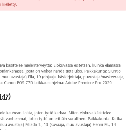
kielletty.
 käsittelee mielenterveyttä: Elokuvassa esitetään, kuinka elämässä
noidankehässä, josta on vaikea nähdä tietä ulos. Paikkakunta: Siuntio
a, muu avustaja) Ella, 19 (ohjaaja, käsikirjoittaja, puvustaja/maskeeraaja,
ra: Canon EOS 77D Leikkausohjelma: Adobe Premiere Pro 2020
:17)
le kauhean iloisia, joten tyttö karkaa. Miten elokuva käsittelee
keät vanhemmat, joten tyttö on erittäin surullinen. Paikkakunta: Kotka
a, muu avustaja) Milada T., 13 (kuvaaja, muu avustaja) Henni M., 14