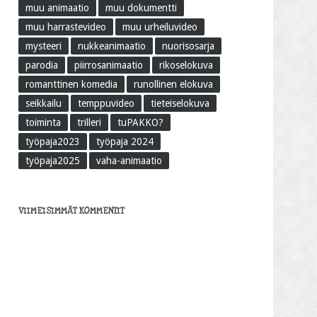
muu animaatio
muu dokumentti
muu harrastevideo
muu urheiluvideo
mysteeri
nukkeanimaatio
nuorisosarja
parodia
piirrosanimaatio
rikoselokuva
romanttinen komedia
runollinen elokuva
seikkailu
temppuvideo
tieteiselokuva
toiminta
trilleri
tuPAKKO?
työpaja2023
työpaja 2024
työpaja2025
vaha-animaatio
VIIMEISIMMÄT KOMMENTIT