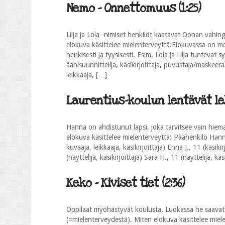
Nemo - Onnettomuus (1:25)
Lilja ja Lola -nimiset henkilöt kaatavat Oonan vahin
elokuva käsittelee mielenterveyttä:Elokuvassa on m
henkisesti ja fyysisesti. Esim. Lola ja Lilja tuntevat s
äänisuunnittelija, käsikirjoittaja, puvustaja/maskeera
leikkaaja, […]
Laurentius-koulun lentävät leh
Hanna on ahdistunut lapsi, joka tarvitsee vain hi
elokuva käsittelee mielenterveyttä: Päähenkilö Hanna
kuvaaja, leikkaaja, käsikirjoittaja) Enna J., 11 (käsiki
(näyttelijä, käsikirjoittaja) Sara H., 11 (näyttelijä, käs
Keko - Kiviset tiet (2:36)
Oppilaat myöhästyvät koulusta. Luokassa he saavat 
(=mielenterveydestä). Miten elokuva käsittelee mielen