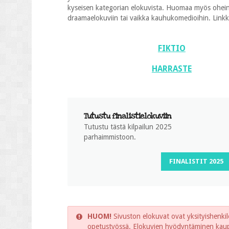
kyseisen kategorian elokuvista. Huomaa myös oheinen
draamaelokuviin tai vaikka kauhukomedioihin. Linkkien
FIKTIO
HARRASTE
Tutustu finalistielokuviin
Tutustu tästä kilpailun 2025
parhaimmistoon.
FINALISTIT 2025
HUOM!
Sivuston elokuvat ovat yksityishenkilö
opetustyössä. Elokuvien hyödyntäminen kaupal