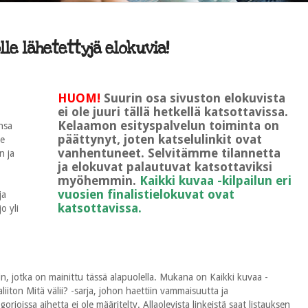
le lähetettyjä elokuvia!
HUOM!
Suurin osa sivuston elokuvista
ei ole juuri tällä hetkellä katsottavissa.
Kelaamon esityspalvelun toiminta on
nsa
päättynyt, joten katselulinkit ovat
le
vanhentuneet. Selvitämme tilannetta
n ja
ja elokuvat palautuvat katsottaviksi
myöhemmin.
Kaikki kuvaa -kilpailun eri
vuosien finalistielokuvat ovat
ja
katsottavissa.
o yli
n, jotka on mainittu tässä alapuolella. Mukana on Kaikki kuvaa -
ton Mitä välii? -sarja, johon haettiin vammaisuutta ja
rioissa aihetta ei ole määritelty. Allaolevista linkeistä saat listauksen