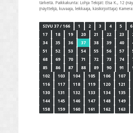
tärkeitä. Paikkakunta: Lohja Tekijät: Elsa K., 12 (näytt
(näyttelijä, kuvaaja, leikkaaja, käsikirjoittaja) Kame
SIVU 37 / 166
1
2
3
4
5
6
17
18
19
20
21
22
23
34
35
36
37
38
39
40
51
52
53
54
55
56
57
68
69
70
71
72
73
74
85
86
87
88
89
90
91
102
103
104
105
106
107
116
117
118
119
120
121
130
131
132
133
134
135
144
145
146
147
148
149
158
159
160
161
162
163