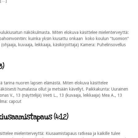
 […]
oulukiusatun näkökulmasta. Miten elokuva käsittelee mielenterveyttä:
pahoinvointiin: kuinka yksin kiusattu onkaan koko koulun ”tuomion”
(ohjaaja, kuvaaja, leikkaaja, käsikirjoittaja) Kamera: Puhelinsovellus
3)
vä tarina nuoren lapsen elämästä. Miten elokuva käsittelee
äköisesti humalassa ollut ja metsään kävellyt. Paikkakunta: Uurainen
Joonas V., 13 (näyttelijä) Veeti L., 13 (kuvaaja, leikkaaja) Mea A., 13
elma: capcut
iusaamistapaus (4:12)
ttelee mielenterveyttä: Kiusaamistapaus ratkeaa ja kaikille tulee