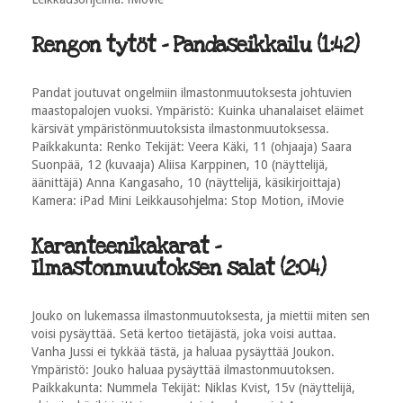
Rengon tytöt - Pandaseikkailu (1:42)
Pandat joutuvat ongelmiin ilmastonmuutoksesta johtuvien
maastopalojen vuoksi. Ympäristö: Kuinka uhanalaiset eläimet
kärsivät ympäristönmuutoksista ilmastonmuutoksessa.
Paikkakunta: Renko Tekijät: Veera Käki, 11 (ohjaaja) Saara
Suonpää, 12 (kuvaaja) Aliisa Karppinen, 10 (näyttelijä,
äänittäjä) Anna Kangasaho, 10 (näyttelijä, käsikirjoittaja)
Kamera: iPad Mini Leikkausohjelma: Stop Motion, iMovie
Karanteenikakarat -
Ilmastonmuutoksen salat (2:04)
Jouko on lukemassa ilmastonmuutoksesta, ja miettii miten sen
voisi pysäyttää. Setä kertoo tietäjästä, joka voisi auttaa.
Vanha Jussi ei tykkää tästä, ja haluaa pysäyttää Joukon.
Ympäristö: Jouko haluaa pysäyttää ilmastonmuutoksen.
Paikkakunta: Nummela Tekijät: Niklas Kvist, 15v (näyttelijä,