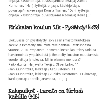
ohjaaja, käsikirjoittaja, puvustaja/maskeeraaja) Aamos
Korhonen, 14v (näyttelijä, ohjaaja, käsikirjoittaja,
puvustaja/maskeeraaja) Konsta Tiainen, 15v (näyttelijä,
ohjaaja, käsikirjoittaja, puvustaja/maskeeraaja) Kerre […]
Pirkkalan koulun 5.lk - Pysähdy! (4:39)
Elokuvassa on pysähdytty ison asian ilmastomuutoksen
äärelle ja ihmetelty sitä, miltä talvi näyttää Satakunnassa
vuonna 2020. Ympäristö: Kameran linssin läpi tehty tarkkaa
havainnointia ympäristöstä ja ihmetelty ilmaston muuttumista,
vuodenaikoja ja tulevaa. Mihin olemme menossa?
Paikkakunta: Harjavalta Tekijät: Oliver Laiho, 11
(äänisuunnittelija, leikkaaja) Aatu Siitonen, 11
(äänisuunnittelija, leikkaaja) Vuokko Henttonen, 11 (kuvaaja,
käsikirjoittaja) Sorella Järvenpää, 11 […]
Kalapuikot - Luonto on tärkeä
kaikille (3:18)