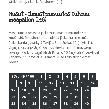
käsikirjoittaja) Lumia Mustonen, […]
Masat - Ilmastonmuutos tuhoaa
maapallon (1:58)
Masa-jumala pelastaa jääkarhut ilmastonmuutokselta.
Ympäristö: Ilmastonmuutos uhkaa jääkarhujen elämää.
Paikkakunta: Jyväskylä Tekijät: Sulo Sutka, 10 (näyttelijä,
ohjaaja, käsikirjoittaja) Rasmus Hiekkanen, 11 (näyttelijä,
kuvaaja, käsikirjoittaja) Matti Rintala, 10 (näyttelijä) Leo-Noel
Kanervo, 11 (näyttelijä) Kamera: iPad Leikkausohjelma:
iMovie
SIVU 49 / 166
1
2
3
4
5
6
7
8
9
10
11
12
13
14
15
16
17
18
19
20
21
22
23
24
25
26
27
28
29
30
31
32
33
34
35
36
37
38
39
40