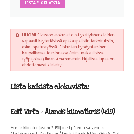
LISTA ELOKUVISTA
HUOM!
Sivuston elokuvat ovat yksityishenkilöiden
vapaasti käytettävissä epäkaupallisiin tarkoituksiin,
esim. opetustyössä. Elokuvien hyödyntäminen
kaupallisessa toiminnassa (esim. maksullisissa
työpajoissa) ilman Amazementin kirjallista lupaa on
ehdottomasti kielletty.
Lista kaikista elokuvista:
Edit Virta - Ålands klimatkris (4:19)
Hur är klimatet just nu? Följ med på en resa genom
Mariehamn och lär dig om Ålands klimatkris! Ympäristö: Det