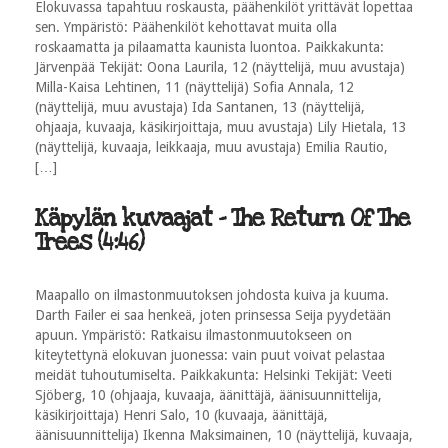
Elokuvassa tapahtuu roskausta, päähenkilöt yrittävät lopettaa
sen. Ympäristö: Päähenkilöt kehottavat muita olla
roskaamatta ja pilaamatta kaunista luontoa. Paikkakunta:
Järvenpää Tekijät: Oona Laurila, 12 (näyttelijä, muu avustaja)
Milla-Kaisa Lehtinen, 11 (näyttelijä) Sofia Annala, 12
(näyttelijä, muu avustaja) Ida Santanen, 13 (näyttelijä,
ohjaaja, kuvaaja, käsikirjoittaja, muu avustaja) Lily Hietala, 13
(näyttelijä, kuvaaja, leikkaaja, muu avustaja) Emilia Rautio,
[…]
Käpylän kuvaajat - The Return Of The
Trees (4:46)
Maapallo on ilmastonmuutoksen johdosta kuiva ja kuuma.
Darth Failer ei saa henkeä, joten prinsessa Seija pyydetään
apuun. Ympäristö: Ratkaisu ilmastonmuutokseen on
kiteytettynä elokuvan juonessa: vain puut voivat pelastaa
meidät tuhoutumiselta. Paikkakunta: Helsinki Tekijät: Veeti
Sjöberg, 10 (ohjaaja, kuvaaja, äänittäjä, äänisuunnittelija,
käsikirjoittaja) Henri Salo, 10 (kuvaaja, äänittäjä,
äänisuunnittelija) Ikenna Maksimainen, 10 (näyttelijä, kuvaaja,