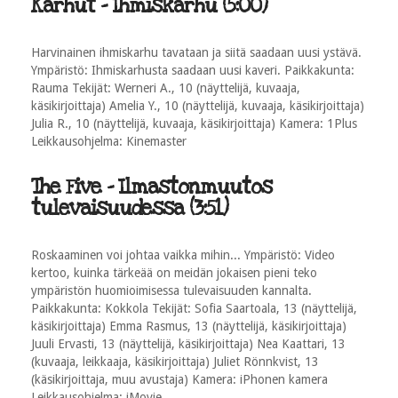
Karhut - Ihmiskarhu (5:00)
Harvinainen ihmiskarhu tavataan ja siitä saadaan uusi ystävä.
Ympäristö: Ihmiskarhusta saadaan uusi kaveri. Paikkakunta:
Rauma Tekijät: Werneri A., 10 (näyttelijä, kuvaaja,
käsikirjoittaja) Amelia Y., 10 (näyttelijä, kuvaaja, käsikirjoittaja)
Julia R., 10 (näyttelijä, kuvaaja, käsikirjoittaja) Kamera: 1Plus
Leikkausohjelma: Kinemaster
The Five - Ilmastonmuutos
tulevaisuudessa (3:51)
Roskaaminen voi johtaa vaikka mihin... Ympäristö: Video
kertoo, kuinka tärkeää on meidän jokaisen pieni teko
ympäristön huomioimisessa tulevaisuuden kannalta.
Paikkakunta: Kokkola Tekijät: Sofia Saartoala, 13 (näyttelijä,
käsikirjoittaja) Emma Rasmus, 13 (näyttelijä, käsikirjoittaja)
Juuli Ervasti, 13 (näyttelijä, käsikirjoittaja) Nea Kaattari, 13
(kuvaaja, leikkaaja, käsikirjoittaja) Juliet Rönnkvist, 13
(käsikirjoittaja, muu avustaja) Kamera: iPhonen kamera
Leikkausohjelma: iMovie