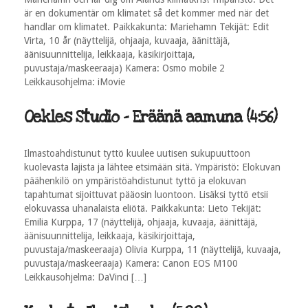
är en dokumentär om klimatet så det kommer med när det
handlar om klimatet. Paikkakunta: Mariehamn Tekijät: Edit
Virta, 10 år (näyttelijä, ohjaaja, kuvaaja, äänittäjä,
äänisuunnittelija, leikkaaja, käsikirjoittaja,
puvustaja/maskeeraaja) Kamera: Osmo mobile 2
Leikkausohjelma: iMovie
Oekles Studio - Eräänä aamuna (4:56)
Ilmastoahdistunut tyttö kuulee uutisen sukupuuttoon
kuolevasta lajista ja lähtee etsimään sitä. Ympäristö: Elokuvan
päähenkilö on ympäristöahdistunut tyttö ja elokuvan
tapahtumat sijoittuvat pääosin luontoon. Lisäksi tyttö etsii
elokuvassa uhanalaista eliötä. Paikkakunta: Lieto Tekijät:
Emilia Kurppa, 17 (näyttelijä, ohjaaja, kuvaaja, äänittäjä,
äänisuunnittelija, leikkaaja, käsikirjoittaja,
puvustaja/maskeeraaja) Olivia Kurppa, 11 (näyttelijä, kuvaaja,
puvustaja/maskeeraaja) Kamera: Canon EOS M100
Leikkausohjelma: DaVinci […]