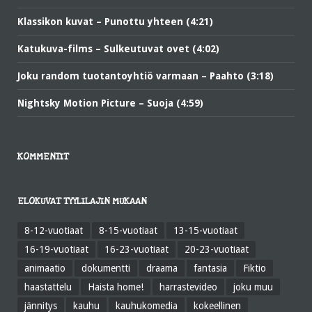
Klassikon kuvat – Punottu yhteen (4:21)
Katukuva-films – Sulkeutuvat ovet (4:02)
Joku random tuotantoyhtiö varmaan – Paahto (3:18)
Nightsky Motion Picture – Suoja (4:59)
KOMMENTIT
ELOKUVAT TYYLILAJIN MUKAAN
8-12-vuotiaat
8-15-vuotiaat
13-15-vuotiaat
16-19-vuotiaat
16-23-vuotiaat
20-23-vuotiaat
animaatio
dokumentti
draama
fantasia
Fiktio
haastattelu
Haista home!
harrastevideo
joku muu
jännitys
kauhu
kauhukomedia
kokeellinen