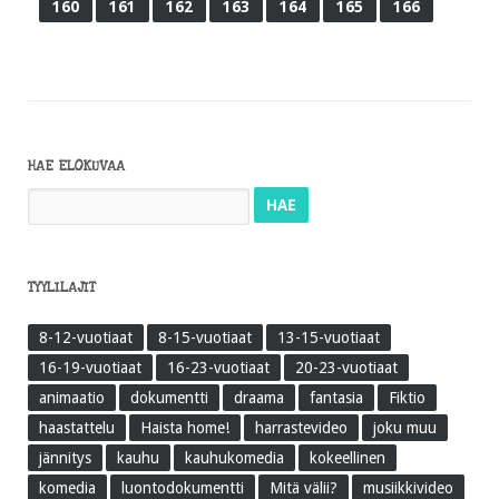
160
161
162
163
164
165
166
HAE ELOKUVAA
Haku:
TYYLILAJIT
8-12-vuotiaat
8-15-vuotiaat
13-15-vuotiaat
16-19-vuotiaat
16-23-vuotiaat
20-23-vuotiaat
animaatio
dokumentti
draama
fantasia
Fiktio
haastattelu
Haista home!
harrastevideo
joku muu
jännitys
kauhu
kauhukomedia
kokeellinen
komedia
luontodokumentti
Mitä välii?
musiikkivideo