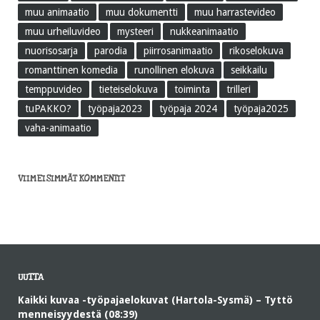
muu animaatio
muu dokumentti
muu harrastevideo
muu urheiluvideo
mysteeri
nukkeanimaatio
nuorisosarja
parodia
piirrosanimaatio
rikoselokuva
romanttinen komedia
runollinen elokuva
seikkailu
temppuvideo
tieteiselokuva
toiminta
trilleri
tuPAKKO?
työpaja2023
työpaja 2024
työpaja2025
vaha-animaatio
VIIMEISIMMÄT KOMMENTIT
UUTTA
Kaikki kuvaa -työpajaelokuvat (Hartola-Sysmä) – Tyttö
menneisyydestä (08:39)