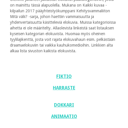
on mainittu tässä alapuolella. Mukana on Kaikki kuvaa -
kilpailun 2017 pääyhteistyökumppani Kehitysvammaliiton
Mitä välii? -sarja, johon haettiin vammaisuutta ja
yhdenvertaisuutta käsitteleviä elokuvia. Muissa kategorioissa
aihetta ei ole määritelty. Allaolevista linkeistä saat listauksen
kyseisen kategorian elokuvista. Huomaa myös oheinen
tyylilajikenttä, josta voit rajata elokuvahaun esim. pelkästään
draamaelokuviin tai vaikka kauhukomedioihin. Linkkien alta
alkaa lista sivuston kaikista elokuvista.
FIKTIO
HARRASTE
DOKKARI
ANIMAATIO