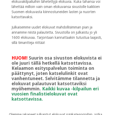
elokuvakilpailuihin lähetettyjä elokuvia. Kuka tahansa voi
lähettää milloin vain oman elokuvansa sivustolle kaikkien
Suomen elokuvasta kiinnostuneiden lasten ja nuorten
katsottavaksi.
Julkaisemme uudet elokuvat mahdollisimman pian ja
annamme niistä palautetta. Sivustolla on julkaistu jo yli
1600 elokuvaa. Tarjontaan kannattaakin tutustua laajasti,
sillä timantteja riittää!
HUOM!
Suurin osa sivuston elokuvista ei
ole juuri tällä hetkellä katsottavissa.
Kelaamon esityspalvelun toiminta on
päättynyt, joten katselulinkit ovat
vanhentuneet. Selvitämme tilannetta ja
elokuvat palautuvat katsottaviksi
myöhemmin.
Kaikki kuvaa -kilpailun eri
vuosien finalistielokuvat ovat
katsottavissa.
Olemme jakaneet julkaistut elokuvat pääkategorioihin, jotka