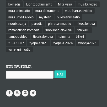
komedia
luontodokumentti
Mitä välii?
musiikkivideo
muu animaatio
muu dokumentti
muu harrastevideo
muu urheiluvideo
mysteeri
nukkeanimaatio
nuorisosarja
parodia
piirrosanimaatio
rikoselokuva
romanttinen komedia
runollinen elokuva
seikkailu
temppuvideo
tieteiselokuva
toiminta
trilleri
tuPAKKO?
työpaja2023
työpaja 2024
työpaja2025
vaha-animaatio
ETSI SIVUSTOLTA
Haku: