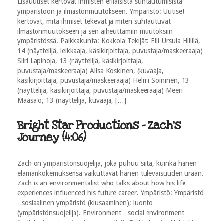
Lisäuutiset kertovat ihmisten erilaisista suhtautumisista
ympäristöön ja ilmastonmuutokseen. Ympäristö: Uutiset
kertovat, mitä ihmiset tekevät ja miten suhtautuvat
ilmastonmuutokseen ja sen aiheuttamiin muutoksiin
ympäristössä. Paikkakunta: Kokkola Tekijät: Elli-Ursula Hillilä,
14 (näyttelijä, leikkaaja, käsikirjoittaja, puvustaja/maskeeraaja)
Siiri Lapinoja, 13 (näyttelijä, käsikirjoittaja,
puvustaja/maskeeraaja) Alisa Koskinen, (kuvaaja,
käsikirjoittaja, puvustaja/maskeeraaja) Helmi Soininen, 13
(näyttelijä, käsikirjoittaja, puvustaja/maskeeraaja) Meeri
Maasalo, 13 (näyttelijä, kuvaaja, […]
Bright Star Productions - Zach's
Journey (4:06)
Zach on ympäristönsuojelija, joka puhuu siitä, kuinka hänen
elämänkokemuksensa vaikuttavat hänen tulevaisuuden uraan.
Zach is an environmentalist who talks about how his life
experiences influenced his future career. Ympäristö: Ympäristö
- sosiaalinen ympäristö (kiusaaminen); luonto
(ympäristönsuojelija). Environment - social environment