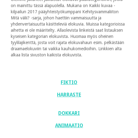
on mainittu tässä alapuolella. Mukana on Kaikki kuvaa -
kilpailun 2017 pääyhteistyökumppani Kehitysvammaliiton
Mitä välii? -sarja, johon haettiin vammaisuutta ja
yhdenvertaisuutta käsitteleviä elokuvia. Muissa kategorioissa
aihetta ei ole määritelty. Allaolevista linkeistä saat listauksen
kyseisen kategorian elokuvista. Huomaa myös oheinen
tyylilajikenttä, josta voit rajata elokuvahaun esim. pelkästään
draamaelokuviin tai vaikka kauhukomedioihin. Linkkien alta
alkaa lista sivuston kaikista elokuvista.
FIKTIO
HARRASTE
DOKKARI
ANIMAATIO