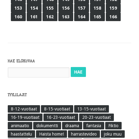
153
154
155
156
157
158
159
160
161
162
163
164
165
166
HAE ELOKUVAA
Haku:
TYYLILAJIT
8-12-vuotiaat
8-15-vuotiaat
13-15-vuotiaat
16-19-vuotiaat
16-23-vuotiaat
20-23-vuotiaat
animaatio
dokumentti
draama
fantasia
Fiktio
haastattelu
Haista home!
harrastevideo
joku muu