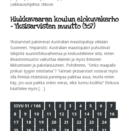
Leikkausohjelma: iMovie
Hiukkavaaran koulun elokuvakerho
- Yksisarvisten muutto (3:57)
Yksisarviset pakenevat Australian maastopaloja viileään
Suomeen. Ympäristö: Australian maastopalot puhuttivat
tekijöitä suunnitteluvaiheessa ja keskustelimme siitä, miten
ilmastonmuutos vaikuttaa eläimiin ja myös ihmisten
liikkumiseen ja pakolaisuuteen. Pohdimme, "Onko maapallo
jonkun tyypin omistama"? Tarinan yksisarviset voisivat myös
olla ihmisiä etsimässä parempaa paikkaa asua, mutta miten
käy, jos uusi paikka onkin vieras, eikä tunnu kodilta? Elokuva
käsittelee myös […]
SIVU 51 / 166
1
2
3
4
5
6
7
8
9
10
11
12
13
14
15
16
17
18
19
20
21
22
23
24
25
26
27
28
29
30
31
32