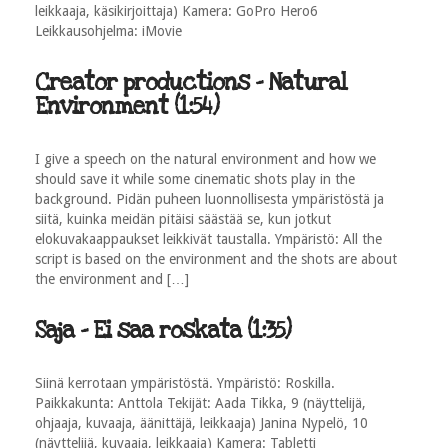
leikkaaja, käsikirjoittaja) Kamera: GoPro Hero6
Leikkausohjelma: iMovie
Creator productions - Natural
Environment (1:54)
I give a speech on the natural environment and how we
should save it while some cinematic shots play in the
background. Pidän puheen luonnollisesta ympäristöstä ja
siitä, kuinka meidän pitäisi säästää se, kun jotkut
elokuvakaappaukset leikkivät taustalla. Ympäristö: All the
script is based on the environment and the shots are about
the environment and […]
Saja - Ei saa roskata (1:35)
Siinä kerrotaan ympäristöstä. Ympäristö: Roskilla.
Paikkakunta: Anttola Tekijät: Aada Tikka, 9 (näyttelijä,
ohjaaja, kuvaaja, äänittäjä, leikkaaja) Janina Nypelö, 10
(näyttelijä, kuvaaja, leikkaaja) Kamera: Tabletti