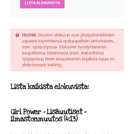
LISTA ELOKUVISTA
HUOM!
Sivuston elokuvat ovat yksityishenkilöiden
vapaasti käytettävissä epäkaupallisiin tarkoituksiin,
esim. opetustyössä. Elokuvien hyödyntäminen
kaupallisessa toiminnassa (esim. maksullisissa
työpajoissa) ilman Amazementin kirjallista lupaa on
ehdottomasti kielletty.
Lista kaikista elokuvista:
Girl Power - Lisäuutiset -
ilmastonmuutos (4:13)