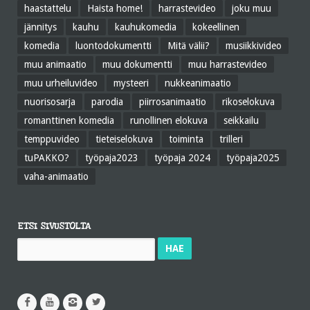
haastattelu
Haista home!
harrastevideo
joku muu
jännitys
kauhu
kauhukomedia
kokeellinen
komedia
luontodokumentti
Mitä välii?
musiikkivideo
muu animaatio
muu dokumentti
muu harrastevideo
muu urheiluvideo
mysteeri
nukkeanimaatio
nuorisosarja
parodia
piirrosanimaatio
rikoselokuva
romanttinen komedia
runollinen elokuva
seikkailu
temppuvideo
tieteiselokuva
toiminta
trilleri
tuPAKKO?
työpaja2023
työpaja 2024
työpaja2025
vaha-animaatio
ETSI SIVUSTOLTA
Haku: