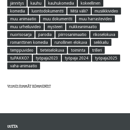
jännitys
kauhu
kauhukomedia
kokeellinen
komedia
luontodokumentti
Mitä välii?
musiikkivideo
muu animaatio
muu dokumentti
muu harrastevideo
muu urheiluvideo
mysteeri
nukkeanimaatio
nuorisosarja
parodia
piirrosanimaatio
rikoselokuva
romanttinen komedia
runollinen elokuva
seikkailu
temppuvideo
tieteiselokuva
toiminta
trilleri
tuPAKKO?
työpaja2023
työpaja 2024
työpaja2025
vaha-animaatio
VIIMEISIMMÄT KOMMENTIT
UUTTA