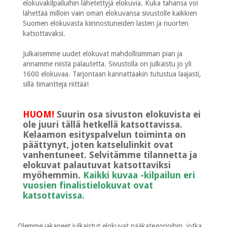
elokuvakilpailuihin lähetettyjä elokuvia. Kuka tahansa voi
lähettää milloin vain oman elokuvansa sivustolle kaikkien
Suomen elokuvasta kiinnostuneiden lasten ja nuorten
katsottavaksi.
Julkaisemme uudet elokuvat mahdollisimman pian ja
annamme niistä palautetta. Sivustolla on julkaistu jo yli
1600 elokuvaa. Tarjontaan kannattaakin tutustua laajasti,
sillä timantteja riittää!
HUOM!
Suurin osa sivuston elokuvista ei
ole juuri tällä hetkellä katsottavissa.
Kelaamon esityspalvelun toiminta on
päättynyt, joten katselulinkit ovat
vanhentuneet. Selvitämme tilannetta ja
elokuvat palautuvat katsottaviksi
myöhemmin.
Kaikki kuvaa -kilpailun eri
vuosien finalistielokuvat ovat
katsottavissa.
Olemme jakaneet julkaistut elokuvat pääkategorioihin, jotka