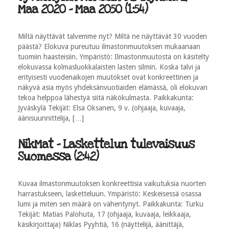
Maa 2020 - Maa 2050 (1:54)
Miltä näyttävät talvemme nyt? Miltä ne näyttävät 30 vuoden
päästä? Elokuva pureutuu ilmastonmuutoksen mukaanaan
tuomiin haasteisiin. Ympäristö: Ilmastonmuutosta on käsitelty
elokuvassa kolmasluokkalaisten lasten silmin. Koska talvi ja
erityisesti vuodenaikojen muutokset ovat konkreettinen ja
näkyvä asia myös yhdeksänvuotiaiden elämässä, oli elokuvan
tekoa helppoa lähestyä siitä näkökulmasta. Paikkakunta:
Jyväskylä Tekijät: Elsa Oksanen, 9 v. (ohjaaja, kuvaaja,
äänisuunnittelija, […]
NikMat - Laskettelun tulevaisuus
Suomessa (2:42)
Kuvaa ilmastonmuutoksen konkreettisia vaikutuksia nuorten
harrastukseen, lasketteluun. Ympäristö: Keskeisessä osassa
lumi ja miten sen määrä on vähentynyt. Paikkakunta: Turku
Tekijät: Matias Palohuta, 17 (ohjaaja, kuvaaja, leikkaaja,
käsikirjoittaja) Niklas Pyyhtiä, 16 (näyttelijä, äänittäjä,