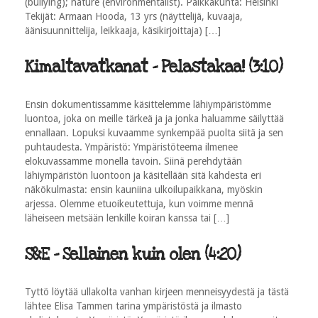
(bullying); nature (environmentalist). Paikkakunta: Helsinki
Tekijät: Armaan Hooda, 13 yrs (näyttelijä, kuvaaja,
äänisuunnittelija, leikkaaja, käsikirjoittaja) […]
Kimaltavatkanat - Pelastakaa! (3:10)
Ensin dokumentissamme käsittelemme lähiympäristömme
luontoa, joka on meille tärkeä ja ja jonka haluamme säilyttää
ennallaan. Lopuksi kuvaamme synkempää puolta siitä ja sen
puhtaudesta. Ympäristö: Ympäristöteema ilmenee
elokuvassamme monella tavoin. Siinä perehdytään
lähiympäristön luontoon ja käsitellään sitä kahdesta eri
näkökulmasta: ensin kauniina ulkoilupaikkana, myöskin
arjessa. Olemme etuoikeutettuja, kun voimme mennä
läheiseen metsään lenkille koiran kanssa tai […]
S&E - Sellainen kuin olen (4:20)
Tyttö löytää ullakolta vanhan kirjeen menneisyydestä ja tästä
lähtee Elisa Tammen tarina ympäristöstä ja ilmasto