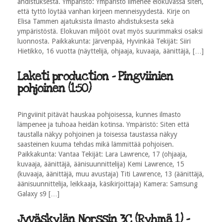
ahdistuksesta. Ympäristö: Ympäristö ilmenee elokuvassa siten,
että tyttö löytää vanhan kirjeen menneisyydestä. Kirje on
Elisa Tammen ajatuksista ilmasto ahdistuksesta sekä
ympäristöstä. Elokuvan miljööt ovat myös suurimmaksi osaksi
luonnosta. Paikkakunta: Järvenpää, Hyvinkää Tekijät: Siiri
Hietikko, 16 vuotta (näyttelijä, ohjaaja, kuvaaja, äänittäjä, […]
Laketi production - Pingviinien
pohjoinen (1:50)
Pingviinit pitävät hauskaa pohjoisessa, kunnes ilmasto
lämpenee ja tuhoaa heidän kotinsa. Ympäristö: Siten että
taustalla näkyy pohjoinen ja toisessa taustassa näkyy
saasteinen kuuma tehdas mikä lämmittää pohjoisen.
Paikkakunta: Vantaa Tekijät: Lara Lawrence, 17 (ohjaaja,
kuvaaja, äänittäjä, äänisuunnittelija) Kemi Lawrence, 15
(kuvaaja, äänittäjä, muu avustaja) Titi Lawrence, 13 (äänittäjä,
äänisuunnittelija, leikkaaja, käsikirjoittaja) Kamera: Samsung
Galaxy s9 […]
Jyväskylän Norssin 3C (Ryhmä 1) -