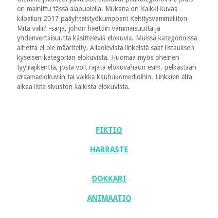
on mainittu tässä alapuolella. Mukana on Kaikki kuvaa -
kilpailun 2017 pääyhteistyökumppani Kehitysvammaliiton
Mitä välii? -sarja, johon haettiin vammaisuutta ja
yhdenvertaisuutta käsitteleviä elokuvia. Muissa kategorioissa
aihetta ei ole määritelty. Allaolevista linkeistä saat listauksen
kyseisen kategorian elokuvista. Huomaa myös oheinen
tyylilajikenttä, josta voit rajata elokuvahaun esim. pelkästään
draamaelokuviin tai vaikka kauhukomedioihin. Linkkien alta
alkaa lista sivuston kaikista elokuvista.
FIKTIO
HARRASTE
DOKKARI
ANIMAATIO