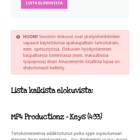
LISTA ELOKUVISTA
HUOM!
Sivuston elokuvat ovat yksityishenkilöiden
vapaasti käytettävissä epäkaupallisiin tarkoituksiin,
esim. opetustyössä. Elokuvien hyödyntäminen
kaupallisessa toiminnassa (esim. maksullisissa
työpajoissa) ilman Amazementin kirjallista lupaa on
ehdottomasti kielletty.
Lista kaikista elokuvista:
MP4 Productionz - Keys (4:33)
Tietokoneeseensa addiktoitunut poika oppii sopeutumaan
elämään ilman tietokonettaan. Ero: Päähenkilö joutuu eroon