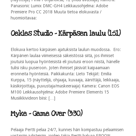
Panasonic Lumix DMC-GH4 Leikkausohjelma: Adobe
Premiere Pro CC 2018 Muuta tietoa elokuvasta /
huomioitavaa:
Oekles Studio - Kärpäsen laulu (1:51)
Elokuva kertoo kärpäsen ajatuksista laulun muodossa. Ero:
Kärpänen laulaa viimeisessä säkeistössä siitä, jos ihmiset
joutuisi luopua hyönteisistä eli joutuisi eroon niistä, hänelle
tulisi isku puseroon. Joten ihmiset jäisivät kaipaamaan
eronneita hyönteisiä. Paikkakunta: Lieto Tekijät: Emilia
Kurppa, 15 (näyttelijä, ohjaaja, kuvaaja, äänittäjä, leikkaaja,
käsikirjoittaja, puvustaja/maskeeraaja) Kamera: Canon EOS
M100 Leikkausohjelma: Adobe Premiere Elements 15
Musiikkivideon biisi: […]
Myke - Game Over (3:30)
Pelaaja Pertti pelaa 24/7, kunnes hän kompastuu pelaamisen
vastaisiin julisteisiin, joiden takia Pertti haluaa EROON