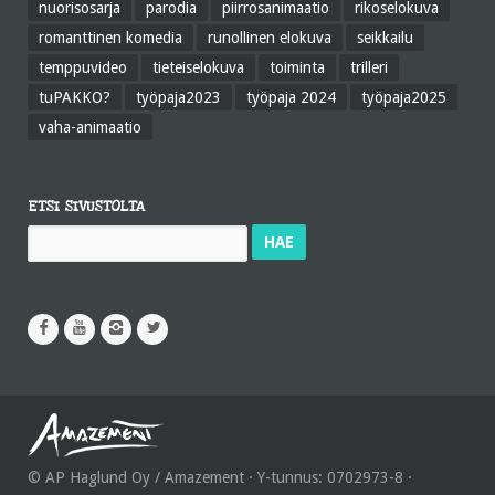
nuorisosarja
parodia
piirrosanimaatio
rikoselokuva
romanttinen komedia
runollinen elokuva
seikkailu
temppuvideo
tieteiselokuva
toiminta
trilleri
tuPAKKO?
työpaja2023
työpaja 2024
työpaja2025
vaha-animaatio
ETSI SIVUSTOLTA
Haku:
© AP Haglund Oy / Amazement · Y-tunnus: 0702973-8 ·