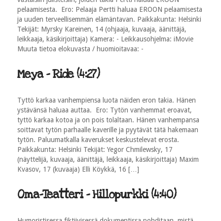
pelaamisesta. Ero: Pelaaja Pertti haluaa EROON pelaamisesta
ja uuden terveellisemmän elämäntavan. Paikkakunta: Helsinki
Tekijät: Myrsky Kareinen, 14 (ohjaaja, kuvaaja, äänittäjä,
leikkaaja, käsikirjoittaja) Kamera: - Leikkausohjelma: iMovie
Muuta tietoa elokuvasta / huomioitavaa: -
Meya - Ride (4:27)
Tyttö karkaa vanhempiensa luota näiden eron takia. Hänen
ystävänsä haluaa auttaa. Ero: Tytön vanhemmat eroavat,
tyttö karkaa kotoa ja on pois tolaltaan. Hänen vanhempansa
soittavat tytön parhaalle kaverille ja pyytävät tätä hakemaan
tytön. Paluumatkalla kaverukset keskustelevat erosta.
Paikkakunta: Helsinki Tekijät: Yegor Chmilewsky, 17
(näyttelijä, kuvaaja, äänittäjä, leikkaaja, käsikirjoittaja) Maxim
Kvasov, 17 (kuvaaja) Elli Köykkä, 16 […]
Oma-Teatteri - Hillopurkki (4:40)
Humoristisessa fiktiivisessä dokumentissa pohditaan, mistä