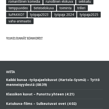
romanttinen komedia
runollinen elokuva
seikkailu
temppuvideo
tieteiselokuva
toiminta
trilleri
tuPAKKO?
työpaja2023
työpaja 2024
työpaja2025
vaha-animaatio
VIIMEISIMMÄT KOMMENTIT
UUTTA
Kaikki kuvaa -työpajaelokuvat (Hartola-Sysmä) – Tyttö
menneisyydestä (08:39)
Klassikon kuvat – Punottu yhteen (4:21)
Katukuva-films – Sulkeutuvat ovet (4:02)