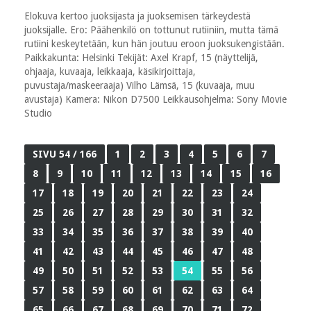
Elokuva kertoo juoksijasta ja juoksemisen tärkeydestä
juoksijalle. Ero: Päähenkilö on tottunut rutiiniin, mutta tämä
rutiini keskeytetään, kun hän joutuu eroon juoksukengistään.
Paikkakunta: Helsinki Tekijät: Axel Krapf, 15 (näyttelijä,
ohjaaja, kuvaaja, leikkaaja, käsikirjoittaja,
puvustaja/maskeeraaja) Vilho Lämsä, 15 (kuvaaja, muu
avustaja) Kamera: Nikon D7500 Leikkausohjelma: Sony Movie
Studio
SIVU 54 / 166
1
2
3
4
5
6
7
8
9
10
11
12
13
14
15
16
17
18
19
20
21
22
23
24
25
26
27
28
29
30
31
32
33
34
35
36
37
38
39
40
41
42
43
44
45
46
47
48
49
50
51
52
53
54
55
56
57
58
59
60
61
62
63
64
65
66
67
68
69
70
71
72