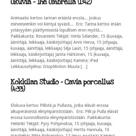
Ukuvia - The Umbrella (1:42)
Animaatio kertoo tarinan eräästä erosta... Joskus
esineeseenkin voi kiintyä syvästi... Ero: Tarina kertoo erään
ystävyyden päättymisestä lopullisen eron myötä...
Paikkakunta: Rovaniemi Tekijät: Venla Selander, 15 (kuvaaja,
äänittäjä, leikkaaja, käsikirjoittaja) Anni Herva, 15 (ohjaaja,
kuvaaja, äänittäjä, leikkaaja) Silja Lauri, 15 (ohjaaja, äänittäjä,
leikkaaja, käsikirjoittaja) Janita Härkönen, 15 (kuvaaja,
äänittäjä, leikkaaja, käsikirjoittaja) Kamera: iPad
Leikkausohjelma: iStopMotion Muuta […]
Kokkilan Studio - Cavia porcellus
(4:33)
Elokuva kertoo Pillistä ja Pullasta, jotka elävät erossa
alkuperäisestä elinympäristöstään. Ero: Pilli ja Pulla elävät
erossa luonnollisesta elinympäristöstään. Paikkakunta:
Helsinki Tekijät: Pyry Pohjanoksa, 15 (ohjaaja, kuvaaja,
äänittäjä, leikkaaja, käsikirjoittaja) Hertta Hannula, 10
(näyttelijä) Pihla Pohjanoksa, 12 (muu avustaja) Kamera: