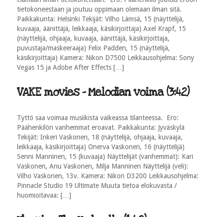
tietokoneestaan ja joutuu oppimaan olemaan ilman sitä.
Paikkakunta: Helsinki Tekijät: Vilho Lämsä, 15 (näyttelijä,
kuvaaja, äänittäjä, leikkaaja, käsikirjoittaja) Axel Krapf, 15
(näyttelijä, ohjaaja, kuvaaja, äänittäjä, käsikirjoittaja,
puvustaja/maskeeraaja) Felix Padden, 15 (näyttelijä,
käsikirjoittaja) Kamera: Nikon D7500 Leikkausohjelma: Sony
Vegas 15 ja Adobe After Effects […]
VAKE movies - Melodian voima (3:42)
Tyttö saa voimaa musiikista vaikeassa tilanteessa. Ero:
Päähenkilön vanhemmat eroavat. Paikkakunta: Jyväskylä
Tekijät: Inkeri Vaskonen, 18 (näyttelijä, ohjaaja, kuvaaja,
leikkaaja, käsikirjoittaja) Onerva Vaskonen, 16 (näyttelijä)
Senni Manninen, 15 (kuvaaja) Näyttelijät (vanhemmat): Kari
Vaskonen, Anu Vaskonen, Milja Manninen Näyttelijä (veli):
Vilho Vaskonen, 13v. Kamera: Nikon D3200 Leikkausohjelma:
Pinnacle Studio 19 Ultimate Muuta tietoa elokuvasta /
huomioitavaa: […]