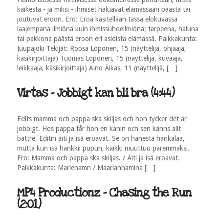
kaikesta - ja miksi - ihmiset haluavat elämässään päästä tai
joutuvat eroon. Ero: Eroa käsitellään tässä elokuvassa
laajempana ilmiönä kuin ihmissuhdeilmiönä; tarpeena, haluna
tai pakkona päästä eroon eri asioista elämässä. Paikkakunta:
Juupajoki Tekijät: Roosa Loponen, 15 (näyttelijä, ohjaaja,
käsikirjoittaja) Tuomas Loponen, 15 (näyttelijä, kuvaaja,
leikkaaja, käsikirjoittaja) Aino Äikäs, 11 (näyttelijä, […]
Virtas - Jobbigt kan bli bra (4:44)
Edits mamma och pappa ska skiljas och hon tycker det är
jobbigt. Hos pappa får hon en kanin och sen känns allt
bättre. Editin äiti ja isä eroavat. Se on hänestä hankalaa,
mutta kun isä hankkii pupun, kaikki muuttuu paremmaksi.
Ero: Mamma och pappa ska skiljas. / Äiti ja isä eroavat.
Paikkakunta: Mariehamn / Maarianhamina […]
MP4 Productionz - Chasing the Run
(2:01)