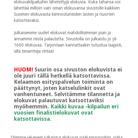
elokuvakilpailuihin lähetettyjä elokuvia. Kuka tahansa voi
lähettää milloin vain oman elokuvansa sivustolle kaikkien
Suomen elokuvasta kiinnostuneiden lasten ja nuorten
katsottavaksi.
Julkaisemme uudet elokuvat mahdollisimman pian ja
annamme niistä palautetta. Sivustolla on julkaistu jo yli
1600 elokuvaa. Tarjontaan kannattaakin tutustua laajasti,
sillä timantteja riittää!
HUOM!
Suurin osa sivuston elokuvista ei
ole juuri tällä hetkellä katsottavissa.
Kelaamon esityspalvelun toiminta on
päättynyt, joten katselulinkit ovat
vanhentuneet. Selvitämme tilannetta ja
elokuvat palautuvat katsottaviksi
myöhemmin.
Kaikki kuvaa -kilpailun eri
vuosien finalistielokuvat ovat
katsottavissa.
Olemme jakaneet julkaistut elokuvat pääkategorioihin, jotka