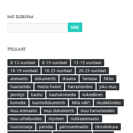
HAE ELOKUVAA
Haku:
TYYLILAJIT
8-12-vuotiaat
8-15-vuotiaat
13-15-vuotiaat
16-19-vuotiaat
16-23-vuotiaat
20-23-vuotiaat
animaatio
dokumentti
draama
fantasia
Fiktio
haastattelu
Haista home!
harrastevideo
joku muu
jännitys
kauhu
kauhukomedia
kokeellinen
komedia
luontodokumentti
Mitä välii?
musiikkivideo
muu animaatio
muu dokumentti
muu harrastevideo
muu urheiluvideo
mysteeri
nukkeanimaatio
nuorisosarja
parodia
piirrosanimaatio
rikoselokuva