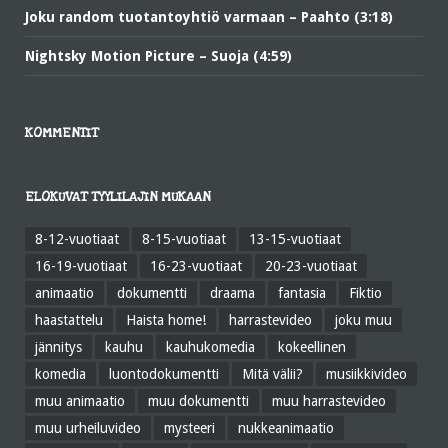
Joku random tuotantoyhtiö varmaan – Paahto (3:18)
Nightsky Motion Picture – Suoja (4:59)
KOMMENTIT
ELOKUVAT TYYLILAJIN MUKAAN
8-12-vuotiaat
8-15-vuotiaat
13-15-vuotiaat
16-19-vuotiaat
16-23-vuotiaat
20-23-vuotiaat
animaatio
dokumentti
draama
fantasia
Fiktio
haastattelu
Haista home!
harrastevideo
joku muu
jännitys
kauhu
kauhukomedia
kokeellinen
komedia
luontodokumentti
Mitä välii?
musiikkivideo
muu animaatio
muu dokumentti
muu harrastevideo
muu urheiluvideo
mysteeri
nukkeanimaatio