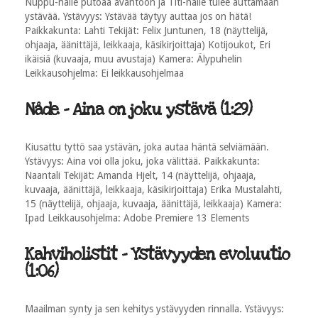
Nuppu-nalle putoaa avantoon ja Titi-nalle tulee auttamaan
ystävää. Ystävyys: Ystävää täytyy auttaa jos on hätä!
Paikkakunta: Lahti Tekijät: Felix Juntunen, 18 (näyttelijä,
ohjaaja, äänittäjä, leikkaaja, käsikirjoittaja) Kotijoukot, Eri
ikäisiä (kuvaaja, muu avustaja) Kamera: Älypuhelin
Leikkausohjelma: Ei leikkausohjelmaa
Nåde - Aina on joku ystävä (1:29)
Kiusattu tyttö saa ystävän, joka autaa häntä selviämään.
Ystävyys: Aina voi olla joku, joka välittää. Paikkakunta:
Naantali Tekijät: Amanda Hjelt, 14 (näyttelijä, ohjaaja,
kuvaaja, äänittäjä, leikkaaja, käsikirjoittaja) Erika Mustalahti,
15 (näyttelijä, ohjaaja, kuvaaja, äänittäjä, leikkaaja) Kamera:
Ipad Leikkausohjelma: Adobe Premiere 13 Elements
Kahviholistit - Ystävyyden evoluutio
(1:06)
Maailman synty ja sen kehitys ystävyyden rinnalla. Ystävyys: