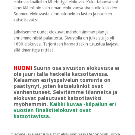
elokuvakilpailuihin lähetettyjä elokuvia. Kuka tahansa voi
lähettää milloin vain oman elokuvansa sivustolle kaikkien
Suomen elokuvasta kiinnostuneiden lasten ja nuorten
katsottavaksi.
Julkaisemme uudet elokuvat mahdollisimman pian ja
annamme niistä palautetta. Sivustolla on julkaistu jo yli
1600 elokuvaa. Tarjontaan kannattaakin tutustua laajasti,
sillä timantteja riittää!
HUOM!
Suurin osa sivuston elokuvista ei
ole juuri tällä hetkellä katsottavissa.
Kelaamon esityspalvelun toiminta on
päättynyt, joten katselulinkit ovat
vanhentuneet. Selvitämme tilannetta ja
elokuvat palautuvat katsottaviksi
myöhemmin.
Kaikki kuvaa -kilpailun eri
vuosien finalistielokuvat ovat
katsottavissa.
Olemme jakaneet julkaistut elokuvat pääkategorioihin, jotka