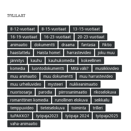
TYYLILAJIT
8-12-vuotiaat
8-15-vuotiaat
13-15-vuotiaat
16-19-vuotiaat
16-23-vuotiaat
20-23-vuotiaat
animaatio
dokumentti
draama
fantasia
Fiktio
haastattelu
Haista home!
harrastevideo
joku muu
jännitys
kauhu
kauhukomedia
kokeellinen
komedia
luontodokumentti
Mitä välii?
musiikkivideo
muu animaatio
muu dokumentti
muu harrastevideo
muu urheiluvideo
mysteeri
nukkeanimaatio
nuorisosarja
parodia
piirrosanimaatio
rikoselokuva
romanttinen komedia
runollinen elokuva
seikkailu
temppuvideo
tieteiselokuva
toiminta
trilleri
tuPAKKO?
työpaja2023
työpaja 2024
työpaja2025
vaha-animaatio