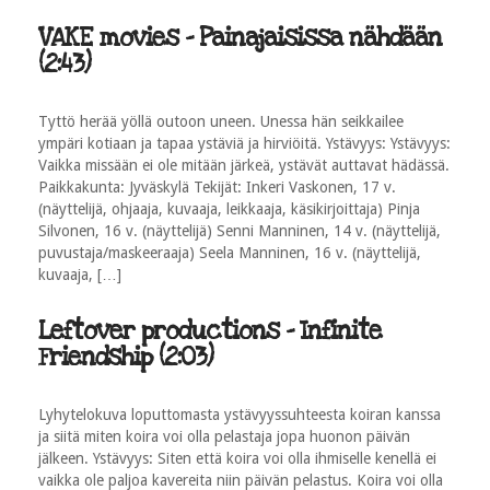
VAKE movies - Painajaisissa nähdään
(2:43)
Tyttö herää yöllä outoon uneen. Unessa hän seikkailee
ympäri kotiaan ja tapaa ystäviä ja hirviöitä. Ystävyys: Ystävyys:
Vaikka missään ei ole mitään järkeä, ystävät auttavat hädässä.
Paikkakunta: Jyväskylä Tekijät: Inkeri Vaskonen, 17 v.
(näyttelijä, ohjaaja, kuvaaja, leikkaaja, käsikirjoittaja) Pinja
Silvonen, 16 v. (näyttelijä) Senni Manninen, 14 v. (näyttelijä,
puvustaja/maskeeraaja) Seela Manninen, 16 v. (näyttelijä,
kuvaaja, […]
Leftover productions - Infinite
Friendship (2:03)
Lyhytelokuva loputtomasta ystävyyssuhteesta koiran kanssa
ja siitä miten koira voi olla pelastaja jopa huonon päivän
jälkeen. Ystävyys: Siten että koira voi olla ihmiselle kenellä ei
vaikka ole paljoa kavereita niin päivän pelastus. Koira voi olla