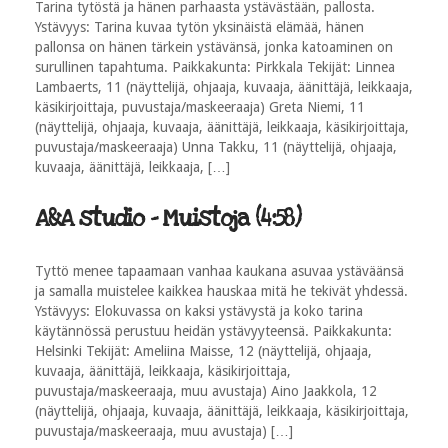
Tarina tytöstä ja hänen parhaasta ystävästään, pallosta.
Ystävyys: Tarina kuvaa tytön yksinäistä elämää, hänen
pallonsa on hänen tärkein ystävänsä, jonka katoaminen on
surullinen tapahtuma. Paikkakunta: Pirkkala Tekijät: Linnea
Lambaerts, 11 (näyttelijä, ohjaaja, kuvaaja, äänittäjä, leikkaaja,
käsikirjoittaja, puvustaja/maskeeraaja) Greta Niemi, 11
(näyttelijä, ohjaaja, kuvaaja, äänittäjä, leikkaaja, käsikirjoittaja,
puvustaja/maskeeraaja) Unna Takku, 11 (näyttelijä, ohjaaja,
kuvaaja, äänittäjä, leikkaaja, […]
A&A studio - Muistoja (4:58)
Tyttö menee tapaamaan vanhaa kaukana asuvaa ystäväänsä
ja samalla muistelee kaikkea hauskaa mitä he tekivät yhdessä.
Ystävyys: Elokuvassa on kaksi ystävystä ja koko tarina
käytännössä perustuu heidän ystävyyteensä. Paikkakunta:
Helsinki Tekijät: Ameliina Maisse, 12 (näyttelijä, ohjaaja,
kuvaaja, äänittäjä, leikkaaja, käsikirjoittaja,
puvustaja/maskeeraaja, muu avustaja) Aino Jaakkola, 12
(näyttelijä, ohjaaja, kuvaaja, äänittäjä, leikkaaja, käsikirjoittaja,
puvustaja/maskeeraaja, muu avustaja) […]