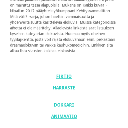
on mainittu tässä alapuolella. Mukana on Kaikki kuvaa -
kilpailun 2017 pääyhteistyökumppani Kehitysvammaliiton
Mitä välii? -sarja, johon haettiin vammaisuutta ja
yhdenvertaisuutta käsitteleviä elokuvia. Muissa kategorioissa
aihetta ei ole määritelty. Allaolevista linkeistä saat listauksen
kyseisen kategorian elokuvista. Huomaa myös oheinen
tyylilajikenttä, josta voit rajata elokuvahaun esim. pelkästään
draamaelokuviin tai vaikka kauhukomedioihin. Linkkien alta
alkaa lista sivuston kaikista elokuvista.
FIKTIO
HARRASTE
DOKKARI
ANIMAATIO