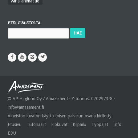
vaha-animaatio
ETSI SIVUSTOLTA
Haku:
© AP Haglund Oy / Amazement · Y-tunnus: 0702973-8 ·
info@amazement.fi
Aineiston luvaton käyttö toisen palvelun osana kielletty.
Etusivu
Tutoriaalit
Elokuvat
Kilpailu
Työpajat
Info
EDU