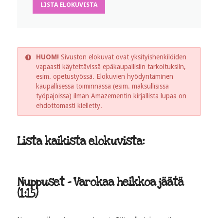
LISTA ELOKUVISTA
HUOM!
Sivuston elokuvat ovat yksityishenkilöiden
vapaasti käytettävissä epäkaupallisiin tarkoituksiin,
esim. opetustyössä. Elokuvien hyödyntäminen
kaupallisessa toiminnassa (esim. maksullisissa
työpajoissa) ilman Amazementin kirjallista lupaa on
ehdottomasti kielletty.
Lista kaikista elokuvista:
Nuppuset - Varokaa heikkoa jäätä
(1:15)