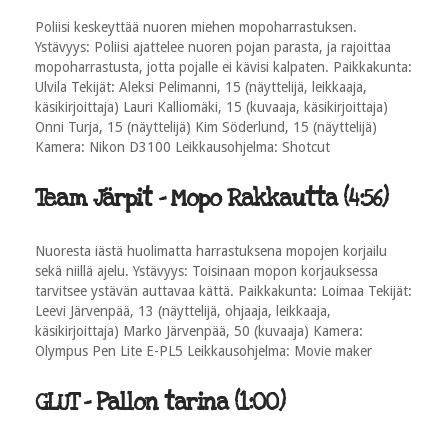
Poliisi keskeyttää nuoren miehen mopoharrastuksen.
Ystävyys: Poliisi ajattelee nuoren pojan parasta, ja rajoittaa
mopoharrastusta, jotta pojalle ei kävisi kalpaten. Paikkakunta:
Ulvila Tekijät: Aleksi Pelimanni, 15 (näyttelijä, leikkaaja,
käsikirjoittaja) Lauri Kalliomäki, 15 (kuvaaja, käsikirjoittaja)
Onni Turja, 15 (näyttelijä) Kim Söderlund, 15 (näyttelijä)
Kamera: Nikon D3100 Leikkausohjelma: Shotcut
Team Järpit - Mopo Rakkautta (4:56)
Nuoresta iästä huolimatta harrastuksena mopojen korjailu
sekä niillä ajelu. Ystävyys: Toisinaan mopon korjauksessa
tarvitsee ystävän auttavaa kättä. Paikkakunta: Loimaa Tekijät:
Leevi Järvenpää, 13 (näyttelijä, ohjaaja, leikkaaja,
käsikirjoittaja) Marko Järvenpää, 50 (kuvaaja) Kamera:
Olympus Pen Lite E-PL5 Leikkausohjelma: Movie maker
GLUT - Pallon tarina (1:00)