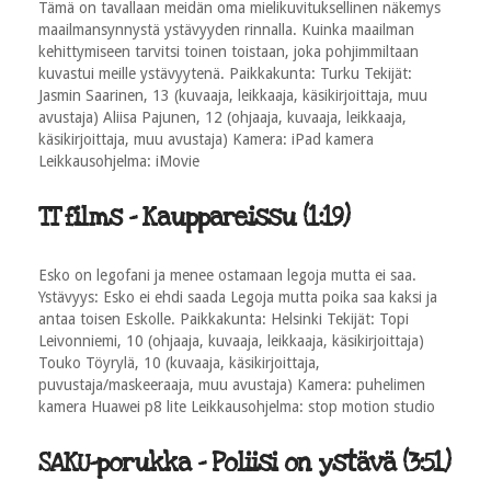
Tämä on tavallaan meidän oma mielikuvituksellinen näkemys
maailmansynnystä ystävyyden rinnalla. Kuinka maailman
kehittymiseen tarvitsi toinen toistaan, joka pohjimmiltaan
kuvastui meille ystävyytenä. Paikkakunta: Turku Tekijät:
Jasmin Saarinen, 13 (kuvaaja, leikkaaja, käsikirjoittaja, muu
avustaja) Aliisa Pajunen, 12 (ohjaaja, kuvaaja, leikkaaja,
käsikirjoittaja, muu avustaja) Kamera: iPad kamera
Leikkausohjelma: iMovie
TT films - Kauppareissu (1:19)
Esko on legofani ja menee ostamaan legoja mutta ei saa.
Ystävyys: Esko ei ehdi saada Legoja mutta poika saa kaksi ja
antaa toisen Eskolle. Paikkakunta: Helsinki Tekijät: Topi
Leivonniemi, 10 (ohjaaja, kuvaaja, leikkaaja, käsikirjoittaja)
Touko Töyrylä, 10 (kuvaaja, käsikirjoittaja,
puvustaja/maskeeraaja, muu avustaja) Kamera: puhelimen
kamera Huawei p8 lite Leikkausohjelma: stop motion studio
SAKU-porukka - Poliisi on ystävä (3:51)