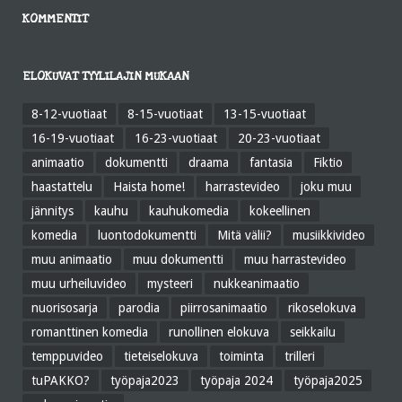
KOMMENTIT
ELOKUVAT TYYLILAJIN MUKAAN
8-12-vuotiaat
8-15-vuotiaat
13-15-vuotiaat
16-19-vuotiaat
16-23-vuotiaat
20-23-vuotiaat
animaatio
dokumentti
draama
fantasia
Fiktio
haastattelu
Haista home!
harrastevideo
joku muu
jännitys
kauhu
kauhukomedia
kokeellinen
komedia
luontodokumentti
Mitä välii?
musiikkivideo
muu animaatio
muu dokumentti
muu harrastevideo
muu urheiluvideo
mysteeri
nukkeanimaatio
nuorisosarja
parodia
piirrosanimaatio
rikoselokuva
romanttinen komedia
runollinen elokuva
seikkailu
temppuvideo
tieteiselokuva
toiminta
trilleri
tuPAKKO?
työpaja2023
työpaja 2024
työpaja2025