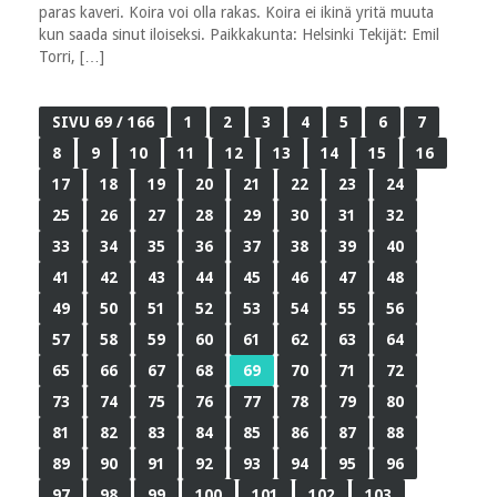
paras kaveri. Koira voi olla rakas. Koira ei ikinä yritä muuta
kun saada sinut iloiseksi. Paikkakunta: Helsinki Tekijät: Emil
Torri, […]
SIVU 69 / 166
1
2
3
4
5
6
7
8
9
10
11
12
13
14
15
16
17
18
19
20
21
22
23
24
25
26
27
28
29
30
31
32
33
34
35
36
37
38
39
40
41
42
43
44
45
46
47
48
49
50
51
52
53
54
55
56
57
58
59
60
61
62
63
64
65
66
67
68
69
70
71
72
73
74
75
76
77
78
79
80
81
82
83
84
85
86
87
88
89
90
91
92
93
94
95
96
97
98
99
100
101
102
103