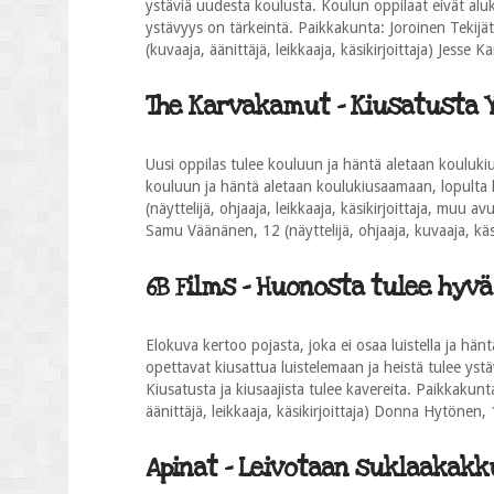
ystäviä uudesta koulusta. Koulun oppilaat eivät alu
ystävyys on tärkeintä. Paikkakunta: Joroinen Tekijät:
(kuvaaja, äänittäjä, leikkaaja, käsikirjoittaja) Jesse
The Karvakamut - Kiusatusta Ys
Uusi oppilas tulee kouluun ja häntä aletaan koulukiu
kouluun ja häntä aletaan koulukiusaamaan, lopulta k
(näyttelijä, ohjaaja, leikkaaja, käsikirjoittaja, muu a
Samu Väänänen, 12 (näyttelijä, ohjaaja, kuvaaja, käs
6B Films - Huonosta tulee hyvä (
Elokuva kertoo pojasta, joka ei osaa luistella ja hän
opettavat kiusattua luistelemaan ja heistä tulee ystä
Kiusatusta ja kiusaajista tulee kavereita. Paikkakunt
äänittäjä, leikkaaja, käsikirjoittaja) Donna Hytönen, 
Apinat - Leivotaan suklaakakku