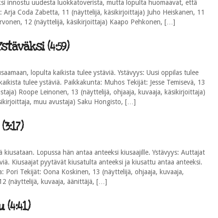
ksi innostu uudesta luokkatoverista, mutta lopulta huomaavat, että
 Arja Coda Zabetta, 11 (näyttelijä, käsikirjoittaja) Juho Heiskanen, 11
 Karvonen, 12 (näyttelijä, käsikirjoittaja) Kaapo Pehkonen, […]
täväksi (4:59)
saamaan, lopulta kaikista tulee ystäviä. Ystävyys: Uusi oppilas tulee
aikista tulee ystäviä. Paikkakunta: Muhos Tekijät: Jesse Temisevä, 13
vustaja) Roope Leinonen, 13 (näyttelijä, ohjaaja, kuvaaja, käsikirjoittaja)
ikirjoittaja, muu avustaja) Saku Hongisto, […]
3:17)
tä kiusataan. Lopussa hän antaa anteeksi kiusaajille. Ystävyys: Auttajat
viä. Kiusaajat pyytävät kiusatulta anteeksi ja kiusattu antaa anteeksi.
a: Pori Tekijät: Oona Koskinen, 13 (näyttelijä, ohjaaja, kuvaaja,
12 (näyttelijä, kuvaaja, äänittäjä, […]
 (4:41)