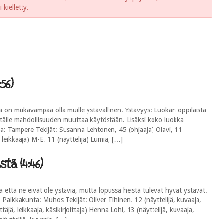
kielletty.
56)
ä on mukavampaa olla muille ystävällinen. Ystävyys: Luokan oppilaista
 tälle mahdollisuuden muuttaa käytöstään. Lisäksi koko luokka
a: Tampere Tekijät: Susanna Lehtonen, 45 (ohjaaja) Olavi, 11
, leikkaaja) M-E, 11 (näyttelijä) Lumia, […]
tä (4:46)
ta että ne eivät ole ystäviä, mutta lopussa heistä tulevat hyvät ystävät.
. Paikkakunta: Muhos Tekijät: Oliver Tihinen, 12 (näyttelijä, kuvaaja,
ttäjä, leikkaaja, käsikirjoittaja) Henna Lohi, 13 (näyttelijä, kuvaaja,