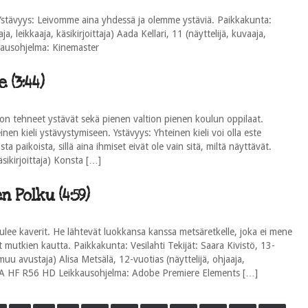
stävyys: Leivomme aina yhdessä ja olemme ystäviä. Paikkakunta:
, leikkaaja, käsikirjoittaja) Aada Kellari, 11 (näyttelijä, kuvaaja,
kkausohjelma: Kinemaster
 (3:44)
on tehneet ystävät sekä pienen valtion pienen koulun oppilaat.
en kieli ystävystymiseen. Ystävyys: Yhteinen kieli voi olla este
 paikoista, sillä aina ihmiset eivät ole vain sitä, miltä näyttävät.
käsikirjoittaja) Konsta […]
 Polku (4:59)
ulee kaverit. He lähtevät luokkansa kanssa metsäretkelle, joka ei mene
 mutkien kautta. Paikkakunta: Vesilahti Tekijät: Saara Kivistö, 13-
a, muu avustaja) Alisa Metsälä, 12-vuotias (näyttelijä, ohjaaja,
RIA HF R56 HD Leikkausohjelma: Adobe Premiere Elements […]