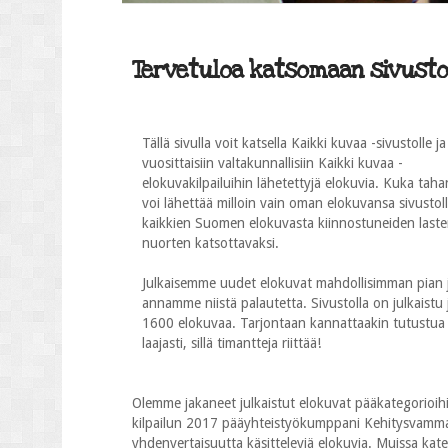
Tervetuloa katsomaan sivustol
Tällä sivulla voit katsella Kaikki kuvaa -sivustolle ja
vuosittaisiin valtakunnallisiin Kaikki kuvaa -
elokuvakilpailuihin lähetettyjä elokuvia. Kuka taha
voi lähettää milloin vain oman elokuvansa sivustol
kaikkien Suomen elokuvasta kiinnostuneiden laste
nuorten katsottavaksi.
Julkaisemme uudet elokuvat mahdollisimman pian 
annamme niistä palautetta. Sivustolla on julkaistu j
1600 elokuvaa. Tarjontaan kannattaakin tutustua
laajasti, sillä timantteja riittää!
Olemme jakaneet julkaistut elokuvat pääkategorioihi
kilpailun 2017 pääyhteistyökumppani Kehitysvammalii
yhdenvertaisuutta käsitteleviä elokuvia. Muissa katego