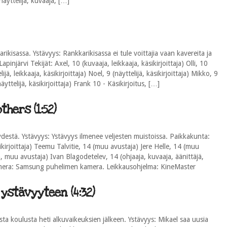
 (näyttelijä, kuvaaja, […]
kisassa. Ystävyys: Rankkarikisassa ei tule voittajia vaan kavereita ja
njärvi Tekijät: Axel, 10 (kuvaaja, leikkaaja, käsikirjoittaja) Olli, 10
lijä, leikkaaja, käsikirjoittaja) Noel, 9 (näyttelijä, käsikirjoittaja) Mikko, 9
näyttelijä, käsikirjoittaja) Frank 10 - Käsikirjoitus, […]
hers (1:52)
destä. Ystävyys: Ystävyys ilmenee veljesten muistoissa. Paikkakunta:
kirjoittaja) Teemu Talvitie, 14 (muu avustaja) Jere Helle, 14 (muu
, muu avustaja) Ivan Blagodetelev, 14 (ohjaaja, kuvaaja, äänittäjä,
 Kamera: Samsung puhelimen kamera. Leikkausohjelma: KineMaster
ystävyyteen (4:32)
ta koulusta heti alkuvaikeuksien jälkeen. Ystävyys: Mikael saa uusia