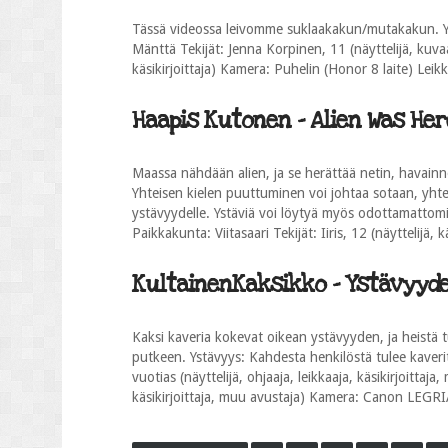
Tässä videossa leivomme suklaakakun/mutakakun. Y
Mänttä Tekijät: Jenna Korpinen, 11 (näyttelijä, kuvaaja
käsikirjoittaja) Kamera: Puhelin (Honor 8 laite) Lei
Haapis Kutonen - Alien Was Here
Maassa nähdään alien, ja se herättää netin, havainn
Yhteisen kielen puuttuminen voi johtaa sotaan, yhtein
ystävyydelle. Ystäviä voi löytyä myös odottamattomista
Paikkakunta: Viitasaari Tekijät: Iiris, 12 (näyttelijä, 
KultainenKaksikko - Ystävyyden
Kaksi kaveria kokevat oikean ystävyyden, ja heistä t
putkeen. Ystävyys: Kahdesta henkilöstä tulee kaverit
vuotias (näyttelijä, ohjaaja, leikkaaja, käsikirjoittaj
käsikirjoittaja, muu avustaja) Kamera: Canon LEG