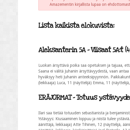
Amazementin kirjallista lupaa on ehdottomasti 
Lista kaikista elokuvista:
Aleksanterin 5A - Viisaat 5A:t (4:
Luokan ärsyttävä poika saa opetuksen ja tajuaa, ett
Saana ei välitä Juhanin ärsyttävyydestä, vaan antaa
hyväksyy heti Juhanin anteeksipyynnön. Paikkakunt
(leikkaaja) Luca, 11 (näyttelijä) Emma, 11 (näyttelijä
ERÄJORMAT - Totuus ystävyydes
Ilari saa tietää totuuden sebastianista ja benjaminis
Ystävyys: Kiusaaminen loppuu ja niistä tulee ystäviä
äänittäjä, leikkaaja) Atte Tihinen, 12 (näyttelijä, ääni