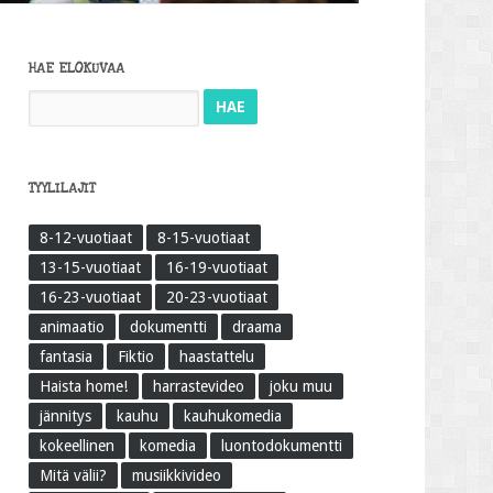
HAE ELOKUVAA
Haku:
TYYLILAJIT
8-12-vuotiaat
8-15-vuotiaat
13-15-vuotiaat
16-19-vuotiaat
16-23-vuotiaat
20-23-vuotiaat
animaatio
dokumentti
draama
fantasia
Fiktio
haastattelu
Haista home!
harrastevideo
joku muu
jännitys
kauhu
kauhukomedia
kokeellinen
komedia
luontodokumentti
Mitä välii?
musiikkivideo