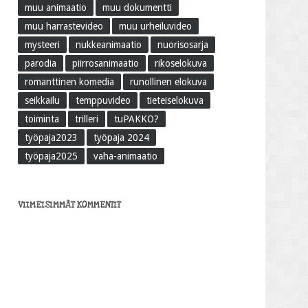
muu animaatio
muu dokumentti
muu harrastevideo
muu urheiluvideo
mysteeri
nukkeanimaatio
nuorisosarja
parodia
piirrosanimaatio
rikoselokuva
romanttinen komedia
runollinen elokuva
seikkailu
temppuvideo
tieteiselokuva
toiminta
trilleri
tuPAKKO?
työpaja2023
työpaja 2024
työpaja2025
vaha-animaatio
VIIMEISIMMÄT KOMMENTIT