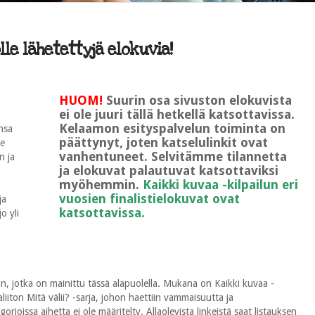
le lähetettyjä elokuvia!
HUOM!
Suurin osa sivuston elokuvista
ei ole juuri tällä hetkellä katsottavissa.
Kelaamon esityspalvelun toiminta on
nsa
päättynyt, joten katselulinkit ovat
le
vanhentuneet. Selvitämme tilannetta
n ja
ja elokuvat palautuvat katsottaviksi
myöhemmin.
Kaikki kuvaa -kilpailun eri
vuosien finalistielokuvat ovat
ja
katsottavissa.
o yli
n, jotka on mainittu tässä alapuolella. Mukana on Kaikki kuvaa -
ton Mitä välii? -sarja, johon haettiin vammaisuutta ja
rioissa aihetta ei ole määritelty. Allaolevista linkeistä saat listauksen