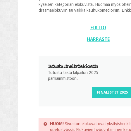
kyseisen kategorian elokuvista. Huomaa myös oheinen
draamaelokuviin tai vaikka kauhukomedioihin. Linkkien
FIKTIO
HARRASTE
Tutustu finalistielokuviin
Tutustu tästä kilpailun 2025
parhaimmistoon.
FINALISTIT 2025
HUOM!
Sivuston elokuvat ovat yksityishenkilö
opetustyössä. Elokuvien hyödyntäminen kaupal