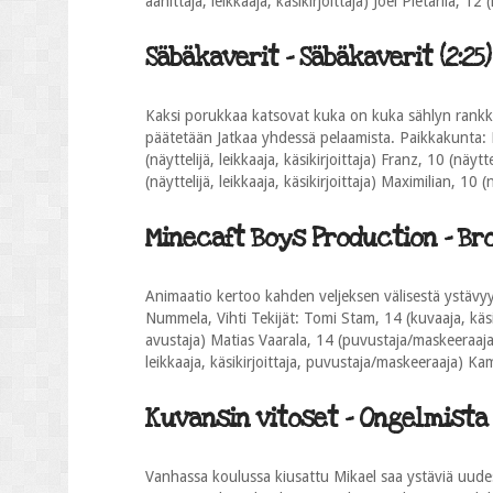
äänittäjä, leikkaaja, käsikirjoittaja) Joel Pietarila, 12
Säbäkaverit - Säbäkaverit (2:25)
Kaksi porukkaa katsovat kuka on kuka sählyn rankkari
päätetään Jatkaa yhdessä pelaamista. Paikkakunta: Lapi
(näyttelijä, leikkaaja, käsikirjoittaja) Franz, 10 (näytte
(näyttelijä, leikkaaja, käsikirjoittaja) Maximilian, 10 (
Minecaft Boys Production - Brot
Animaatio kertoo kahden veljeksen välisestä ystävyy
Nummela, Vihti Tekijät: Tomi Stam, 14 (kuvaaja, käsi
avustaja) Matias Vaarala, 14 (puvustaja/maskeeraaja
leikkaaja, käsikirjoittaja, puvustaja/maskeeraaja)
Kuvansin vitoset - Ongelmista 
Vanhassa koulussa kiusattu Mikael saa ystäviä uudes