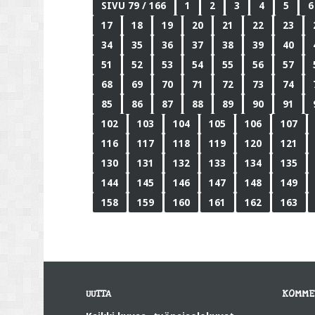
SIVU 79 / 166
1
2
3
4
5
6
17
18
19
20
21
22
23
34
35
36
37
38
39
40
51
52
53
54
55
56
57
68
69
70
71
72
73
74
85
86
87
88
89
90
91
102
103
104
105
106
107
116
117
118
119
120
121
130
131
132
133
134
135
144
145
146
147
148
149
158
159
160
161
162
163
UUTTA
KOMME