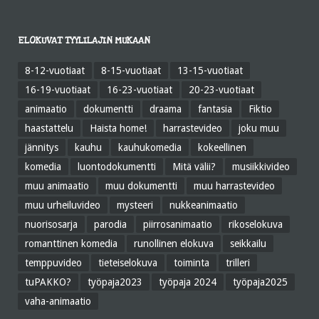
ELOKUVAT TYYLILAJIN MUKAAN
8-12-vuotiaat
8-15-vuotiaat
13-15-vuotiaat
16-19-vuotiaat
16-23-vuotiaat
20-23-vuotiaat
animaatio
dokumentti
draama
fantasia
Fiktio
haastattelu
Haista home!
harrastevideo
joku muu
jännitys
kauhu
kauhukomedia
kokeellinen
komedia
luontodokumentti
Mitä välii?
musiikkivideo
muu animaatio
muu dokumentti
muu harrastevideo
muu urheiluvideo
mysteeri
nukkeanimaatio
nuorisosarja
parodia
piirrosanimaatio
rikoselokuva
romanttinen komedia
runollinen elokuva
seikkailu
temppuvideo
tieteiselokuva
toiminta
trilleri
tuPAKKO?
työpaja2023
työpaja 2024
työpaja2025
vaha-animaatio