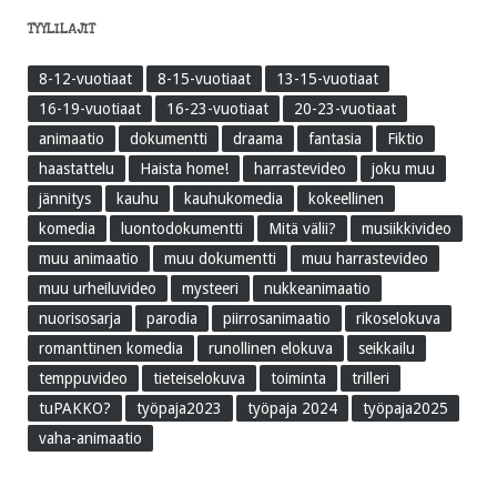
TYYLILAJIT
8-12-vuotiaat
8-15-vuotiaat
13-15-vuotiaat
16-19-vuotiaat
16-23-vuotiaat
20-23-vuotiaat
animaatio
dokumentti
draama
fantasia
Fiktio
haastattelu
Haista home!
harrastevideo
joku muu
jännitys
kauhu
kauhukomedia
kokeellinen
komedia
luontodokumentti
Mitä välii?
musiikkivideo
muu animaatio
muu dokumentti
muu harrastevideo
muu urheiluvideo
mysteeri
nukkeanimaatio
nuorisosarja
parodia
piirrosanimaatio
rikoselokuva
romanttinen komedia
runollinen elokuva
seikkailu
temppuvideo
tieteiselokuva
toiminta
trilleri
tuPAKKO?
työpaja2023
työpaja 2024
työpaja2025
vaha-animaatio