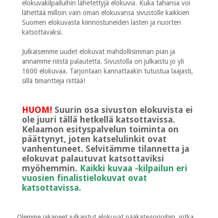
elokuvakilpailuihin lähetettyjä elokuvia. Kuka tahansa voi
lähettää milloin vain oman elokuvansa sivustolle kaikkien
Suomen elokuvasta kiinnostuneiden lasten ja nuorten
katsottavaksi.
Julkaisemme uudet elokuvat mahdollisimman pian ja
annamme niistä palautetta. Sivustolla on julkaistu jo yli
1600 elokuvaa. Tarjontaan kannattaakin tutustua laajasti,
sillä timantteja riittää!
HUOM!
Suurin osa sivuston elokuvista ei
ole juuri tällä hetkellä katsottavissa.
Kelaamon esityspalvelun toiminta on
päättynyt, joten katselulinkit ovat
vanhentuneet. Selvitämme tilannetta ja
elokuvat palautuvat katsottaviksi
myöhemmin.
Kaikki kuvaa -kilpailun eri
vuosien finalistielokuvat ovat
katsottavissa.
Olemme jakaneet julkaistut elokuvat pääkategorioihin, jotka