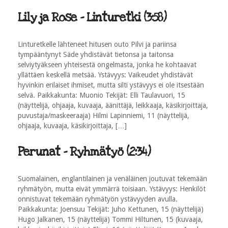
Lily ja Rose - Linturetki (3:58)
Linturetkelle lähteneet hitusen outo Pilvi ja pariinsa
tympääntynyt Säde yhdistävät tietonsa ja taitonsa
selviytyäkseen yhteisestä ongelmasta, jonka he kohtaavat
yllättäen keskellä metsää. Ystävyys: Vaikeudet yhdistävät
hyvinkin erilaiset ihmiset, mutta silti ystävyys ei ole itsestään
selvä. Paikkakunta: Muonio Tekijät: Elli Taulavuori, 15
(näyttelijä, ohjaaja, kuvaaja, äänittäjä, leikkaaja, käsikirjoittaja,
puvustaja/maskeeraaja) Hilmi Lapinniemi, 11 (näyttelijä,
ohjaaja, kuvaaja, käsikirjoittaja, […]
Perunat - Ryhmätyö (2:34)
Suomalainen, englantilainen ja venäläinen joutuvat tekemään
ryhmätyön, mutta eivät ymmärrä toisiaan. Ystävyys: Henkilöt
onnistuvat tekemään ryhmätyön ystävyyden avulla.
Paikkakunta: Joensuu Tekijät: Juho Kettunen, 15 (näyttelijä)
Hugo Jalkanen, 15 (näyttelijä) Tommi Hiltunen, 15 (kuvaaja,