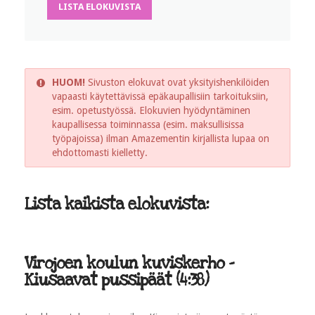
LISTA ELOKUVISTA
HUOM!
Sivuston elokuvat ovat yksityishenkilöiden
vapaasti käytettävissä epäkaupallisiin tarkoituksiin,
esim. opetustyössä. Elokuvien hyödyntäminen
kaupallisessa toiminnassa (esim. maksullisissa
työpajoissa) ilman Amazementin kirjallista lupaa on
ehdottomasti kielletty.
Lista kaikista elokuvista:
Virojoen koulun kuviskerho -
Kiusaavat pussipäät (4:38)