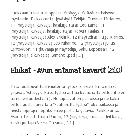
Luokkaan tulee uusi oppilas. Ystävyys: Ystävät ratkaisevat
mysteerin. Paikkakunta: Jyväskylä Tekijät: Tuomas Mutanen,
11 (näyttelijä, kuvaaja, käsikirjoittaja) Eeti Laine, 11
(näyttelijä, kuvaaja, käsikirjoittaja) Robert Taalas, 11
(näyttelijä, kuvaaja) Alex Vrielink, 12 (näyttelijä) Hugo Kierros,
12 (näyttelijä, kuvaaja) Leo Nikanne, 12 (näyttelijä) Julius
Lehtovuori, 11 (kuvaaja ja näyttelijä) Saku Leppisaari, 12
(näyttelijä ja kuvaaja) Kamera: Ipad […]
Elukat - Avun antamat kaverit (2:10)
Tytöt auttoivat tuntematonta tyttöä ja heistä tuli parhaat
ystävät. Ystävyys: Kaksi tyttöä auttaa kaatunutta tyttöä (he ei
tunne entuudestaan ). He tapaavat eri paikoissa ja ne kaksi
tyttöä auttaa aina tätä ”kaatunutta tyttöä” joka paikassa ja
heistä loppujen lopuksi tulee parhaita ystäviä. Paikkakunta:
Espoo Tekijät: Laura Rautio, 12 (näyttelijä, kuvaaja, leikkaaja,
käsikirjoittaja) Veera Oresmaa, 11 […]