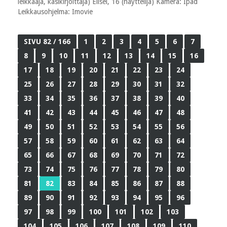
leikkaaja, käsikirjoittaja) Elisei, 16 (näyttelijä) Kamera: Ipad
Leikkausohjelma: Imovie
SIVU 82 / 166
1
2
3
4
5
6
7
8
9
10
11
12
13
14
15
16
17
18
19
20
21
22
23
24
25
26
27
28
29
30
31
32
33
34
35
36
37
38
39
40
41
42
43
44
45
46
47
48
49
50
51
52
53
54
55
56
57
58
59
60
61
62
63
64
65
66
67
68
69
70
71
72
73
74
75
76
77
78
79
80
81
82
83
84
85
86
87
88
89
90
91
92
93
94
95
96
97
98
99
100
101
102
103
104
105
106
107
108
109
110