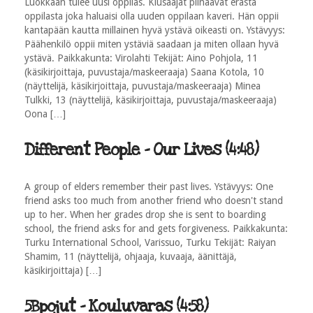
Luokkaan tulee uusi oppilas. Kiusaajat piinaavat erästä
oppilasta joka haluaisi olla uuden oppilaan kaveri. Hän oppii
kantapään kautta millainen hyvä ystävä oikeasti on. Ystävyys:
Päähenkilö oppii miten ystäviä saadaan ja miten ollaan hyvä
ystävä. Paikkakunta: Virolahti Tekijät: Aino Pohjola, 11
(käsikirjoittaja, puvustaja/maskeeraaja) Saana Kotola, 10
(näyttelijä, käsikirjoittaja, puvustaja/maskeeraaja) Minea
Tulkki, 13 (näyttelijä, käsikirjoittaja, puvustaja/maskeeraaja)
Oona […]
Different People - Our Lives (4:48)
A group of elders remember their past lives. Ystävyys: One
friend asks too much from another friend who doesn't stand
up to her. When her grades drop she is sent to boarding
school, the friend asks for and gets forgiveness. Paikkakunta:
Turku International School, Varissuo, Turku Tekijät: Raiyan
Shamim, 11 (näyttelijä, ohjaaja, kuvaaja, äänittäjä,
käsikirjoittaja) […]
5Bpojut - Kouluvaras (4:58)