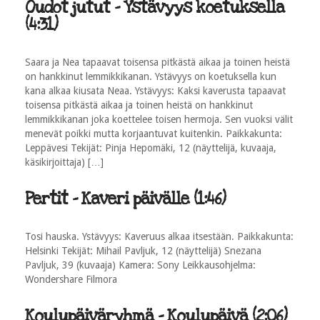
Oudot jutut - Ystävyys koetuksella
(4:31)
Saara ja Nea tapaavat toisensa pitkästä aikaa ja toinen heistä
on hankkinut lemmikkikanan. Ystävyys on koetuksella kun
kana alkaa kiusata Neaa. Ystävyys: Kaksi kaverusta tapaavat
toisensa pitkästä aikaa ja toinen heistä on hankkinut
lemmikkikanan joka koettelee toisen hermoja. Sen vuoksi välit
menevät poikki mutta korjaantuvat kuitenkin. Paikkakunta:
Leppävesi Tekijät: Pinja Hepomäki, 12 (näyttelijä, kuvaaja,
käsikirjoittaja) […]
Pertit - Kaveri päivälle (1:46)
Tosi hauska. Ystävyys: Kaveruus alkaa itsestään. Paikkakunta:
Helsinki Tekijät: Mihail Pavljuk, 12 (näyttelijä) Snezana
Pavljuk, 39 (kuvaaja) Kamera: Sony Leikkausohjelma:
Wondershare Filmora
Koulupäiväryhmä - Koulupäivä (2:06)