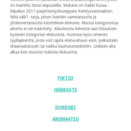
on mainittu tässä alapuolella. Mukana on Kaikki kuvaa -
kilpailun 2017 pääyhteistyökumppani Kehitysvammaliiton
Mitä välii? -sarja, johon haettiin vammaisuutta ja
yhdenvertaisuutta käsitteleviä elokuvia. Muissa kategorioissa
aihetta ei ole määritelty. Allaolevista linkeistä saat listauksen
kyseisen kategorian elokuvista. Huomaa myös oheinen
tyylilajikenttä, josta voit rajata elokuvahaun esim. pelkästään
draamaelokuviin tai vaikka kauhukomedioihin. Linkkien alta
alkaa lista sivuston kaikista elokuvista.
FIKTIO
HARRASTE
DOKKARI
ANIMAATIO