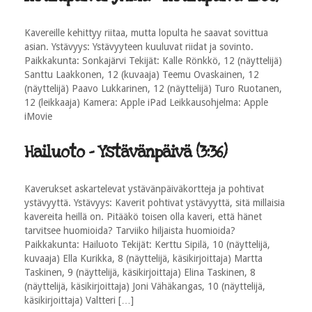
Kavereille kehittyy riitaa, mutta lopulta he saavat sovittua
asian. Ystävyys: Ystävyyteen kuuluvat riidat ja sovinto.
Paikkakunta: Sonkajärvi Tekijät: Kalle Rönkkö, 12 (näyttelijä)
Santtu Laakkonen, 12 (kuvaaja) Teemu Ovaskainen, 12
(näyttelijä) Paavo Lukkarinen, 12 (näyttelijä) Turo Ruotanen,
12 (leikkaaja) Kamera: Apple iPad Leikkausohjelma: Apple
iMovie
Hailuoto - Ystävänpäivä (3:36)
Kaverukset askartelevat ystävänpäiväkortteja ja pohtivat
ystävyyttä. Ystävyys: Kaverit pohtivat ystävyyttä, sitä millaisia
kavereita heillä on. Pitääkö toisen olla kaveri, että hänet
tarvitsee huomioida? Tarviiko hiljaista huomioida?
Paikkakunta: Hailuoto Tekijät: Kerttu Sipilä, 10 (näyttelijä,
kuvaaja) Ella Kurikka, 8 (näyttelijä, käsikirjoittaja) Martta
Taskinen, 9 (näyttelijä, käsikirjoittaja) Elina Taskinen, 8
(näyttelijä, käsikirjoittaja) Joni Vähäkangas, 10 (näyttelijä,
käsikirjoittaja) Valtteri […]