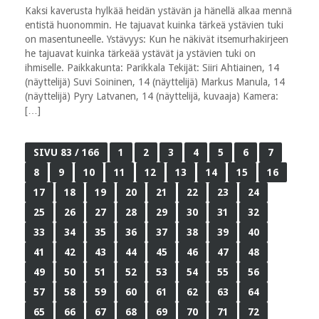
Kaksi kaverusta hylkää heidän ystävän ja hänellä alkaa mennä
entistä huonommin. He tajuavat kuinka tärkeä ystävien tuki
on masentuneelle. Ystävyys: Kun he näkivät itsemurhakirjeen
he tajuavat kuinka tärkeää ystävät ja ystävien tuki on
ihmiselle. Paikkakunta: Parikkala Tekijät: Siiri Ahtiainen, 14
(näyttelijä) Suvi Soininen, 14 (näyttelijä) Markus Manula, 14
(näyttelijä) Pyry Latvanen, 14 (näyttelijä, kuvaaja) Kamera:
[…]
SIVU 83 / 166
1
2
3
4
5
6
7
8
9
10
11
12
13
14
15
16
17
18
19
20
21
22
23
24
25
26
27
28
29
30
31
32
33
34
35
36
37
38
39
40
41
42
43
44
45
46
47
48
49
50
51
52
53
54
55
56
57
58
59
60
61
62
63
64
65
66
67
68
69
70
71
72