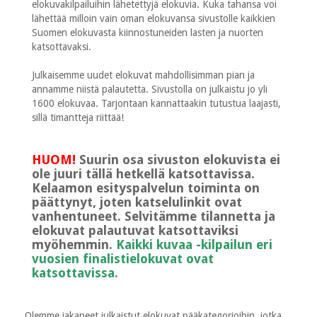
elokuvakilpailuihin lähetettyjä elokuvia. Kuka tahansa voi
lähettää milloin vain oman elokuvansa sivustolle kaikkien
Suomen elokuvasta kiinnostuneiden lasten ja nuorten
katsottavaksi.
Julkaisemme uudet elokuvat mahdollisimman pian ja
annamme niistä palautetta. Sivustolla on julkaistu jo yli
1600 elokuvaa. Tarjontaan kannattaakin tutustua laajasti,
sillä timantteja riittää!
HUOM!
Suurin osa sivuston elokuvista ei
ole juuri tällä hetkellä katsottavissa.
Kelaamon esityspalvelun toiminta on
päättynyt, joten katselulinkit ovat
vanhentuneet. Selvitämme tilannetta ja
elokuvat palautuvat katsottaviksi
myöhemmin.
Kaikki kuvaa -kilpailun eri
vuosien finalistielokuvat ovat
katsottavissa.
Olemme jakaneet julkaistut elokuvat pääkategorioihin, jotka