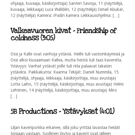
ohjaaja, kuvaaja, käsikirjoittaja) Santeri Savioja, 11 (näyttelijä,
kuvaaja, leikkaaja) Luca Walldén, 12 (näyttelijä) Ismail Abukar,
12 (näyttelijä) Kamera: iPadin kamera Leikkausohjelma: […]
Valkeavuoren kivat - Friendship of
coldness (3:05)
Ossi ja Kalle ovat vanhoja ystäviä. Heille tuli vastoinkäymisiä ja
Ossi alkoi kiusaamaan Kallea, mutta heistä tuli taas kavereita.
Ystävyys: Vanhat ystävät joille tuli riita palaavat takaisin
ystäviksi. Paikkakunta: Kaarina Tekijät: Daniel Nummila, 15
(näyttelijä, ohjaaja, leikkaaja, käsikirjoittaja, muu avustaja)
Lotta Laiho, 15 (näyttelijä, käsikirjoittaja, muu avustaja) Helmi
Lehtinen, 14 (näyttelijä, käsikirjoittaja, muu avustaja) Miro
[…]
5B Productions - Ystävykset (4:01)
Liljan kaveriporkka erkanee, sillä joku yrittää lavastaa heidät
toisiaan vastaan. Syyllinen löytyy ja kaverit ovat jälleen