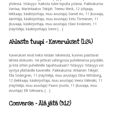
yhdessä. Ystävyys: Kaikista tulee lopulta ystäviä. Paikkakunta:
Vantaa, Martinlaakso Tekijät: Teemu Weck, 12 (ohjaaja,
leikkaaja, käsikirjoittaja, muu avustaja) Daniel An, 11 (kuvaaja,
äänittäjä, käsikirjoittaja, muu avustaja) Eetu Törmänen, 11
(kuvaaja, käsikirjoittaja, muu avustaja) Olavi Koskinen, 11
(näyttelijä, käsikirjoittaja) Senni […]
Ahlaste tuupi - Kaverukset (1:24)
Kaverukset eivät keksi mitään tekemistä, kunnes päättävät
lähteä elokuviin. He jättivät vahingossa puhelimensa pöydälle.
Ja kitä sitten puhelimille tapahtuukaan? Ystävyys: Ystävyys voi
syntyä yllättäville kavereille. Paikkakunta: Ahlainen Tekijät:
Ella Södergren, 11 (näyttelijä, muu avustaja) Elina Wittsberg,
12 (leikkaaja, käsikirjoittaja, muu avustaja) Veera Välimäki, 11
(näyttelijä, muu avustaja) Paavo Jouste, 11 (kuvaaja, muu
avustaja) Elli Selivaara, […]
Converse - Älä jätä (3:12)