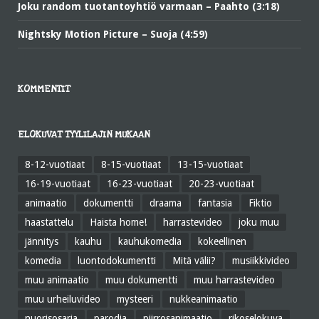
Joku random tuotantoyhtiö varmaan – Paahto (3:18)
Nightsky Motion Picture – Suoja (4:59)
KOMMENTIT
ELOKUVAT TYYLILAJIN MUKAAN
8-12-vuotiaat
8-15-vuotiaat
13-15-vuotiaat
16-19-vuotiaat
16-23-vuotiaat
20-23-vuotiaat
animaatio
dokumentti
draama
fantasia
Fiktio
haastattelu
Haista home!
harrastevideo
joku muu
jännitys
kauhu
kauhukomedia
kokeellinen
komedia
luontodokumentti
Mitä välii?
musiikkivideo
muu animaatio
muu dokumentti
muu harrastevideo
muu urheiluvideo
mysteeri
nukkeanimaatio
nuorisosarja
parodia
piirrosanimaatio
rikoselokuva