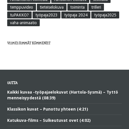
temppuvideo
tieteiselokuva
toiminta
trilleri
tuPAKKO?
työpaja2023
työpaja 2024
työpaja2025
vaha-animaatio
VIIMEISIMMÄT KOMMENTIT
UUTTA
Kaikki kuvaa -työpajaelokuvat (Hartola-Sysmä) – Tyttö
menneisyydestä (08:39)
Klassikon kuvat – Punottu yhteen (4:21)
Katukuva-films – Sulkeutuvat ovet (4:02)