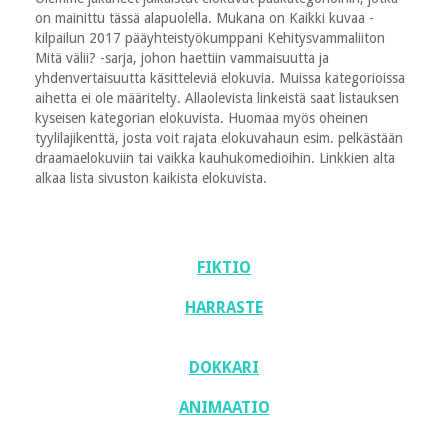
on mainittu tässä alapuolella. Mukana on Kaikki kuvaa -
kilpailun 2017 pääyhteistyökumppani Kehitysvammaliiton
Mitä välii? -sarja, johon haettiin vammaisuutta ja
yhdenvertaisuutta käsitteleviä elokuvia. Muissa kategorioissa
aihetta ei ole määritelty. Allaolevista linkeistä saat listauksen
kyseisen kategorian elokuvista. Huomaa myös oheinen
tyylilajikenttä, josta voit rajata elokuvahaun esim. pelkästään
draamaelokuviin tai vaikka kauhukomedioihin. Linkkien alta
alkaa lista sivuston kaikista elokuvista.
FIKTIO
HARRASTE
DOKKARI
ANIMAATIO