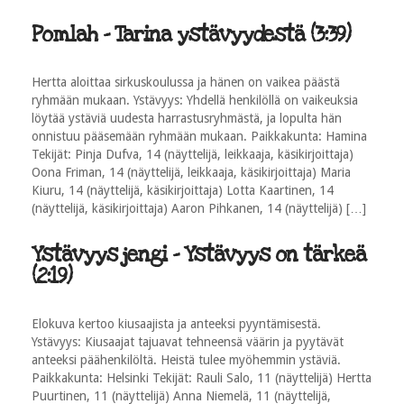
Pomlah - Tarina ystävyydestä (3:39)
Hertta aloittaa sirkuskoulussa ja hänen on vaikea päästä
ryhmään mukaan. Ystävyys: Yhdellä henkilöllä on vaikeuksia
löytää ystäviä uudesta harrastusryhmästä, ja lopulta hän
onnistuu pääsemään ryhmään mukaan. Paikkakunta: Hamina
Tekijät: Pinja Dufva, 14 (näyttelijä, leikkaaja, käsikirjoittaja)
Oona Friman, 14 (näyttelijä, leikkaaja, käsikirjoittaja) Maria
Kiuru, 14 (näyttelijä, käsikirjoittaja) Lotta Kaartinen, 14
(näyttelijä, käsikirjoittaja) Aaron Pihkanen, 14 (näyttelijä) […]
Ystävyys jengi - Ystävyys on tärkeä
(2:19)
Elokuva kertoo kiusaajista ja anteeksi pyyntämisestä.
Ystävyys: Kiusaajat tajuavat tehneensä väärin ja pyytävät
anteeksi päähenkilöltä. Heistä tulee myöhemmin ystäviä.
Paikkakunta: Helsinki Tekijät: Rauli Salo, 11 (näyttelijä) Hertta
Puurtinen, 11 (näyttelijä) Anna Niemelä, 11 (näyttelijä,