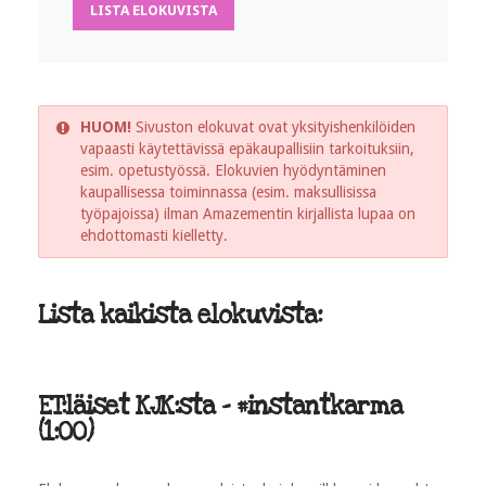
LISTA ELOKUVISTA
HUOM!
Sivuston elokuvat ovat yksityishenkilöiden
vapaasti käytettävissä epäkaupallisiin tarkoituksiin,
esim. opetustyössä. Elokuvien hyödyntäminen
kaupallisessa toiminnassa (esim. maksullisissa
työpajoissa) ilman Amazementin kirjallista lupaa on
ehdottomasti kielletty.
Lista kaikista elokuvista:
ET:läiset KJK:sta - #instantkarma
(1:00)