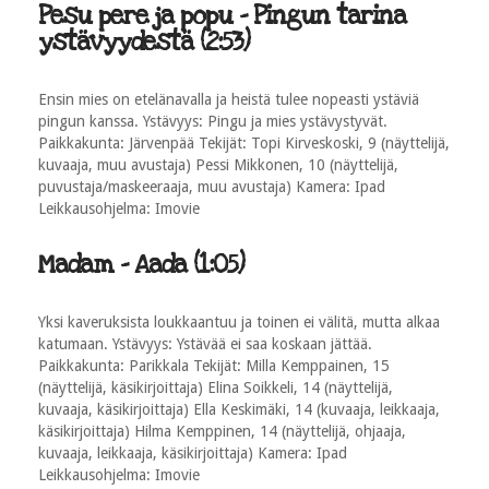
Pesu pere ja popu - Pingun tarina
ystävyydestä (2:53)
Ensin mies on etelänavalla ja heistä tulee nopeasti ystäviä
pingun kanssa. Ystävyys: Pingu ja mies ystävystyvät.
Paikkakunta: Järvenpää Tekijät: Topi Kirveskoski, 9 (näyttelijä,
kuvaaja, muu avustaja) Pessi Mikkonen, 10 (näyttelijä,
puvustaja/maskeeraaja, muu avustaja) Kamera: Ipad
Leikkausohjelma: Imovie
Madam - Aada (1:05)
Yksi kaveruksista loukkaantuu ja toinen ei välitä, mutta alkaa
katumaan. Ystävyys: Ystävää ei saa koskaan jättää.
Paikkakunta: Parikkala Tekijät: Milla Kemppainen, 15
(näyttelijä, käsikirjoittaja) Elina Soikkeli, 14 (näyttelijä,
kuvaaja, käsikirjoittaja) Ella Keskimäki, 14 (kuvaaja, leikkaaja,
käsikirjoittaja) Hilma Kemppinen, 14 (näyttelijä, ohjaaja,
kuvaaja, leikkaaja, käsikirjoittaja) Kamera: Ipad
Leikkausohjelma: Imovie