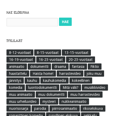
HAE ELOKUVAA
Haku:
TYYLILAJIT
8-12-vuotiaat
8-15-vuotiaat
13-15-vuotiaat
16-19-vuotiaat
16-23-vuotiaat
20-23-vuotiaat
animaatio
dokumentti
draama
fantasia
Fiktio
haastattelu
Haista home!
harrastevideo
joku muu
jännitys
kauhu
kauhukomedia
kokeellinen
komedia
luontodokumentti
Mitä välii?
musiikkivideo
muu animaatio
muu dokumentti
muu harrastevideo
muu urheiluvideo
mysteeri
nukkeanimaatio
nuorisosarja
parodia
piirrosanimaatio
rikoselokuva
romanttinen komedia
runollinen elokuva
seikkailu