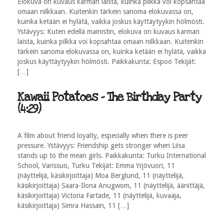
Elokuva on kuvaus karman laista, kuinka pilkka voi kopsahtaa
omaan nilkkaan. Kuitenkin tärkein sanoma elokuvassa on,
kuinka ketään ei hylätä, vaikka joskus käyttäytyykin hölmösti.
Ystävyys: Kuten edellä mainistin, elokuva on kuvaus karman
laista, kuinka pilkka voi kopsahtaa omaan nilkkaan. Kuitenkin
tärkein sanoma elokuvassa on, kuinka ketään ei hylätä, vaikka
joskus käyttäytyykin hölmösti. Paikkakunta: Espoo Tekijät:
[…]
Kawaii Potatoes - The Birthday Party
(4:29)
A film about friend loyalty, especially when there is peer
pressure. Ystävyys: Friendship gets stronger when Liisa
stands up to the mean girls. Paikkakunta: Turku International
School, Varissuo, Turku Tekijät: Emma Yrjövuori, 11
(näyttelijä, käsikirjoittaja) Moa Berglund, 11 (näyttelijä,
käsikirjoittaja) Saara-Ilona Anugwom, 11 (näyttelijä, äänittäjä,
käsikirjoittaja) Victoria Fartade, 11 (näyttelijä, kuvaaja,
käsikirjoittaja) Simra Hassain, 11 […]