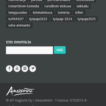
romanttinen komedia
runollinen elokuva
seikkailu
temppuvideo
tieteiselokuva
toiminta
trilleri
tuPAKKO?
työpaja2023
työpaja 2024
työpaja2025
vaha-animaatio
ETSI SIVUSTOLTA
Haku:
© AP Haglund Oy / Amazement · Y-tunnus: 0702973-8 ·