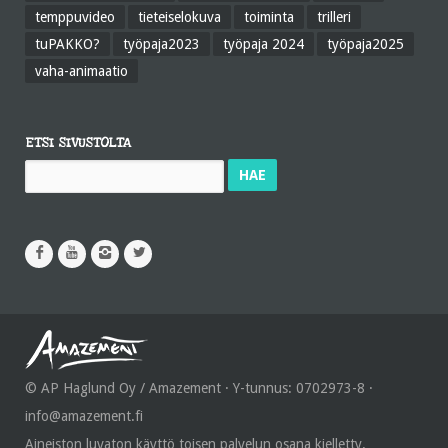
temppuvideo
tieteiselokuva
toiminta
trilleri
tuPAKKO?
työpaja2023
työpaja 2024
työpaja2025
vaha-animaatio
ETSI SIVUSTOLTA
Haku:
© AP Haglund Oy / Amazement · Y-tunnus: 0702973-8 ·
info@amazement.fi
Aineiston luvaton käyttö toisen palvelun osana kielletty.