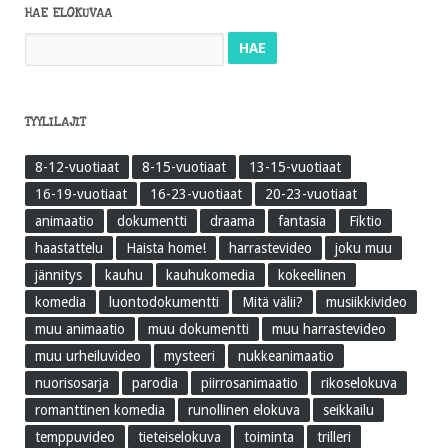
HAE ELOKUVAA
Haku:
TYYLILAJIT
8-12-vuotiaat
8-15-vuotiaat
13-15-vuotiaat
16-19-vuotiaat
16-23-vuotiaat
20-23-vuotiaat
animaatio
dokumentti
draama
fantasia
Fiktio
haastattelu
Haista home!
harrastevideo
joku muu
jännitys
kauhu
kauhukomedia
kokeellinen
komedia
luontodokumentti
Mitä välii?
musiikkivideo
muu animaatio
muu dokumentti
muu harrastevideo
muu urheiluvideo
mysteeri
nukkeanimaatio
nuorisosarja
parodia
piirrosanimaatio
rikoselokuva
romanttinen komedia
runollinen elokuva
seikkailu
temppuvideo
tieteiselokuva
toiminta
trilleri