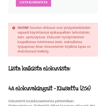
LISTA ELOKUVISTA
HUOM!
Sivuston elokuvat ovat yksityishenkilöiden
vapaasti käytettävissä epäkaupallisiin tarkoituksiin,
esim. opetustyössä. Elokuvien hyödyntäminen
kaupallisessa toiminnassa (esim. maksullisissa
työpajoissa) ilman Amazementin kirjallista lupaa on
ehdottomasti kielletty.
Lista kaikista elokuvista:
4A elokuvakingnit - Kiusattu (2:56)
Dokumentti koulukiusaamisesta pahimmillaan.
Yhdenvertaisuus: Päähenkilö Mikeä kiusataan jatkuvasti,eikö