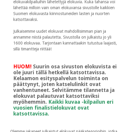
elokuvakilpailuihin lähetettyjä elokuvia. Kuka tahansa voi
lähettää milloin vain oman elokuvansa sivustolle kaikkien
Suomen elokuvasta kiinnostuneiden lasten ja nuorten
katsottavaksi.
Julkaisemme uudet elokuvat mahdollisimman pian ja
annamme niistä palautetta. Sivustolla on julkaistu jo yli
1600 elokuvaa. Tarjontaan kannattaakin tutustua laajasti,
sillä timantteja riittää!
HUOM!
Suurin osa sivuston elokuvista ei
ole juuri tällä hetkellä katsottavissa.
Kelaamon esityspalvelun toiminta on
päättynyt, joten katselulinkit ovat
vanhentuneet. Selvitämme tilannetta ja
elokuvat palautuvat katsottaviksi
myöhemmin.
Kaikki kuvaa -kilpailun eri
vuosien finalistielokuvat ovat
katsottavissa.
Olemme jakaneet julkaistut elokuvat pääkategorioihin, jotka