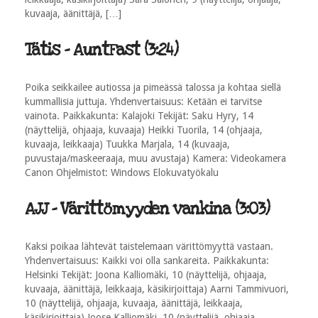
kuvaaja, äänittäjä, […]
Tätis - AuntFast (3:24)
Poika seikkailee autiossa ja pimeässä talossa ja kohtaa siellä
kummallisia juttuja. Yhdenvertaisuus: Ketään ei tarvitse
vainota. Paikkakunta: Kalajoki Tekijät: Saku Hyry, 14
(näyttelijä, ohjaaja, kuvaaja) Heikki Tuorila, 14 (ohjaaja,
kuvaaja, leikkaaja) Tuukka Marjala, 14 (kuvaaja,
puvustaja/maskeeraaja, muu avustaja) Kamera: Videokamera
Canon Ohjelmistot: Windows Elokuvatyökalu
AJJ - Värittömyyden vankina (3:03)
Kaksi poikaa lähtevät taistelemaan värittömyyttä vastaan.
Yhdenvertaisuus: Kaikki voi olla sankareita. Paikkakunta:
Helsinki Tekijät: Joona Kalliomäki, 10 (näyttelijä, ohjaaja,
kuvaaja, äänittäjä, leikkaaja, käsikirjoittaja) Aarni Tammivuori,
10 (näyttelijä, ohjaaja, kuvaaja, äänittäjä, leikkaaja,
käsikirjoittaja) Joose Kalliomäki, 10 (näyttelijä, ohjaaja,