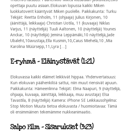
opettaja puutu asiaan.Elokuvan lopussa kaikki Miken
luokkatoverit kääntyvät Miken puolelle. Paikkakunta: Turku
Tekijät: Reetta Enholm, 11 (ohjaaja) Julius Kirjonen, 10
(äänittäjä, leikkaaja) Christian Uotila, 11 (kuvaaja) Niklas
Varjus, 11 (näyttelijä) Tuuli Aaltonen, 10 (näyttelijä) Younes
Anckar, 10 (näyttelijä) Jemina Leppämäki,10 näyttelijä,Jade
Ubaleht,10avustaja,Ella Kusmin,10,Caius Miehelä,10 ,Mia
Karolina Müürsepp,11,Lyra […]
E-ryhmä - Eläinystävät (1:21)
Elokuvassa kaikki eläimet leikkivät hippaa. Yhdenvertaisuus:
Kun elokuvan päähenkilöä sattui, niin muut riensivät apuun.
Paikkakunta: Hämeenlinna Tekijät: Elma Naapuri, 9 (näyttelijä,
ohjaaja, kuvaaja, äänittäjä, leikkaaja, muu avustaja) Elsa
Tavastila, 8 (näyttelijä) Kamera: iPhone SE Leikkausohjelma:
Stop Motion Muuta tietoa elokuvasta / huomioitavaa: Tämä
oli ensimmäinen tekemämme nukkeanimaatio.
Salpo Film - Sisarukset (3:23)