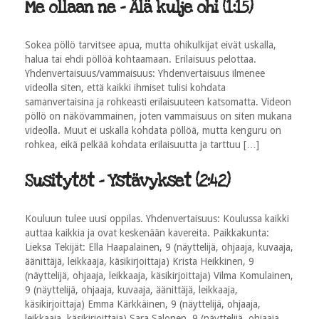
Me ollaan ne - Älä kulje ohi (1:15)
Sokea pöllö tarvitsee apua, mutta ohikulkijat eivät uskalla,
halua tai ehdi pöllöä kohtaamaan. Erilaisuus pelottaa.
Yhdenvertaisuus/vammaisuus: Yhdenvertaisuus ilmenee
videolla siten, että kaikki ihmiset tulisi kohdata
samanvertaisina ja rohkeasti erilaisuuteen katsomatta. Videon
pöllö on näkövammainen, joten vammaisuus on siten mukana
videolla. Muut ei uskalla kohdata pöllöä, mutta kenguru on
rohkea, eikä pelkää kohdata erilaisuutta ja tarttuu […]
Susitytöt - Ystävykset (2:42)
Kouluun tulee uusi oppilas. Yhdenvertaisuus: Koulussa kaikki
auttaa kaikkia ja ovat keskenään kavereita. Paikkakunta:
Lieksa Tekijät: Ella Haapalainen, 9 (näyttelijä, ohjaaja, kuvaaja,
äänittäjä, leikkaaja, käsikirjoittaja) Krista Heikkinen, 9
(näyttelijä, ohjaaja, leikkaaja, käsikirjoittaja) Vilma Komulainen,
9 (näyttelijä, ohjaaja, kuvaaja, äänittäjä, leikkaaja,
käsikirjoittaja) Emma Kärkkäinen, 9 (näyttelijä, ohjaaja,
leikkaaja, käsikirjoittaja) Sara Salonen, 9 (näyttelijä, ohjaaja,