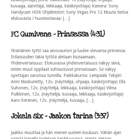
kuvaaja, äänittäjä, leikkaaja, käsikirjoittaja) Kamera: Sony
Handycam HDR Ohjelmistot: Sony Vegas Pro 12 Muuta tietoa
elokuvasta / huomioitavaa: […]
FC Gumivene - Prinsessa (4:31)
Yksinäinen tyttö saa aivovaurion ja luulee olevansa prinsessa.
Erilaisuuden takia tyttöä aletaan kiusaamaan.
Yhdenvertaisuus: Elokuvassa yhdenvertaisuus näkyy siinä,
miten muut oppilaat suhtautuvat prinsessaan. Se näkyy
opettajan sanoissa tunnilla. Paikkakunta: Lempäälä Tekijät:
Anni Maskuniitty, 12v. (näyttelijä, ohjaaja, käsikirjoittaja) Ella
Suhonen, 12v. (näyttelijä, leikkaaja, käsikirjoittaja) Vilma
Pulkkinen, 12v. (näyttelijä, kuvaaja, leikkaaja, käsikirjoittaja)
Aaro Keränen, 12v. (näyttelijä, kuvaaja, […]
Jokela six - Jaakon tarina (3:37)
Jaakko muuttaa ja hän menee uuteen kouluun. Vähän ajan
päästä hänellä todetaan keuhkosyöpä. Häntä aletaan