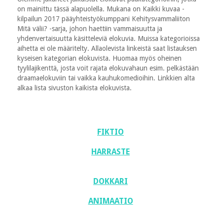
on mainittu tässä alapuolella. Mukana on Kaikki kuvaa -
kilpailun 2017 pääyhteistyökumppani Kehitysvammaliiton
Mitä välii? -sarja, johon haettiin vammaisuutta ja
yhdenvertaisuutta käsitteleviä elokuvia. Muissa kategorioissa
aihetta ei ole määritelty. Allaolevista linkeistä saat listauksen
kyseisen kategorian elokuvista. Huomaa myös oheinen
tyylilajikenttä, josta voit rajata elokuvahaun esim. pelkästään
draamaelokuviin tai vaikka kauhukomedioihin. Linkkien alta
alkaa lista sivuston kaikista elokuvista.
FIKTIO
HARRASTE
DOKKARI
ANIMAATIO