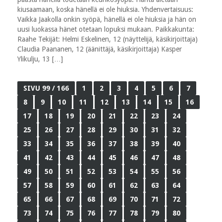
kiusaamaan, koska hänellä ei ole hiuksia. Yhdenvertaisuus:
Vaikka Jaakolla onkin syöpä, hänellä ei ole hiuksia ja hän on
uusi luokassa hänet otetaan lopuksi mukaan. Paikkakunta:
Raahe Tekijät: Helmi Eskelinen, 12 (näyttelijä, käsikirjoittaja)
Claudia Paananen, 12 (äänittäjä, käsikirjoittaja) Kasper
Ylikulju, 13 […]
SIVU 99 / 166
1
2
3
4
5
6
7
8
9
10
11
12
13
14
15
16
17
18
19
20
21
22
23
24
25
26
27
28
29
30
31
32
33
34
35
36
37
38
39
40
41
42
43
44
45
46
47
48
49
50
51
52
53
54
55
56
57
58
59
60
61
62
63
64
65
66
67
68
69
70
71
72
73
74
75
76
77
78
79
80