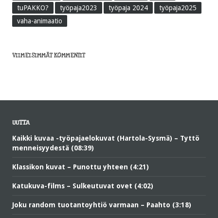
tuPAKKO?
työpaja2023
työpaja 2024
työpaja2025
vaha-animaatio
VIIMEISIMMÄT KOMMENTIT
UUTTA
Kaikki kuvaa -työpajaelokuvat (Hartola-Sysmä) – Tyttö
menneisyydestä (08:39)
Klassikon kuvat – Punottu yhteen (4:21)
Katukuva-films – Sulkeutuvat ovet (4:02)
Joku random tuotantoyhtiö varmaan – Paahto (3:18)