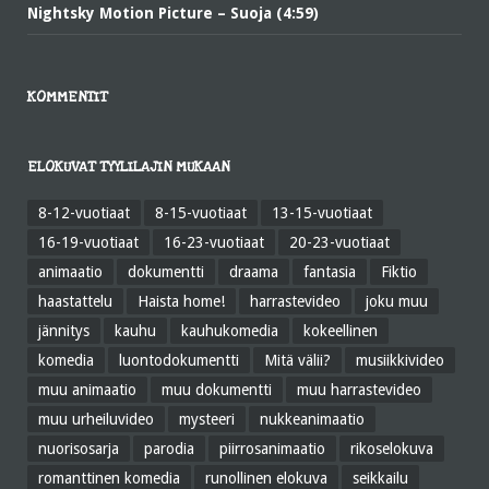
Nightsky Motion Picture – Suoja (4:59)
KOMMENTIT
ELOKUVAT TYYLILAJIN MUKAAN
8-12-vuotiaat
8-15-vuotiaat
13-15-vuotiaat
16-19-vuotiaat
16-23-vuotiaat
20-23-vuotiaat
animaatio
dokumentti
draama
fantasia
Fiktio
haastattelu
Haista home!
harrastevideo
joku muu
jännitys
kauhu
kauhukomedia
kokeellinen
komedia
luontodokumentti
Mitä välii?
musiikkivideo
muu animaatio
muu dokumentti
muu harrastevideo
muu urheiluvideo
mysteeri
nukkeanimaatio
nuorisosarja
parodia
piirrosanimaatio
rikoselokuva
romanttinen komedia
runollinen elokuva
seikkailu