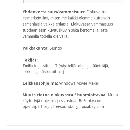
Yhdenvertaisuus/vammaisuus:
Elokuva tuo
esimerkein ilmi, miten me kaikki olemme kuitenkin
samanlaisia vaikka erilaisia. Elokuvassa vammaisuus
tuodaan esiin kuvituskuvin sekä kertomalla, ettei
vammalla todella ole väliä!
Paikkakunta:
Siuntio
Tekijät:
Emilia Kajasviita, 17 (näyttelijä, ohjaaja, äänittäjä,
leikkaaja, käsikirjoittaja)
Leikkausohjelma:
Windows Movie Maker
Muuta tietoa elokuvasta / huomioitavaa:
Muita
käytettyjä ohjelmia ja sivustoja: BeFunky.com ,
openclipart.org , freesound.org , pixabay.com