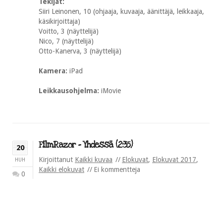
Tekijät:
Siiri Leinonen, 10 (ohjaaja, kuvaaja, äänittäjä, leikkaaja,
käsikirjoittaja)
Voitto, 3 (näyttelijä)
Nico, 7 (näyttelijä)
Otto-Kanerva, 3 (näyttelijä)
Kamera:
iPad
Leikkausohjelma:
iMovie
FilmRazor – Yhdessä (2:35)
20
Kirjoittanut
Kaikki kuvaa
Elokuvat
,
Elokuvat 2017
,
HUH
Kaikki elokuvat
Ei kommentteja
0