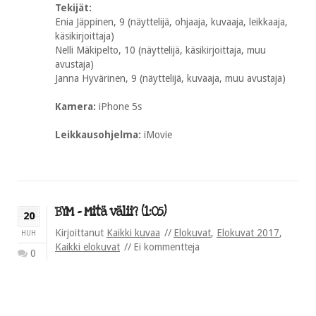
Tekijät:
Enia Jäppinen, 9 (näyttelijä, ohjaaja, kuvaaja, leikkaaja,
käsikirjoittaja)
Nelli Mäkipelto, 10 (näyttelijä, käsikirjoittaja, muu
avustaja)
Janna Hyvärinen, 9 (näyttelijä, kuvaaja, muu avustaja)
Kamera:
iPhone 5s
Leikkausohjelma:
iMovie
BYM – Mitä välii? (1:05)
20
Kirjoittanut
Kaikki kuvaa
Elokuvat
,
Elokuvat 2017
,
HUH
Kaikki elokuvat
Ei kommentteja
0