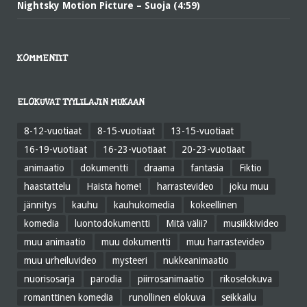
Nightsky Motion Picture – Suoja (4:59)
KOMMENTIT
ELOKUVAT TYYLILAJIN MUKAAN
8-12-vuotiaat
8-15-vuotiaat
13-15-vuotiaat
16-19-vuotiaat
16-23-vuotiaat
20-23-vuotiaat
animaatio
dokumentti
draama
fantasia
Fiktio
haastattelu
Haista home!
harrastevideo
joku muu
jännitys
kauhu
kauhukomedia
kokeellinen
komedia
luontodokumentti
Mitä välii?
musiikkivideo
muu animaatio
muu dokumentti
muu harrastevideo
muu urheiluvideo
mysteeri
nukkeanimaatio
nuorisosarja
parodia
piirrosanimaatio
rikoselokuva
romanttinen komedia
runollinen elokuva
seikkailu