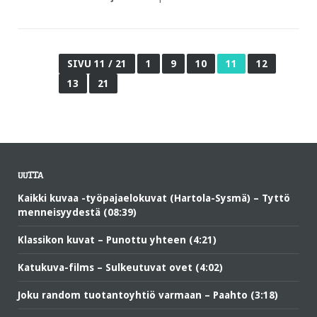
SIVU 11 / 21
1
9
10
11
12
13
21
UUTTA
Kaikki kuvaa -työpajaelokuvat (Hartola-Sysmä) – Tyttö
menneisyydestä (08:39)
Klassikon kuvat – Punottu yhteen (4:21)
Katukuva-films – Sulkeutuvat ovet (4:02)
Joku random tuotantoyhtiö varmaan – Paahto (3:18)