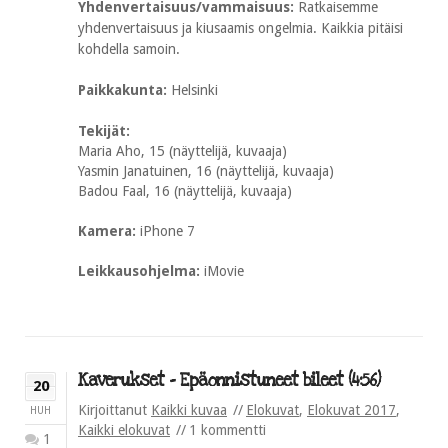
Yhdenvertaisuus/vammaisuus:
Ratkaisemme
yhdenvertaisuus ja kiusaamis ongelmia. Kaikkia pitäisi
kohdella samoin.
Paikkakunta:
Helsinki
Tekijät:
Maria Aho, 15 (näyttelijä, kuvaaja)
Yasmin Janatuinen, 16 (näyttelijä, kuvaaja)
Badou Faal, 16 (näyttelijä, kuvaaja)
Kamera:
iPhone 7
Leikkausohjelma:
iMovie
Kaverukset – Epäonnistuneet bileet (4:56)
20
Kirjoittanut
Kaikki kuvaa
Elokuvat
,
Elokuvat 2017
,
HUH
Kaikki elokuvat
1 kommentti
1