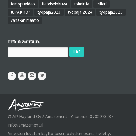
temppuvideo
tieteiselokuva
toiminta
trilleri
tuPAKKO?
työpaja2023
työpaja 2024
työpaja2025
vaha-animaatio
ETSI SIVUSTOLTA
Haku:
© AP Haglund Oy / Amazement · Y-tunnus: 0702973-8 ·
info@amazement.fi
Aineiston luvaton käyttö toisen palvelun osana kielletty.