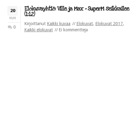
Elokuvayhtiö: Ville ja Max – SuperM seikkailee
20
(1:12)
HUH
Kirjoittanut
Kaikki kuvaa
Elokuvat
,
Elokuvat 2017
,
0
Kaikki elokuvat
Ei kommentteja