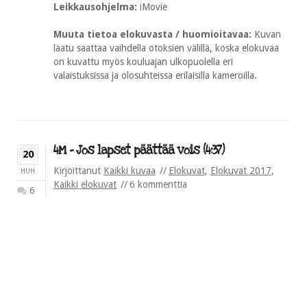
Leikkausohjelma:
iMovie
Muuta tietoa elokuvasta / huomioitavaa:
Kuvan
laatu saattaa vaihdella otoksien välillä, koska elokuvaa
on kuvattu myös kouluajan ulkopuolella eri
valaistuksissa ja olosuhteissa erilaisilla kameroilla.
4M – Jos lapset päättää vois (4:37)
20
Kirjoittanut
Kaikki kuvaa
Elokuvat
,
Elokuvat 2017
,
HUH
Kaikki elokuvat
6 kommenttia
6