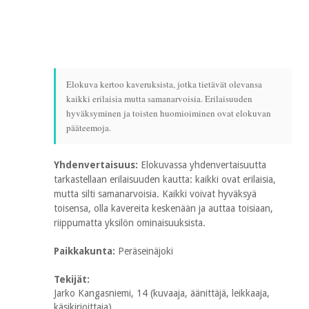
Elokuva kertoo kaveruksista, jotka tietävät olevansa
kaikki erilaisia mutta samanarvoisia. Erilaisuuden
hyväksyminen ja toisten huomioiminen ovat elokuvan
pääteemoja.
Yhdenvertaisuus:
Elokuvassa yhdenvertaisuutta
tarkastellaan erilaisuuden kautta: kaikki ovat erilaisia,
mutta silti samanarvoisia. Kaikki voivat hyväksyä
toisensa, olla kavereita keskenään ja auttaa toisiaan,
riippumatta yksilön ominaisuuksista.
Paikkakunta:
Peräseinäjoki
Tekijät:
Jarko Kangasniemi, 14 (kuvaaja, äänittäjä, leikkaaja,
käsikirjoittaja)