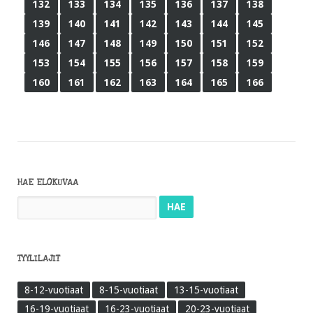
132
133
134
135
136
137
138
139
140
141
142
143
144
145
146
147
148
149
150
151
152
153
154
155
156
157
158
159
160
161
162
163
164
165
166
HAE ELOKUVAA
Haku:
TYYLILAJIT
8-12-vuotiaat
8-15-vuotiaat
13-15-vuotiaat
16-19-vuotiaat
16-23-vuotiaat
20-23-vuotiaat