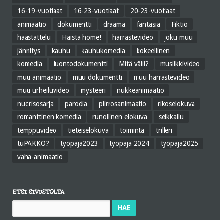
16-19-vuotiaat
16-23-vuotiaat
20-23-vuotiaat
animaatio
dokumentti
draama
fantasia
Fiktio
haastattelu
Haista home!
harrastevideo
joku muu
jännitys
kauhu
kauhukomedia
kokeellinen
komedia
luontodokumentti
Mitä välii?
musiikkivideo
muu animaatio
muu dokumentti
muu harrastevideo
muu urheiluvideo
mysteeri
nukkeanimaatio
nuorisosarja
parodia
piirrosanimaatio
rikoselokuva
romanttinen komedia
runollinen elokuva
seikkailu
temppuvideo
tieteiselokuva
toiminta
trilleri
tuPAKKO?
työpaja2023
työpaja 2024
työpaja2025
vaha-animaatio
ETSI SIVUSTOLTA
Haku: