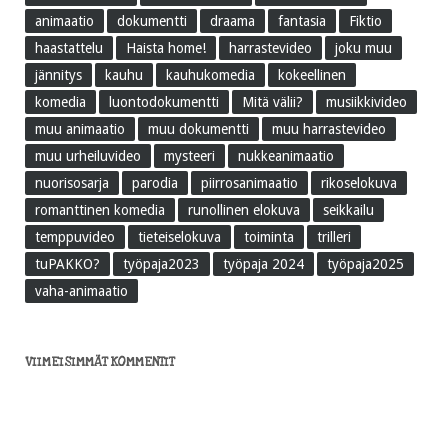
animaatio
dokumentti
draama
fantasia
Fiktio
haastattelu
Haista home!
harrastevideo
joku muu
jännitys
kauhu
kauhukomedia
kokeellinen
komedia
luontodokumentti
Mitä välii?
musiikkivideo
muu animaatio
muu dokumentti
muu harrastevideo
muu urheiluvideo
mysteeri
nukkeanimaatio
nuorisosarja
parodia
piirrosanimaatio
rikoselokuva
romanttinen komedia
runollinen elokuva
seikkailu
temppuvideo
tieteiselokuva
toiminta
trilleri
tuPAKKO?
työpaja2023
työpaja 2024
työpaja2025
vaha-animaatio
VIIMEISIMMÄT KOMMENTIT