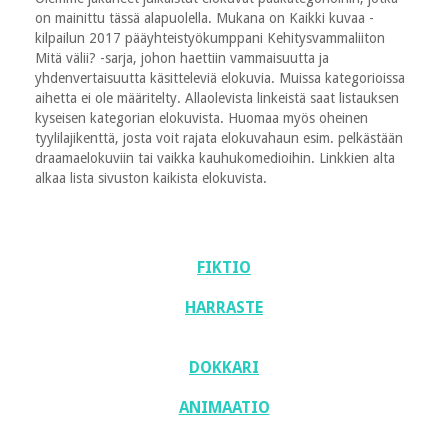
on mainittu tässä alapuolella. Mukana on Kaikki kuvaa -
kilpailun 2017 pääyhteistyökumppani Kehitysvammaliiton
Mitä välii? -sarja, johon haettiin vammaisuutta ja
yhdenvertaisuutta käsitteleviä elokuvia. Muissa kategorioissa
aihetta ei ole määritelty. Allaolevista linkeistä saat listauksen
kyseisen kategorian elokuvista. Huomaa myös oheinen
tyylilajikenttä, josta voit rajata elokuvahaun esim. pelkästään
draamaelokuviin tai vaikka kauhukomedioihin. Linkkien alta
alkaa lista sivuston kaikista elokuvista.
FIKTIO
HARRASTE
DOKKARI
ANIMAATIO