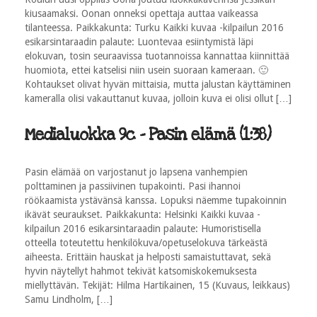
kiusaamaksi. Oonan onneksi opettaja auttaa vaikeassa
tilanteessa. Paikkakunta: Turku Kaikki kuvaa -kilpailun 2016
esikarsintaraadin palaute: Luontevaa esiintymistä läpi
elokuvan, tosin seuraavissa tuotannoissa kannattaa kiinnittää
huomiota, ettei katselisi niin usein suoraan kameraan. 🙂
Kohtaukset olivat hyvän mittaisia, mutta jalustan käyttäminen
kameralla olisi vakauttanut kuvaa, jolloin kuva ei olisi ollut […]
Medialuokka 9c - Pasin elämä (1:38)
Pasin elämää on varjostanut jo lapsena vanhempien
polttaminen ja passiivinen tupakointi. Pasi ihannoi
röökaamista ystävänsä kanssa. Lopuksi näemme tupakoinnin
ikävät seuraukset. Paikkakunta: Helsinki Kaikki kuvaa -
kilpailun 2016 esikarsintaraadin palaute: Humoristisella
otteella toteutettu henkilökuva/opetuselokuva tärkeästä
aiheesta. Erittäin hauskat ja helposti samaistuttavat, sekä
hyvin näytellyt hahmot tekivät katsomiskokemuksesta
miellyttävän. Tekijät: Hilma Hartikainen, 15 (Kuvaus, leikkaus)
Samu Lindholm, […]