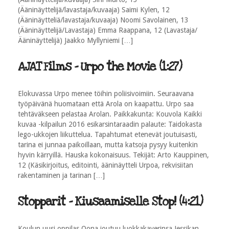
(Ääninäyttelijä/lavastaja/kuvaaja) Saimi Kylen, 12
(Ääninäytteliä/lavastaja/kuvaaja) Noomi Savolainen, 13
(Ääninäyttelijä/Lavastaja) Emma Raappana, 12 (Lavastaja/
Ääninäyttelijä) Jaakko Myllyniemi […]
AJAT Films - Urpo the Movie (1:27)
Elokuvassa Urpo menee töihin poliisivoimiin. Seuraavana
työpäivänä huomataan että Arola on kaapattu. Urpo saa
tehtäväkseen pelastaa Arolan. Paikkakunta: Kouvola Kaikki
kuvaa -kilpailun 2016 esikarsintaraadin palaute: Taidokasta
lego-ukkojen liikuttelua. Tapahtumat etenevät joutuisasti,
tarina ei junnaa paikoillaan, mutta katsoja pysyy kuitenkin
hyvin kärryillä. Hauska kokonaisuus. Tekijät: Arto Kauppinen,
12 (Käsikirjoitus, editointi, ääninäytteli Urpoa, rekvisiitan
rakentaminen ja tarinan […]
Stopparit - Kiusaamiselle Stop! (4:21)
Koulun uusi oppilas Oona joutuu luokkakaverinsa Jessikan