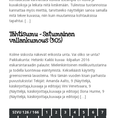
kuvakokoja ja leikata niitä keskenään. Tulevissa tuotannoissa
kannattaa myös miettiä, tarvitseeko näyttelijän sanoa samalla
mitä tekee kuvassa, niin kuin muutamissa kohtauksissa
tapahtui. […]
Tähtisumu - Satumainen
vallankumous (3:05)
Kolme siskosta näkevät erikoista unta. Vai oliko se unta?
Paikkakunta: Helsinki Kaikki kuvaa -kilpailun 2016
esikarsintaraadin palaute: Mielenkiintoinen mielikuvitustarina
ja todella luontevaa esiintymistä. Kekseliäästi käytetty
greenscreeniä lavasteina. Yksi tämän vuoden kisan parhaista
puvustuksista! Tekijät: Amanda Aalto, 9 (Näyttelijä,
käsikirjoittaja,kuvaaja ja editoija) Vini Venetvaara, 9
(Näyttelijä, käsikirjoittaja,kuvaaja ja editoija) Ilona Hurme, 9
(Näyttelijä, käsikirjoittaja,kuvaaja ja editoija) […]
SIVU 126 / 166
1
2
3
4
5
6
7