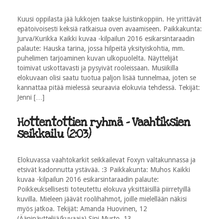
Kuusi oppilasta jää lukkojen taakse luistinkoppiin. He yrittävät
epätoivoisesti keksiä ratkaisua oven avaamiseen. Paikkakunta:
Jurva/Kurikka Kaikki kuvaa -kilpailun 2016 esikarsintaraadin
palaute: Hauska tarina, jossa hilpeitä yksityiskohtia, mm.
puhelimen tarjoaminen kuvan ulkopuolelta. Näyttelijät
toimivat uskottavasti ja pysyivät rooleissaan. Musiikilla
elokuvaan olisi saatu tuotua paljon lisää tunnelmaa, joten se
kannattaa pitää mielessä seuraavia elokuvia tehdessä. Tekijät:
Jenni […]
Hottentottien ryhmä - Vaahtiksien
seikkailu (2:03)
Elokuvassa vaahtokarkit seikkailevat Foxyn valtakunnassa ja
etsivät kadonnutta ystävää. :3 Paikkakunta: Muhos Kaikki
kuvaa -kilpailun 2016 esikarsintaraadin palaute:
Poikkeuksellisesti toteutettu elokuva yksittäisillä piirretyillä
kuvilla. Mieleen jäävät roolihahmot, joille mielellään näkisi
myös jatkoa. Tekijät: Amanda Huovinen, 12
(Ääninäyttelijä/kuvaaja) Sini Murto, 13