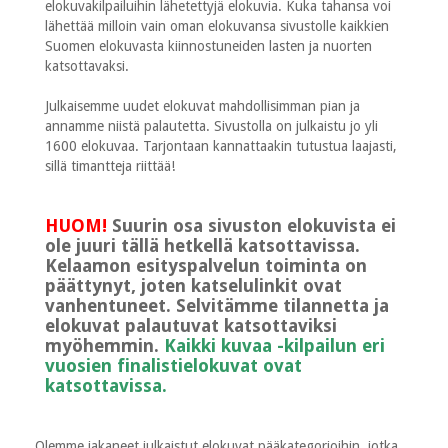
elokuvakilpailuihin lähetettyjä elokuvia. Kuka tahansa voi
lähettää milloin vain oman elokuvansa sivustolle kaikkien
Suomen elokuvasta kiinnostuneiden lasten ja nuorten
katsottavaksi.
Julkaisemme uudet elokuvat mahdollisimman pian ja
annamme niistä palautetta. Sivustolla on julkaistu jo yli
1600 elokuvaa. Tarjontaan kannattaakin tutustua laajasti,
sillä timantteja riittää!
HUOM!
Suurin osa sivuston elokuvista ei
ole juuri tällä hetkellä katsottavissa.
Kelaamon esityspalvelun toiminta on
päättynyt, joten katselulinkit ovat
vanhentuneet. Selvitämme tilannetta ja
elokuvat palautuvat katsottaviksi
myöhemmin.
Kaikki kuvaa -kilpailun eri
vuosien finalistielokuvat ovat
katsottavissa.
Olemme jakaneet julkaistut elokuvat pääkategorioihin, jotka