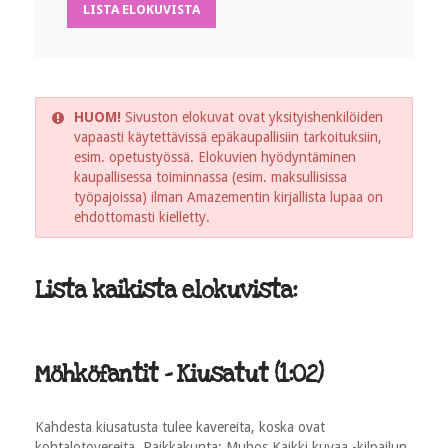
LISTA ELOKUVISTA
HUOM!
Sivuston elokuvat ovat yksityishenkilöiden
vapaasti käytettävissä epäkaupallisiin tarkoituksiin,
esim. opetustyössä. Elokuvien hyödyntäminen
kaupallisessa toiminnassa (esim. maksullisissa
työpajoissa) ilman Amazementin kirjallista lupaa on
ehdottomasti kielletty.
Lista kaikista elokuvista:
Möhköfantit - Kiusatut (1:02)
Kahdesta kiusatusta tulee kavereita, koska ovat
kohtalotovereita. Paikkakunta: Muhos Kaikki kuvaa -kilpailun