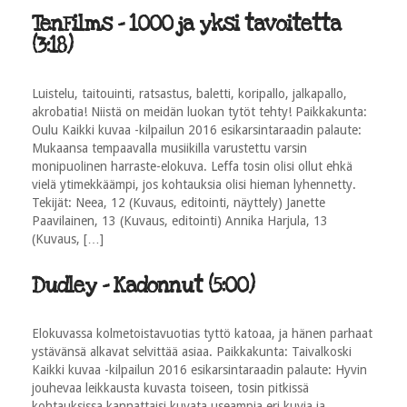
TenFilms - 1000 ja yksi tavoitetta
(3:18)
Luistelu, taitouinti, ratsastus, baletti, koripallo, jalkapallo,
akrobatia! Niistä on meidän luokan tytöt tehty! Paikkakunta:
Oulu Kaikki kuvaa -kilpailun 2016 esikarsintaraadin palaute:
Mukaansa tempaavalla musiikilla varustettu varsin
monipuolinen harraste-elokuva. Leffa tosin olisi ollut ehkä
vielä ytimekkäämpi, jos kohtauksia olisi hieman lyhennetty.
Tekijät: Neea, 12 (Kuvaus, editointi, näyttely) Janette
Paavilainen, 13 (Kuvaus, editointi) Annika Harjula, 13
(Kuvaus, […]
Dudley - Kadonnut (5:00)
Elokuvassa kolmetoistavuotias tyttö katoaa, ja hänen parhaat
ystävänsä alkavat selvittää asiaa. Paikkakunta: Taivalkoski
Kaikki kuvaa -kilpailun 2016 esikarsintaraadin palaute: Hyvin
jouhevaa leikkausta kuvasta toiseen, tosin pitkissä
kohtauksissa kannattaisi kuvata useampia eri kuvia ja