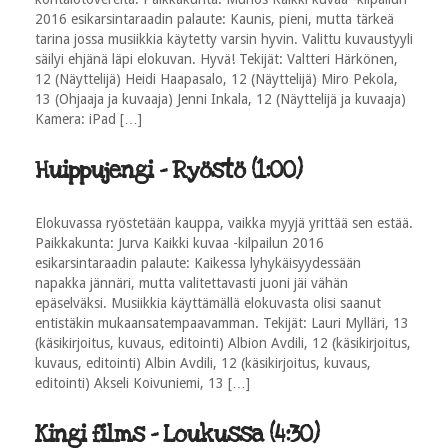
2016 esikarsintaraadin palaute: Kaunis, pieni, mutta tärkeä
tarina jossa musiikkia käytetty varsin hyvin. Valittu kuvaustyyli
säilyi ehjänä läpi elokuvan. Hyvä! Tekijät: Valtteri Härkönen,
12 (Näyttelijä) Heidi Haapasalo, 12 (Näyttelijä) Miro Pekola,
13 (Ohjaaja ja kuvaaja) Jenni Inkala, 12 (Näyttelijä ja kuvaaja)
Kamera: iPad […]
Huippujengi - Ryöstö (1:00)
Elokuvassa ryöstetään kauppa, vaikka myyjä yrittää sen estää.
Paikkakunta: Jurva Kaikki kuvaa -kilpailun 2016
esikarsintaraadin palaute: Kaikessa lyhykäisyydessään
napakka jännäri, mutta valitettavasti juoni jäi vähän
epäselväksi. Musiikkia käyttämällä elokuvasta olisi saanut
entistäkin mukaansatempaavamman. Tekijät: Lauri Mylläri, 13
(käsikirjoitus, kuvaus, editointi) Albion Avdili, 12 (käsikirjoitus,
kuvaus, editointi) Albin Avdili, 12 (käsikirjoitus, kuvaus,
editointi) Akseli Koivuniemi, 13 […]
Kingi films - Loukussa (4:30)