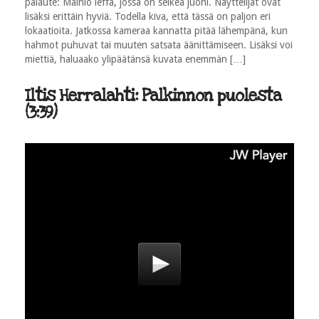
palaute: Mainio leffa, jossa on selkeä juoni. Näyttelijät ovat
lisäksi erittäin hyviä. Todella kiva, että tässä on paljon eri
lokaatioita. Jatkossa kameraa kannatta pitää lähempänä, kun
hahmot puhuvat tai muuten satsata äänittämiseen. Lisäksi voi
miettiä, haluaako ylipäätänsä kuvata enemmän […]
Iltis Herralahti: Palkinnon puolesta
(3:39)