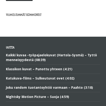
VIIMEISIMMÄT KOMMENTIT
UUTTA
Kaikki kuvaa -työpajaelokuvat (Hartola-Sysmä) – Tyttö
menneisyydestä (08:39)
Klassikon kuvat – Punottu yhteen (4:21)
Katukuva-films – Sulkeutuvat ovet (4:02)
Joku random tuotantoyhtiö varmaan – Paahto (3:18)
Nightsky Motion Picture – Suoja (4:59)