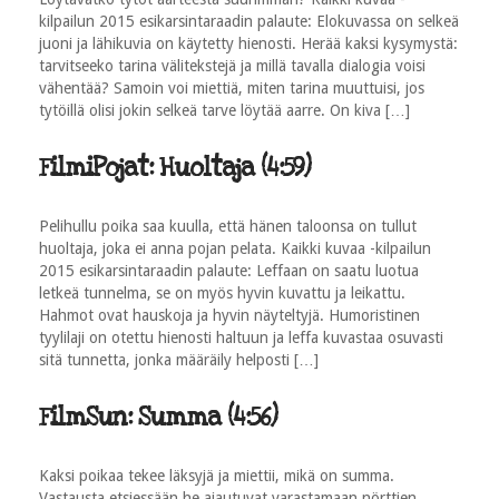
kilpailun 2015 esikarsintaraadin palaute: Elokuvassa on selkeä
juoni ja lähikuvia on käytetty hienosti. Herää kaksi kysymystä:
tarvitseeko tarina välitekstejä ja millä tavalla dialogia voisi
vähentää? Samoin voi miettiä, miten tarina muuttuisi, jos
tytöillä olisi jokin selkeä tarve löytää aarre. On kiva […]
FilmiPojat: Huoltaja (4:59)
Pelihullu poika saa kuulla, että hänen taloonsa on tullut
huoltaja, joka ei anna pojan pelata. Kaikki kuvaa -kilpailun
2015 esikarsintaraadin palaute: Leffaan on saatu luotua
letkeä tunnelma, se on myös hyvin kuvattu ja leikattu.
Hahmot ovat hauskoja ja hyvin näyteltyjä. Humoristinen
tyylilaji on otettu hienosti haltuun ja leffa kuvastaa osuvasti
sitä tunnetta, jonka määräily helposti […]
FilmSun: Summa (4:56)
Kaksi poikaa tekee läksyjä ja miettii, mikä on summa.
Vastausta etsiessään he ajautuvat varastamaan nörttien