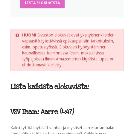
LISTA ELOKUVISTA
HUOM!
Sivuston elokuvat ovat yksityishenkilöiden
vapaasti käytettävissä epäkaupallisiin tarkoituksiin,
esim. opetustyössä. Elokuvien hyödyntäminen
kaupallisessa toiminnassa (esim. maksullisissa
työpajoissa) ilman Amazementin kirjallista lupaa on
ehdottomasti kielletty.
Lista kaikista elokuvista:
VSV Team: Aarre (4:47)
Kaksi tyttöä löytävät vanhat ja mystiset aarrekartan palat.
Löytävätkö tytöt aarteesta suurimman? Kaikki kuvaa -