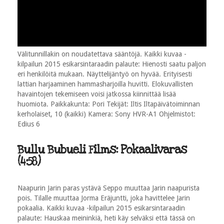
Välitunnillakin on noudatettava sääntöjä. Kaikki kuvaa -
kilpailun 2015 esikarsintaraadin palaute: Hienosti saatu paljon
eri henkilöitä mukaan. Näyttelijäntyö on hyvää. Erityisesti
lattian harjaaminen hammasharjoilla huvitti. Elokuvallisten
havaintojen tekemiseen voisi jatkossa kiinnittää lisää
huomiota. Paikkakunta: Pori Tekijät: Iltis Iltapäivätoiminnan
kerholaiset, 10 (kaikki) Kamera: Sony HVR-A1 Ohjelmistot:
Edius 6
Bullu Bubueli Films: Pokaalivaras
(4:58)
Naapurin Jarin paras ystävä Seppo muuttaa Jarin naapurista
pois. Tilalle muuttaa Jorma Eräjuntti, joka havittelee Jarin
pokaalia. Kaikki kuvaa -kilpailun 2015 esikarsintaraadin
palaute: Hauskaa meininkiä, heti käy selväksi että tässä on