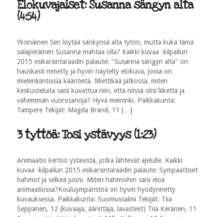
Elokuvajaiset: Susanna sängyn alta
(4:54)
Yksinäinen Siiri löytää sänkynsä alta tytön, mutta kuka tämä
salaperäinen Susanna mahtaa olla? Kaikki kuvaa -kilpailun
2015 esikarsintaraadin palaute: "Susanna sängyn alta" on
hauskasti nimetty ja hyvin näytelty elokuva, jossa on
mielenkiintoisia käänteitä. Miettikää jatkossa, miten
keskusteluita saisi kuvattua niin, että niissä olisi liikettä ja
vähemmän vuorosanoja? Hyvä meininki. Paikkakunta:
Tampere Tekijät: Magda Brand, 11 […]
3 tyttöä: Tosi ystävyys (1:23)
Animaatio kertoo ystävistä, jotka lähtevät ajelulle. Kaikki
kuvaa -kilpailun 2015 esikarsintaraadin palaute: Sympaattiset
hahmot ja selkeä juoni. Miten hahmoihin saisi eloa
animaatiossa?Kouluympäristöä on hyvin hyödynnetty
kuvauksessa. Paikkakunta: Suomussalmi Tekijät: Tiia
Seppänen, 12 (kuvaaja, äänittäjä, lavasteet) Tiia Keränen, 11