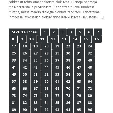
rohkeasti tehty omannäköistä elokuvaa. Hienoja hahmoja,
maskeerausta ja puvustusta. Kannattaa tulevaisuudessa
miettiä, missä määrin dialogia elokuva tarvitsee. Lähettäkää
ihmeessä jatkossakin elokuvianne Kaikki kuvaa -sivustolle! […]
SIVU 140 / 166
1
2
3
4
5
6
7
8
9
10
11
12
13
14
15
16
17
18
19
20
21
22
23
24
25
26
27
28
29
30
31
32
33
34
35
36
37
38
39
40
41
42
43
44
45
46
47
48
49
50
51
52
53
54
55
56
57
58
59
60
61
62
63
64
65
66
67
68
69
70
71
72
73
74
75
76
77
78
79
80
81
82
83
84
85
86
87
88
89
90
91
92
93
94
95
96