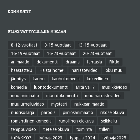
KOMMENTIT
ELOKUVAT TYYLILAJIN MUKAAN
8-12-vuotiaat
8-15-vuotiaat
13-15-vuotiaat
16-19-vuotiaat
16-23-vuotiaat
20-23-vuotiaat
animaatio
dokumentti
draama
fantasia
Fiktio
haastattelu
Haista home!
harrastevideo
joku muu
jännitys
kauhu
kauhukomedia
kokeellinen
komedia
luontodokumentti
Mitä välii?
musiikkivideo
muu animaatio
muu dokumentti
muu harrastevideo
muu urheiluvideo
mysteeri
nukkeanimaatio
nuorisosarja
parodia
piirrosanimaatio
rikoselokuva
romanttinen komedia
runollinen elokuva
seikkailu
temppuvideo
tieteiselokuva
toiminta
trilleri
tuPAKKO?
työpaja2023
työpaja 2024
työpaja2025