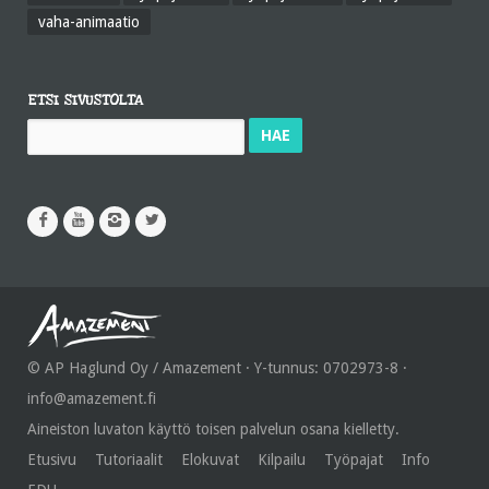
vaha-animaatio
ETSI SIVUSTOLTA
Haku:
© AP Haglund Oy / Amazement · Y-tunnus: 0702973-8 ·
info@amazement.fi
Aineiston luvaton käyttö toisen palvelun osana kielletty.
Etusivu
Tutoriaalit
Elokuvat
Kilpailu
Työpajat
Info