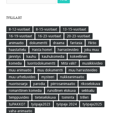
TYYLILAJIT
8-12-vuotiaat
8-15-vuotiaat
13-15-vuotiaat
16-19-vuotiaat
16-23-vuotiaat
20-23-vuotiaat
animaatio
dokumentti
draama
fantasia
Fiktio
haastattelu
Haista home!
harrastevideo
joku muu
jännitys
kauhu
kauhukomedia
kokeellinen
komedia
luontodokumentti
Mitä välii?
musiikkivideo
muu animaatio
muu dokumentti
muu harrastevideo
muu urheiluvideo
mysteeri
nukkeanimaatio
nuorisosarja
parodia
piirrosanimaatio
rikoselokuva
romanttinen komedia
runollinen elokuva
seikkailu
temppuvideo
tieteiselokuva
toiminta
trilleri
tuPAKKO?
työpaja2023
työpaja 2024
työpaja2025
vaha-animaatio