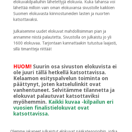
elokuvakilpailuihin lähetettyjä elokuvia. Kuka tahansa voi
lähettää milloin vain oman elokuvansa sivustolle kaikkien
Suomen elokuvasta kiinnostuneiden lasten ja nuorten
katsottavaksi.
Julkaisemme uudet elokuvat mahdollisimman pian ja
annamme niistä palautetta. Sivustolla on julkaistu jo yli
1600 elokuvaa. Tarjontaan kannattaakin tutustua laajasti,
sillä timantteja riittää!
HUOM!
Suurin osa sivuston elokuvista ei
ole juuri tällä hetkellä katsottavissa.
Kelaamon esityspalvelun toiminta on
päättynyt, joten katselulinkit ovat
vanhentuneet. Selvitämme tilannetta ja
elokuvat palautuvat katsottaviksi
myöhemmin.
Kaikki kuvaa -kilpailun eri
vuosien finalistielokuvat ovat
katsottavissa.
Olemme jakaneet julkaistut elokuvat pääkategorioihin, jotka