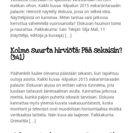
matikan vihon. Kaikki kuvaa -kilpailun 2015 esikarsintaraadin
palaute: Hienosti näytelty elokuva, jossa on selkeä idea.
Näyttelijöissä on karismaa. Miten tarinaa saisi jatkossa
kerrottua vähemmillä vuorosanoilla? Elokuvan huumori toimii
ja naurattaa. Paikkakunta: Salo Tekijät: Silja Mali, 11
(näyttelijä, editoija ja kuvaaja) […]
Kolme suurta hirviötä: Pää sekaisin?
(3:41)
Päähenkilö luulee olevansa päästään sekaisin, kun tapahtuu
outoja asioita. Kaikki kuvaa -kilpailun 2015 esikarsintaraadin
palaute: Elokuvan alussa on erittäin vahva tunnelma, jota
luodaan taitavasti äänimaailman avulla. Kannattaa jatkossa
miettiä, kuinka paljon puhetta oikeasti tarvitaan. Elokuvia
kannattaa myös yleensä kuvata vaakasuuntaisesti, koska
monitorit ja televisiot ovat muodoltaan horisontaalisia eivätkä
vertikaalisia laitteita. Näin kuva-ala laajenee. Paikkakunta:
Orimattila […]