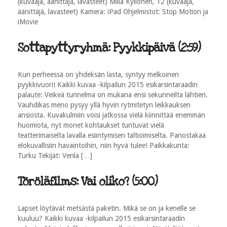
(kuvaaja, äänittäjä, lavasteet) Milla Kyllönen, 12 (kuvaaja,
äänittäjä, lavasteet) Kamera: iPad Ohjelmistot: Stop Motion ja
iMovie
Sottapyttyryhmä: Pyykkipäivä (2:59)
Kun perheessä on yhdeksän lasta, syntyy melkoinen
pyykkivuori! Kaikki kuvaa -kilpailun 2015 esikarsintaraadin
palaute: Veikeä tunnelma on mukana ensi sekunneilta lähtien.
Vauhdikas meno pysyy yllä hyvin rytmitetyn leikkauksen
ansiosta. Kuvakulmiin voisi jatkossa vielä kiinnittää enemmän
huomiota, nyt monet kohtaukset tuntuvat vielä
teatterimaiselta lavalla esiintymisen taltioimiselta. Panostakaa
elokuvallisiin havaintoihin, niin hyvä tulee! Paikkakunta:
Turku Tekijät: Venla […]
Töröläfilms: Vai oliko? (5:00)
Lapset löytävät metsästä paketin. Mikä se on ja kenelle se
kuuluu? Kaikki kuvaa -kilpailun 2015 esikarsintaraadin