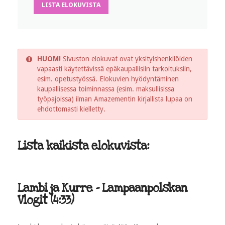
LISTA ELOKUVISTA
HUOM!
Sivuston elokuvat ovat yksityishenkilöiden
vapaasti käytettävissä epäkaupallisiin tarkoituksiin,
esim. opetustyössä. Elokuvien hyödyntäminen
kaupallisessa toiminnassa (esim. maksullisissa
työpajoissa) ilman Amazementin kirjallista lupaa on
ehdottomasti kielletty.
Lista kaikista elokuvista:
Lambi ja Kurre - Lampaanpolskan
Vlogit (4:33)