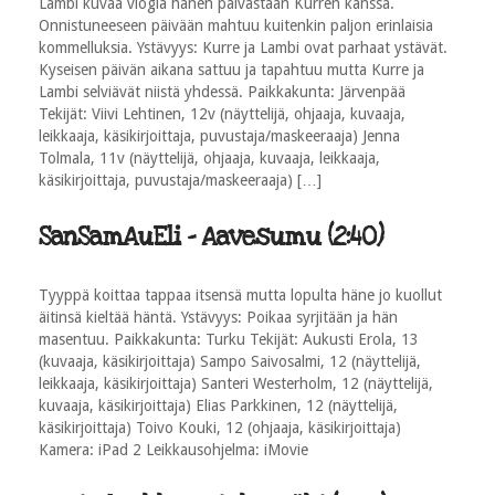
Lambi kuvaa vlogia hänen päivästään Kurren kanssa.
Onnistuneeseen päivään mahtuu kuitenkin paljon erinlaisia
kommelluksia. Ystävyys: Kurre ja Lambi ovat parhaat ystävät.
Kyseisen päivän aikana sattuu ja tapahtuu mutta Kurre ja
Lambi selviävät niistä yhdessä. Paikkakunta: Järvenpää
Tekijät: Viivi Lehtinen, 12v (näyttelijä, ohjaaja, kuvaaja,
leikkaaja, käsikirjoittaja, puvustaja/maskeeraaja) Jenna
Tolmala, 11v (näyttelijä, ohjaaja, kuvaaja, leikkaaja,
käsikirjoittaja, puvustaja/maskeeraaja) […]
SanSamAuEli - Aavesumu (2:40)
Tyyppä koittaa tappaa itsensä mutta lopulta häne jo kuollut
äitinsä kieltää häntä. Ystävyys: Poikaa syrjitään ja hän
masentuu. Paikkakunta: Turku Tekijät: Aukusti Erola, 13
(kuvaaja, käsikirjoittaja) Sampo Saivosalmi, 12 (näyttelijä,
leikkaaja, käsikirjoittaja) Santeri Westerholm, 12 (näyttelijä,
kuvaaja, käsikirjoittaja) Elias Parkkinen, 12 (näyttelijä,
käsikirjoittaja) Toivo Kouki, 12 (ohjaaja, käsikirjoittaja)
Kamera: iPad 2 Leikkausohjelma: iMovie