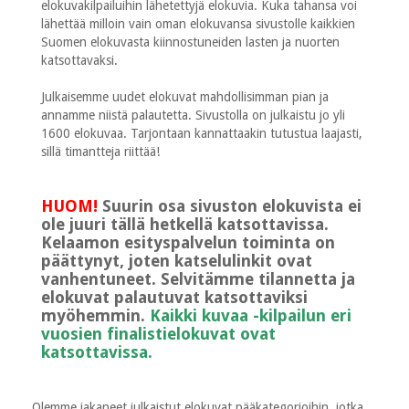
elokuvakilpailuihin lähetettyjä elokuvia. Kuka tahansa voi
lähettää milloin vain oman elokuvansa sivustolle kaikkien
Suomen elokuvasta kiinnostuneiden lasten ja nuorten
katsottavaksi.
Julkaisemme uudet elokuvat mahdollisimman pian ja
annamme niistä palautetta. Sivustolla on julkaistu jo yli
1600 elokuvaa. Tarjontaan kannattaakin tutustua laajasti,
sillä timantteja riittää!
HUOM!
Suurin osa sivuston elokuvista ei
ole juuri tällä hetkellä katsottavissa.
Kelaamon esityspalvelun toiminta on
päättynyt, joten katselulinkit ovat
vanhentuneet. Selvitämme tilannetta ja
elokuvat palautuvat katsottaviksi
myöhemmin.
Kaikki kuvaa -kilpailun eri
vuosien finalistielokuvat ovat
katsottavissa.
Olemme jakaneet julkaistut elokuvat pääkategorioihin, jotka