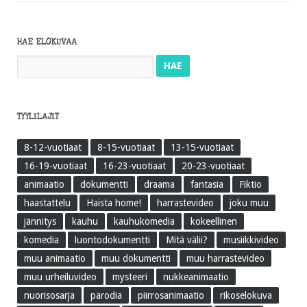
HAE ELOKUVAA
Haku:
TYYLILAJIT
8-12-vuotiaat
8-15-vuotiaat
13-15-vuotiaat
16-19-vuotiaat
16-23-vuotiaat
20-23-vuotiaat
animaatio
dokumentti
draama
fantasia
Fiktio
haastattelu
Haista home!
harrastevideo
joku muu
jännitys
kauhu
kauhukomedia
kokeellinen
komedia
luontodokumentti
Mitä välii?
musiikkivideo
muu animaatio
muu dokumentti
muu harrastevideo
muu urheiluvideo
mysteeri
nukkeanimaatio
nuorisosarja
parodia
piirrosanimaatio
rikoselokuva