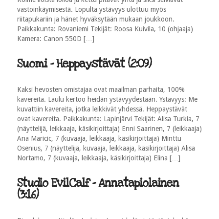
vastoinkäymisestä. Lopulta ystävyys ulottuu myös
riitapukariin ja hänet hyväksytään mukaan joukkoon.
Paikkakunta: Rovaniemi Tekijät: Roosa Kuivila, 10 (ohjaaja)
Kamera: Canon 550D […]
Suomi - Heppaystävät (2:09)
Kaksi hevosten omistajaa ovat maailman parhaita, 100%
kavereita. Laulu kertoo heidän ystävyydestään. Ystävyys: Me
kuvattiin kavereita, jotka leikkivät yhdessä. Heppaystävät
ovat kavereita. Paikkakunta: Lapinjärvi Tekijät: Alisa Turkia, 7
(näyttelijä, leikkaaja, käsikirjoittaja) Enni Saarinen, 7 (leikkaaja)
Ana Maricic, 7 (kuvaaja, leikkaaja, käsikirjoittaja) Minttu
Osenius, 7 (näyttelijä, kuvaaja, leikkaaja, käsikirjoittaja) Alisa
Nortamo, 7 (kuvaaja, leikkaaja, käsikirjoittaja) Elina […]
Studio EvilCalf - Annatapiolainen
(3:16)