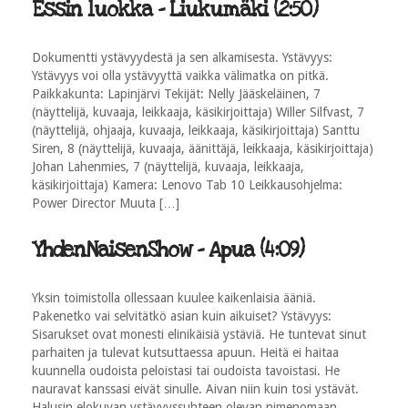
Essin luokka - Liukumäki (2:50)
Dokumentti ystävyydestä ja sen alkamisesta. Ystävyys:
Ystävyys voi olla ystävyyttä vaikka välimatka on pitkä.
Paikkakunta: Lapinjärvi Tekijät: Nelly Jääskeläinen, 7
(näyttelijä, kuvaaja, leikkaaja, käsikirjoittaja) Willer Silfvast, 7
(näyttelijä, ohjaaja, kuvaaja, leikkaaja, käsikirjoittaja) Santtu
Siren, 8 (näyttelijä, kuvaaja, äänittäjä, leikkaaja, käsikirjoittaja)
Johan Lahenmies, 7 (näyttelijä, kuvaaja, leikkaaja,
käsikirjoittaja) Kamera: Lenovo Tab 10 Leikkausohjelma:
Power Director Muuta […]
YhdenNaisenShow - Apua (4:09)
Yksin toimistolla ollessaan kuulee kaikenlaisia ääniä.
Pakenetko vai selvitätkö asian kuin aikuiset? Ystävyys:
Sisarukset ovat monesti elinikäisiä ystäviä. He tuntevat sinut
parhaiten ja tulevat kutsuttaessa apuun. Heitä ei haitaa
kuunnella oudoista peloistasi tai oudoista tavoistasi. He
nauravat kanssasi eivät sinulle. Aivan niin kuin tosi ystävät.
Halusin elokuvan ystävyyssuhteen olevan nimenomaan