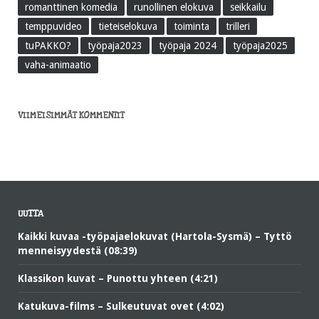
romanttinen komedia
runollinen elokuva
seikkailu
temppuvideo
tieteiselokuva
toiminta
trilleri
tuPAKKO?
työpaja2023
työpaja 2024
työpaja2025
vaha-animaatio
VIIMEISIMMÄT KOMMENTIT
UUTTA
Kaikki kuvaa -työpajaelokuvat (Hartola-Sysmä) – Tyttö
menneisyydestä (08:39)
Klassikon kuvat – Punottu yhteen (4:21)
Katukuva-films – Sulkeutuvat ovet (4:02)