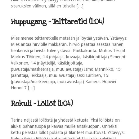
sisaruksien välinen, sillä en toisella […]
Huppugang - Telttaretki (1:04)
Mies menee telttaretkelle metsään ja löytää ystävän. Ystävyys:
Mies antaa hirviölle makkaran, hirviö päättää säästää hänen
henkensä ja heistä tulee ystäviä. Paikkakunta: Muhos Tekijät:
Markus Tihinen, 14 (ohjaaja, kuvaaja, käsikirjoittaja) Simeoni
Valkonen, 14 (näyttelijä, käsikirjoittaja,
puvustaja/maskeeraaja, muu avustaja) Ismo Männikkö, 15
(äänittäjä, leikkaaja, muu avustaja) Ossi Laitinen, 15
(puvustaja/maskeeraaja, muu avustaja) Kamera: Huawei
Honor 7 […]
Rokuli - Löllöt (1:04)
Tarina neljästä löllöstä ja yhdestä ketusta. Yksi löllöistä on
aluksi pahansuopa ja kaivaa muille ansakuopan. Onneksi
kettu pelastaa löllöt pulasta ja tilanteet muuttuvat. Ystävyys:
Kolme iloista löllöä ja kettu pitävät yhtä ja siksi selviävät