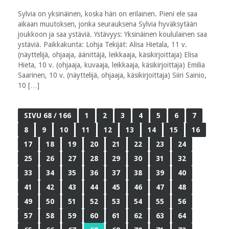
Sylvia on yksinäinen, koska hän on erilainen. Pieni ele saa
aikaan muutoksen, jonka seurauksena Sylvia hyväksytään
joukkoon ja saa ystäviä. Ystävyys: Yksinäinen koululainen saa
ystäviä. Paikkakunta: Lohja Tekijät: Alisa Hietala, 11 v.
(näyttelijä, ohjaaja, äänittäjä, leikkaaja, käsikirjoittaja) Elisa
Hieta, 10 v. (ohjaaja, kuvaaja, leikkaaja, käsikirjoittaja) Emilia
Saarinen, 10 v. (näyttelijä, ohjaaja, käsikirjoittaja) Siiri Sainio,
10 […]
SIVU 68 / 166
1
2
3
4
5
6
7
8
9
10
11
12
13
14
15
16
17
18
19
20
21
22
23
24
25
26
27
28
29
30
31
32
33
34
35
36
37
38
39
40
41
42
43
44
45
46
47
48
49
50
51
52
53
54
55
56
57
58
59
60
61
62
63
64