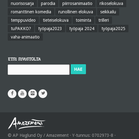
nuorisosarja
parodia
piirrosanimaatio
rikoselokuva
romanttinen komedia
runollinen elokuva
seikkailu
temppuvideo
tieteiselokuva
toiminta
trilleri
tuPAKKO?
työpaja2023
työpaja 2024
työpaja2025
vaha-animaatio
ETSI SIVUSTOLTA
Haku:
© AP Haglund Oy / Amazement · Y-tunnus: 0702973-8 ·