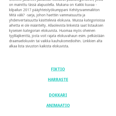
on mainittu tässä alapuolella. Mukana on Kaikki kuvaa -
kilpailun 2017 pääyhteistyökumppani Kehitysvammaliiton
Mitä välii? -sarja, johon haettiin vammaisuutta ja
yhdenvertaisuutta käsitteleviä elokuvia. Muissa kategorioissa
aihetta ei ole määritelty. Allaolevista linkeistä saat listauksen
kyseisen kategorian elokuvista. Huomaa myös oheinen
tyylilajikenttä, josta voit rajata elokuvahaun esim. pelkästään
draamaelokuviin tai vaikka kauhukomedioihin. Linkkien alta
alkaa lista sivuston kaikista elokuvista.
FIKTIO
HARRASTE
DOKKARI
ANIMAATIO