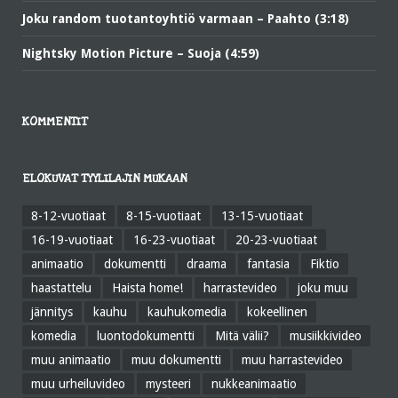
Joku random tuotantoyhtiö varmaan – Paahto (3:18)
Nightsky Motion Picture – Suoja (4:59)
KOMMENTIT
ELOKUVAT TYYLILAJIN MUKAAN
8-12-vuotiaat
8-15-vuotiaat
13-15-vuotiaat
16-19-vuotiaat
16-23-vuotiaat
20-23-vuotiaat
animaatio
dokumentti
draama
fantasia
Fiktio
haastattelu
Haista home!
harrastevideo
joku muu
jännitys
kauhu
kauhukomedia
kokeellinen
komedia
luontodokumentti
Mitä välii?
musiikkivideo
muu animaatio
muu dokumentti
muu harrastevideo
muu urheiluvideo
mysteeri
nukkeanimaatio