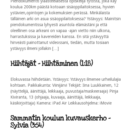
Piendokumentti yläasteelaisesta opiskelija tytöstä, joka käy
koulua 200km päästä kotoaan sisäoppilaitoksessa, hyvien
ystävien,opintojen ja kokemuksien perässä. Minkälaista
tälläinen arki on asua sisäoppilaitoksessa? Ystävyys: Mainitsin
piendokumentissa lyhyesti asuntola elämästäni ja että
oleellinen osa arkeani on vapaa -ajan vietto niin ulkona,
harrastuksissa ja kavereiden kanssa. En sitä ystävyyttä
hirveästi painottanut videossani, tiedän, mutta tosiaan
ystävyys ilmeni jollakin […]
Hiihtäjät - Hiihtäminen (1:18)
Elokuvassa hiihdetään. Ystävyys: Ystävyys ilmenee urheilulajia
kohtaan. Paikkakunta: Viinijärvi Tekijät: Iina Luukkainen, 12
(näyttelijä, äänittäjä, leikkaaja, puvustaja/maskeeraaja) Pinja
Kiviranta, 13 (ohjaaja, kuvaaja, äänittäjä, leikkaaja,
käsikirjoittaja) Kamera: iPad Air Leikkausohjelma: iMovie
Sammatin koulun kuvauskerho -
Sylvia (3:54)