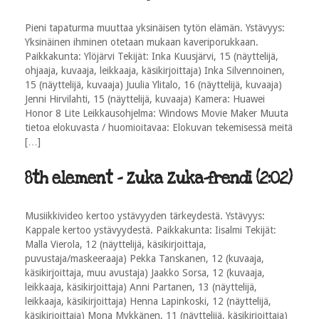
Pieni tapaturma muuttaa yksinäisen tytön elämän. Ystävyys:
Yksinäinen ihminen otetaan mukaan kaveriporukkaan.
Paikkakunta: Ylöjärvi Tekijät: Inka Kuusjärvi, 15 (näyttelijä,
ohjaaja, kuvaaja, leikkaaja, käsikirjoittaja) Inka Silvennoinen,
15 (näyttelijä, kuvaaja) Juulia Ylitalo, 16 (näyttelijä, kuvaaja)
Jenni Hirvilahti, 15 (näyttelijä, kuvaaja) Kamera: Huawei
Honor 8 Lite Leikkausohjelma: Windows Movie Maker Muuta
tietoa elokuvasta / huomioitavaa: Elokuvan tekemisessä meitä
[…]
8th element - Zuka Zuka-frendi (2:02)
Musiikkivideo kertoo ystävyyden tärkeydestä. Ystävyys:
Kappale kertoo ystävyydestä. Paikkakunta: Iisalmi Tekijät:
Malla Vierola, 12 (näyttelijä, käsikirjoittaja,
puvustaja/maskeeraaja) Pekka Tanskanen, 12 (kuvaaja,
käsikirjoittaja, muu avustaja) Jaakko Sorsa, 12 (kuvaaja,
leikkaaja, käsikirjoittaja) Anni Partanen, 13 (näyttelijä,
leikkaaja, käsikirjoittaja) Henna Lapinkoski, 12 (näyttelijä,
käsikirjoittaja) Mona Mykkänen, 11 (näyttelijä, käsikirjoittaja)