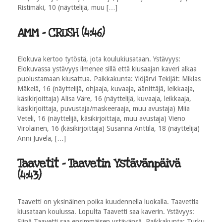
Ristimäki, 10 (näyttelijä, muu […]
AMM - CRUSH (4:46)
Elokuva kertoo tytöstä, jota koulukiusataan. Ystävyys:
Elokuvassa ystävyys ilmenee sillä että kiusaajan kaveri alkaa
puolustamaan kiusattua. Paikkakunta: Ylöjärvi Tekijät: Miklas
Mäkelä, 16 (näyttelijä, ohjaaja, kuvaaja, äänittäjä, leikkaaja,
käsikirjoittaja) Alisa Väre, 16 (näyttelijä, kuvaaja, leikkaaja,
käsikirjoittaja, puvustaja/maskeeraaja, muu avustaja) Miia
Veteli, 16 (näyttelijä, käsikirjoittaja, muu avustaja) Vieno
Virolainen, 16 (käsikirjoittaja) Susanna Anttila, 18 (näyttelijä)
Anni Juvela, […]
Taavetit - Taavetin Ystävänpäivä
(4:43)
Taavetti on yksinäinen poika kuudennella luokalla. Taavettia
kiusataan koulussa. Lopulta Taavetti saa kaverin. Ystävyys:
Siinä Taavetti saa ensimmäisen ystävänsä. Paikkakunta: Turku