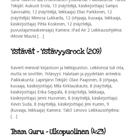
Tekijät: Aukusti Erola, 13 (näyttelijä, käsikirjoittaja) Sampo
Saivosalmi, 12 (näyttelijä, leikkaaja) Elias Parkkinen, 12
(näyttelijä) Mimosa Lukkarila, 12 (ohjaaja, kuvaaja, leikkaaja,
käsikirjoittaja) Pihla Koskinen, 12 (näyttelijä,
puvustaja/maskeeraaja) Kamera: iPad Air 2 Leikkausohjelma:
iMovie Muuta […]
Ystävät - Ystävyysrock (2:09)
Kaverit menivät kirjastoon ja leikkipuiston. Leikkiessä tuli riita,
mutta se sovittiin. Ystävyys: Halataan ja pyydetään anteeksi.
Paikkakunta: Lapinjärvi Tekijät: Olavi Paajonen, 8 (ohjaaja,
kuvaaja, käsikirjoittaja) Mila Kirklauskaute, 8 (näyttelijä,
käsikirjoittaja) Erika Seppälä, 8 (näyttelijä, leikkaaja,
käsikirjoittaja) Jenni Huovinen, 8 (näyttelijä, käsikirjoittaja)
Kevin Suda, 8 (näyttelijä, käsikirjoittaja) Jimi Kumin, 9
(kuvaaja, leikkaaja) Kamera: Tab3 Lenovo Leikkausohjelma:
[…]
Team Guru - Ulkopuolinen (4:23)