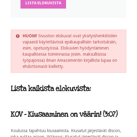
LISTA ELOKUVISTA
HUOM!
Sivuston elokuvat ovat yksityishenkilöiden
vapaasti käytettävissä epäkaupallisiin tarkoituksiin,
esim. opetustyössä. Elokuvien hyödyntäminen
kaupallisessa toiminnassa (esim. maksullisissa
työpajoissa) ilman Amazementin kirjallista lupaa on
ehdottomasti kielletty.
Lista kaikista elokuvista:
KOV - Kiusaaminen on väärin! (3:07)
Koulussa tapahtuu kiusaamista. Kiusatut järjestävät discon,
joka auttaa asiaan. Ystävyys: Kiusatut järjestävät discon ja