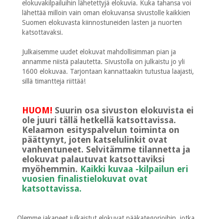
elokuvakilpailuihin lähetettyjä elokuvia. Kuka tahansa voi
lähettää milloin vain oman elokuvansa sivustolle kaikkien
Suomen elokuvasta kiinnostuneiden lasten ja nuorten
katsottavaksi.
Julkaisemme uudet elokuvat mahdollisimman pian ja
annamme niistä palautetta. Sivustolla on julkaistu jo yli
1600 elokuvaa. Tarjontaan kannattaakin tutustua laajasti,
sillä timantteja riittää!
HUOM!
Suurin osa sivuston elokuvista ei
ole juuri tällä hetkellä katsottavissa.
Kelaamon esityspalvelun toiminta on
päättynyt, joten katselulinkit ovat
vanhentuneet. Selvitämme tilannetta ja
elokuvat palautuvat katsottaviksi
myöhemmin.
Kaikki kuvaa -kilpailun eri
vuosien finalistielokuvat ovat
katsottavissa.
Olemme jakaneet julkaistut elokuvat pääkategorioihin, jotka