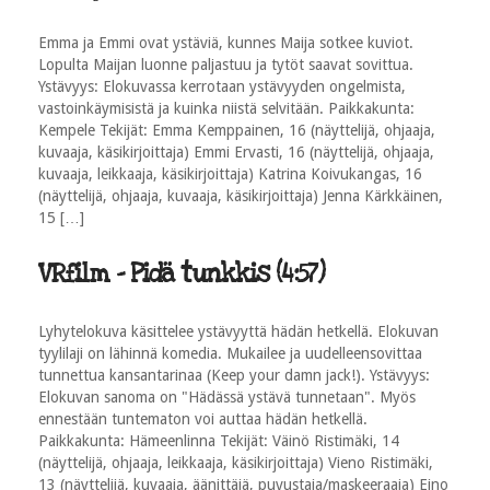
Emma ja Emmi ovat ystäviä, kunnes Maija sotkee kuviot.
Lopulta Maijan luonne paljastuu ja tytöt saavat sovittua.
Ystävyys: Elokuvassa kerrotaan ystävyyden ongelmista,
vastoinkäymisistä ja kuinka niistä selvitään. Paikkakunta:
Kempele Tekijät: Emma Kemppainen, 16 (näyttelijä, ohjaaja,
kuvaaja, käsikirjoittaja) Emmi Ervasti, 16 (näyttelijä, ohjaaja,
kuvaaja, leikkaaja, käsikirjoittaja) Katrina Koivukangas, 16
(näyttelijä, ohjaaja, kuvaaja, käsikirjoittaja) Jenna Kärkkäinen,
15 […]
VRfilm - Pidä tunkkis (4:57)
Lyhytelokuva käsittelee ystävyyttä hädän hetkellä. Elokuvan
tyylilaji on lähinnä komedia. Mukailee ja uudelleensovittaa
tunnettua kansantarinaa (Keep your damn jack!). Ystävyys:
Elokuvan sanoma on "Hädässä ystävä tunnetaan". Myös
ennestään tuntematon voi auttaa hädän hetkellä.
Paikkakunta: Hämeenlinna Tekijät: Väinö Ristimäki, 14
(näyttelijä, ohjaaja, leikkaaja, käsikirjoittaja) Vieno Ristimäki,
13 (näyttelijä, kuvaaja, äänittäjä, puvustaja/maskeeraaja) Eino