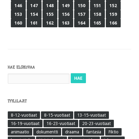
146
147
148
149
150
151
152
153
154
155
156
157
158
159
160
161
162
163
164
165
166
HAE ELOKUVAA
Haku:
TYYLILAJIT
8-12-vuotiaat
8-15-vuotiaat
13-15-vuotiaat
16-19-vuotiaat
16-23-vuotiaat
20-23-vuotiaat
animaatio
dokumentti
draama
fantasia
Fiktio