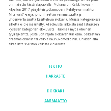
on mainittu tässä alapuolella. Mukana on Kaikki kuvaa -
kilpailun 2017 pääyhteistyökumppani Kehitysvammaliiton
Mitä välii? -sarja, johon haettiin vammaisuutta ja
yhdenvertaisuutta käsitteleviä elokuvia. Muissa kategorioissa
aihetta ei ole määritelty. Allaolevista linkeistä saat listauksen
kyseisen kategorian elokuvista. Huomaa myös oheinen
tyylilajikenttä, josta voit rajata elokuvahaun esim. pelkästään
draamaelokuviin tai vaikka kauhukomedioihin. Linkkien alta
alkaa lista sivuston kaikista elokuvista.
FIKTIO
HARRASTE
DOKKARI
ANIMAATIO