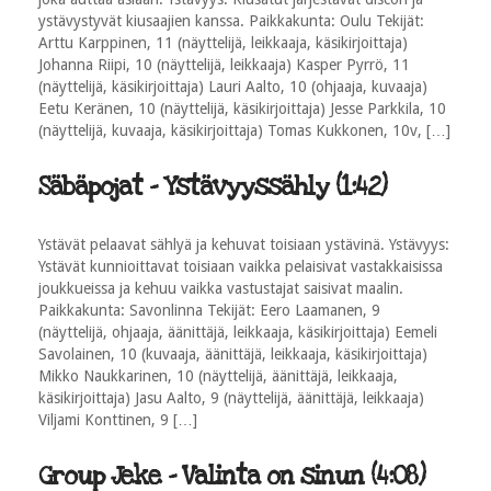
ystävystyvät kiusaajien kanssa. Paikkakunta: Oulu Tekijät:
Arttu Karppinen, 11 (näyttelijä, leikkaaja, käsikirjoittaja)
Johanna Riipi, 10 (näyttelijä, leikkaaja) Kasper Pyrrö, 11
(näyttelijä, käsikirjoittaja) Lauri Aalto, 10 (ohjaaja, kuvaaja)
Eetu Keränen, 10 (näyttelijä, käsikirjoittaja) Jesse Parkkila, 10
(näyttelijä, kuvaaja, käsikirjoittaja) Tomas Kukkonen, 10v, […]
Säbäpojat - Ystävyyssähly (1:42)
Ystävät pelaavat sählyä ja kehuvat toisiaan ystävinä. Ystävyys:
Ystävät kunnioittavat toisiaan vaikka pelaisivat vastakkaisissa
joukkueissa ja kehuu vaikka vastustajat saisivat maalin.
Paikkakunta: Savonlinna Tekijät: Eero Laamanen, 9
(näyttelijä, ohjaaja, äänittäjä, leikkaaja, käsikirjoittaja) Eemeli
Savolainen, 10 (kuvaaja, äänittäjä, leikkaaja, käsikirjoittaja)
Mikko Naukkarinen, 10 (näyttelijä, äänittäjä, leikkaaja,
käsikirjoittaja) Jasu Aalto, 9 (näyttelijä, äänittäjä, leikkaaja)
Viljami Konttinen, 9 […]
Group Jeke - Valinta on sinun (4:08)