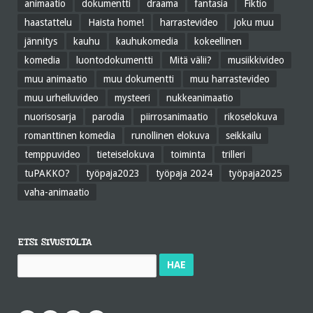
animaatio
dokumentti
draama
fantasia
Fiktio
haastattelu
Haista home!
harrastevideo
joku muu
jännitys
kauhu
kauhukomedia
kokeellinen
komedia
luontodokumentti
Mitä välii?
musiikkivideo
muu animaatio
muu dokumentti
muu harrastevideo
muu urheiluvideo
mysteeri
nukkeanimaatio
nuorisosarja
parodia
piirrosanimaatio
rikoselokuva
romanttinen komedia
runollinen elokuva
seikkailu
temppuvideo
tieteiselokuva
toiminta
trilleri
tuPAKKO?
työpaja2023
työpaja 2024
työpaja2025
vaha-animaatio
ETSI SIVUSTOLTA
Haku: