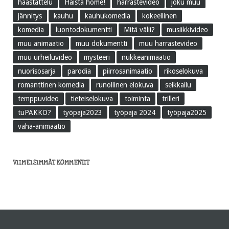
haastattelu
Haista home!
harrastevideo
joku muu
jännitys
kauhu
kauhukomedia
kokeellinen
komedia
luontodokumentti
Mitä välii?
musiikkivideo
muu animaatio
muu dokumentti
muu harrastevideo
muu urheiluvideo
mysteeri
nukkeanimaatio
nuorisosarja
parodia
piirrosanimaatio
rikoselokuva
romanttinen komedia
runollinen elokuva
seikkailu
temppuvideo
tieteiselokuva
toiminta
trilleri
tuPAKKO?
työpaja2023
työpaja 2024
työpaja2025
vaha-animaatio
VIIMEISIMMÄT KOMMENTIT