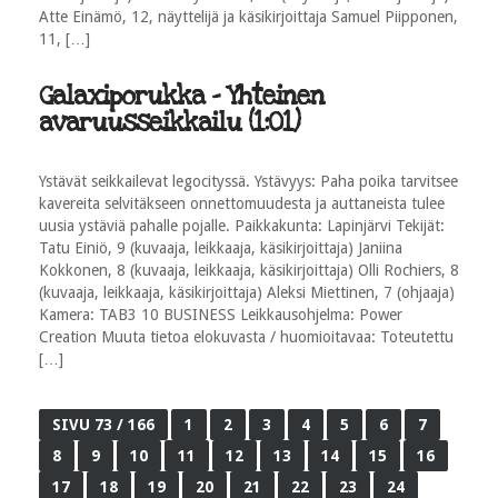
Atte Einämö, 12, näyttelijä ja käsikirjoittaja Samuel Piipponen,
11, […]
Galaxiporukka - Yhteinen
avaruusseikkailu (1:01)
Ystävät seikkailevat legocityssä. Ystävyys: Paha poika tarvitsee
kavereita selvitäkseen onnettomuudesta ja auttaneista tulee
uusia ystäviä pahalle pojalle. Paikkakunta: Lapinjärvi Tekijät:
Tatu Einiö, 9 (kuvaaja, leikkaaja, käsikirjoittaja) Janiina
Kokkonen, 8 (kuvaaja, leikkaaja, käsikirjoittaja) Olli Rochiers, 8
(kuvaaja, leikkaaja, käsikirjoittaja) Aleksi Miettinen, 7 (ohjaaja)
Kamera: TAB3 10 BUSINESS Leikkausohjelma: Power
Creation Muuta tietoa elokuvasta / huomioitavaa: Toteutettu
[…]
SIVU 73 / 166
1
2
3
4
5
6
7
8
9
10
11
12
13
14
15
16
17
18
19
20
21
22
23
24