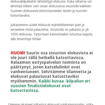
elokuvakilpailuihin lähetettyjä elokuvia. Kuka tahansa voi
lähettää milloin vain oman elokuvansa sivustolle kaikkien
Suomen elokuvasta kiinnostuneiden lasten ja nuorten
katsottavaksi.
Julkaisemme uudet elokuvat mahdollisimman pian ja
annamme niistä palautetta. Sivustolla on julkaistu jo yli
1600 elokuvaa. Tarjontaan kannattaakin tutustua laajasti,
sillä timantteja riittää!
HUOM!
Suurin osa sivuston elokuvista ei
ole juuri tällä hetkellä katsottavissa.
Kelaamon esityspalvelun toiminta on
päättynyt, joten katselulinkit ovat
vanhentuneet. Selvitämme tilannetta ja
elokuvat palautuvat katsottaviksi
myöhemmin.
Kaikki kuvaa -kilpailun eri
vuosien finalistielokuvat ovat
katsottavissa.
Olemme jakaneet julkaistut elokuvat pääkategorioihin, jotka