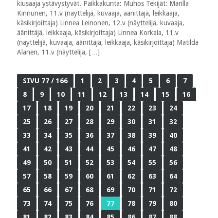
kiusaaja ystävystyvät. Paikkakunta: Muhos Tekijät: Marilla
Kinnunen, 11.v (näyttelijä, kuvaaja, äänittäjä, leikkaaja,
käsikirjoittaja) Linnea Leinonen, 12.v (näyttelijä, kuvaaja,
äänittäjä, leikkaaja, käsikirjoittaja) Linnea Korkala, 11.v
(näyttelijä, kuvaaja, äänittäjä, leikkaaja, käsikirjoittaja) Matilda
Alanen, 11.v (näyttelijä, […]
SIVU 77 / 166
1
2
3
4
5
6
7
8
9
10
11
12
13
14
15
16
17
18
19
20
21
22
23
24
25
26
27
28
29
30
31
32
33
34
35
36
37
38
39
40
41
42
43
44
45
46
47
48
49
50
51
52
53
54
55
56
57
58
59
60
61
62
63
64
65
66
67
68
69
70
71
72
73
74
75
76
77
78
79
80
81
82
83
84
85
86
87
88