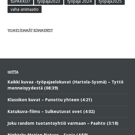
tuPAKKO?
työpaja2023
työpaja 2024
työpaja2025
vaha-animaatio
VIIMEISIMMÄT KOMMENTIT
UUTTA
Kaikki kuvaa -työpajaelokuvat (Hartola-Sysmä) – Tyttö
menneisyydestä (08:39)
Klassikon kuvat – Punottu yhteen (4:21)
Katukuva-films – Sulkeutuvat ovet (4:02)
Joku random tuotantoyhtiö varmaan – Paahto (3:18)