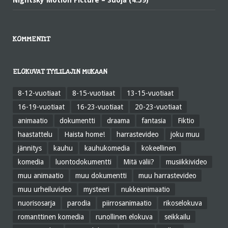
Nightsky Motion Picture – Suoja (4:59)
KOMMENTIT
ELOKUVAT TYYLILAJIN MUKAAN
8-12-vuotiaat
8-15-vuotiaat
13-15-vuotiaat
16-19-vuotiaat
16-23-vuotiaat
20-23-vuotiaat
animaatio
dokumentti
draama
fantasia
Fiktio
haastattelu
Haista home!
harrastevideo
joku muu
jännitys
kauhu
kauhukomedia
kokeellinen
komedia
luontodokumentti
Mitä välii?
musiikkivideo
muu animaatio
muu dokumentti
muu harrastevideo
muu urheiluvideo
mysteeri
nukkeanimaatio
nuorisosarja
parodia
piirrosanimaatio
rikoselokuva
romanttinen komedia
runollinen elokuva
seikkailu