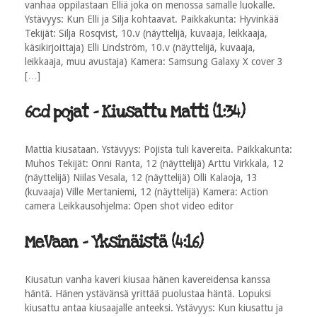
vanhaa oppilastaan Elliä joka on menossa samalle luokalle.
Ystävyys: Kun Elli ja Silja kohtaavat. Paikkakunta: Hyvinkää
Tekijät: Silja Rosqvist, 10.v (näyttelijä, kuvaaja, leikkaaja,
käsikirjoittaja) Elli Lindström, 10.v (näyttelijä, kuvaaja,
leikkaaja, muu avustaja) Kamera: Samsung Galaxy X cover 3
[…]
6cd pojat - Kiusattu Matti (1:34)
Mattia kiusataan. Ystävyys: Pojista tuli kavereita. Paikkakunta:
Muhos Tekijät: Onni Ranta, 12 (näyttelijä) Arttu Virkkala, 12
(näyttelijä) Niilas Vesala, 12 (näyttelijä) Olli Kalaoja, 13
(kuvaaja) Ville Mertaniemi, 12 (näyttelijä) Kamera: Action
camera Leikkausohjelma: Open shot video editor
MeVaan - Yksinäistä (4:16)
Kiusatun vanha kaveri kiusaa hänen kavereidensa kanssa
häntä. Hänen ystävänsä yrittää puolustaa häntä. Lopuksi
kiusattu antaa kiusaajalle anteeksi. Ystävyys: Kun kiusattu ja