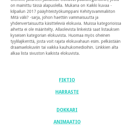
on mainittu tässä alapuolella. Mukana on Kaikki kuvaa -
kilpailun 2017 pääyhteistyökumppani Kehitysvammaliiton
Mitä välii? -sarja, johon haettiin vammaisuutta ja
yhdenvertaisuutta käsitteleviä elokuvia. Muissa kategorioissa
aihetta ei ole määritelty. Allaolevista linkeistä saat listauksen
kyseisen kategorian elokuvista. Huomaa myös oheinen
tyylilajikenttä, josta voit rajata elokuvahaun esim. pelkästään
draamaelokuviin tai vaikka kauhukomedioihin. Linkkien alta
alkaa lista sivuston kaikista elokuvista.
FIKTIO
HARRASTE
DOKKARI
ANIMAATIO