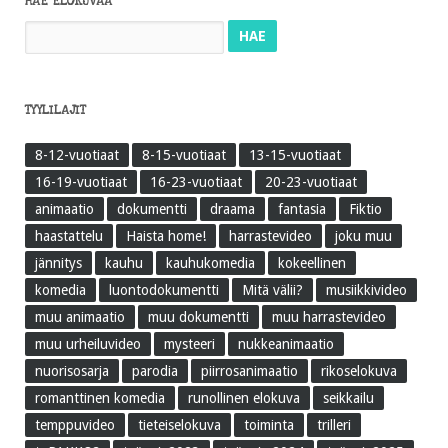
HAE ELOKUVAA
Haku:
TYYLILAJIT
8-12-vuotiaat
8-15-vuotiaat
13-15-vuotiaat
16-19-vuotiaat
16-23-vuotiaat
20-23-vuotiaat
animaatio
dokumentti
draama
fantasia
Fiktio
haastattelu
Haista home!
harrastevideo
joku muu
jännitys
kauhu
kauhukomedia
kokeellinen
komedia
luontodokumentti
Mitä välii?
musiikkivideo
muu animaatio
muu dokumentti
muu harrastevideo
muu urheiluvideo
mysteeri
nukkeanimaatio
nuorisosarja
parodia
piirrosanimaatio
rikoselokuva
romanttinen komedia
runollinen elokuva
seikkailu
temppuvideo
tieteiselokuva
toiminta
trilleri