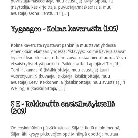
puvustaja/maskeeraaja, muu avustaja) Maija Sipola, 12
(näyttelijä, käsikirjoittaja, puvustaja/maskeeraaja, muu
avustaja) Oona Henttu, 11 […]
Yygaagoo - Kolme kaverusta (1:05)
Kolme kaverusta ryöstävät pankin ja muuttavat yhdessä
Amerikkaan elämään yhdessä. Ystävyys: Kolme kaveria saavat
hyvän idean rikastua, että he voivat ostaa hienot autot. Yksin
ei saisi ryöstettyä pankkia. Paikkakunta: Lapinjärvi Tekijät:
Toni Hakamaa, 8 (käsikirjoittaja, muu avustaja) Lauri
Vuorenjuuri, 9 (kuvaaja, leikkaaja, käsikirjoittaja, muu
avustaja) Leevi Kekkonen, 8 (käsikirjoittaja, muu avustaja) Jiri
Welling, 8 (käsikirjoittaja, […]
S E - Rakkautta ensisilmäyksellä
(2:09)
On ensimmäinen päivä koulussa Silja ei tiedä mihin mennä,
Siljan äiti kysyy pikkuveljen opelta niinpä opettaja huutaa