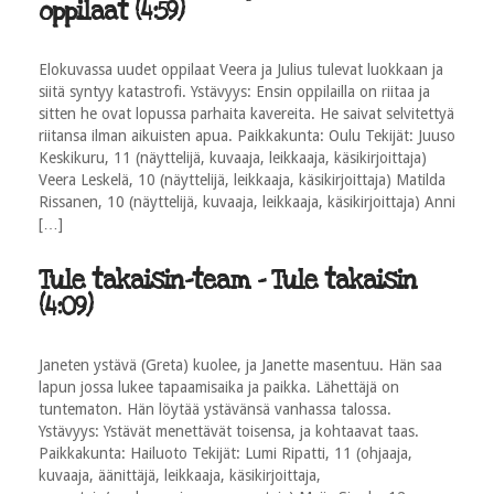
oppilaat (4:59)
Elokuvassa uudet oppilaat Veera ja Julius tulevat luokkaan ja
siitä syntyy katastrofi. Ystävyys: Ensin oppilailla on riitaa ja
sitten he ovat lopussa parhaita kavereita. He saivat selvitettyä
riitansa ilman aikuisten apua. Paikkakunta: Oulu Tekijät: Juuso
Keskikuru, 11 (näyttelijä, kuvaaja, leikkaaja, käsikirjoittaja)
Veera Leskelä, 10 (näyttelijä, leikkaaja, käsikirjoittaja) Matilda
Rissanen, 10 (näyttelijä, kuvaaja, leikkaaja, käsikirjoittaja) Anni
[…]
Tule takaisin-team - Tule takaisin
(4:09)
Janeten ystävä (Greta) kuolee, ja Janette masentuu. Hän saa
lapun jossa lukee tapaamisaika ja paikka. Lähettäjä on
tuntematon. Hän löytää ystävänsä vanhassa talossa.
Ystävyys: Ystävät menettävät toisensa, ja kohtaavat taas.
Paikkakunta: Hailuoto Tekijät: Lumi Ripatti, 11 (ohjaaja,
kuvaaja, äänittäjä, leikkaaja, käsikirjoittaja,