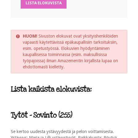
LISTA ELOKUVISTA
HUOM!
Sivuston elokuvat ovat yksityishenkilöiden
vapaasti käytettävissä epäkaupallisiin tarkoituksiin,
esim. opetustyössä. Elokuvien hyödyntäminen
kaupallisessa toiminnassa (esim. maksullisissa
työpajoissa) ilman Amazementin kirjallista lupaa on
ehdottomasti kielletty.
Lista kaikista elokuvista:
Tytöt - Sovinto (2:55)
Se kertoo uudesta ystävyydestä ja pelon voittamisesta.
Ystävyys: Maria ja Lilli ystävystyvät. Paikkakunta: Pöytyä