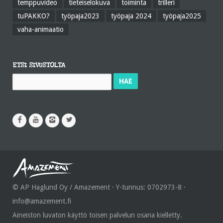
temppuvideo
tieteiselokuva
toiminta
trilleri
tuPAKKO?
työpaja2023
työpaja 2024
työpaja2025
vaha-animaatio
ETSI SIVUSTOLTA
Haku:
© AP Haglund Oy / Amazement · Y-tunnus: 0702973-8 ·
info@amazement.fi
Aineiston luvaton käyttö toisen palvelun osana kielletty.