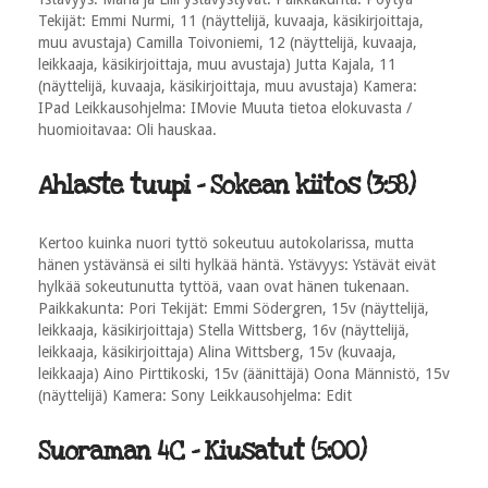
Tekijät: Emmi Nurmi, 11 (näyttelijä, kuvaaja, käsikirjoittaja,
muu avustaja) Camilla Toivoniemi, 12 (näyttelijä, kuvaaja,
leikkaaja, käsikirjoittaja, muu avustaja) Jutta Kajala, 11
(näyttelijä, kuvaaja, käsikirjoittaja, muu avustaja) Kamera:
IPad Leikkausohjelma: IMovie Muuta tietoa elokuvasta /
huomioitavaa: Oli hauskaa.
Ahlaste tuupi - Sokean kiitos (3:58)
Kertoo kuinka nuori tyttö sokeutuu autokolarissa, mutta
hänen ystävänsä ei silti hylkää häntä. Ystävyys: Ystävät eivät
hylkää sokeutunutta tyttöä, vaan ovat hänen tukenaan.
Paikkakunta: Pori Tekijät: Emmi Södergren, 15v (näyttelijä,
leikkaaja, käsikirjoittaja) Stella Wittsberg, 16v (näyttelijä,
leikkaaja, käsikirjoittaja) Alina Wittsberg, 15v (kuvaaja,
leikkaaja) Aino Pirttikoski, 15v (äänittäjä) Oona Männistö, 15v
(näyttelijä) Kamera: Sony Leikkausohjelma: Edit
Suoraman 4C - Kiusatut (5:00)