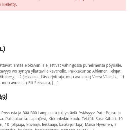
kielletty.
4)
ttävät lähteä elokuviin. He jättivät vahingossa puhelimensa pöydälle.
ävyys voi syntyä yllättäville kavereille. Paikkakunta: Ahlainen Tekijät:
ittsberg, 12 (leikkaaja, käsikirjoittaja, muu avustaja) Veera Välimäki, 11
 muu avustaja) Elli Selivaara, […]
49)
ossusta ja Bää Bää Lampaasta tuli ystäviä. Ystävyys: Pate Possu Ja
Paikkakunta: Lapinjärvi, Kirkonkylän koulu Tekijät: Sara Kähäri, 10
uri, 10 (ohjaaja, kuvaaja, leikkaaja, käsikirjoittaja) Maisa Hyvönen, 9