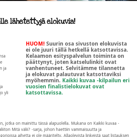
le lähetettyjä elokuvia!
HUOM!
Suurin osa sivuston elokuvista
ei ole juuri tällä hetkellä katsottavissa.
Kelaamon esityspalvelun toiminta on
nsa
päättynyt, joten katselulinkit ovat
le
vanhentuneet. Selvitämme tilannetta
n ja
ja elokuvat palautuvat katsottaviksi
myöhemmin.
Kaikki kuvaa -kilpailun eri
vuosien finalistielokuvat ovat
ja
katsottavissa.
o yli
n, jotka on mainittu tässä alapuolella. Mukana on Kaikki kuvaa -
ton Mitä välii? -sarja, johon haettiin vammaisuutta ja
rioissa aihetta ei ole määritelty. Allaolevista linkeistä saat listauksen