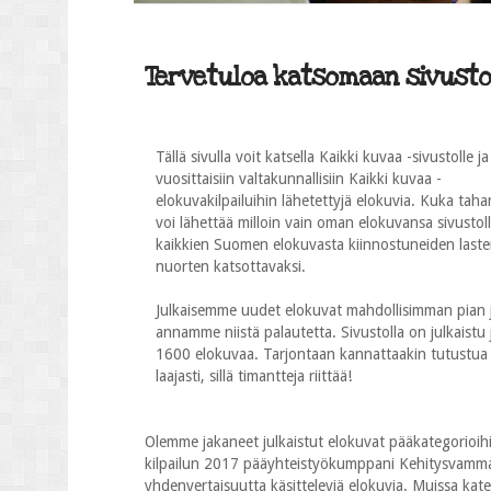
Tervetuloa katsomaan sivustol
Tällä sivulla voit katsella Kaikki kuvaa -sivustolle ja
vuosittaisiin valtakunnallisiin Kaikki kuvaa -
elokuvakilpailuihin lähetettyjä elokuvia. Kuka taha
voi lähettää milloin vain oman elokuvansa sivustol
kaikkien Suomen elokuvasta kiinnostuneiden laste
nuorten katsottavaksi.
Julkaisemme uudet elokuvat mahdollisimman pian 
annamme niistä palautetta. Sivustolla on julkaistu j
1600 elokuvaa. Tarjontaan kannattaakin tutustua
laajasti, sillä timantteja riittää!
Olemme jakaneet julkaistut elokuvat pääkategorioihi
kilpailun 2017 pääyhteistyökumppani Kehitysvammalii
yhdenvertaisuutta käsitteleviä elokuvia. Muissa katego