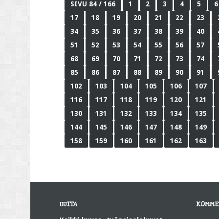
SIVU 84 / 166
1
2
3
4
5
6
17
18
19
20
21
22
23
34
35
36
37
38
39
40
51
52
53
54
55
56
57
68
69
70
71
72
73
74
85
86
87
88
89
90
91
102
103
104
105
106
107
116
117
118
119
120
121
130
131
132
133
134
135
144
145
146
147
148
149
158
159
160
161
162
163
UUTTA
KOMME