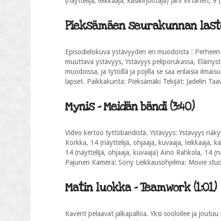
(näyttelijä, leikkaaja, käsikirjoittaja) Jani Virtanen, 
Pieksämäen seurakunnan lastenle
Episodielokuva ystävyyden eri muodoista : Perheen
muuttava ystävyys, Ystävyys peliporukassa, Eläinystä
muodoissa, ja tytöillä ja pojilla se saa erilaisia ilm
lapset. Paikkakunta: Pieksämäki Tekijät: Jadelin Taav
Mynis - Meidän bändi (3:40)
Video kertoo tyttöbändistä. Ystävyys: Ystävyys näk
Korkka, 14 (näyttelijä, ohjaaja, kuvaaja, leikkaaja, kä
14 (näyttelijä, ohjaaja, kuvaaja) Aino Rahkola, 14 (näy
Pajunen Kamera: Sony Leikkausohjelma: Movie stud
Matin luokka - Teamwork (1:01)
Kaverit pelaavat jalkapalloa. Yksi sooloilee ja joutuu