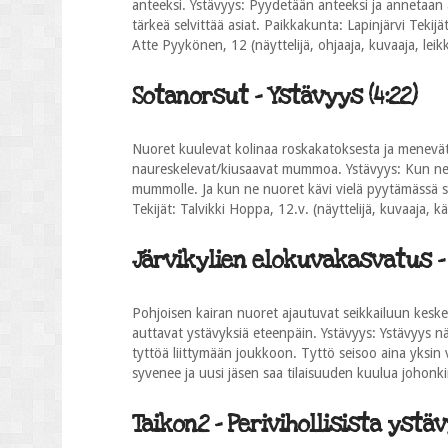
anteeksi. Ystävyys: Pyydetään anteeksi ja annetaan
tärkeä selvittää asiat. Paikkakunta: Lapinjärvi Tekijät
Atte Pyykönen, 12 (näyttelijä, ohjaaja, kuvaaja, leik
Sotanorsut - Ystävyys (4:22)
Nuoret kuulevat kolinaa roskakatoksesta ja menevät
naureskelevat/kiusaavat mummoa. Ystävyys: Kun ne Ell
mummolle. Ja kun ne nuoret kävi vielä pyytämässä si
Tekijät: Talvikki Hoppa, 12.v. (näyttelijä, kuvaaja, kä
Järvikylien elokuvakasvatus - 
Pohjoisen kairan nuoret ajautuvat seikkailuun keske
auttavat ystävyksiä eteenpäin. Ystävyys: Ystävyys n
tyttöä liittymään joukkoon. Tyttö seisoo aina yksin 
syvenee ja uusi jäsen saa tilaisuuden kuulua johonkin
Taikon2 - Perivihollisista ystäv