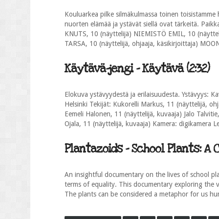
Kouluarkea pilke silmäkulmassa toinen toisistamme
nuorten elämää ja ystävät siellä ovat tärkeitä. Pai
KNUTS, 10 (näyttelijä) NIEMISTÖ EMIL, 10 (näytte
TARSA, 10 (näyttelijä, ohjaaja, käsikirjoittaja) M
Käytävä-jengi - Käytävä (2:32)
Elokuva ystävyydestä ja erilaisuudesta. Ystävyys: Kav
Helsinki Tekijät: Kukorelli Markus, 11 (näyttelijä, ohj
Eemeli Halonen, 11 (näyttelijä, kuvaaja) Jalo Talvitie,
Ojala, 11 (näyttelijä, kuvaaja) Kamera: digikamera 
Plantazoids - School Plants: A C
An insightful documentary on the lives of school p
terms of equality. This documentary exploring the vi
The plants can be considered a metaphor for us hu