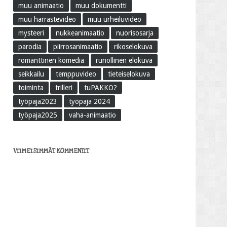
muu animaatio
muu dokumentti
muu harrastevideo
muu urheiluvideo
mysteeri
nukkeanimaatio
nuorisosarja
parodia
piirrosanimaatio
rikoselokuva
romanttinen komedia
runollinen elokuva
seikkailu
temppuvideo
tieteiselokuva
toiminta
trilleri
tuPAKKO?
työpaja2023
työpaja 2024
työpaja2025
vaha-animaatio
VIIMEISIMMÄT KOMMENTIT