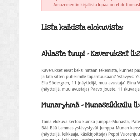
Amazementin kirjallista lupaa on ehdottomasti 
Lista kaikista elokuvista:
Ahlaste tuupi - Kaverukset (1:2
Kaverukset eivät keksi mitään tekemistä, kunnes pää
Ja kitä sitten puhelimille tapahtuukaan? Ystävyys: Yst
Ella Södergren, 11 (näyttelijä, muu avustaja) Elina W
(näyttelijä, muu avustaja) Paavo Jouste, 11 (kuvaaja,
Munaryhmä - Munaseikkailu (1:
Tämä elokuva kertoo kuinka Jumppa-Munasta, Pate P
Bää Bää Lammas ystävystyvät Jumppa-Munan kanssa. 
(näyttelijä, leikkaaja, käsikirjoittaja) Peppi Vuorenju