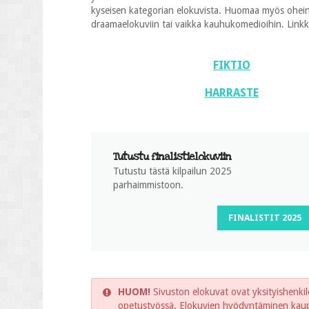
kyseisen kategorian elokuvista. Huomaa myös oheinen
draamaelokuviin tai vaikka kauhukomedioihin. Linkkien
FIKTIO
HARRASTE
Tutustu finalistielokuviin
Tutustu tästä kilpailun 2025
parhaimmistoon.
FINALISTIT 2025
HUOM!
Sivuston elokuvat ovat yksityishenkilö
opetustyössä. Elokuvien hyödyntäminen kaupal