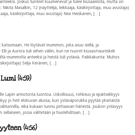
 anteeksi. Joskus tunteet kuumenevat ja tulee kiusaamista, mutta on
: Nikita Masalkin, 12 (näyttelijä, leikkaaja, käsikirjoittaja, muu avustaja)
kaaja, käsikirjoittaja, muu avustaja) Nea Heiskanen, […]
 katsomaan. He löytävät mummon, joka asuu siellä, ja
i ja Aurora tuli siihen väliin, kun ne nuoret kiusas/naureskeli
ltä mummolta anteeksi ja heistä tuli ystäviä. Paikkakunta: Muhos
sikirjoittaja) Selja Keränen, […]
Lumi (4:59)
lle Lapin armotonta luontoa. Uskollisuus, rohkeus ja epäitsekkyys
äkyy jo heti elokuvan alussa, kun ystäväporukka pyytää yksinäistä
välitunnilla, eikä kukaan tunnu piittaavan hänestä. Joukon ystävyys
 sellaiseen, jossa välitetään ja huolehditaan. […]
yyteen (4:56)