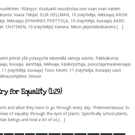
 huolehtien. Ystävyys: Kouluarki muodostaa ison osan osan näiden
kkakunta: Vaasa Tekijät: ELIA HELLMAN, 10 (näyttelijä, leikkaaja) ARON
lijä, leikkaaja) JOHANNES PERTTOLA, 10 (näyttelijä, kuvaaja) AARO
OONA TÄHTINEN, 10 (näyttelijä) Kamera: Nikon järjestelmäkamera […]
erit pitivät yllä ystävyyttä tekemällä samoja asioita. Paikkakunta:
aaja, kuvaaja, äänittäjä, leikkaaja, käsikirjoittaja, puvustaja/maskeeraaja)
 11 (näyttelijä, kuvaaja) Toivo Kiiveri, 11 (näyttelijä, kuvaaja) Lauri
Leikkausohjelma: Imovie
ry for Equality (1:29)
lants and what they have to go through every day. Yhdenvertaisuus: In
ews of equality through the eyes of plants. Specifically school plants.
man beings and how a lot of us […]