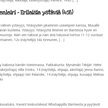
9 (näyttelijä, leikkaaja, käsikirjoittaja) Kamera: TAB3 […]
iri - Erilaisia ystäviä (4:58)
 välinen ystävyys, Ystävyyden jakaminen useampien kanssa, Muualle
vän kuolema. Ystävyys: Ystävyyttä ilmenee eri tilanteissa hyvin eri
aisumuotoja. Näin sen näkivät ja näin siitä halusivat kertoa 11-12 vuotiaat
itsainen, 12v (näyttelijä) Isla Kinnunen, […]
yy kaikessa bändin toiminnassa. Paikkakunta: Mynämäki Tekijät: Helmi
sikirjoittaja) Hilla Erinko, 14 (näyttelijä, ohjaaja, äänittäjä) Jenna Ranne,
ttelijä, ohjaaja) Siiri Relander, 14 (näyttelijä, ohjaaja, kuvaaja) Melissa
io
 kiusatuksi. Kaverit keskustelevat Whatsappilla tilanteesta ja pyytävät