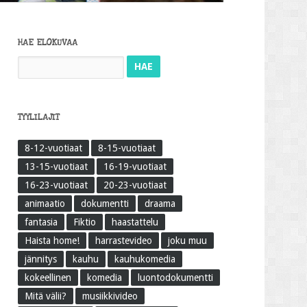
HAE ELOKUVAA
Haku:
TYYLILAJIT
8-12-vuotiaat
8-15-vuotiaat
13-15-vuotiaat
16-19-vuotiaat
16-23-vuotiaat
20-23-vuotiaat
animaatio
dokumentti
draama
fantasia
Fiktio
haastattelu
Haista home!
harrastevideo
joku muu
jännitys
kauhu
kauhukomedia
kokeellinen
komedia
luontodokumentti
Mitä välii?
musiikkivideo