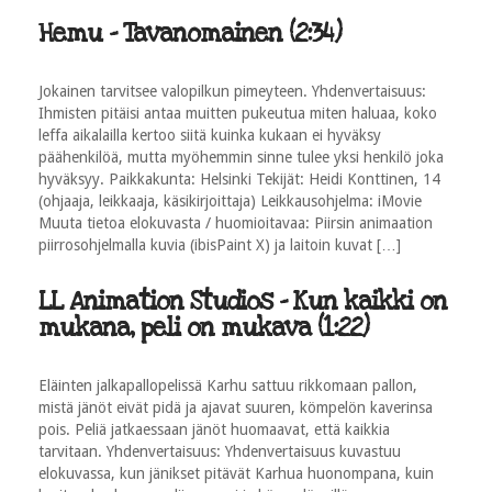
Hemu - Tavanomainen (2:34)
Jokainen tarvitsee valopilkun pimeyteen. Yhdenvertaisuus:
Ihmisten pitäisi antaa muitten pukeutua miten haluaa, koko
leffa aikalailla kertoo siitä kuinka kukaan ei hyväksy
päähenkilöä, mutta myöhemmin sinne tulee yksi henkilö joka
hyväksyy. Paikkakunta: Helsinki Tekijät: Heidi Konttinen, 14
(ohjaaja, leikkaaja, käsikirjoittaja) Leikkausohjelma: iMovie
Muuta tietoa elokuvasta / huomioitavaa: Piirsin animaation
piirrosohjelmalla kuvia (ibisPaint X) ja laitoin kuvat […]
LL Animation Studios - Kun kaikki on
mukana, peli on mukava (1:22)
Eläinten jalkapallopelissä Karhu sattuu rikkomaan pallon,
mistä jänöt eivät pidä ja ajavat suuren, kömpelön kaverinsa
pois. Peliä jatkaessaan jänöt huomaavat, että kaikkia
tarvitaan. Yhdenvertaisuus: Yhdenvertaisuus kuvastuu
elokuvassa, kun jänikset pitävät Karhua huonompana, kuin