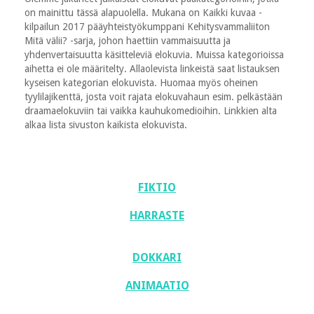
on mainittu tässä alapuolella. Mukana on Kaikki kuvaa -
kilpailun 2017 pääyhteistyökumppani Kehitysvammaliiton
Mitä välii? -sarja, johon haettiin vammaisuutta ja
yhdenvertaisuutta käsitteleviä elokuvia. Muissa kategorioissa
aihetta ei ole määritelty. Allaolevista linkeistä saat listauksen
kyseisen kategorian elokuvista. Huomaa myös oheinen
tyylilajikenttä, josta voit rajata elokuvahaun esim. pelkästään
draamaelokuviin tai vaikka kauhukomedioihin. Linkkien alta
alkaa lista sivuston kaikista elokuvista.
FIKTIO
HARRASTE
DOKKARI
ANIMAATIO