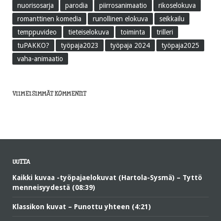
nuorisosarja
parodia
piirrosanimaatio
rikoselokuva
romanttinen komedia
runollinen elokuva
seikkailu
temppuvideo
tieteiselokuva
toiminta
trilleri
tuPAKKO?
työpaja2023
työpaja 2024
työpaja2025
vaha-animaatio
VIIMEISIMMÄT KOMMENTIT
UUTTA
Kaikki kuvaa -työpajaelokuvat (Hartola-Sysmä) – Tyttö
menneisyydestä (08:39)
Klassikon kuvat – Punottu yhteen (4:21)