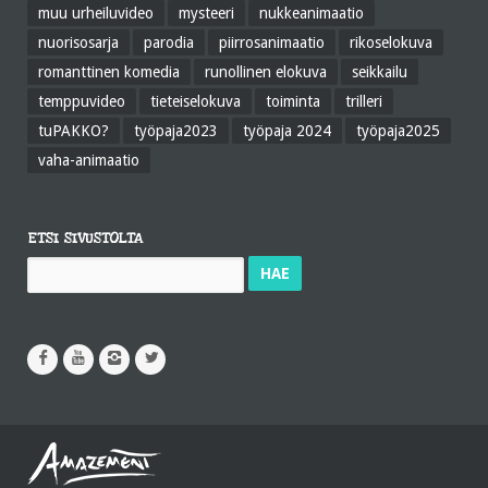
muu urheiluvideo
mysteeri
nukkeanimaatio
nuorisosarja
parodia
piirrosanimaatio
rikoselokuva
romanttinen komedia
runollinen elokuva
seikkailu
temppuvideo
tieteiselokuva
toiminta
trilleri
tuPAKKO?
työpaja2023
työpaja 2024
työpaja2025
vaha-animaatio
ETSI SIVUSTOLTA
Haku: