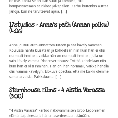
he itse, koska se on liian suuri ja kömpelö, sillä
kompastuessaan se rikkoo jalkapallon. Karhu kuitenkin auttaa
Jänöjä, kun ne tarvitsevat apua, […]
17studios - Anna's path (Annan polku)
(4:06)
Anna joutuu auto-onnettomuuteen ja saa kävely vamman.
Koulussa häntä kiusataan ja kohdellaan niin kuin hän ei olisi
normaali ihminen, vaikka hän on normaali ihminen, jolla on
vain kävely vamma. Yhdenvertaisuus: Tyttöä kohdellaan niin
kuin hän ei olisi ihminen. Hän on ihan normaali, vaikka hänellä
olisi vamma kävelyyn. Elokuva opettaa, että me kaikki olemme
samanarvoisia. Paikkakunta: […]
Sternhouse Films - 4 Aistin Varassa
(3:00)
"4 Aistin Varassa" kertoo näkövammaisen Urpo Leponiemen
elämäntaipaleesta ja hänen asenteestaan elämään.