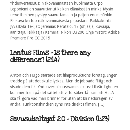
Yhdenvertaisuus: Näkövammastaan huolimatta Urpo
Leponiemi on saavuttanut kaiken elämässään minkä täysin
terve ihminen pystyy saavuttamaan ja paljon enemmänkin.
Elokuva kertoo näkövammaisesta papastani. Paikkakunta:
Jyväskylä Tekijät: Jeremias Perätalo, 17 (ohjaaja, kuvaaja,
äänittäjä, leikkaaja) Kamera: Nikon D3200 Ohjelmistot: Adobe
Premiere Pro CC 2015
Lentus Films - Is there any
difference? (2:14)
Anton och Hugo startade ett filmproduktions företag. Ingen
trodde på att det skulle lyckas. Men de jobbade flitigt och
visade dem fel. Yhdenvertaisuus/vammaisuus: Likvärdigheten
kommer fram på det sättet att vi försöker få fram att ALLA
ska få göra vad man brinner för utan att bli neddragen av
andra. Funktionshindren syns inte direkt i filmen, […]
Savusukeltajat 2.0 - Division (1:23)