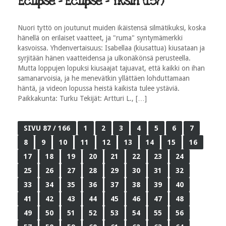
Eclipse - Eclipse - Yksin (1:57)
Nuori tyttö on joutunut muiden ikäistensä silmätikuksi, koska
hänellä on erilaiset vaatteet, ja "ruma" syntymämerkki
kasvoissa. Yhdenvertaisuus: Isabellaa (kiusattua) kiusataan ja
syrjitään hänen vaatteidensa ja ulkonäkönsä perusteella.
Mutta loppujen lopuksi kiusaajat tajuavat, että kaikki on ihan
samanarvoisia, ja he menevätkin yllättäen lohduttamaan
häntä, ja videon lopussa heistä kaikista tulee ystäviä.
Paikkakunta: Turku Tekijät: Artturi L., […]
SIVU 87 / 166
1
2
3
4
5
6
7
8
9
10
11
12
13
14
15
16
17
18
19
20
21
22
23
24
25
26
27
28
29
30
31
32
33
34
35
36
37
38
39
40
41
42
43
44
45
46
47
48
49
50
51
52
53
54
55
56