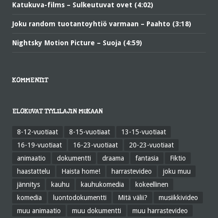
Katukuva-films – Sulkeutuvat ovet (4:02)
Joku random tuotantoyhtiö varmaan – Paahto (3:18)
Nightsky Motion Picture – Suoja (4:59)
KOMMENTIT
ELOKUVAT TYYLILAJIN MUKAAN
8-12-vuotiaat
8-15-vuotiaat
13-15-vuotiaat
16-19-vuotiaat
16-23-vuotiaat
20-23-vuotiaat
animaatio
dokumentti
draama
fantasia
Fiktio
haastattelu
Haista home!
harrastevideo
joku muu
jännitys
kauhu
kauhukomedia
kokeellinen
komedia
luontodokumentti
Mitä välii?
musiikkivideo
muu animaatio
muu dokumentti
muu harrastevideo