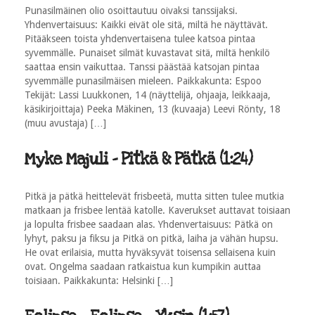
Punasilmäinen olio osoittautuu oivaksi tanssijaksi.
Yhdenvertaisuus: Kaikki eivät ole sitä, miltä he näyttävät.
Pitääkseen toista yhdenvertaisena tulee katsoa pintaa
syvemmälle. Punaiset silmät kuvastavat sitä, miltä henkilö
saattaa ensin vaikuttaa. Tanssi päästää katsojan pintaa
syvemmälle punasilmäisen mieleen. Paikkakunta: Espoo
Tekijät: Lassi Luukkonen, 14 (näyttelijä, ohjaaja, leikkaaja,
käsikirjoittaja) Peeka Mäkinen, 13 (kuvaaja) Leevi Rönty, 18
(muu avustaja) […]
Myke Majuli - Pitkä & Pätkä (1:24)
Pitkä ja pätkä heittelevät frisbeetä, mutta sitten tulee mutkia
matkaan ja frisbee lentää katolle. Kaverukset auttavat toisiaan
ja lopulta frisbee saadaan alas. Yhdenvertaisuus: Pätkä on
lyhyt, paksu ja fiksu ja Pitkä on pitkä, laiha ja vähän hupsu.
He ovat erilaisia, mutta hyväksyvät toisensa sellaisena kuin
ovat. Ongelma saadaan ratkaistua kun kumpikin auttaa
toisiaan. Paikkakunta: Helsinki […]