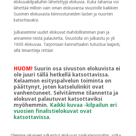
elokuvakilpailuihin lähetettyjä elokuvia. Kuka tahansa voi
lähettää milloin vain oman elokuvansa sivustolle kaikkien
Suomen elokuvasta kiinnostuneiden lasten ja nuorten
katsottavaksi.
Julkaisemme uudet elokuvat mahdollisimman pian ja
annamme niistä palautetta. Sivustolla on julkaistu jo yli
1600 elokuvaa. Tarjontaan kannattaakin tutustua laajasti,
sillä timantteja riittää!
HUOM!
Suurin osa sivuston elokuvista ei
ole juuri tällä hetkellä katsottavissa.
Kelaamon esityspalvelun toiminta on
päättynyt, joten katselulinkit ovat
vanhentuneet. Selvitämme tilannetta ja
elokuvat palautuvat katsottaviksi
myöhemmin.
Kaikki kuvaa -kilpailun eri
vuosien finalistielokuvat ovat
katsottavissa.
Olemme jakaneet julkaistut elokuvat pääkategorioihin, jotka