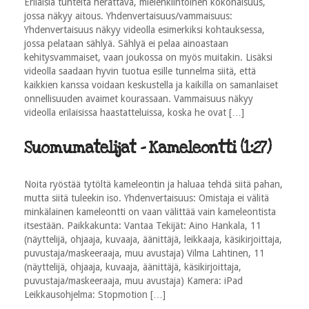
Erilaisia tunteita herättävä, mielenkiintoinen kokonaisuus,
jossa näkyy aitous. Yhdenvertaisuus/vammaisuus:
Yhdenvertaisuus näkyy videolla esimerkiksi kohtauksessa,
jossa pelataan sählyä. Sählyä ei pelaa ainoastaan
kehitysvammaiset, vaan joukossa on myös muitakin. Lisäksi
videolla saadaan hyvin tuotua esille tunnelma siitä, että
kaikkien kanssa voidaan keskustella ja kaikilla on samanlaiset
onnellisuuden avaimet kourassaan. Vammaisuus näkyy
videolla erilaisissa haastatteluissa, koska he ovat […]
Suomumatelijat - Kameleontti (1:27)
Noita ryöstää tytöltä kameleontin ja haluaa tehdä siitä pahan,
mutta siitä tuleekin iso. Yhdenvertaisuus: Omistaja ei välitä
minkälainen kameleontti on vaan välittää vain kameleontista
itsestään. Paikkakunta: Vantaa Tekijät: Aino Hankala, 11
(näyttelijä, ohjaaja, kuvaaja, äänittäjä, leikkaaja, käsikirjoittaja,
puvustaja/maskeeraaja, muu avustaja) Vilma Lahtinen, 11
(näyttelijä, ohjaaja, kuvaaja, äänittäjä, käsikirjoittaja,
puvustaja/maskeeraaja, muu avustaja) Kamera: iPad
Leikkausohjelma: Stopmotion […]