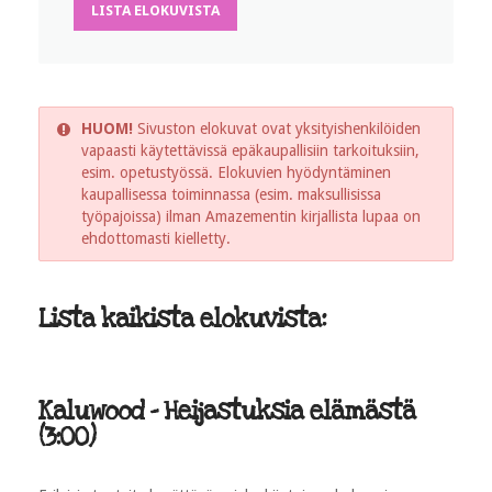
LISTA ELOKUVISTA
HUOM!
Sivuston elokuvat ovat yksityishenkilöiden
vapaasti käytettävissä epäkaupallisiin tarkoituksiin,
esim. opetustyössä. Elokuvien hyödyntäminen
kaupallisessa toiminnassa (esim. maksullisissa
työpajoissa) ilman Amazementin kirjallista lupaa on
ehdottomasti kielletty.
Lista kaikista elokuvista:
Kaluwood - Heijastuksia elämästä
(3:00)