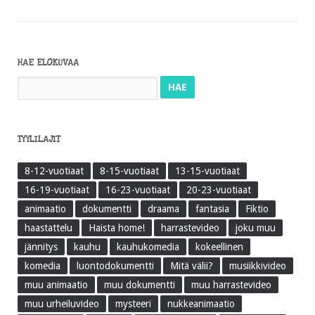
HAE ELOKUVAA
Haku:
TYYLILAJIT
8-12-vuotiaat
8-15-vuotiaat
13-15-vuotiaat
16-19-vuotiaat
16-23-vuotiaat
20-23-vuotiaat
animaatio
dokumentti
draama
fantasia
Fiktio
haastattelu
Haista home!
harrastevideo
joku muu
jännitys
kauhu
kauhukomedia
kokeellinen
komedia
luontodokumentti
Mitä välii?
musiikkivideo
muu animaatio
muu dokumentti
muu harrastevideo
muu urheiluvideo
mysteeri
nukkeanimaatio