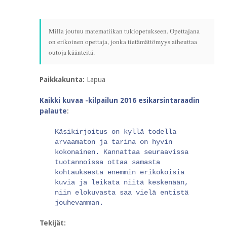
Milla joutuu matematiikan tukiopetukseen. Opettajana
on erikoinen opettaja, jonka tietämättömyys aiheuttaa
outoja käänteitä.
Paikkakunta:
Lapua
Kaikki kuvaa -kilpailun 2016 esikarsintaraadin
palaute
:
Käsikirjoitus on kyllä todella
arvaamaton ja tarina on hyvin
kokonainen. Kannattaa seuraavissa
tuotannoissa ottaa samasta
kohtauksesta enemmin erikokoisia
kuvia ja leikata niitä keskenään,
niin elokuvasta saa vielä entistä
jouhevamman.
Tekijät: