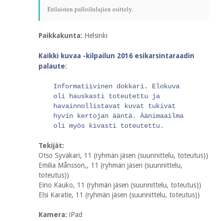
Erilaisten palloilulajien esittely.
Paikkakunta:
Helsinki
Kaikki kuvaa -kilpailun 2016 esikarsintaraadin
palaute
:
Informatiivinen dokkari. Elokuva
oli hauskasti toteutettu ja
havainnollistavat kuvat tukivat
hyvin kertojan ääntä. Äänimaailma
oli myös kivasti toteutettu.
Tekijät:
Otso Syväkari, 11 (ryhmän jäsen (suunnittelu, toteutus))
Emilia Månsson,, 11 (ryhmän jäsen (suunnittelu,
toteutus))
Eino Kauko, 11 (ryhmän jäsen (suunnittelu, toteutus))
Elsi Karatie, 11 (ryhmän jäsen (suunnittelu, toteutus))
Kamera:
iPad