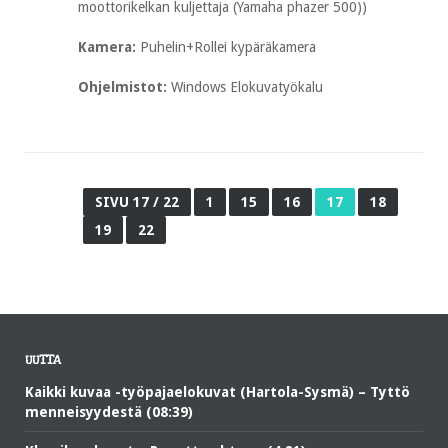
moottorikelkan kuljettaja (Yamaha phazer 500))
Kamera:
Puhelin+Rollei kypäräkamera
Ohjelmistot:
Windows Elokuvatyökalu
SIVU 17 / 22
1
15
16
17
18
19
22
UUTTA
Kaikki kuvaa -työpajaelokuvat (Hartola-Sysmä) – Tyttö
menneisyydestä (08:39)