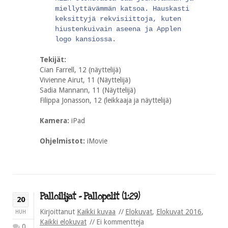
miellyttävämmän katsoa. Hauskasti
keksittyjä rekvisiittoja, kuten
hiustenkuivain aseena ja Applen
logo kansiossa.
Tekijät:
Cian Farrell, 12 (näyttelijä)
Vivienne Airut, 11 (Näyttelijä)
Sadia Mannann, 11 (Näyttelijä)
Filippa Jonasson, 12 (leikkaaja ja näyttelijä)
Kamera:
iPad
Ohjelmistot:
iMovie
Palloilijat – Pallopelit (1:29)
20
Kirjoittanut
Kaikki kuvaa
Elokuvat
,
Elokuvat 2016
,
HUH
Kaikki elokuvat
Ei kommentteja
0