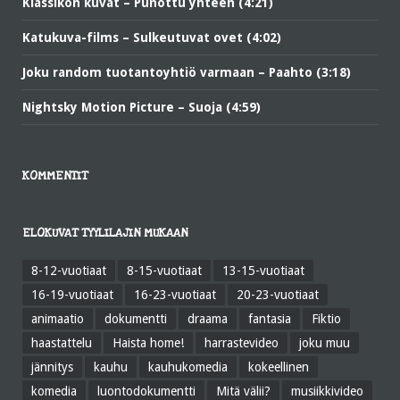
Klassikon kuvat – Punottu yhteen (4:21)
Katukuva-films – Sulkeutuvat ovet (4:02)
Joku random tuotantoyhtiö varmaan – Paahto (3:18)
Nightsky Motion Picture – Suoja (4:59)
KOMMENTIT
ELOKUVAT TYYLILAJIN MUKAAN
8-12-vuotiaat
8-15-vuotiaat
13-15-vuotiaat
16-19-vuotiaat
16-23-vuotiaat
20-23-vuotiaat
animaatio
dokumentti
draama
fantasia
Fiktio
haastattelu
Haista home!
harrastevideo
joku muu
jännitys
kauhu
kauhukomedia
kokeellinen
komedia
luontodokumentti
Mitä välii?
musiikkivideo