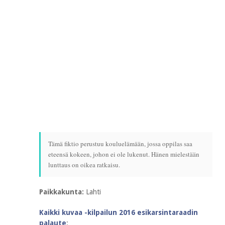
Tämä fiktio perustuu kouluelämään, jossa oppilas saa
eteensä kokeen, johon ei ole lukenut. Hänen mielestään
lunttaus on oikea ratkaisu.
Paikkakunta:
Lahti
Kaikki kuvaa -kilpailun 2016 esikarsintaraadin
palaute
: