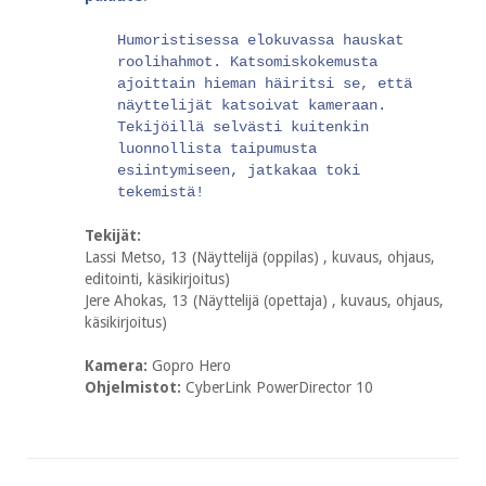
Humoristisessa elokuvassa hauskat
roolihahmot. Katsomiskokemusta
ajoittain hieman häiritsi se, että
näyttelijät katsoivat kameraan.
Tekijöillä selvästi kuitenkin
luonnollista taipumusta
esiintymiseen, jatkakaa toki
tekemistä!
Tekijät:
Lassi Metso, 13 (Näyttelijä (oppilas) , kuvaus, ohjaus,
editointi, käsikirjoitus)
Jere Ahokas, 13 (Näyttelijä (opettaja) , kuvaus, ohjaus,
käsikirjoitus)
Kamera:
Gopro Hero
Ohjelmistot:
CyberLink PowerDirector 10