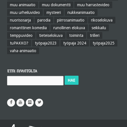
muu animaatio
muu dokumentti
muu harrastevideo
muu urheiluvideo
mysteeri
nukkeanimaatio
nuorisosarja
parodia
piirrosanimaatio
rikoselokuva
romanttinen komedia
runollinen elokuva
seikkailu
temppuvideo
tieteiselokuva
toiminta
trilleri
tuPAKKO?
työpaja2023
työpaja 2024
työpaja2025
vaha-animaatio
ETSI SIVUSTOLTA
Haku: