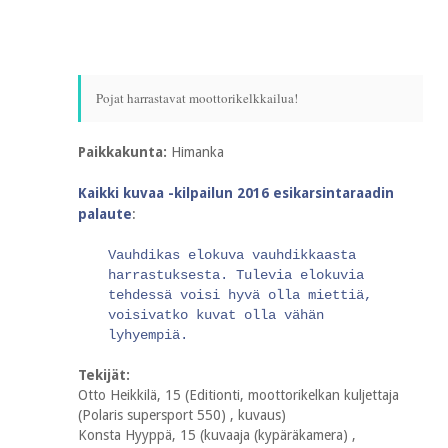
Pojat harrastavat moottorikelkkailua!
Paikkakunta:
Himanka
Kaikki kuvaa -kilpailun 2016 esikarsintaraadin
palaute
:
Vauhdikas elokuva vauhdikkaasta
harrastuksesta. Tulevia elokuvia
tehdessä voisi hyvä olla miettiä,
voisivatko kuvat olla vähän
lyhyempiä.
Tekijät:
Otto Heikkilä, 15 (Editionti, moottorikelkan kuljettaja
(Polaris supersport 550) , kuvaus)
Konsta Hyyppä, 15 (kuvaaja (kypäräkamera) ,