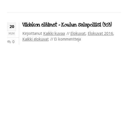
Viidakon eläimet – Koulun salapoliisi (3:53)
20
Kirjoittanut
Kaikki kuvaa
Elokuvat
,
Elokuvat 2016
,
HUH
Kaikki elokuvat
Ei kommentteja
0