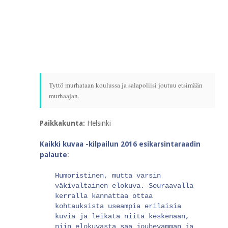
Tyttö murhataan koulussa ja salapoliisi joutuu etsimään
murhaajan.
Paikkakunta:
Helsinki
Kaikki kuvaa -kilpailun 2016 esikarsintaraadin
palaute
:
Humoristinen, mutta varsin
väkivaltainen elokuva. Seuraavalla
kerralla kannattaa ottaa
kohtauksista useampia erilaisia
kuvia ja leikata niitä keskenään,
niin elokuvasta saa jouhevamman ja