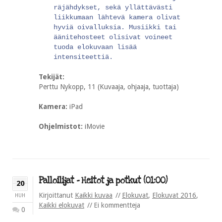
räjähdykset, sekä yllättävästi
liikkumaan lähtevä kamera olivat
hyviä oivalluksia. Musiikki tai
äänitehosteet olisivat voineet
tuoda elokuvaan lisää
intensiteettiä.
Tekijät:
Perttu Nykopp, 11 (Kuvaaja, ohjaaja, tuottaja)
Kamera:
iPad
Ohjelmistot:
iMovie
Palloilijat – Heitot ja potkut (01:00)
20
Kirjoittanut
Kaikki kuvaa
Elokuvat
,
Elokuvat 2016
,
HUH
Kaikki elokuvat
Ei kommentteja
0