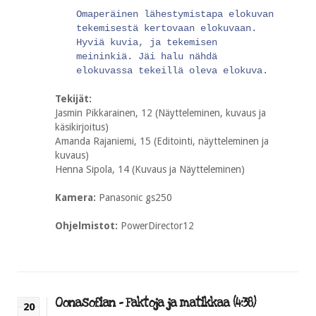
Omaperäinen lähestymistapa elokuvan
tekemisestä kertovaan elokuvaan.
Hyviä kuvia, ja tekemisen
meininkiä. Jäi halu nähdä
elokuvassa tekeillä oleva elokuva.
Tekijät:
Jasmin Pikkarainen, 12 (Näytteleminen, kuvaus ja
käsikirjoitus)
Amanda Rajaniemi, 15 (Editointi, näytteleminen ja
kuvaus)
Henna Sipola, 14 (Kuvaus ja Näytteleminen)
Kamera:
Panasonic gs250
Ohjelmistot:
PowerDirector12
Oonasofian – Faktoja ja matikkaa (4:38)
20