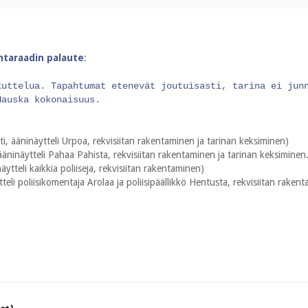
intaraadin palaute
:
kuttelua. Tapahtumat etenevät joutuisasti, tarina ei jun
Hauska kokonaisuus.
ti, ääninäytteli Urpoa, rekvisiitan rakentaminen ja tarinan keksiminen)
 ääninäytteli Pahaa Pahista, rekvisiitan rakentaminen ja tarinan keksiminen
ytteli kaikkia poliiseja, rekvisiitan rakentaminen)
teli poliisikomentaja Arolaa ja poliisipäällikkö Hentusta, rekvisiitan raken