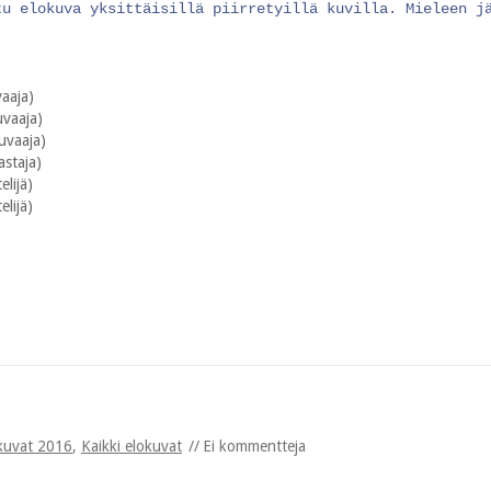
tu elokuva yksittäisillä piirretyillä kuvilla. Mieleen j
aaja)
uvaaja)
uvaaja)
astaja)
lijä)
elijä)
kuvat 2016
,
Kaikki elokuvat
Ei kommentteja