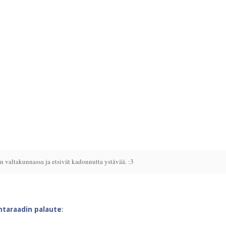
 valtakunnassa ja etsivät kadonnutta ystävää. :3
intaraadin palaute
: