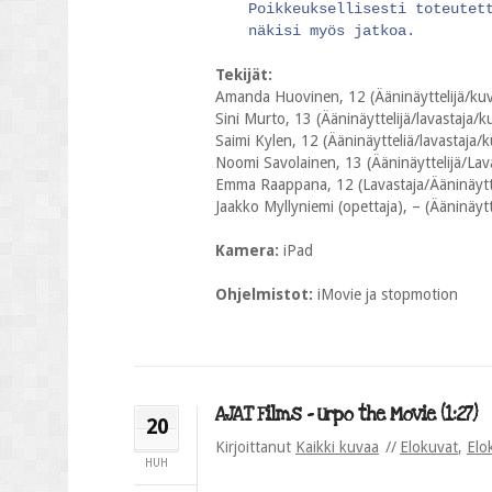
Poikkeuksellisesti toteutet
näkisi myös jatkoa.
Tekijät:
Amanda Huovinen, 12 (Ääninäyttelijä/kuv
Sini Murto, 13 (Ääninäyttelijä/lavastaja/k
Saimi Kylen, 12 (Ääninäytteliä/lavastaja/k
Noomi Savolainen, 13 (Ääninäyttelijä/Lav
Emma Raappana, 12 (Lavastaja/Ääninäytte
Jaakko Myllyniemi (opettaja), – (Ääninäytt
Kamera:
iPad
Ohjelmistot:
iMovie ja stopmotion
AJAT Films – Urpo the Movie (1:27)
20
Kirjoittanut
Kaikki kuvaa
Elokuvat
,
Elo
HUH