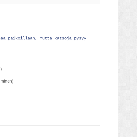
naa paikoillaan, mutta katsoja pysyy
.)
taminen)