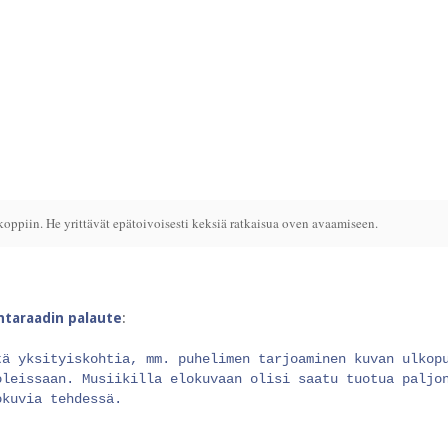
koppiin. He yrittävät epätoivoisesti keksiä ratkaisua oven avaamiseen.
intaraadin palaute
:
tä yksityiskohtia, mm. puhelimen tarjoaminen kuvan ulkop
oleissaan. Musiikilla elokuvaan olisi saatu tuotua paljo
okuvia tehdessä.