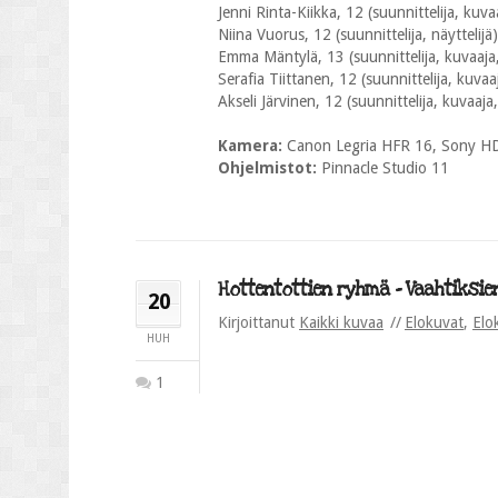
Jenni Rinta-Kiikka, 12 (suunnittelija, kuvaa
Niina Vuorus, 12 (suunnittelija, näyttelijä)
Emma Mäntylä, 13 (suunnittelija, kuvaaja, 
Serafia Tiittanen, 12 (suunnittelija, kuvaaj
Akseli Järvinen, 12 (suunnittelija, kuvaaja, 
Kamera:
Canon Legria HFR 16, Sony H
Ohjelmistot:
Pinnacle Studio 11
Hottentottien ryhmä – Vaahtiksien
20
Kirjoittanut
Kaikki kuvaa
Elokuvat
,
Elo
HUH
1