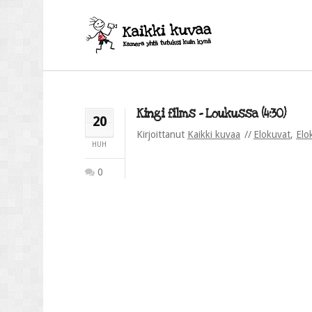
Kingi films – Loukussa (4:30)
20
Kirjoittanut
Kaikki kuvaa
Elokuvat
,
Elo
HUH
0