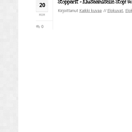
Stopparit – Kiusaamiselle Stop! (4:
20
Kirjoittanut
Kaikki kuvaa
Elokuvat
,
Elo
HUH
0