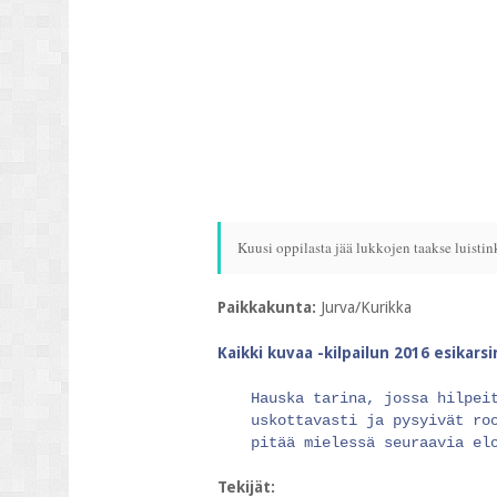
Kuusi oppilasta jää lukkojen taakse luistin
Paikkakunta:
Jurva/Kurikka
Kaikki kuvaa -kilpailun 2016 esikars
Hauska tarina, jossa hilpei
uskottavasti ja pysyivät ro
pitää mielessä seuraavia el
Tekijät: