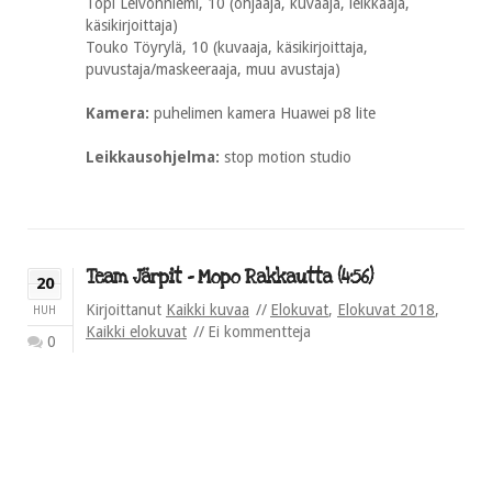
Topi Leivonniemi, 10 (ohjaaja, kuvaaja, leikkaaja,
käsikirjoittaja)
Touko Töyrylä, 10 (kuvaaja, käsikirjoittaja,
puvustaja/maskeeraaja, muu avustaja)
Kamera:
puhelimen kamera Huawei p8 lite
Leikkausohjelma:
stop motion studio
Team Järpit – Mopo Rakkautta (4:56)
20
Kirjoittanut
Kaikki kuvaa
Elokuvat
,
Elokuvat 2018
,
HUH
Kaikki elokuvat
Ei kommentteja
0