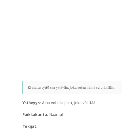
Kiusattu tyttö saa ystävän, joka autaa häntä selviämään.
Ystävyys:
Aina voi olla joku, joka välittää.
Paikkakunta:
Naantali
Tekijät: