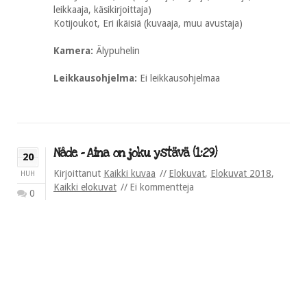
leikkaaja, käsikirjoittaja)
Kotijoukot, Eri ikäisiä (kuvaaja, muu avustaja)
Kamera:
Älypuhelin
Leikkausohjelma:
Ei leikkausohjelmaa
Nåde – Aina on joku ystävä (1:29)
20
Kirjoittanut
Kaikki kuvaa
Elokuvat
,
Elokuvat 2018
,
HUH
Kaikki elokuvat
Ei kommentteja
0