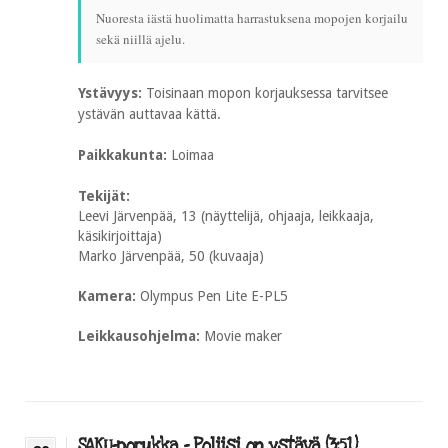
Nuoresta iästä huolimatta harrastuksena mopojen korjailu
sekä niillä ajelu.
Ystävyys:
Toisinaan mopon korjauksessa tarvitsee
ystävän auttavaa kättä.
Paikkakunta:
Loimaa
Tekijät:
Leevi Järvenpää, 13 (näyttelijä, ohjaaja, leikkaaja,
käsikirjoittaja)
Marko Järvenpää, 50 (kuvaaja)
Kamera:
Olympus Pen Lite E-PL5
Leikkausohjelma:
Movie maker
SAKU-porukka – Poliisi on ystävä (3:51)