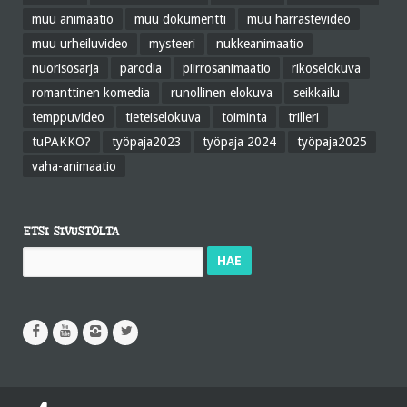
muu animaatio
muu dokumentti
muu harrastevideo
muu urheiluvideo
mysteeri
nukkeanimaatio
nuorisosarja
parodia
piirrosanimaatio
rikoselokuva
romanttinen komedia
runollinen elokuva
seikkailu
temppuvideo
tieteiselokuva
toiminta
trilleri
tuPAKKO?
työpaja2023
työpaja 2024
työpaja2025
vaha-animaatio
ETSI SIVUSTOLTA
Haku: