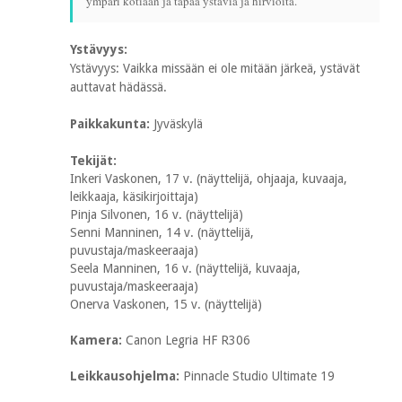
ympäri kotiaan ja tapaa ystäviä ja hirviöitä.
Ystävyys:
Ystävyys: Vaikka missään ei ole mitään järkeä, ystävät
auttavat hädässä.
Paikkakunta:
Jyväskylä
Tekijät:
Inkeri Vaskonen, 17 v. (näyttelijä, ohjaaja, kuvaaja,
leikkaaja, käsikirjoittaja)
Pinja Silvonen, 16 v. (näyttelijä)
Senni Manninen, 14 v. (näyttelijä,
puvustaja/maskeeraaja)
Seela Manninen, 16 v. (näyttelijä, kuvaaja,
puvustaja/maskeeraaja)
Onerva Vaskonen, 15 v. (näyttelijä)
Kamera:
Canon Legria HF R306
Leikkausohjelma:
Pinnacle Studio Ultimate 19