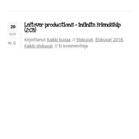
Leftover productions – Infinite Friendship
20
(2:03)
HUH
Kirjoittanut
Kaikki kuvaa
Elokuvat
,
Elokuvat 2018
,
0
Kaikki elokuvat
Ei kommentteja