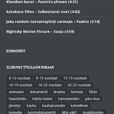
Klassikon kuvat – Punottu yhteen (4:21)
Katukuva-films – Sulkeutuvat ovet (4:02)
Joku random tuotantoyhtiö varmaan – Paahto (3:18)
Nightsky Motion Picture – Suoja (4:59)
KOMMENTIT
ELOKUVAT TYYLILAJIN MUKAAN
8-12-vuotiaat
8-15-vuotiaat
13-15-vuotiaat
16-19-vuotiaat
16-23-vuotiaat
20-23-vuotiaat
animaatio
dokumentti
draama
fantasia
Fiktio
haastattelu
Haista home!
harrastevideo
joku muu
jännitys
kauhu
kauhukomedia
kokeellinen
komedia
luontodokumentti
Mitä välii?
musiikkivideo