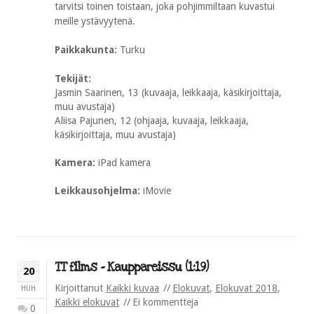
tarvitsi toinen toistaan, joka pohjimmiltaan kuvastui
meille ystävyytenä.
Paikkakunta:
Turku
Tekijät:
Jasmin Saarinen, 13 (kuvaaja, leikkaaja, käsikirjoittaja,
muu avustaja)
Aliisa Pajunen, 12 (ohjaaja, kuvaaja, leikkaaja,
käsikirjoittaja, muu avustaja)
Kamera:
iPad kamera
Leikkausohjelma:
iMovie
TT films – Kauppareissu (1:19)
20
Kirjoittanut
Kaikki kuvaa
Elokuvat
,
Elokuvat 2018
,
HUH
Kaikki elokuvat
Ei kommentteja
0