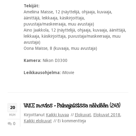
Tekijät:
Ameliina Maisse, 12 (näyttelijä, ohjaaja, kuvaaja,
äänittäjä, leikkaaja, käsikirjoittaja,
puvustaja/maskeeraaja, muu avustaja)
Aino Jaakkola, 12 (näyttelijä, ohjaaja, kuvaaja, äänittäjä,
leikkaaja, käsikirjoittaja, puvustaja/maskeeraaja, muu
avustaja)
Oona Maisse, 8 (kuvaaja, muu avustaja)
Kamera:
Nikon D3300
Leikkausohjelma:
iMovie
VAKE movies – Painajaisissa nähdään (2:43)
20
Kirjoittanut
Kaikki kuvaa
Elokuvat
,
Elokuvat 2018
,
HUH
Kaikki elokuvat
Ei kommentteja
0