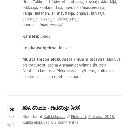
Unna Takku, 11 (näyttelijä, ohjaaja, kuvaaja, äänittäjä,
leikkaaja, käsikirjoittaja, puvustaja/maskeeraaja)
Tanja Hietanen, 11 (näyttelijä, ohjaaja, kuvaaja,
äänittäjä, leikkaaja, käsikirjoittaja,
puvustaja/maskeeraaja)
Kamera:
Ipad2
Leikkausohjelma:
Imovie
Muuta tietoa elokuvasta / huomioitavaa:
Elokuva
on toteutettu osana Animaatiot valinnaiskurssia
Nuolialan koulussa Pirkkalassa – työ tehty kuitenkin
itsenäisesti, ilman opettajien apua.
A&A studio – Muistoja (4:58)
20
Kirjoittanut
Kaikki kuvaa
Elokuvat
,
Elokuvat 2018
,
HUH
Kaikki elokuvat
3 kommenttia
3