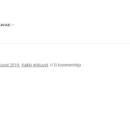
tavaa:
–
kuvat 2019
,
Kaikki elokuvat
Ei kommentteja