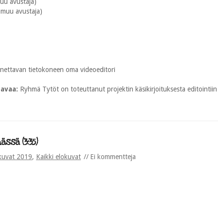
muu avustaja)
, muu avustaja)
nettavan tietokoneen oma videoeditori
tavaa:
Ryhmä Tytöt on toteuttanut projektin käsikirjoituksesta editointiin
ässä (3:35)
kuvat 2019
,
Kaikki elokuvat
Ei kommentteja