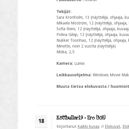
Tekijät:
Sara Kronholm, 13 (näyttelijä, ohjaaja, kuva
Mikaela Moström, 12 (näyttelijä, ohjaaja, k
Sofia Reini, 12 (näyttelijä, ohjaaja, kuvaaja
Polina Gilep, 12 (näyttelijä, ohjaaja, kuvaaj
Nukker Toonhao, 12 (näyttelijä, ohjaaja, k
Minette, noin 2 vuotta (näyttelijä)
Miska, 2,5
Kamera:
Lumix
Leikkausohjelma:
Windows Movie Mak
Muuta tietoa elokuvasta / huomioi
Köttbullar19 – Ero (3:58)
18
Kirjoittanut
Kaikki kuvaa
Elokuvat
,
Elo