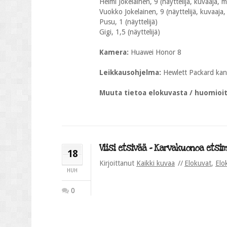
Helmi Jokelainen, 9 (näyttelijä, kuvaaja, 
Vuokko Jokelainen, 9 (näyttelijä, kuvaaja
Pusu, 1 (näyttelijä)
Gigi, 1,5 (näyttelijä)
Kamera:
Huawei Honor 8
Leikkausohjelma:
Hewlett Packard kan
Muuta tietoa elokuvasta / huomioi
Viisi etsivää – Karvakuonoa etsim
18
Kirjoittanut
Kaikki kuvaa
Elokuvat
,
Elo
HUH
0