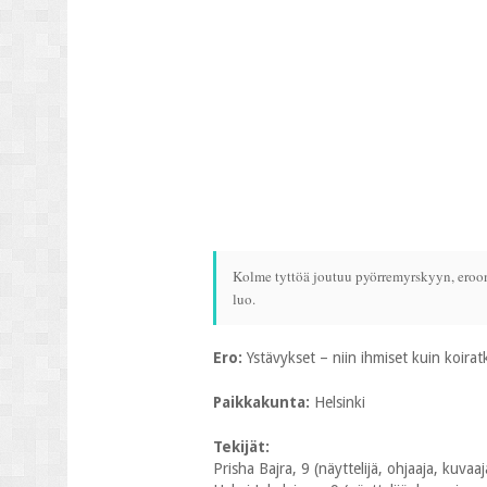
Kolme tyttöä joutuu pyörremyrskyyn, eroon t
luo.
Ero:
Ystävykset – niin ihmiset kuin koirat
Paikkakunta:
Helsinki
Tekijät:
Prisha Bajra, 9 (näyttelijä, ohjaaja, kuvaaja