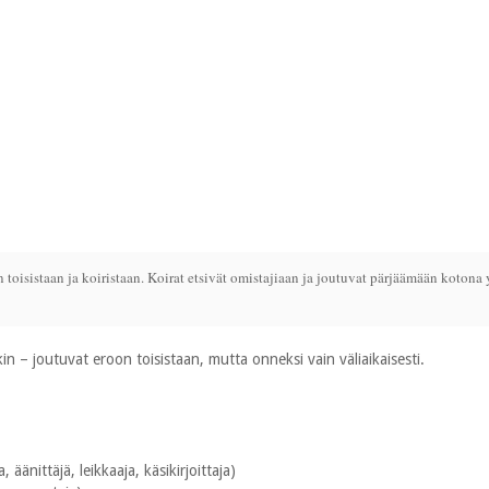
oisistaan ja koiristaan. Koirat etsivät omistajiaan ja joutuvat pärjäämään kotona y
kin – joutuvat eroon toisistaan, mutta onneksi vain väliaikaisesti.
, äänittäjä, leikkaaja, käsikirjoittaja)