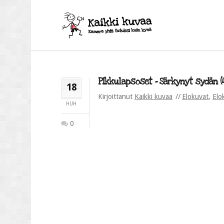
Pikkulapsoset – Särkynyt sydän (4
18
Kirjoittanut
Kaikki kuvaa
Elokuvat
,
Elo
HUH
0