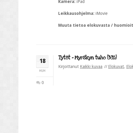
Kamera:
iPad
Leikkausohjelma:
iMovie
Muuta tietoa elokuvasta / huomioi
Tytöt – Myrskyn tuho (3:35)
18
Kirjoittanut
Kaikki kuvaa
Elokuvat
,
Elo
HUH
0