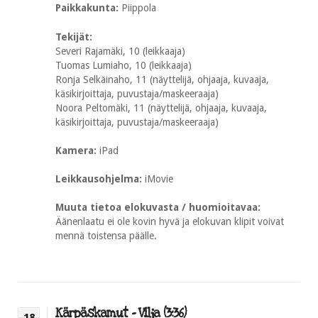
Paikkakunta:
Piippola
Tekijät:
Severi Rajamäki, 10 (leikkaaja)
Tuomas Lumiaho, 10 (leikkaaja)
Ronja Selkäinaho, 11 (näyttelijä, ohjaaja, kuvaaja,
käsikirjoittaja, puvustaja/maskeeraaja)
Noora Peltomäki, 11 (näyttelijä, ohjaaja, kuvaaja,
käsikirjoittaja, puvustaja/maskeeraaja)
Kamera:
iPad
Leikkausohjelma:
iMovie
Muuta tietoa elokuvasta / huomioitavaa:
Äänenlaatu ei ole kovin hyvä ja elokuvan klipit voivat
mennä toistensa päälle.
Kärpäskamut – Vilja (3:36)
18