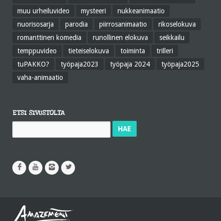
muu urheiluvideo
mysteeri
nukkeanimaatio
nuorisosarja
parodia
piirrosanimaatio
rikoselokuva
romanttinen komedia
runollinen elokuva
seikkailu
temppuvideo
tieteiselokuva
toiminta
trilleri
tuPAKKO?
työpaja2023
työpaja 2024
työpaja2025
vaha-animaatio
ETSI SIVUSTOLTA
Haku: