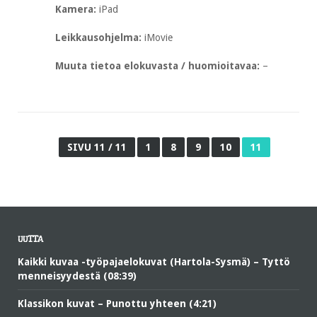
Kamera:
iPad
Leikkausohjelma:
iMovie
Muuta tietoa elokuvasta / huomioitavaa:
–
SIVU 11 / 11
1
8
9
10
11
UUTTA
Kaikki kuvaa -työpajaelokuvat (Hartola-Sysmä) – Tyttö
menneisyydestä (08:39)
Klassikon kuvat – Punottu yhteen (4:21)