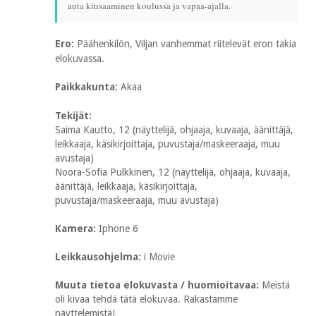
auta kiusaaminen koulussa ja vapaa-ajalla.
Ero:
Päähenkilön, Viljan vanhemmat riitelevät eron takia
elokuvassa.
Paikkakunta:
Akaa
Tekijät:
Saima Kautto, 12 (näyttelijä, ohjaaja, kuvaaja, äänittäjä,
leikkaaja, käsikirjoittaja, puvustaja/maskeeraaja, muu
avustaja)
Noora-Sofia Pulkkinen, 12 (näyttelijä, ohjaaja, kuvaaja,
äänittäjä, leikkaaja, käsikirjoittaja,
puvustaja/maskeeraaja, muu avustaja)
Kamera:
Iphone 6
Leikkausohjelma:
i Movie
Muuta tietoa elokuvasta / huomioitavaa:
Meistä
oli kivaa tehdä tätä elokuvaa. Rakastamme
näyttelemistä!