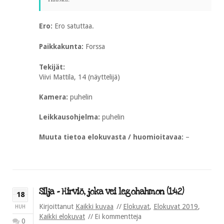
Ero:
Ero satuttaa.
Paikkakunta:
Forssa
Tekijät:
Viivi Mattila, 14 (näyttelijä)
Kamera:
puhelin
Leikkausohjelma:
puhelin
Muuta tietoa elokuvasta / huomioitavaa:
–
Silja – Hirviö, joka vei legohahmon (1:42)
18
Kirjoittanut
Kaikki kuvaa
Elokuvat
,
Elokuvat 2019
,
HUH
Kaikki elokuvat
Ei kommentteja
0