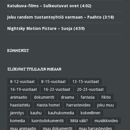
Katukuva-films – Sulkeutuvat ovet (4:02)
Joku random tuotantoyhtiö varmaan – Paahto (3:18)
Nightsky Motion Picture – Suoja (4:59)
KOMMENTIT
ELOKUVAT TYYLILAJIN MUKAAN
8-12-vuotiaat
8-15-vuotiaat
13-15-vuotiaat
16-19-vuotiaat
16-23-vuotiaat
20-23-vuotiaat
animaatio
dokumentti
draama
fantasia
Fiktio
haastattelu
Haista home!
harrastevideo
joku muu
jännitys
kauhu
kauhukomedia
kokeellinen
komedia
luontodokumentti
Mitä välii?
musiikkivideo
muu animaatio
muu dokumentti
muu harrastevideo