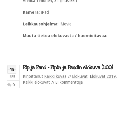
Annika Timonen, 31 (musiikki)
Kamera:
iPad
Leikkausohjelma:
iMovie
Muuta tietoa elokuvasta / huomioitavaa:
–
Pip ja Pand – Pipin ja Pandin elokuva (1:00)
18
Kirjoittanut
Kaikki kuvaa
Elokuvat
,
Elokuvat 2019
,
HUH
Kaikki elokuvat
Ei kommentteja
0