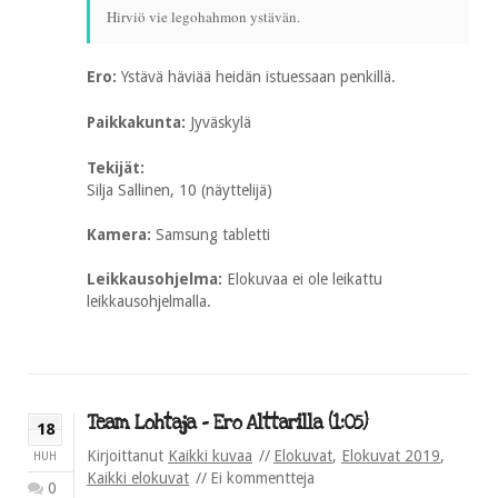
Hirviö vie legohahmon ystävän.
Ero:
Ystävä häviää heidän istuessaan penkillä.
Paikkakunta:
Jyväskylä
Tekijät:
Silja Sallinen, 10 (näyttelijä)
Kamera:
Samsung tabletti
Leikkausohjelma:
Elokuvaa ei ole leikattu
leikkausohjelmalla.
Team Lohtaja – Ero Alttarilla (1:05)
18
Kirjoittanut
Kaikki kuvaa
Elokuvat
,
Elokuvat 2019
,
HUH
Kaikki elokuvat
Ei kommentteja
0