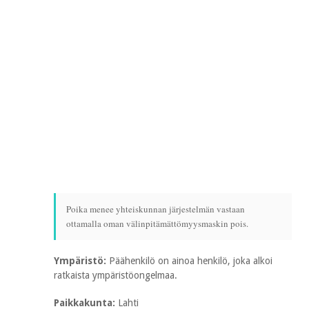
Poika menee yhteiskunnan järjestelmän vastaan
ottamalla oman välinpitämättömyysmaskin pois.
Ympäristö:
Päähenkilö on ainoa henkilö, joka alkoi
ratkaista ympäristöongelmaa.
Paikkakunta:
Lahti