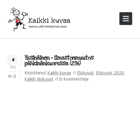
Yksinäinen – Ilmastonmuutos
4
pähkinänkuoressa (2:36)
TOU
Kirjoittanut
Kaikki kuvaa
Elokuvat
,
Elokuvat 2020
,
0
Kaikki elokuvat
Ei kommentteja