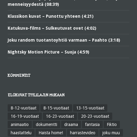
menneisyydestä (08:39)
Klassikon kuvat – Punottu yhteen (4:21)
Katukuva-films – Sulkeutuvat ovet (4:02)
Joku random tuotantoyhtiö varmaan – Paahto (3:18)
Nightsky Motion Picture – Suoja (4:59)
KOMMENTIT
ELOKUVAT TYYLILAJIN MUKAAN
8-12-vuotiaat
8-15-vuotiaat
13-15-vuotiaat
16-19-vuotiaat
16-23-vuotiaat
20-23-vuotiaat
animaatio
dokumentti
draama
fantasia
Fiktio
haastattelu
Haista home!
harrastevideo
joku muu