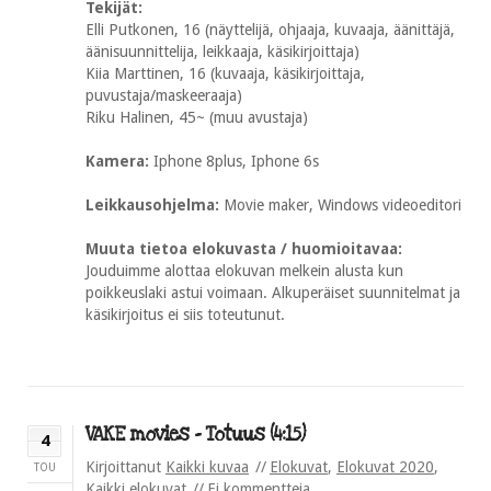
Tekijät:
Elli Putkonen, 16 (näyttelijä, ohjaaja, kuvaaja, äänittäjä,
äänisuunnittelija, leikkaaja, käsikirjoittaja)
Kiia Marttinen, 16 (kuvaaja, käsikirjoittaja,
puvustaja/maskeeraaja)
Riku Halinen, 45~ (muu avustaja)
Kamera:
Iphone 8plus, Iphone 6s
Leikkausohjelma:
Movie maker, Windows videoeditori
Muuta tietoa elokuvasta / huomioitavaa:
Jouduimme alottaa elokuvan melkein alusta kun
poikkeuslaki astui voimaan. Alkuperäiset suunnitelmat ja
käsikirjoitus ei siis toteutunut.
VAKE movies – Totuus (4:15)
4
Kirjoittanut
Kaikki kuvaa
Elokuvat
,
Elokuvat 2020
,
TOU
Kaikki elokuvat
Ei kommentteja