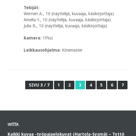
Tekijät:
Werneri A., 10 (näyttelijä, kuvaaja, käsikirjoittaja)
Amelia Y., 10 (näyttelijä, kuvaaja, käsikirjoittaja)
Julia R., 10 (näyttelijä, kuvaaja, käsikirjoittaja)
Kamera:
1Plus
Leikkausohjelma:
Kinemaster
SIVU 3 / 7
1
2
3
4
5
6
7
UUTTA
Kaikki kuvaa -työpajaelokuvat (Hartola-Sysmä) – Tyttö