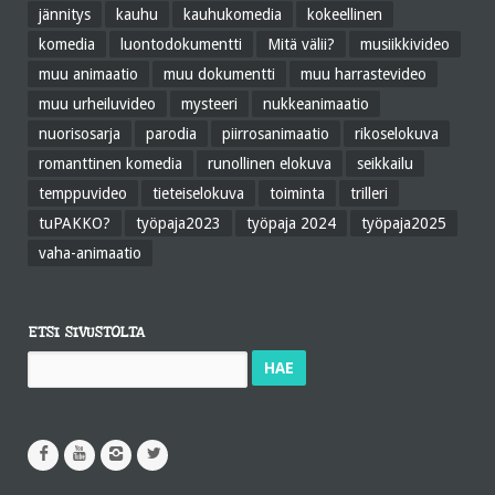
jännitys
kauhu
kauhukomedia
kokeellinen
komedia
luontodokumentti
Mitä välii?
musiikkivideo
muu animaatio
muu dokumentti
muu harrastevideo
muu urheiluvideo
mysteeri
nukkeanimaatio
nuorisosarja
parodia
piirrosanimaatio
rikoselokuva
romanttinen komedia
runollinen elokuva
seikkailu
temppuvideo
tieteiselokuva
toiminta
trilleri
tuPAKKO?
työpaja2023
työpaja 2024
työpaja2025
vaha-animaatio
ETSI SIVUSTOLTA
Haku: