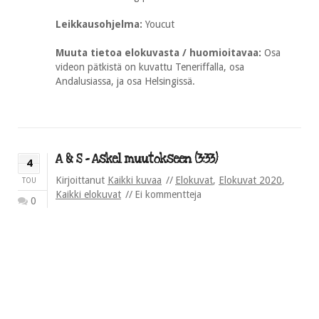
Leikkausohjelma:
Youcut
Muuta tietoa elokuvasta / huomioitavaa:
Osa
videon pätkistä on kuvattu Teneriffalla, osa
Andalusiassa, ja osa Helsingissä.
A & S – Askel muutokseen (3:33)
4
Kirjoittanut
Kaikki kuvaa
Elokuvat
,
Elokuvat 2020
,
TOU
Kaikki elokuvat
Ei kommentteja
0