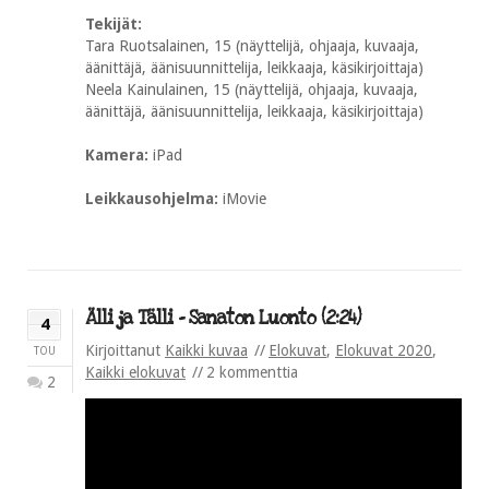
Tekijät:
Tara Ruotsalainen, 15 (näyttelijä, ohjaaja, kuvaaja,
äänittäjä, äänisuunnittelija, leikkaaja, käsikirjoittaja)
Neela Kainulainen, 15 (näyttelijä, ohjaaja, kuvaaja,
äänittäjä, äänisuunnittelija, leikkaaja, käsikirjoittaja)
Kamera:
iPad
Leikkausohjelma:
iMovie
Älli ja Tälli – Sanaton Luonto (2:24)
4
Kirjoittanut
Kaikki kuvaa
Elokuvat
,
Elokuvat 2020
,
TOU
Kaikki elokuvat
2 kommenttia
2