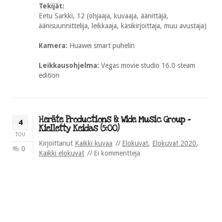
Tekijät:
Eetu Sarkki, 12 (ohjaaja, kuvaaja, äänittäjä,
äänisuunnittelija, leikkaaja, käsikirjoittaja, muu avustaja)
Kamera:
Huawei smart puhelin
Leikkausohjelma:
Vegas movie studio 16.0 steam
edition
Heräte Productions & Wide Music Group –
4
Kielletty Keidas (5:00)
TOU
Kirjoittanut
Kaikki kuvaa
Elokuvat
,
Elokuvat 2020
,
0
Kaikki elokuvat
Ei kommentteja