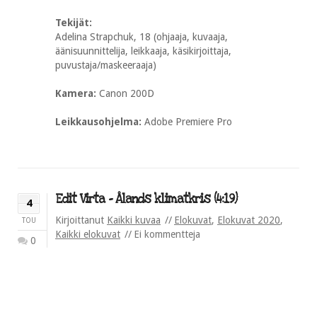
Tekijät:
Adelina Strapchuk, 18 (ohjaaja, kuvaaja,
äänisuunnittelija, leikkaaja, käsikirjoittaja,
puvustaja/maskeeraaja)
Kamera:
Canon 200D
Leikkausohjelma:
Adobe Premiere Pro
Edit Virta – Ålands klimatkris (4:19)
4
Kirjoittanut
Kaikki kuvaa
Elokuvat
,
Elokuvat 2020
,
TOU
Kaikki elokuvat
Ei kommentteja
0