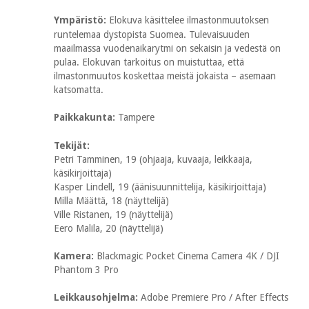
Ympäristö:
Elokuva käsittelee ilmastonmuutoksen
runtelemaa dystopista Suomea. Tulevaisuuden
maailmassa vuodenaikarytmi on sekaisin ja vedestä on
pulaa. Elokuvan tarkoitus on muistuttaa, että
ilmastonmuutos koskettaa meistä jokaista – asemaan
katsomatta.
Paikkakunta:
Tampere
Tekijät:
Petri Tamminen, 19 (ohjaaja, kuvaaja, leikkaaja,
käsikirjoittaja)
Kasper Lindell, 19 (äänisuunnittelija, käsikirjoittaja)
Milla Määttä, 18 (näyttelijä)
Ville Ristanen, 19 (näyttelijä)
Eero Malila, 20 (näyttelijä)
Kamera:
Blackmagic Pocket Cinema Camera 4K / DJI
Phantom 3 Pro
Leikkausohjelma:
Adobe Premiere Pro / After Effects