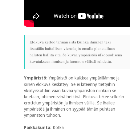
Elokuva kertoo tarinan siitä kuinka ihminen teki
itsestään haitallisen vieraslajin omalla planetallaan
haluten hallita sitä. Se kuvaa ympäristöä ulkopuolisena
kuvatakseen ihmisen ja luonnon välistä suhdetta.
Ympäristö:
Ympäristö on kaikkea ympärillämme ja
siihen elokuva keskittyy. Se ei kiteenny tiettyihin
yksityiskohtiin vaan kuvaa ympäristöä niinkuin se
koetaan, ohimenevinä hetkinä. Elokuva tekee selkeän
erottelun ympäristön ja ihmisen välillä. Se ihailee
ympäristöä ja ihminen on syypää tämän puhtaan
ympäristön tuhoon.
Paikkakunta:
Kotka