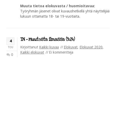
Muuta tietoa elokuvasta / huomioitavaa:
Työryhmän jäsenet olivat kuvaushetkellä yhtä näyttelijää
lukuun ottamatta 18- tai 19-vuotiaita.
TN – Muutosta ilmassa (3:24)
4
Kirjoittanut
Kaikki kuvaa
Elokuvat
,
Elokuvat 2020
,
TOU
Kaikki elokuvat
Ei kommentteja
0