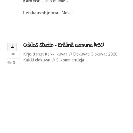
Kamera:
Osmo mobile 2
Leikkausohjelma:
iMovie
Oekles Studio – Eräänä aamuna (4:56)
4
Kirjoittanut
Kaikki kuvaa
Elokuvat
,
Elokuvat 2020
,
TOU
Kaikki elokuvat
Ei kommentteja
0