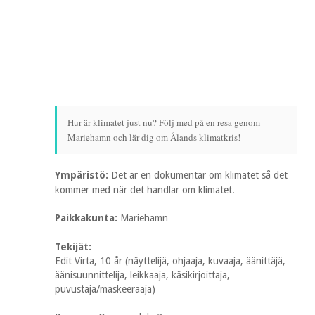
Hur är klimatet just nu? Följ med på en resa genom
Mariehamn och lär dig om Ålands klimatkris!
Ympäristö:
Det är en dokumentär om klimatet så det
kommer med när det handlar om klimatet.
Paikkakunta:
Mariehamn
Tekijät:
Edit Virta, 10 år (näyttelijä, ohjaaja, kuvaaja, äänittäjä,
äänisuunnittelija, leikkaaja, käsikirjoittaja,
puvustaja/maskeeraaja)