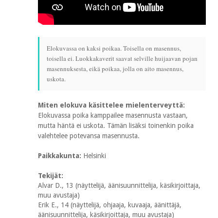
Elokuvassa on kaksi poikaa. Toisella on masennus,
toisella ei. Luokkakaverit saavat selville huijaavan pojan
masennuksesta, eikä poikaa, jolla on aito masennus,
uskota.
Miten elokuva käsittelee mielenterveyttä:
Elokuvassa poika kamppailee masennusta vastaan,
mutta häntä ei uskota. Tämän lisäksi toinenkin poika
valehtelee potevansa masennusta.
Paikkakunta:
Helsinki
Tekijät:
Alvar D., 13 (näyttelijä, äänisuunnittelija, käsikirjoittaja,
muu avustaja)
Erik E., 14 (näyttelijä, ohjaaja, kuvaaja, äänittäjä,
äänisuunnittelija, käsikirjoittaja, muu avustaja)