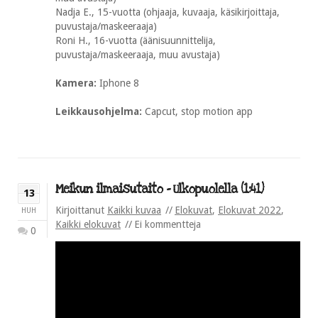
Nadja E., 15-vuotta (ohjaaja, kuvaaja, käsikirjoittaja,
puvustaja/maskeeraaja)
Roni H., 16-vuotta (äänisuunnittelija,
puvustaja/maskeeraaja, muu avustaja)
Kamera:
Iphone 8
Leikkausohjelma:
Capcut, stop motion app
Meikun ilmaisutaito – Ulkopuolella (1:41)
13
Kirjoittanut
Kaikki kuvaa
Elokuvat
,
Elokuvat 2022
,
HUH
Kaikki elokuvat
Ei kommentteja
0