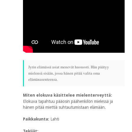
Jyrin elämässä asiat menevät huonosti. Hän päätyy
mielensä sisään, jossa hänen pitää valita oma
elämänasenteensa.
Miten elokuva käsittelee mielenterveyttä:
Elokuva tapahtuu pääosin päähenkilön mielessä ja
hänen pitää miettiä suhtautumistaan elämään.
Paikkakunta:
Lahti
Tekijät: