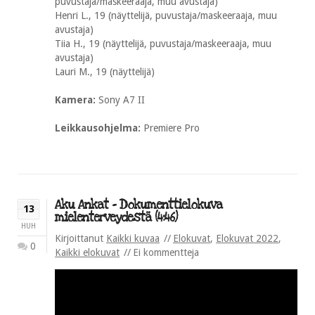
puvustaja/maskeeraaja, muu avustaja)
Henri L., 19 (näyttelijä, puvustaja/maskeeraaja, muu
avustaja)
Tiia H., 19 (näyttelijä, puvustaja/maskeeraaja, muu
avustaja)
Lauri M., 19 (näyttelijä)
Kamera:
Sony A7 II
Leikkausohjelma:
Premiere Pro
Aku Ankat – Dokumenttielokuva
13
mielenterveydestä (4:46)
HUH
Kirjoittanut
Kaikki kuvaa
Elokuvat
,
Elokuvat 2022
,
0
Kaikki elokuvat
Ei kommentteja