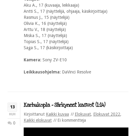
Aku A., 17 (kuvaaja, leikkaaja)
Antti S., 17 (näyttelijä, ohjaaja, käsikirjoittaja)
Rasmus J., 15 (näyttelijä)
Olivia K., 16 (näyttelijä)
Arttu V., 18 (näyttelijä)
Miska S., 17 (näyttelijä)
Topias S., 17 (näyttelijä)
Saga S., 17 (käsikirjoittaja)
Kamera:
Sony ZV-E10
Leikkausohjelma:
DaVinci Resolve
Karhukopla – Särkyneet kasvot (1:14)
13
Kirjoittanut
Kaikki kuvaa
Elokuvat
,
Elokuvat 2022
,
HUH
Kaikki elokuvat
Ei kommentteja
0