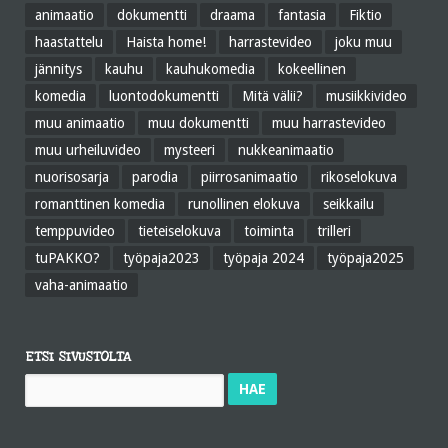
animaatio
dokumentti
draama
fantasia
Fiktio
haastattelu
Haista home!
harrastevideo
joku muu
jännitys
kauhu
kauhukomedia
kokeellinen
komedia
luontodokumentti
Mitä välii?
musiikkivideo
muu animaatio
muu dokumentti
muu harrastevideo
muu urheiluvideo
mysteeri
nukkeanimaatio
nuorisosarja
parodia
piirrosanimaatio
rikoselokuva
romanttinen komedia
runollinen elokuva
seikkailu
temppuvideo
tieteiselokuva
toiminta
trilleri
tuPAKKO?
työpaja2023
työpaja 2024
työpaja2025
vaha-animaatio
ETSI SIVUSTOLTA
Haku: