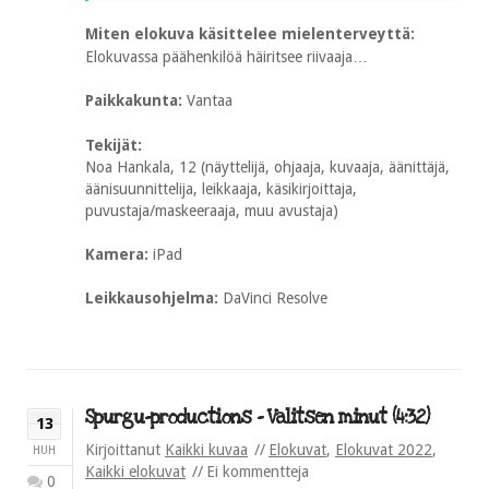
Miten elokuva käsittelee mielenterveyttä:
Elokuvassa päähenkilöä häiritsee riivaaja…
Paikkakunta:
Vantaa
Tekijät:
Noa Hankala, 12 (näyttelijä, ohjaaja, kuvaaja, äänittäjä,
äänisuunnittelija, leikkaaja, käsikirjoittaja,
puvustaja/maskeeraaja, muu avustaja)
Kamera:
iPad
Leikkausohjelma:
DaVinci Resolve
Spurgu-productions – Valitsen minut (4:32)
13
Kirjoittanut
Kaikki kuvaa
Elokuvat
,
Elokuvat 2022
,
HUH
Kaikki elokuvat
Ei kommentteja
0