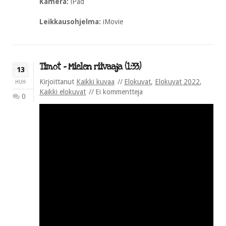
Kamera:
iPad
Leikkausohjelma:
iMovie
Timot – Mielen riivaaja (1:33)
13
Kirjoittanut
Kaikki kuvaa
Elokuvat
,
Elokuvat 2022
,
HUH
Kaikki elokuvat
Ei kommentteja
0