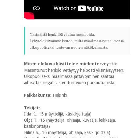
Yksinäistä henkilöä ei aina huomioida.
Lyhytelokuvamme kertoo, miltä maailma näyttää itsensä
ulkopuoliseksi tuntevan nuoren näkökulmasta.
Miten elokuva käsittelee mielenterveyttä:
Masentunut henkilö vetäytyy helposti yksinäisyyteen.
Ulkopuoliseksi maailmassa jättäytyminen saattaa
aiheuttaa negatiivisten tunteiden purkautumista.
Paikkakunta:
Helsinki
Tekijät:
Iida K., 15 (näyttelijä, käsikirjoittaja)
Olga T., 15 (näyttelijä, ohjaaja, kuvaaja, leikkaaja,
käsikirjoittaja)
Hilma S., 16 (näyttelijä, ohjaaja, käsikirjoittaja)