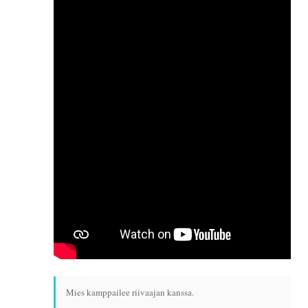
Mies kamppailee riivaajan kanssa.