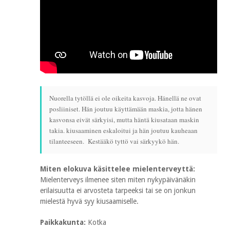
Nuorella tytöllä ei ole oikeita kasvoja. Hänellä ne ovat
posliiniset. Hän joutuu käyttämään maskia, jotta hänen
kasvonsa eivät särkyisi, mutta häntä kiusataan maskin
takia. kiusaaminen eskaloitui ja hän joutuu kauheaan
tilanteeseen. Kestääkö tyttö vai särkyykö hän.
Miten elokuva käsittelee mielenterveyttä:
Mielenterveys ilmenee siten miten nykypäivänäkin
erilaisuutta ei arvosteta tarpeeksi tai se on jonkun
mielestä hyvä syy kiusaamiselle.
Paikkakunta:
Kotka