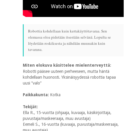
Robottia kohdellaan kuin kertakäyttötavaraa. Sen
olemassa oloa pidetään itsestään selvänä. Lopulta se
löydetään roskiksesta ja nähdään muunakin kuin
tavarana.
Miten elokuva käsittelee mielenterveyttä:
Robotti pääsee uuteen perheeseen, mutta häntä
kohdellaan huonosti. Yksinäisyydessä robottia tapaa
uusi ”valo”
Paikkakunta:
Kotka
Tekijät:
Ella R., 15-vuotta (ohjaaja, kuvaaja, käsikirjoittaja,
puvustaja/maskeeraaja, muu avustaja)
Eemeli S., 16-vuotta (kuvaaja, puvustaja/maskeeraaja,
muu avustaja)