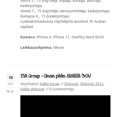
Noora S., 15 (näyttelijä, ohjaaja, kuvaaja, äänittäjä,
käsikirjoittaja)
Xinmei T., 15 (näyttelijä, äänisuunnittelija, käsikirjoittaja)
Rumaysa K., 15 (käsikirjoittaja)
Luokkakohtauksessa näyttelijöitä avustivat 9C-luokan
oppilaat.
Kamera:
iPhone X, iPhone 11, OnePlus Nord N300
Leikkausohjelma:
iMovie
EVA Group – Oman pään sisällä (3:04)
13
Kirjoittanut
Kaikki kuvaa
Elokuvat
,
Elokuvat 2022
,
HUH
Kaikki elokuvat
Ei kommentteja
0