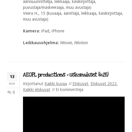
äänisuunnittelija, leikkaaja, käsikirjoittaja,
puvustaja/maskeeraaja, muu avustaja)
Veera H., 15 (kuvaaja, äänittäjä, leikkaaja, käsikirjoittaja,
muu avustaja)
Kamera:
iPad, iPhone
Leikkausohjelma:
iMovie, iMotion
AEOPL productions – Uskomukset (4:28)
13
Kirjoittanut
Kaikki kuvaa
Elokuvat
,
Elokuvat 2022
,
HUH
Kaikki elokuvat
Ei kommentteja
0