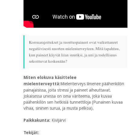
Koronarajoitukset ja suorituspaineet ovat vaikuttaneet
negatiivisesti nuorten mielenterveyteen. Mitä tapahtuu,
kun paineet käyvät liian suuriksi, ja uni ja todellisuus
sekoittuvat keskenään?
Miten elokuva käsittelee
mielenterveyttä:
Mielenterveys ilmenee päähenkilön
painajaisissa, joita stressi ja paineet aiheuttavat.
Jokaisessa unessa on oma väriteema, joka kuvaa
päähenkilön sen hetkisiä tunnettiloja (Punainen kuvaa
vihaa, sininen surua, ja musta pelkoa).
Paikkakunta:
Kivijärvi
Tekijät: