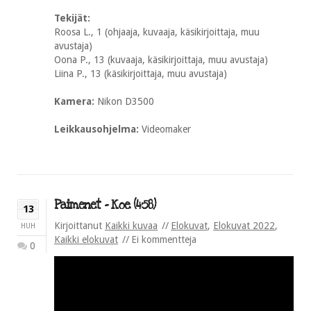
Tekijät:
Roosa L., 1 (ohjaaja, kuvaaja, käsikirjoittaja, muu
avustaja)
Oona P., 13 (kuvaaja, käsikirjoittaja, muu avustaja)
Liina P., 13 (käsikirjoittaja, muu avustaja)
Kamera:
Nikon D3500
Leikkausohjelma:
Videomaker
Paimenet – Koe (4:58)
13
Kirjoittanut
Kaikki kuvaa
Elokuvat
,
Elokuvat 2022
,
HUH
Kaikki elokuvat
Ei kommentteja
0