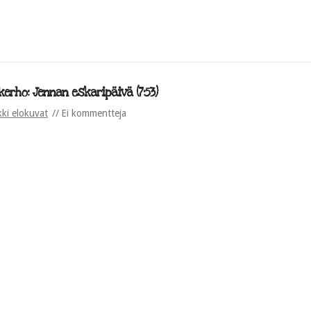
rho: Jennan eskaripäivä (7:53)
kki elokuvat
Ei kommentteja