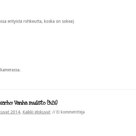
assa erityistä rohkeutta, koska on sokea)
n kamerassa.
erho: Vanha muisto (3:26)
kuvat 2014
,
Kaikki elokuvat
Ei kommentteja