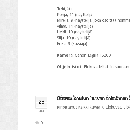
Tekijät:
Ronja, 11 (näyttelijä)
Mirella, 9 (näyttelijä, joka osoittaa homm
Vilma, 11 (näyttelijä)
Heidi, 10 (näyttelijä)
Silja, 10 (näyttelijä)
Erika, 9 (kuvaaja)
Kamera:
Canon Legria FS200
Ohjelmistot:
Elokuva leikattiin suoraa
Otavan koulun luovan toiminnan k
23
Kirjoittanut
Kaikki kuvaa
Elokuvat
,
Elo
MAA
0