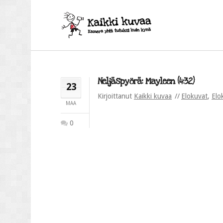
Neljäspyörä: Mayleen (4:32)
23
Kirjoittanut
Kaikki kuvaa
Elokuvat
,
Elo
MAA
0