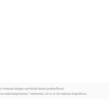
tule olemaan helppo myöskään hänen perheellensä.
un maksimipituuden 7 minuuttia, eli se ei ole mukana kilpailussa.