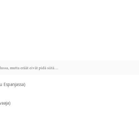
ussa, mutta eräät eivät pidä siitä…
tu Espanjassa)
vaaja)