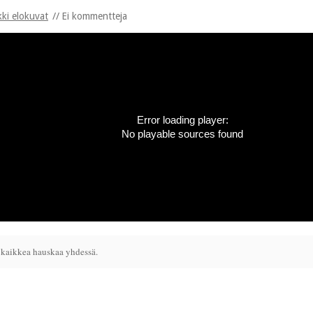
kki elokuvat
Ei kommentteja
Error loading player:
No playable sources found
t kaikkea hauskaa yhdessä.