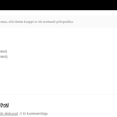
huomaa, että tämän kaappi ei ole normaali piilopaikka.
vaus)
vaus)
7:53)
kki elokuvat
Ei kommentteja