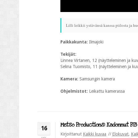
Lilli leikkii ystävänsä kanssa piilosta ja 
Paikkakunta:
Ilmajoki
Tekijät:
Linnea Virtanen, 12 (näytteleminen ja ku
Selina Tuomisto, 11 (näytteleminen ja ku
Kamera:
Samsungin kamera
Ohjelmistot:
Leikattu kamerassa
Metso Productions: Kadonnut PS3 (
16
Kirjoittanut
Kaikki kuvaa
Elokuvat
,
Kai