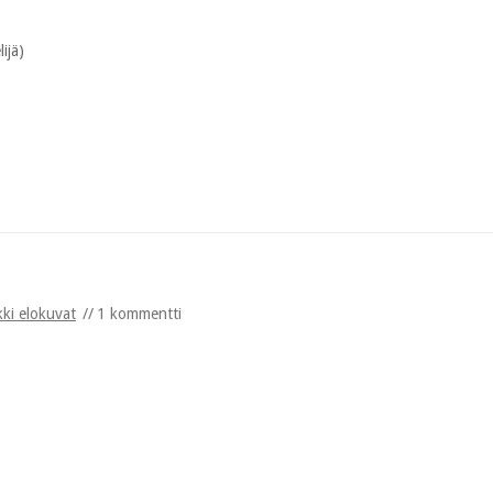
lijä)
kki elokuvat
1 kommentti