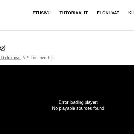
ETUSIVU
TUTORIAALIT
ELOKUVAT
KI
32)
kki elokuvat
Ei kommentteja
Error loading player:
No playable sources found