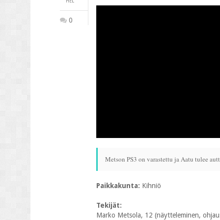
HEL
0
Metson PS3 on varastettu ja Aatu tulee aut
Paikkakunta:
Kihniö
Tekijät:
Marko Metsola, 12 (näytteleminen, ohjaus,