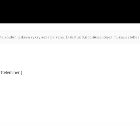
sta koulun jälkeen syksyisenä päivänä.
Diskattu: Kilpailusääntöjen mukaan elokuvat
ytteleminen)