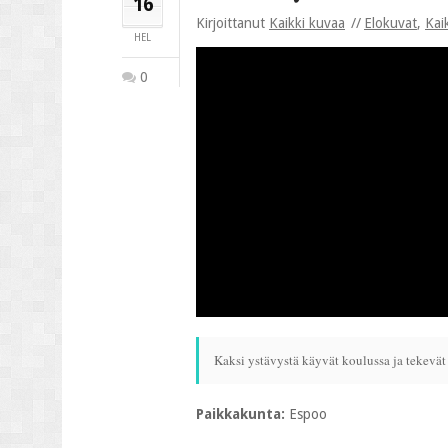
16
Kirjoittanut
Kaikki kuvaa
Elokuvat
,
Kai
HEL
0
Kaksi ystävystä käyvät koulussa ja tekevä
Paikkakunta:
Espoo