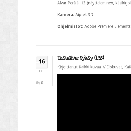
Alvar Perälä, 13 (näytteleminen, käsikirjoi
Kamera:
Aiptek 3D
Ohjelmistot:
Adobe Premiere Elements
Tasasivu: Syksy (1:35)
16
Kirjoittanut
Kaikki kuvaa
Elokuvat
,
Kai
HEL
0