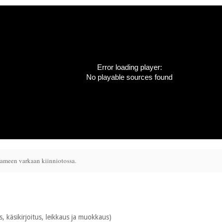
Error loading player:
No playable sources found
tameen varkaan kiinniotossa.
 käsikirjoitus, leikkaus ja muokkaus)