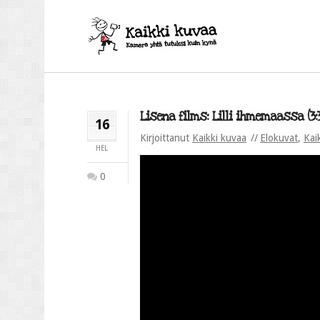
Lisena films: Lilli ihmemaassa (3:
16
Kirjoittanut
Kaikki kuvaa
Elokuvat
,
Kai
HEL
0