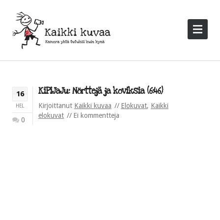
KiPiJaJu: Nörttejä ja koviksia (6:46)
16
Kirjoittanut
Kaikki kuvaa
Elokuvat
,
Kaikki
HEL
elokuvat
Ei kommentteja
0