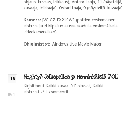
ohjaus, kuvaus, leikkaus), Antero Laaja, 11 (näyttelijä,
kuvaaja, leikkaaja), Oskari Laaja, 9 (näyttelijä, kuvaaja)
Kamera:
JVC GZ-EX210WE (poikien ensimmäinen
elokuva juuri kilpailun alussa saadulla ensimmäisellä
videokamerallaan)
Ohjelmistot:
Windows Live Movie Maker
Noghty7: Jalkapalloa ja Menninkäisiä (7:01)
16
Kirjoittanut
Kaikki kuvaa
Elokuvat
,
Kaikki
HEL
elokuvat
1 kommentti
1