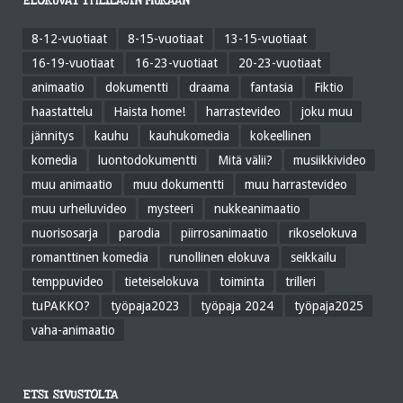
ELOKUVAT TYYLILAJIN MUKAAN
8-12-vuotiaat
8-15-vuotiaat
13-15-vuotiaat
16-19-vuotiaat
16-23-vuotiaat
20-23-vuotiaat
animaatio
dokumentti
draama
fantasia
Fiktio
haastattelu
Haista home!
harrastevideo
joku muu
jännitys
kauhu
kauhukomedia
kokeellinen
komedia
luontodokumentti
Mitä välii?
musiikkivideo
muu animaatio
muu dokumentti
muu harrastevideo
muu urheiluvideo
mysteeri
nukkeanimaatio
nuorisosarja
parodia
piirrosanimaatio
rikoselokuva
romanttinen komedia
runollinen elokuva
seikkailu
temppuvideo
tieteiselokuva
toiminta
trilleri
tuPAKKO?
työpaja2023
työpaja 2024
työpaja2025
vaha-animaatio
ETSI SIVUSTOLTA