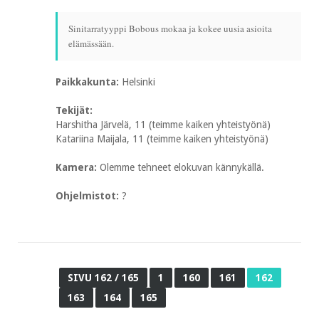
Sinitarratyyppi Bobous mokaa ja kokee uusia asioita
elämässään.
Paikkakunta:
Helsinki
Tekijät:
Harshitha Järvelä, 11 (teimme kaiken yhteistyönä)
Katariina Maijala, 11 (teimme kaiken yhteistyönä)
Kamera:
Olemme tehneet elokuvan kännykällä.
Ohjelmistot:
?
SIVU 162 / 165
1
160
161
162
163
164
165