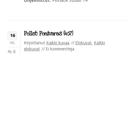
Ohjelmistot:
Pinnacle Studio 14
Pollet: Ponivaras (4:57)
16
Kirjoittanut
Kaikki kuvaa
Elokuvat
,
Kaikki
HEL
elokuvat
Ei kommentteja
0