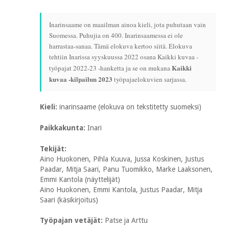
Inarinsaame on maailman ainoa kieli, jota puhutaan vain
Suomessa. Puhujia on 400. Inarinsaamessa ei ole
harrastaa
-sanaa. Tämä elokuva kertoo siitä. Elokuva
tehtiin Inarissa syyskuussa 2022 osana Kaikki kuvaa -
Kaikki
työpajat 2022-23 -hanketta ja se on mukana
kuvaa -kilpailun 2023
työpajaelokuvien sarjassa.
Kieli:
inarinsaame (elokuva on tekstitetty suomeksi)
Paikkakunta:
Inari
Tekijät:
Aino Huokonen, Pihla Kuuva, Jussa Koskinen, Justus
Paadar, Mitja Saari, Panu Tuomikko, Marke Laaksonen,
Emmi Kantola (näyttelijät)
Aino Huokonen, Emmi Kantola, Justus Paadar, Mitja
Saari (käsikirjoitus)
Työpajan vetäjät:
Patse ja Arttu