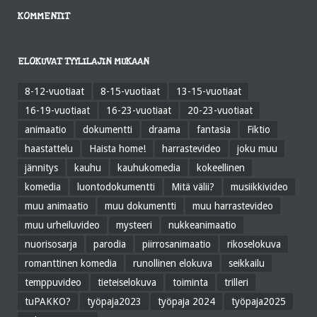
KOMMENTIT
ELOKUVAT TYYLILAJIN MUKAAN
8-12-vuotiaat
8-15-vuotiaat
13-15-vuotiaat
16-19-vuotiaat
16-23-vuotiaat
20-23-vuotiaat
animaatio
dokumentti
draama
fantasia
Fiktio
haastattelu
Haista home!
harrastevideo
joku muu
jännitys
kauhu
kauhukomedia
kokeellinen
komedia
luontodokumentti
Mitä välii?
musiikkivideo
muu animaatio
muu dokumentti
muu harrastevideo
muu urheiluvideo
mysteeri
nukkeanimaatio
nuorisosarja
parodia
piirrosanimaatio
rikoselokuva
romanttinen komedia
runollinen elokuva
seikkailu
temppuvideo
tieteiselokuva
toiminta
trilleri
tuPAKKO?
työpaja2023
työpaja 2024
työpaja2025