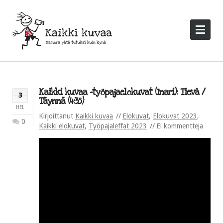
Kaikki kuvaa -työpajaelokuvat (Inari): Tievâ /
3
Täynnä (4:35)
HEL
Kirjoittanut
Kaikki kuvaa
Elokuvat
,
Elokuvat 2023
,
0
Kaikki elokuvat
,
Työpajaleffat 2023
Ei kommentteja