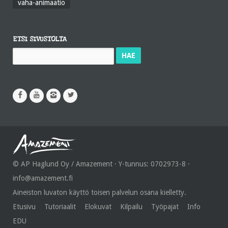
vaha-animaatio
ETSI SIVUSTOLTA
Haku:
© AP Haglund Oy / Amazement · Y-tunnus: 0702973-8 ·
info@amazement.fi
Aineiston luvaton käyttö toisen palvelun osana kielletty.
Etusivu
Tutoriaalit
Elokuvat
Kilpailu
Työpajat
Info
EDU