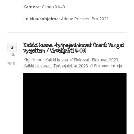
Kamera:
Canon XA40
Leikkausohjelma:
Adobe Premiere Pro 2021
Kaikki kuvaa -työpajaelokuvat (Inari): Vuogai
3
vyejettem / Virvelijahti (4:09)
HEL
Kirjoittanut
Kaikki kuvaa
Elokuvat
,
Elokuvat 2023
,
0
Kaikki elokuvat
,
Työpajaleffat 2023
Ei kommentteja