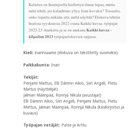
Kalastus on Inarinjoella kiellettyä ilman lupaa, mutta
mitä tehdä, jos kalanhimo yltyy liian kovaksi? Toisaalta,
onko lopulta mikään sitä, miltä näyttää? Elokuva tehtiin
Inarissa syyskuussa 2022 osana Kaikki kuvaa -työpajat
Kaikki kuvaa -
2022-23 -hanketta ja se on mukana
kilpailun 2023
työpajaelokuvien sarjassa.
Kieli:
inarinsaame (elokuva on tekstitetty suomeksi)
Paikkakunta:
Inari
Tekijät:
Penjami Mattus, Elli Dámnn Aikio, Siiri Angeli, Pietu
Mattus (näyttelijät)
Jalmari Mäenpää, Ronnjá Nikula (avustajat)
Elli Dámnn Aikio, Siiri Angeli, Penjami Mattus, Pietu
Mattus, Jalmari Mäenpää, Ronnjá Nikula (käsikirjoitus ja
kuvaus)
Työpajan vetäjät:
Patse ja Arttu