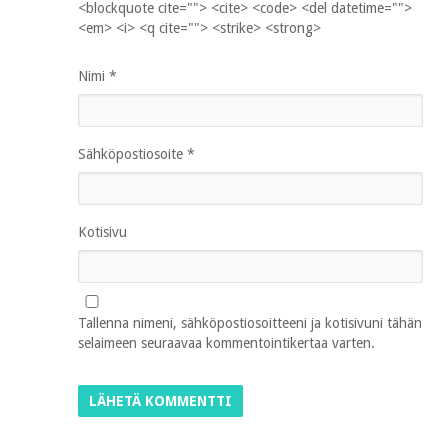
<blockquote cite=""> <cite> <code> <del datetime="">
<em> <i> <q cite=""> <strike> <strong>
Nimi
*
Sähköpostiosoite
*
Kotisivu
Tallenna nimeni, sähköpostiosoitteeni ja kotisivuni tähän
selaimeen seuraavaa kommentointikertaa varten.