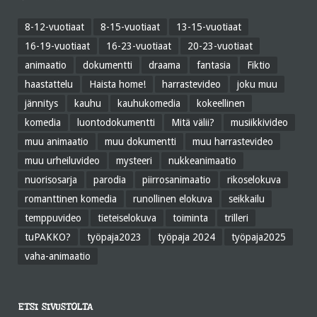
8-12-vuotiaat
8-15-vuotiaat
13-15-vuotiaat
16-19-vuotiaat
16-23-vuotiaat
20-23-vuotiaat
animaatio
dokumentti
draama
fantasia
Fiktio
haastattelu
Haista home!
harrastevideo
joku muu
jännitys
kauhu
kauhukomedia
kokeellinen
komedia
luontodokumentti
Mitä välii?
musiikkivideo
muu animaatio
muu dokumentti
muu harrastevideo
muu urheiluvideo
mysteeri
nukkeanimaatio
nuorisosarja
parodia
piirrosanimaatio
rikoselokuva
romanttinen komedia
runollinen elokuva
seikkailu
temppuvideo
tieteiselokuva
toiminta
trilleri
tuPAKKO?
työpaja2023
työpaja 2024
työpaja2025
vaha-animaatio
ETSI SIVUSTOLTA