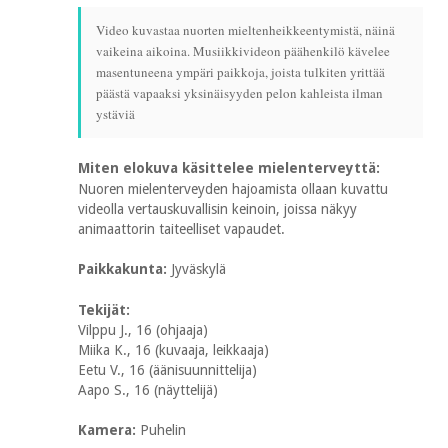
Video kuvastaa nuorten mieltenheikkeentymistä, näinä
vaikeina aikoina. Musiikkivideon päähenkilö kävelee
masentuneena ympäri paikkoja, joista tulkiten yrittää
päästä vapaaksi yksinäisyyden pelon kahleista ilman
ystäviä
Miten elokuva käsittelee mielenterveyttä:
Nuoren mielenterveyden hajoamista ollaan kuvattu
videolla vertauskuvallisin keinoin, joissa näkyy
animaattorin taiteelliset vapaudet.
Paikkakunta:
Jyväskylä
Tekijät:
Vilppu J., 16 (ohjaaja)
Miika K., 16 (kuvaaja, leikkaaja)
Eetu V., 16 (äänisuunnittelija)
Aapo S., 16 (näyttelijä)
Kamera:
Puhelin