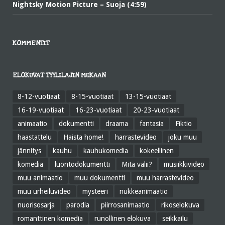
Nightsky Motion Picture – Suoja (4:59)
KOMMENTIT
ELOKUVAT TYYLILAJIN MUKAAN
8-12-vuotiaat
8-15-vuotiaat
13-15-vuotiaat
16-19-vuotiaat
16-23-vuotiaat
20-23-vuotiaat
animaatio
dokumentti
draama
fantasia
Fiktio
haastattelu
Haista home!
harrastevideo
joku muu
jännitys
kauhu
kauhukomedia
kokeellinen
komedia
luontodokumentti
Mitä välii?
musiikkivideo
muu animaatio
muu dokumentti
muu harrastevideo
muu urheiluvideo
mysteeri
nukkeanimaatio
nuorisosarja
parodia
piirrosanimaatio
rikoselokuva
romanttinen komedia
runollinen elokuva
seikkailu