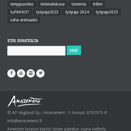
temppuvideo
tieteiselokuva
toiminta
trilleri
tuPAKKO?
työpaja2023
työpaja 2024
työpaja2025
vaha-animaatio
ETSI SIVUSTOLTA
Haku:
© AP Haglund Oy / Amazement · Y-tunnus: 0702973-8 ·
info@amazement.fi
Aineiston luvaton käyttö toisen palvelun osana kielletty.