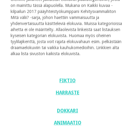
on mainittu tässä alapuolella. Mukana on Kaikki kuvaa -
kilpailun 2017 pääyhteistyökumppani Kehitysvammaliiton
Mitä välii? -sarja, johon haettiin vammaisuutta ja
yhdenvertaisuutta käsitteleviä elokuvia. Muissa kategorioissa
aihetta ei ole määritelty. Allaolevista linkeistä saat listauksen
kyseisen kategorian elokuvista. Huomaa myös oheinen
tyylilajikenttä, josta voit rajata elokuvahaun esim. pelkästään
draamaelokuviin tai vaikka kauhukomedioihin. Linkkien alta
alkaa lista sivuston kaikista elokuvista.
FIKTIO
HARRASTE
DOKKARI
ANIMAATIO