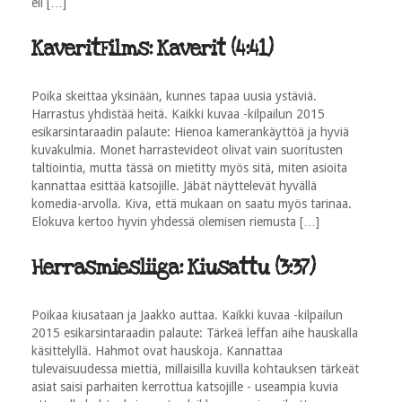
eli […]
KaveritFilms: Kaverit (4:41)
Poika skeittaa yksinään, kunnes tapaa uusia ystäviä.
Harrastus yhdistää heitä. Kaikki kuvaa -kilpailun 2015
esikarsintaraadin palaute: Hienoa kamerankäyttöä ja hyviä
kuvakulmia. Monet harrastevideot olivat vain suoritusten
taltiointia, mutta tässä on mietitty myös sitä, miten asioita
kannattaa esittää katsojille. Jäbät näyttelevät hyvällä
komedia-­arvolla. Kiva, että mukaan on saatu myös tarinaa.
Elokuva kertoo hyvin yhdessä olemisen riemusta […]
Herrasmiesliiga: Kiusattu (3:37)
Poikaa kiusataan ja Jaakko auttaa. Kaikki kuvaa -kilpailun
2015 esikarsintaraadin palaute: Tärkeä leffan aihe hauskalla
käsittelyllä. Hahmot ovat hauskoja. Kannattaa
tulevaisuudessa miettiä, millaisilla kuvilla kohtauksen tärkeät
asiat saisi parhaiten kerrottua katsojille - useampia kuvia