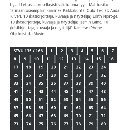
hyvä! Leffassa on selkeästi valittu oma tyyli. Mahtuisiko
tarinaan useampikin käänne? Paikkakunta: Oulu Tekijät: Aada
Kiiveri, 10 (käsikirjoittaja, kuvaaja ja näyttelijä) Edith Njoroge,
10 (käsikirjoittaja, kuvaaja ja näyttelijä) Jasmin Laine, 10
(käsikirjoittaja, kuvaaja ja näyttelijä) Kamera: iPhone
Ohjelmistot: iMovie
SIVU 135 / 166
1
2
3
4
5
6
7
8
9
10
11
12
13
14
15
16
17
18
19
20
21
22
23
24
25
26
27
28
29
30
31
32
33
34
35
36
37
38
39
40
41
42
43
44
45
46
47
48
49
50
51
52
53
54
55
56
57
58
59
60
61
62
63
64
65
66
67
68
69
70
71
72
73
74
75
76
77
78
79
80