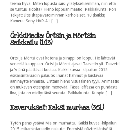
teema hyvä. Miten lopusta saisi yllätyksellisemmän, niin että
se tuntuu aidolta? Hieno loppuanimaatio. Paikkakunta: Pori
Tekijät: Iltis Iltapäivätoiminnan kerholaiset, 10 (kaikki)
Kamera: Sony HVR-A1 […]
ÖrkkiMedia: Örtsin ja Mörtsin
seikkailu (1:13)
Örtsi ja Mörtsi ovat kotona ja siirappi on loppu. He lähtevät
veneellä kauppaan. Örtsi ja Mörtsi ajavat Taavetin yli. Taavetti
ja Yrjänä päättävät kostaa. Kaikki kuvaa -kilpailun 2015
esikarsintaraadin palaute: Ihanat hahmot ja loistavaa
ääninäyttelemmistä. Erittäin hieno visuaalinen tyyli. Animaatio
on mukavan eteenpäin menevää. Tässä leffassa on puhdasta
iloa, jota on miellyttävä seurata. Paikkakunta: Kuopio […]
Kaverukset: Kaksi murhaa (3:51)
Tytön paras ystävä Mia on murhattu. Kaikki kuvaa -kilpailun
2015 esikarsintaraadin palaute: Energistä näyttelijäntyötä,