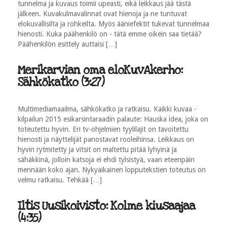
tunnelma ja kuvaus toimii upeasti, eikä leikkaus jää tästä
jälkeen. Kuvakulmavalinnat ovat hienoja ja ne tuntuvat
elokuvallisilta ja rohkeilta. Myös ääniefektit tukevat tunnelmaa
hienosti. Kuka päähenkilö on - tätä emme oikein saa tietää?
Päähenkilön esittely auttaisi […]
Merikarvian oma eloKuvAkerho:
Sähkökatko (3:27)
Multimediamaailma, sähkökatko ja ratkaisu. Kaikki kuvaa -
kilpailun 2015 esikarsintaraadin palaute: Hauska idea, joka on
toteutettu hyvin. Eri tv­-ohjelmien tyylilajit on tavoitettu
hienosti ja näyttelijät panostavat rooleihinsa. Leikkaus on
hyvin rytmitetty ja vitsit on maltettu pitää lyhyinä ja
sähäkkinä, jolloin katsoja ei ehdi tylsistyä, vaan eteenpäin
mennään koko ajan. Nykyaikainen lopputekstien toteutus on
velmu ratkaisu. Tehkää […]
Iltis Uusikoivisto: Kolme kiusaajaa
(4:35)