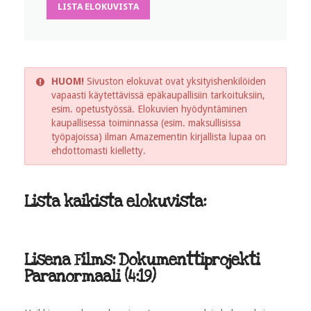
LISTA ELOKUVISTA
HUOM!
Sivuston elokuvat ovat yksityishenkilöiden
vapaasti käytettävissä epäkaupallisiin tarkoituksiin,
esim. opetustyössä. Elokuvien hyödyntäminen
kaupallisessa toiminnassa (esim. maksullisissa
työpajoissa) ilman Amazementin kirjallista lupaa on
ehdottomasti kielletty.
Lista kaikista elokuvista:
Lisena Films: Dokumenttiprojekti
Paranormaali (4:19)