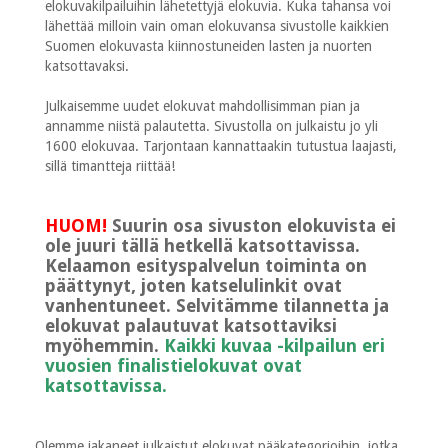
elokuvakilpailuihin lähetettyjä elokuvia. Kuka tahansa voi
lähettää milloin vain oman elokuvansa sivustolle kaikkien
Suomen elokuvasta kiinnostuneiden lasten ja nuorten
katsottavaksi.
Julkaisemme uudet elokuvat mahdollisimman pian ja
annamme niistä palautetta. Sivustolla on julkaistu jo yli
1600 elokuvaa. Tarjontaan kannattaakin tutustua laajasti,
sillä timantteja riittää!
HUOM!
Suurin osa sivuston elokuvista ei
ole juuri tällä hetkellä katsottavissa.
Kelaamon esityspalvelun toiminta on
päättynyt, joten katselulinkit ovat
vanhentuneet. Selvitämme tilannetta ja
elokuvat palautuvat katsottaviksi
myöhemmin.
Kaikki kuvaa -kilpailun eri
vuosien finalistielokuvat ovat
katsottavissa.
Olemme jakaneet julkaistut elokuvat pääkategorioihin, jotka