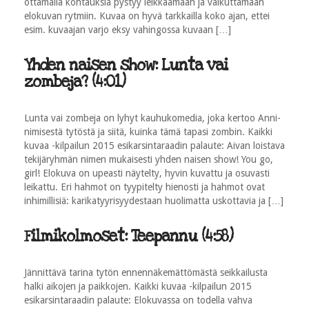
ottamalla kohtauksia pystyy leikkaamaan ja vaikuttamaan
elokuvan rytmiin. Kuvaa on hyvä tarkkailla koko ajan, ettei
esim. kuvaajan varjo eksy vahingossa kuvaan […]
Yhden naisen show: Lunta vai
zombeja? (4:01)
Lunta vai zombeja on lyhyt kauhukomedia, joka kertoo Anni-
nimisestä tytöstä ja siitä, kuinka tämä tapasi zombin. Kaikki
kuvaa -kilpailun 2015 esikarsintaraadin palaute: Aivan loistava
tekijäryhmän nimen mukaisesti yhden naisen show! You go,
girl! Elokuva on upeasti näytelty, hyvin kuvattu ja osuvasti
leikattu. Eri hahmot on tyypitelty hienosti ja hahmot ovat
inhimillisiä: karikatyyrisyydestaan huolimatta uskottavia ja […]
Filmikolmoset: Teepannu (4:58)
Jännittävä tarina tytön ennennäkemättömästä seikkailusta
halki aikojen ja paikkojen. Kaikki kuvaa -kilpailun 2015
esikarsintaraadin palaute: Elokuvassa on todella vahva