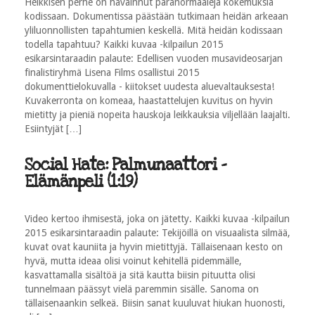
Heikkisen perhe on havainnut paranormaaleja kokemuksia
kodissaan. Dokumentissa päästään tutkimaan heidän arkeaan
yliluonnollisten tapahtumien keskellä. Mitä heidän kodissaan
todella tapahtuu? Kaikki kuvaa -kilpailun 2015
esikarsintaraadin palaute: Edellisen vuoden musavideosarjan
finalistiryhmä Lisena Films osallistui 2015
dokumenttielokuvalla - kiitokset uudesta aluevaltauksesta!
Kuvakerronta on komeaa, haastattelujen kuvitus on hyvin
mietitty ja pieniä nopeita hauskoja leikkauksia viljellään laajalti.
Esiintyjät […]
Social Hate: Palmunaattori -
Elämänpeli (1:19)
Video kertoo ihmisestä, joka on jätetty. Kaikki kuvaa -kilpailun
2015 esikarsintaraadin palaute: Tekijöillä on visuaalista silmää,
kuvat ovat kauniita ja hyvin mietittyjä. Tällaisenaan kesto on
hyvä, mutta ideaa olisi voinut kehitellä pidemmälle,
kasvattamalla sisältöä ja sitä kautta biisin pituutta olisi
tunnelmaan päässyt vielä paremmin sisälle. Sanoma on
tällaisenaankin selkeä. Biisin sanat kuuluvat hiukan huonosti,