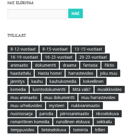
HAE ELOKUVAA
Haku:
TYYLILAJIT
8-12-vuotiaat
8-15-vuotiaat
13-15-vuotiaat
16-19-vuotiaat
16-23-vuotiaat
20-23-vuotiaat
animaatio
dokumentti
draama
fantasia
Fiktio
haastattelu
Haista home!
harrastevideo
joku muu
jännitys
kauhu
kauhukomedia
kokeellinen
komedia
luontodokumentti
Mitä välii?
musiikkivideo
muu animaatio
muu dokumentti
muu harrastevideo
muu urheiluvideo
mysteeri
nukkeanimaatio
nuorisosarja
parodia
piirrosanimaatio
rikoselokuva
romanttinen komedia
runollinen elokuva
seikkailu
temppuvideo
tieteiselokuva
toiminta
trilleri