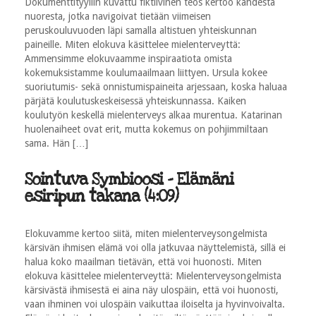
Dokumenttityyliin kuvattu fiktiivinen teos kertoo kahdesta
nuoresta, jotka navigoivat tietään viimeisen
peruskouluvuoden läpi samalla altistuen yhteiskunnan
paineille. Miten elokuva käsittelee mielenterveyttä:
Ammensimme elokuvaamme inspiraatiota omista
kokemuksistamme koulumaailmaan liittyen. Ursula kokee
suoriutumis- sekä onnistumispaineita arjessaan, koska haluaa
pärjätä koulutuskeskeisessä yhteiskunnassa. Kaiken
koulutyön keskellä mielenterveys alkaa murentua. Katarinan
huolenaiheet ovat erit, mutta kokemus on pohjimmiltaan
sama. Hän […]
Sointuva Symbioosi - Elämäni
esiripun takana (4:09)
Elokuvamme kertoo siitä, miten mielenterveysongelmista
kärsivän ihmisen elämä voi olla jatkuvaa näyttelemistä, sillä ei
halua koko maailman tietävän, että voi huonosti. Miten
elokuva käsittelee mielenterveyttä: Mielenterveysongelmista
kärsivästä ihmisestä ei aina näy ulospäin, että voi huonosti,
vaan ihminen voi ulospäin vaikuttaa iloiselta ja hyvinvoivalta.