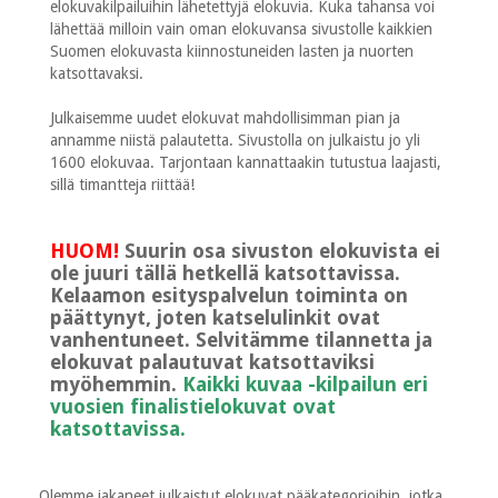
elokuvakilpailuihin lähetettyjä elokuvia. Kuka tahansa voi
lähettää milloin vain oman elokuvansa sivustolle kaikkien
Suomen elokuvasta kiinnostuneiden lasten ja nuorten
katsottavaksi.
Julkaisemme uudet elokuvat mahdollisimman pian ja
annamme niistä palautetta. Sivustolla on julkaistu jo yli
1600 elokuvaa. Tarjontaan kannattaakin tutustua laajasti,
sillä timantteja riittää!
HUOM!
Suurin osa sivuston elokuvista ei
ole juuri tällä hetkellä katsottavissa.
Kelaamon esityspalvelun toiminta on
päättynyt, joten katselulinkit ovat
vanhentuneet. Selvitämme tilannetta ja
elokuvat palautuvat katsottaviksi
myöhemmin.
Kaikki kuvaa -kilpailun eri
vuosien finalistielokuvat ovat
katsottavissa.
Olemme jakaneet julkaistut elokuvat pääkategorioihin, jotka