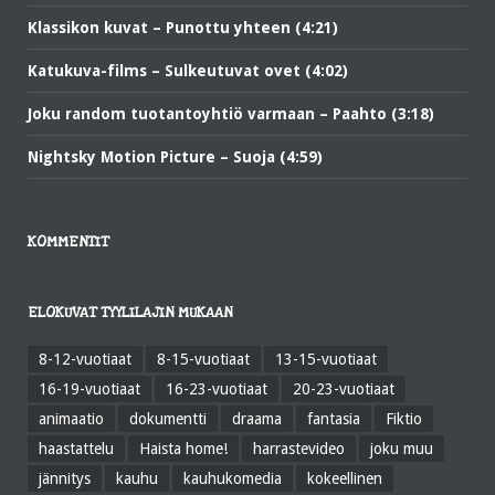
Klassikon kuvat – Punottu yhteen (4:21)
Katukuva-films – Sulkeutuvat ovet (4:02)
Joku random tuotantoyhtiö varmaan – Paahto (3:18)
Nightsky Motion Picture – Suoja (4:59)
KOMMENTIT
ELOKUVAT TYYLILAJIN MUKAAN
8-12-vuotiaat
8-15-vuotiaat
13-15-vuotiaat
16-19-vuotiaat
16-23-vuotiaat
20-23-vuotiaat
animaatio
dokumentti
draama
fantasia
Fiktio
haastattelu
Haista home!
harrastevideo
joku muu
jännitys
kauhu
kauhukomedia
kokeellinen