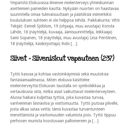
Ympäristö:Elokuvassa ilmenee mielenterveys yhteiskunnan
asettemien paineiden kautta. Nykyään nuorten on haastavaa
suunnitella omaa tulevaisuuttaan ja päätöksiä esimerkiksi
koulutuksen suhteen ei ole helppoa tehdä. Paikkakunta: Vihti
Tekijät: Eemeli Sjöblom, 19 (ohjaaja, muu avustaja) Konsta
Lähde, 18 (näyttelijä, kuvaaja, äänisuunnittelija, leikkaaja)
Sami Sopanen, 18 (näyttelijä, muu avustaja) Liisa Penttinen,
18 (näyttelijä, käsikirjoittaja) Robi […]
Siivet - Siiveniskut vapauteen (2:37)
Tyttö kasvaa ja kohtaa vastoinkäymisiä sekä muutoksia
fantasiamaailmassa. Miten elokuva käsittelee
mielenterveyttä:Elokuvan taustalla on symboliikkaa ja
vertauskuvia siitä, mitkä asiat vaikuttavat mielenterveyteen.
Alussa haikara kuljettaa tyttöä, joka kuvastaa turvaa,
vanhemman läsnäoloa ja viattomuutta. Tyttö putoaa pilvelle,
josta alkaa sataa vettä; tämä kuvastaa turvantunteen
menettämistä ja viattomuuden valumista pois. Tyttö tippuu
perhosen munista koostuvaan pallomereen ja […]