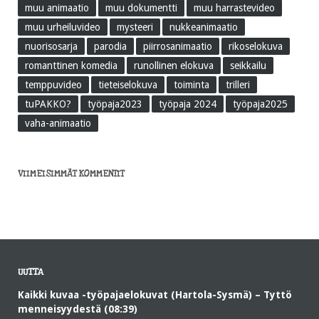
muu animaatio
muu dokumentti
muu harrastevideo
muu urheiluvideo
mysteeri
nukkeanimaatio
nuorisosarja
parodia
piirrosanimaatio
rikoselokuva
romanttinen komedia
runollinen elokuva
seikkailu
temppuvideo
tieteiselokuva
toiminta
trilleri
tuPAKKO?
työpaja2023
työpaja 2024
työpaja2025
vaha-animaatio
VIIMEISIMMÄT KOMMENTIT
UUTTA
Kaikki kuvaa -työpajaelokuvat (Hartola-Sysmä) – Tyttö
menneisyydestä (08:39)