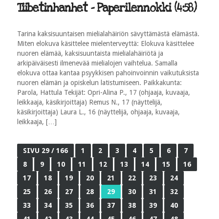
Tiibetinhanhet - Paperilennokki (4:58)
Tarina kaksisuuntaisen mielialahäiriön sävyttämästä elämästä.
Miten elokuva käsittelee mielenterveyttä: Elokuva käsittelee
nuoren elämää, kaksisuuntaista mielialahäiriötä ja
arkipäiväisesti ilmenevää mielialojen vaihtelua. Samalla
elokuva ottaa kantaa psyykkisen pahoinvoinnin vaikutuksista
nuoren elämän ja opiskelun latistumiseen. Paikkakunta:
Parola, Hattula Tekijät: Opri-Alina P., 17 (ohjaaja, kuvaaja,
leikkaaja, käsikirjoittaja) Remus N., 17 (näyttelijä,
käsikirjoittaja) Laura L., 16 (näyttelijä, ohjaaja, kuvaaja,
leikkaaja, […]
SIVU 29 / 166
1
2
3
4
5
6
7
8
9
10
11
12
13
14
15
16
17
18
19
20
21
22
23
24
25
26
27
28
29
30
31
32
33
34
35
36
37
38
39
40
41
42
43
44
45
46
47
48