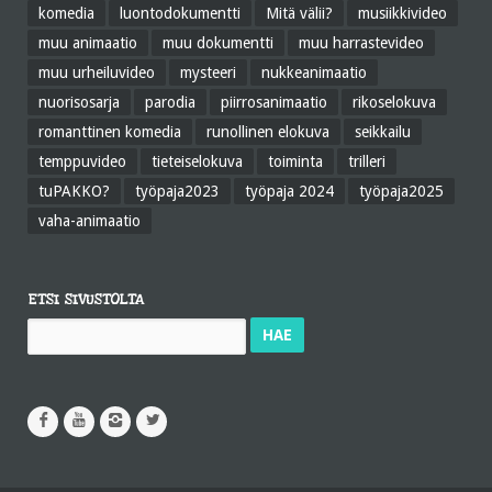
komedia
luontodokumentti
Mitä välii?
musiikkivideo
muu animaatio
muu dokumentti
muu harrastevideo
muu urheiluvideo
mysteeri
nukkeanimaatio
nuorisosarja
parodia
piirrosanimaatio
rikoselokuva
romanttinen komedia
runollinen elokuva
seikkailu
temppuvideo
tieteiselokuva
toiminta
trilleri
tuPAKKO?
työpaja2023
työpaja 2024
työpaja2025
vaha-animaatio
ETSI SIVUSTOLTA
Haku: