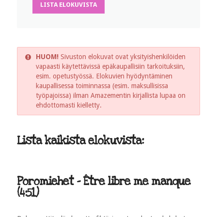
LISTA ELOKUVISTA
HUOM!
Sivuston elokuvat ovat yksityishenkilöiden
vapaasti käytettävissä epäkaupallisiin tarkoituksiin,
esim. opetustyössä. Elokuvien hyödyntäminen
kaupallisessa toiminnassa (esim. maksullisissa
työpajoissa) ilman Amazementin kirjallista lupaa on
ehdottomasti kielletty.
Lista kaikista elokuvista:
Poromiehet - Être libre me manque
(4:51)