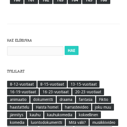
HAE ELOKUVAA
Haku:
TYYLILAJIT
8-12-vuotiaat
8-15-vuotiaat
13-15-vuotiaat
16-19-vuotiaat
16-23-vuotiaat
20-23-vuotiaat
animaatio
dokumentti
draama
fantasia
Fiktio
haastattelu
Haista home!
harrastevideo
joku muu
jännitys
kauhu
kauhukomedia
kokeellinen
komedia
luontodokumentti
Mitä välii?
musiikkivideo