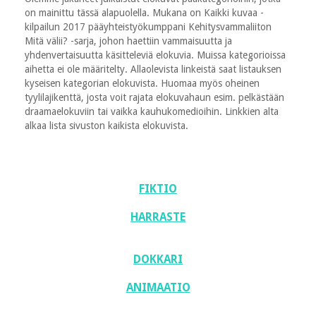
on mainittu tässä alapuolella. Mukana on Kaikki kuvaa -
kilpailun 2017 pääyhteistyökumppani Kehitysvammaliiton
Mitä välii? -sarja, johon haettiin vammaisuutta ja
yhdenvertaisuutta käsitteleviä elokuvia. Muissa kategorioissa
aihetta ei ole määritelty. Allaolevista linkeistä saat listauksen
kyseisen kategorian elokuvista. Huomaa myös oheinen
tyylilajikenttä, josta voit rajata elokuvahaun esim. pelkästään
draamaelokuviin tai vaikka kauhukomedioihin. Linkkien alta
alkaa lista sivuston kaikista elokuvista.
FIKTIO
HARRASTE
DOKKARI
ANIMAATIO