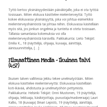
Tyttö kertoo yksinäisyydestään päiväkirjalle, joka ei ota tyttöä
tosissaan. Miten elokuva käsittelee mielenterveyttä: Tyttö
kokee elokuvassa yksinäisyyttä, joka voi johtua esimerkiksi
mielenterveyshäiriöistä tai johtaa niihin. Elokuvassa käsitellään
myös sitä, jos jonkun ongelmia ja tunteita ei oteta tosissaan.
Tällaisia samanlaisia kokemuksia voi olla
mielenterveyshäiriöistä kärsivillä. Paikkakunta: Lieto Tekijät:
Emilia K., 18 (näyttelijä, ohjaaja, kuvaaja, äänittäjä,
äänisuunnittelija, […]
Filmaattinen Media - Ikuinen talvi
(4:57)
Ikuisen talven vallitessa Jekku tekee unelmatyötään. Miten
elokuva käsittelee mielenterveyttä: Elokuvassa käsitellään
koti-ikävää, ahdistusta ja unelmatyöhön pettymistä.
Paikkakunta: Helsinki Tekijät: Onni Mustonen, 19 (näyttelijä,
ohjaaja, leikkaaja, käsikirjoittaja, puvustaja/maskeeraaja) Lauri
Kallio, 18 (kuvaaja) Ilmari Lepistö, 19 (näyttelijä, äänittäjä,