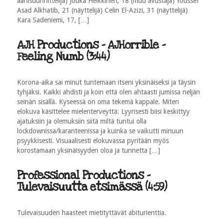
äänisuunnittelija) Jouka Heikkinen, 18 (muu avustaja) Youssef
Asad Alkhatib, 21 (näyttelijä) Celin El-Azizi, 31 (näyttelijä)
Kara Sadeniemi, 17, […]
AJH Productions - AJHorrible -
Feeling Numb (3:44)
Korona-aika sai minut tuntemaan itseni yksinäiseksi ja täysin
tyhjäksi. Kaikki ahdisti ja koin että olen ahtaasti jumissa neljän
seinän sisällä. Kyseessä on oma tekemä kappale. Miten
elokuva käsittelee mielenterveyttä: Lyyrisesti biisi keskittyy
ajatuksiin ja olemuksiin siitä miltä tuntui olla
lockdownissa/karanteenissa ja kuinka se vaikutti minuun
psyykkisesti. Visuaalisesti elokuvassa pyritään myös
korostamaan yksinäisyyden oloa ja tunnetta […]
Professional Productions -
Tulevaisuutta etsimässä (4:59)
Tulevaisuuden haasteet mietityttävät abiturienttia.