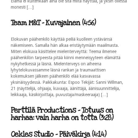
Elämä ei kuitenkaan aina ole sitä miltä näyttää, ja yksin ollessa
monesti […]
Team M&T - Kuvajainen (4:56)
Elokuvan päähenkilö käyttää peiliä kuolleen ystävänsä
näkemiseen. Samalla hän alkaa eristäytymään maailmasta.
Miten elokuva käsittelee mielenterveyttä: Teema ilmenee
päähenkilön tarpeesta pitää kiinni menneisyyteen elämättä
nykyhetkessä ja läsnä. Mielenterveys on aiheena
lyhytelokuvassamme läsnä rankan ja traumaattisen
kokemuksen jälkeen päähenkilö elää kasvavassa
yksinäisyydessä. Paikkakunta: Espoo Tekijät: Sanni Willman,
21 (näyttelijä, ohjaaja, kuvaaja, äänittäjä, äänisuunnittelija,
leikkaaja, käsikirjoittaja, puvustaja/maskeeraaja) […]
Perttilä Productions - Totuus on
harhaa: vain harha on totta (3:28)
Oekles Studio - Päiväkirja (4:14)