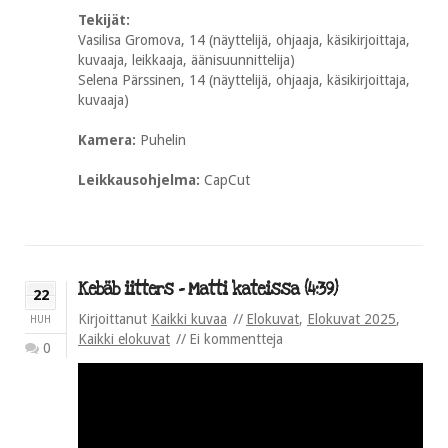
Tekijät:
Vasilisa Gromova, 14 (näyttelijä, ohjaaja, käsikirjoittaja,
kuvaaja, leikkaaja, äänisuunnittelija)
Selena Pärssinen, 14 (näyttelijä, ohjaaja, käsikirjoittaja,
kuvaaja)
Kamera:
Puhelin
Leikkausohjelma:
CapCut
Kebäb iitters – Matti kateissa (4:39)
22
Kirjoittanut
Kaikki kuvaa
Elokuvat
,
Elokuvat 2025
,
HUH
Kaikki elokuvat
Ei kommentteja
0