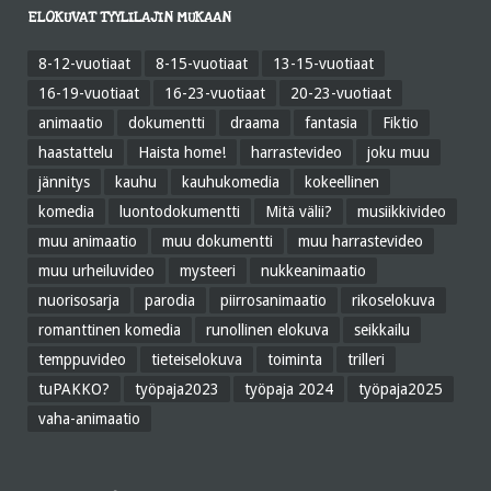
ELOKUVAT TYYLILAJIN MUKAAN
8-12-vuotiaat
8-15-vuotiaat
13-15-vuotiaat
16-19-vuotiaat
16-23-vuotiaat
20-23-vuotiaat
animaatio
dokumentti
draama
fantasia
Fiktio
haastattelu
Haista home!
harrastevideo
joku muu
jännitys
kauhu
kauhukomedia
kokeellinen
komedia
luontodokumentti
Mitä välii?
musiikkivideo
muu animaatio
muu dokumentti
muu harrastevideo
muu urheiluvideo
mysteeri
nukkeanimaatio
nuorisosarja
parodia
piirrosanimaatio
rikoselokuva
romanttinen komedia
runollinen elokuva
seikkailu
temppuvideo
tieteiselokuva
toiminta
trilleri
tuPAKKO?
työpaja2023
työpaja 2024
työpaja2025
vaha-animaatio