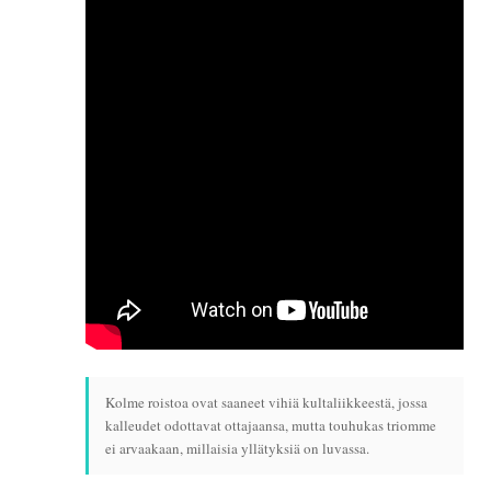
Kolme roistoa ovat saaneet vihiä kultaliikkeestä, jossa
kalleudet odottavat ottajaansa, mutta touhukas triomme
ei arvaakaan, millaisia yllätyksiä on luvassa.