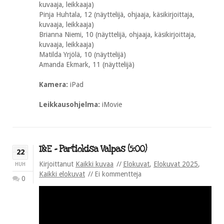
kuvaaja, leikkaaja)
Pinja Huhtala, 12 (näyttelijä, ohjaaja, käsikirjoittaja,
kuvaaja, leikkaaja)
Brianna Niemi, 10 (näyttelijä, ohjaaja, käsikirjoittaja,
kuvaaja, leikkaaja)
Matilda Yrjölä, 10 (näyttelijä)
Amanda Ekmark, 11 (näyttelijä)
Kamera:
iPad
Leikkausohjelma:
iMovie
I&E – Partiokisa Valpas (5:00)
22
Kirjoittanut
Kaikki kuvaa
Elokuvat
,
Elokuvat 2025
,
HUH
Kaikki elokuvat
Ei kommentteja
0