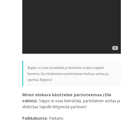
Seppo ei osaa kierrättää ja heittelee roskia ympäri
luontoa, hyvätahtoinen partiolainen haluaa auttaa ja
opettaa Seppoa!
Miten elokuva käsittelee partioteemaa (Ole
valmis):
Seppo ei osaa kierrättää, partiolainen auttaa ja
ehdottaa Sepolle liittymistä partioon!
Paikkakunta:
Parkano