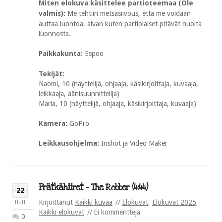
Miten elokuva käsittelee partioteemaa (Ole
valmis):
Me tehtiin metsäsiivous, että me voidaan
auttaa luontoa, aivan kuten partiolaiset pitävät huolta
luonnosta.
Paikkakunta:
Espoo
Tekijät:
Naomi, 10 (näyttelijä, ohjaaja, käsikirjoittaja, kuvaaja,
leikkaaja, äänisuunnittelija)
Maria, 10 (näyttelijä, ohjaaja, käsikirjoittaja, kuvaaja)
Kamera:
GoPro
Leikkausohjelma:
Inshot ja Video Maker
Prätkähiiret – The Robber (4:44)
22
Kirjoittanut
Kaikki kuvaa
Elokuvat
,
Elokuvat 2025
,
HUH
Kaikki elokuvat
Ei kommentteja
0