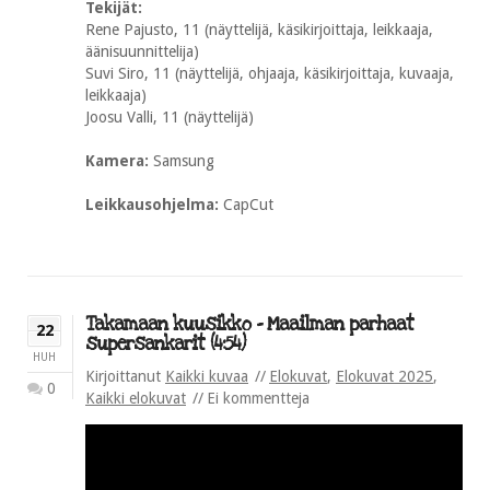
Tekijät:
Rene Pajusto, 11 (näyttelijä, käsikirjoittaja, leikkaaja,
äänisuunnittelija)
Suvi Siro, 11 (näyttelijä, ohjaaja, käsikirjoittaja, kuvaaja,
leikkaaja)
Joosu Valli, 11 (näyttelijä)
Kamera:
Samsung
Leikkausohjelma:
CapCut
Takamaan kuusikko – Maailman parhaat
22
supersankarit (4:54)
HUH
Kirjoittanut
Kaikki kuvaa
Elokuvat
,
Elokuvat 2025
,
0
Kaikki elokuvat
Ei kommentteja