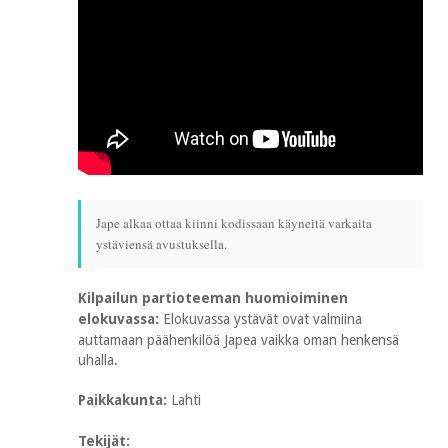
Jape alkaa ottaa kiinni kodissaan käyneitä varkaita
ystäviensä avustuksella.
Kilpailun partioteeman huomioiminen
elokuvassa:
Elokuvassa ystävät ovat valmiina
auttamaan päähenkilöä Japea vaikka oman henkensä
uhalla.
Paikkakunta:
Lahti
Tekijät: