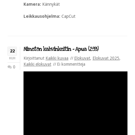
Kamera:
Kännykät
Leikkausohjelma:
CapCut
Nimetön kahvinkeitin – Apua (2:33)
22
Kirjoittanut
Kaikki kuvaa
Elokuvat
,
Elokuvat 2025
,
HUH
Kaikki elokuvat
Ei kommentteja
0