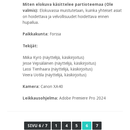
Miten elokuva käsittelee partioteemaa (Ole
valmis):
Elokuvassa muistutetaan, kuinka yhteiset asiat
on hoidettava ja velvollisuudet hoidettava ennen
hupailua.
Paikkakunta:
Forssa
Tekijät:
Miika Kyrö (näyttelijä, käsikirjoitus)
Jesse Vepsäläinen (näyttelijä, käsikirjoitus)
Lassi Tienhaara (näyttelijä, käsikirjoitus)
Veera Uotila (näyttelijä, käsikirjoitus)
Kamera:
Canon XA40
Leikkausohjelma:
Adobe Premiere Pro 2024
SIVU 6 / 7
1
4
5
6
7