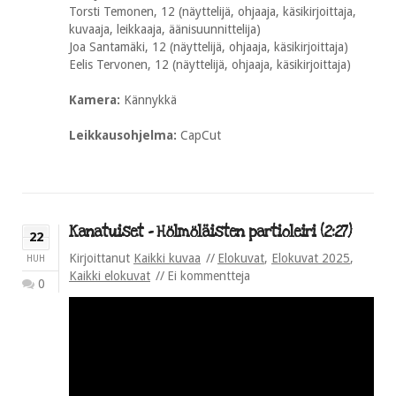
Torsti Temonen, 12 (näyttelijä, ohjaaja, käsikirjoittaja,
kuvaaja, leikkaaja, äänisuunnittelija)
Joa Santamäki, 12 (näyttelijä, ohjaaja, käsikirjoittaja)
Eelis Tervonen, 12 (näyttelijä, ohjaaja, käsikirjoittaja)
Kamera:
Kännykkä
Leikkausohjelma:
CapCut
Kanatuiset – Hölmöläisten partioleiri (2:27)
22
Kirjoittanut
Kaikki kuvaa
Elokuvat
,
Elokuvat 2025
,
HUH
Kaikki elokuvat
Ei kommentteja
0