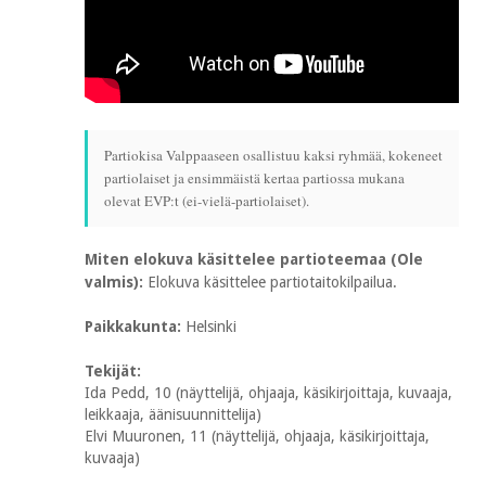
Partiokisa Valppaaseen osallistuu kaksi ryhmää, kokeneet
partiolaiset ja ensimmäistä kertaa partiossa mukana
olevat EVP:t (ei-vielä-partiolaiset).
Miten elokuva käsittelee partioteemaa (Ole
valmis):
Elokuva käsittelee partiotaitokilpailua.
Paikkakunta:
Helsinki
Tekijät:
Ida Pedd, 10 (näyttelijä, ohjaaja, käsikirjoittaja, kuvaaja,
leikkaaja, äänisuunnittelija)
Elvi Muuronen, 11 (näyttelijä, ohjaaja, käsikirjoittaja,
kuvaaja)