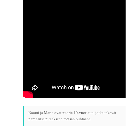
Naomi ja Maria ovat nuoria 10-vuotiaita, jotka tekevät
parhaansa pitääkseen metsän puhtaana.