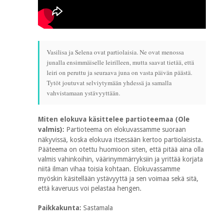
Vasilisa ja Selena ovat partiolaisia. Ne ovat menossa
junalla ensimmäiselle leirilleen, mutta saavat tietää, että
leiri on peruttu ja seuraava juna on vasta päivän päästä.
Tytöt joutuvat selviytymään yhdessä ja samalla
vahvistamaan ystävyyttään.
Miten elokuva käsittelee partioteemaa (Ole
valmis):
Partioteema on elokuvassamme suoraan
näkyvissä, koska elokuva itsessään kertoo partiolaisista.
Pääteema on otettu huomioon siten, että pitää aina olla
valmis vahinkoihin, väärinymmärryksiin ja yrittää korjata
niitä ilman vihaa toisia kohtaan. Elokuvassamme
myöskin käsitellään ystävyyttä ja sen voimaa sekä sitä,
että kaveruus voi pelastaa hengen.
Paikkakunta:
Sastamala