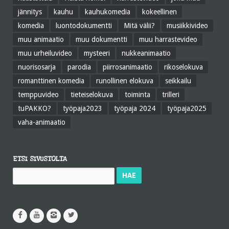
jännitys
kauhu
kauhukomedia
kokeellinen
komedia
luontodokumentti
Mitä välii?
musiikkivideo
muu animaatio
muu dokumentti
muu harrastevideo
muu urheiluvideo
mysteeri
nukkeanimaatio
nuorisosarja
parodia
piirrosanimaatio
rikoselokuva
romanttinen komedia
runollinen elokuva
seikkailu
temppuvideo
tieteiselokuva
toiminta
trilleri
tuPAKKO?
työpaja2023
työpaja 2024
työpaja2025
vaha-animaatio
ETSI SIVUSTOLTA
Haku: