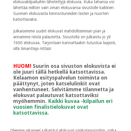
elokuvakilpailuihin lähetettyjä elokuvia. Kuka tahansa voi
lähettää milloin vain oman elokuvansa sivustolle kaikkien
Suomen elokuvasta kiinnostuneiden lasten ja nuorten
katsottavaksi.
Julkaisemme uudet elokuvat mahdollisimman pian ja
annamme niistä palautetta. Sivustolla on julkaistu jo yli
1600 elokuvaa. Tarjontaan kannattaakin tutustua laajasti,
sillä timantteja riittää!
HUOM!
Suurin osa sivuston elokuvista ei
ole juuri tällä hetkellä katsottavissa.
Kelaamon esityspalvelun toiminta on
päättynyt, joten katselulinkit ovat
vanhentuneet. Selvitämme tilannetta ja
elokuvat palautuvat katsottaviksi
myöhemmin.
Kaikki kuvaa -kilpailun eri
vuosien finalistielokuvat ovat
katsottavissa.
Olemme jakaneet julkaistut elokuvat pääkategorioihin, jotka