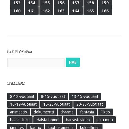
153
154
155
156
157
158
159
160
161
162
163
164
165
166
HAE ELOKUVAA
Haku:
TYYLILAJIT
8-12-vuotiaat
8-15-vuotiaat
13-15-vuotiaat
16-19-vuotiaat
16-23-vuotiaat
20-23-vuotiaat
animaatio
dokumentti
draama
fantasia
Fiktio
haastattelu
Haista home!
harrastevideo
joku muu
jännitys
kauhu
kauhukomedia
kokeellinen