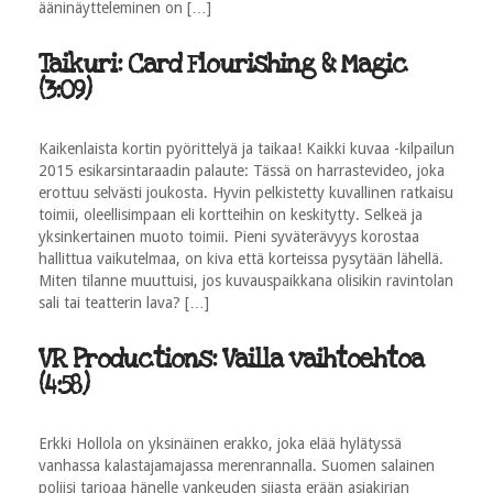
ääninäytteleminen on […]
Taikuri: Card Flourishing & Magic
(3:09)
Kaikenlaista kortin pyörittelyä ja taikaa! Kaikki kuvaa -kilpailun
2015 esikarsintaraadin palaute: Tässä on harrastevideo, joka
erottuu selvästi joukosta. Hyvin pelkistetty kuvallinen ratkaisu
toimii, oleellisimpaan eli kortteihin on keskitytty. Selkeä ja
yksinkertainen muoto toimii. Pieni syväterävyys korostaa
hallittua vaikutelmaa, on kiva että korteissa pysytään lähellä.
Miten tilanne muuttuisi, jos kuvauspaikkana olisikin ravintolan
sali tai teatterin lava? […]
VR Productions: Vailla vaihtoehtoa
(4:58)
Erkki Hollola on yksinäinen erakko, joka elää hylätyssä
vanhassa kalastajamajassa merenrannalla. Suomen salainen
poliisi tarjoaa hänelle vankeuden sijasta erään asiakirjan