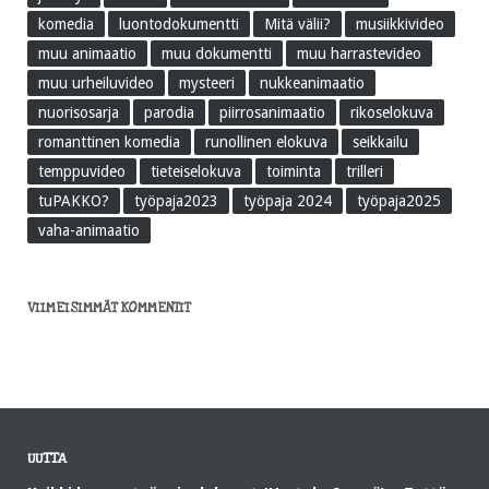
komedia
luontodokumentti
Mitä välii?
musiikkivideo
muu animaatio
muu dokumentti
muu harrastevideo
muu urheiluvideo
mysteeri
nukkeanimaatio
nuorisosarja
parodia
piirrosanimaatio
rikoselokuva
romanttinen komedia
runollinen elokuva
seikkailu
temppuvideo
tieteiselokuva
toiminta
trilleri
tuPAKKO?
työpaja2023
työpaja 2024
työpaja2025
vaha-animaatio
VIIMEISIMMÄT KOMMENTIT
UUTTA