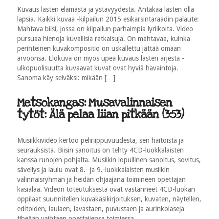
Kuvaus lasten elämästä ja ystävyydestä. Antakaa lasten olla
lapsia. Kaikki kuvaa -kilpailun 2015 esikarsintaraadin palaute:
Mahtava biisi, jossa on kilpailun parhaimpia lyriikoita. Video
pursuaa hienoja kuvallisia ratkaisuja. On mahtavaa, kuinka
perinteinen kuvakompositio on uskallettu jättää omaan
arvoonsa. Elokuva on myös upea kuvaus lasten arjesta -
ulkopuolisuutta kuvaavat kuvat ovat hyviä havaintoja.
Sanoma käy selväksi: mikään […]
Metsokangas: Musavalinnaisen
tytöt: Älä pelaa liian pitkään (3:53)
Musiikkivideo kertoo peliriippuvuudesta, sen haitoista ja
seurauksista. Biisin sanoitus on tehty 4CD-luokkalaisten
kanssa runojen pohjalta. Musiikin lopullinen sanoitus, sovitus,
sävellys ja laulu ovat 8.- ja 9.-luokkalaisten musiikin
valinnaisryhmän ja heidän ohjaajana toimineen opettajan
käsialaa. Videon toteutuksesta ovat vastanneet 4CD-luokan
oppilaat suunnitellen kuvakäsikirjoituksen, kuvaten, näytellen,
editoiden, laulaen, lavastaen, puvustaen ja aurinkolaseja
tiheään vaihtaen opettajiensa toimiessa