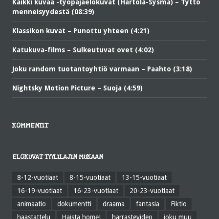
Kaikki kuvaa -työpajaelokuvat (Hartola-Sysmä) – Tyttö
menneisyydestä (08:39)
Klassikon kuvat – Punottu yhteen (4:21)
Katukuva-films – Sulkeutuvat ovet (4:02)
Joku random tuotantoyhtiö varmaan – Paahto (3:18)
Nightsky Motion Picture – Suoja (4:59)
KOMMENTIT
ELOKUVAT TYYLILAJIN MUKAAN
8-12-vuotiaat
8-15-vuotiaat
13-15-vuotiaat
16-19-vuotiaat
16-23-vuotiaat
20-23-vuotiaat
animaatio
dokumentti
draama
fantasia
Fiktio
haastattelu
Haista home!
harrastevideo
joku muu