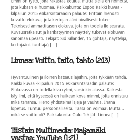
Emmi on tyttö, joka rakastaa koulua, mutta siellä on hometta,
jota kukaan ei huomaa. Paikkakunta: Espoo Kaikki kuvaa -
kilpailun 2015 esikarsintaraadin palaute: Erittäin hienosti
kuvattu elokuva, jota kertojan ääni oivallisesti tukee.
Teknisesti ammattitason elokuva, jota on todella ilo seurata.
Kuvausratkaisut ja karikatyyrinen näyttely tukevat elokuvan
sanomaa upeasti. Tekijät: Sid Sillander, 15 (johtaja, näyttelijä,
kertojaäni, tuottaja) […]
Linnea: Voitto, taito, tahto (2:13)
Hyväntuulinen ja iloinen katsaus lajeihin, joita tykkään tehdä.
Kaikki kuvaa -kilpailun 2015 esikarsintaraadin palaute:
Elokuvassa on todella kiva rytmi, varsinkin alussa. Kaikesta
käy ilmi, että kyseessä on huikean kova mimmi, jolta onnistuu
mikä tahansa. Hieno yhdistelmä lajeja ja vauhtia. Ihana
lopetus. Tuntuu persoonalliselta. Tässä on voimaa! Mutta...
mikä se voitto oli? Paikkakunta: Oulu Tekijät: Linnea […]
Tiistain Multimedia: Maijamäki
vastaa: YouTube (1:21)