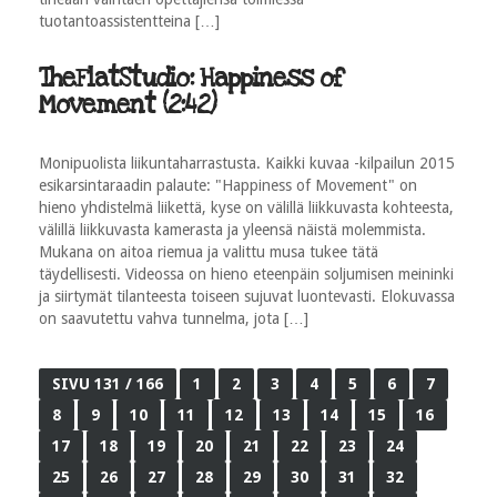
tuotantoassistentteina […]
TheFlatStudio: Happiness of
Movement (2:42)
Monipuolista liikuntaharrastusta. Kaikki kuvaa -kilpailun 2015
esikarsintaraadin palaute: "Happiness of Movement" on
hieno yhdistelmä liikettä, kyse on välillä liikkuvasta kohteesta,
välillä liikkuvasta kamerasta ja yleensä näistä molemmista.
Mukana on aitoa riemua ja valittu musa tukee tätä
täydellisesti. Videossa on hieno eteenpäin soljumisen meininki
ja siirtymät tilanteesta toiseen sujuvat luontevasti. Elokuvassa
on saavutettu vahva tunnelma, jota […]
SIVU 131 / 166
1
2
3
4
5
6
7
8
9
10
11
12
13
14
15
16
17
18
19
20
21
22
23
24
25
26
27
28
29
30
31
32