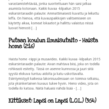
varastamistehtävää, jonka suoritettuaan hän saisi jatkaa
asumista kotonaan. Kaikki kuvaa -kilpailun 2015
esikarsintaraadin palaute: Ammattimaisesti kuvattu ja leikattu
leffa. On hienoa, että kuvauspaikkojen valitsemiseen on
käytetty aikaa, komeat lokaatiot ja hallittu valaistus niissä
luovat hienosti […]
Putaan koulun ilmaisutaito - Haista
home (2:16)
Haista home -räppi ja musavideo. Kaikki kuvaa -kilpailun 2015
esikarsintaraadin palaute: Aivan mahtava biisi, joka on todella
rohkeasti esitetty. Tässä on asenne kunnossa ja juuri siitä
syystä elokuva tuntuu aidolta ja katu-­uskottavalta.
Esiintymistyyli kaikessa lakonisuudessaan on toimiva ratkaisu,
jota yksinkertainen kuvaus tukee hyvin. Hieno video, jota on
todella ilo katsoa. Näitä haluaisi nähdä lisää - […]
Kittikset: Lapsi on Lapsi (L.O.L.) (3:54)