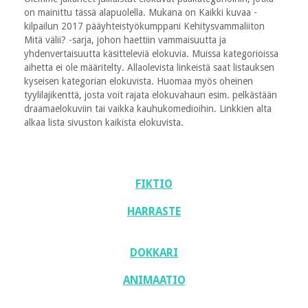
on mainittu tässä alapuolella. Mukana on Kaikki kuvaa -
kilpailun 2017 pääyhteistyökumppani Kehitysvammaliiton
Mitä välii? -sarja, johon haettiin vammaisuutta ja
yhdenvertaisuutta käsitteleviä elokuvia. Muissa kategorioissa
aihetta ei ole määritelty. Allaolevista linkeistä saat listauksen
kyseisen kategorian elokuvista. Huomaa myös oheinen
tyylilajikenttä, josta voit rajata elokuvahaun esim. pelkästään
draamaelokuviin tai vaikka kauhukomedioihin. Linkkien alta
alkaa lista sivuston kaikista elokuvista.
FIKTIO
HARRASTE
DOKKARI
ANIMAATIO