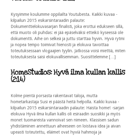
Kysyimme koulumme oppilailta Youtubesta. Kaikki kuvaa -
kilpailun 2015 esikarsintaraadin palaute:
Dokumenttielokuvasarjan finalisti, joka erottui edukseen sillä,
että muoto oli puhdas: ei jää epäselväksi etteikö kyseessä ole
dokumentti. Aihe on selkeä ja juttu starttaa hyvin. Hyvä rytmi
ja nopea tempo toimivat hienosti ja elokuva tavoittaa
toteutuksessaan vlogaajien tyylin. Jatkossa voisi miettiä, miten
toteutuksesta saisi elokuvallisemman. Suosittelemme […]
HomeStudios: Hyvä ilma kullan kallis
(2:14)
Kolme pientä porsasta rakentavat taloja, mutta
hometarkastaja Susi ei päästä heitä helpolla. Kaikki kuvaa -
kilpailun 2015 esikarsintaraadin palaute: Haista home! -sarjan
elokuva Hyvä ilma kullan kallis oli esiraadin suosikki ja myös
monet tuomareista vannoivat sen nimeen. Klassisen sadun
yhdistäminen annettuun aiheeseen on loistava idea ja aivan
upeasti toteutettu, eläimet ovat hyviä hahmoja ja