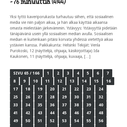
- 76 minuuttia (4:44)
Yksi tyttö kaveriporukasta turhautuu siihen, että sosiaalinen
media vie niin paljon aikaa, ja hän alkaa käyttää aikaansa
omasta mielestään järkevämmin. Ystävyys: Ystävyyttä pidetään
tänäpäivänä usein yllä sosiaalisen median avulla. Sosiaalisen
median ei kuitenkaan pitäisi korvata yhdessä vietettyä aikaa
ystävien kanssa. Paikkakunta: Helsinki Tekijät: Venla
Purokoski, 12 (näyttelijä, ohjaaja, käsikirjoittaja) Ida
Kaukonen, 11 (näyttelijä, ohjaaja, kuvaaja, […]
SIVU 65 / 166
1
2
3
4
5
6
7
8
9
10
11
12
13
14
15
16
17
18
19
20
21
22
23
24
25
26
27
28
29
30
31
32
33
34
35
36
37
38
39
40
41
42
43
44
45
46
47
48
49
50
51
52
53
54
55
56