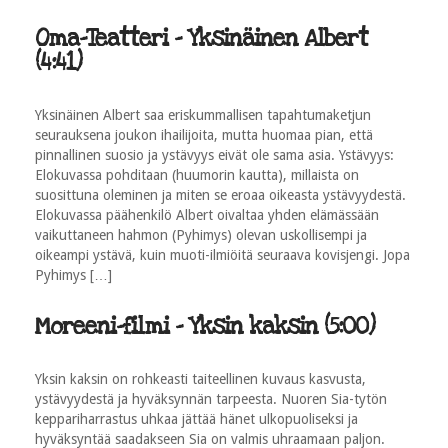
Oma-Teatteri - Yksinäinen Albert
(4:41)
Yksinäinen Albert saa eriskummallisen tapahtumaketjun
seurauksena joukon ihailijoita, mutta huomaa pian, että
pinnallinen suosio ja ystävyys eivät ole sama asia. Ystävyys:
Elokuvassa pohditaan (huumorin kautta), millaista on
suosittuna oleminen ja miten se eroaa oikeasta ystävyydestä.
Elokuvassa päähenkilö Albert oivaltaa yhden elämässään
vaikuttaneen hahmon (Pyhimys) olevan uskollisempi ja
oikeampi ystävä, kuin muoti-ilmiöitä seuraava kovisjengi. Jopa
Pyhimys […]
Moreeni-filmi - Yksin kaksin (5:00)
Yksin kaksin on rohkeasti taiteellinen kuvaus kasvusta,
ystävyydestä ja hyväksynnän tarpeesta. Nuoren Sia-tytön
keppariharrastus uhkaa jättää hänet ulkopuoliseksi ja
hyväksyntää saadakseen Sia on valmis uhraamaan paljon.