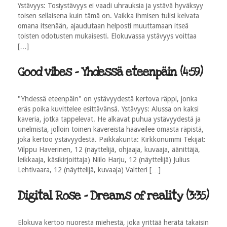
Ystävyys: Tosiystävyys ei vaadi uhrauksia ja ystävä hyväksyy
toisen sellaisena kuin tämä on. Vaikka ihmisen tulisi kelvata
omana itsenään, ajaudutaan helposti muuttamaan itseä
toisten odotusten mukaisesti. Elokuvassa ystävyys voittaa
[…]
Good vibes - Yhdessä eteenpäin (4:59)
"Yhdessä eteenpäin" on ystävyydestä kertova räppi, jonka
eräs poika kuvittelee esittävänsä. Ystävyys: Alussa on kaksi
kaveria, jotka tappelevat. He alkavat puhua ystävyydestä ja
unelmista, jolloin toinen kavereista haaveilee omasta räpistä,
joka kertoo ystävyydestä. Paikkakunta: Kirkkonummi Tekijät:
Vilppu Haverinen, 12 (näyttelijä, ohjaaja, kuvaaja, äänittäjä,
leikkaaja, käsikirjoittaja) Niilo Harju, 12 (näyttelijä) Julius
Lehtivaara, 12 (näyttelijä, kuvaaja) Valtteri […]
Digital Rose - Dreams of reality (3:35)
Elokuva kertoo nuoresta miehestä, joka yrittää herätä takaisin