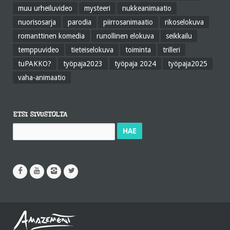
muu urheiluvideo
mysteeri
nukkeanimaatio
nuorisosarja
parodia
piirrosanimaatio
rikoselokuva
romanttinen komedia
runollinen elokuva
seikkailu
temppuvideo
tieteiselokuva
toiminta
trilleri
tuPAKKO?
työpaja2023
työpaja 2024
työpaja2025
vaha-animaatio
ETSI SIVUSTOLTA
Haku: