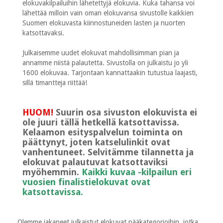
elokuvakilpailuihin lähetettyjä elokuvia. Kuka tahansa voi
lähettää milloin vain oman elokuvansa sivustolle kaikkien
Suomen elokuvasta kiinnostuneiden lasten ja nuorten
katsottavaksi.
Julkaisemme uudet elokuvat mahdollisimman pian ja
annamme niistä palautetta. Sivustolla on julkaistu jo yli
1600 elokuvaa. Tarjontaan kannattaakin tutustua laajasti,
sillä timantteja riittää!
HUOM!
Suurin osa sivuston elokuvista ei
ole juuri tällä hetkellä katsottavissa.
Kelaamon esityspalvelun toiminta on
päättynyt, joten katselulinkit ovat
vanhentuneet. Selvitämme tilannetta ja
elokuvat palautuvat katsottaviksi
myöhemmin.
Kaikki kuvaa -kilpailun eri
vuosien finalistielokuvat ovat
katsottavissa.
Olemme jakaneet julkaistut elokuvat pääkategorioihin, jotka