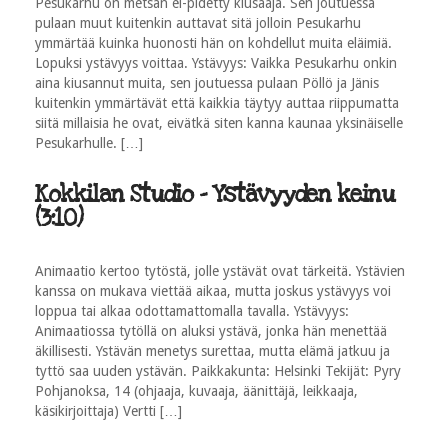
Pesukarhu on metsän ei-pidetty kiusaaja. Sen joutuessa
pulaan muut kuitenkin auttavat sitä jolloin Pesukarhu
ymmärtää kuinka huonosti hän on kohdellut muita eläimiä.
Lopuksi ystävyys voittaa. Ystävyys: Vaikka Pesukarhu onkin
aina kiusannut muita, sen joutuessa pulaan Pöllö ja Jänis
kuitenkin ymmärtävät että kaikkia täytyy auttaa riippumatta
siitä millaisia he ovat, eivätkä siten kanna kaunaa yksinäiselle
Pesukarhulle. […]
Kokkilan Studio - Ystävyyden keinu
(3:10)
Animaatio kertoo tytöstä, jolle ystävät ovat tärkeitä. Ystävien
kanssa on mukava viettää aikaa, mutta joskus ystävyys voi
loppua tai alkaa odottamattomalla tavalla. Ystävyys:
Animaatiossa tytöllä on aluksi ystävä, jonka hän menettää
äkillisesti. Ystävän menetys surettaa, mutta elämä jatkuu ja
tyttö saa uuden ystävän. Paikkakunta: Helsinki Tekijät: Pyry
Pohjanoksa, 14 (ohjaaja, kuvaaja, äänittäjä, leikkaaja,
käsikirjoittaja) Vertti […]