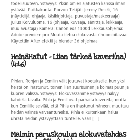
todellisuuteen. Ystävyys: Yksin omien ajatusten kanssa ilman
ystävää. Paikkakunta: Porvoo Tekijät: Jeremy Roselli, 16
(näyttelijä, ohjaaja, käsikirjoittaja, puvustaja/maskeeraaja)
Julius Koivuluoma, 16 (ohjaaja, kuvaaja, äänittäjä, leikkaaja,
muu avustaja) Kamera: Canon eos 1300d Leikkausohjelma:
Adobe premiere pro Muuta tietoa elokuvasta / huomioitavaa:
Käytettiin After efektii ja blender 3d ohjelmaa
HeinäHatut - Liian tärkeä kaveri(na)
(4:46)
Pihlan, Ronjan ja Eemilin välit joutuvat koetukselle, kun yksi
heistä on ihastunut, toinen liian suurisuinen ja kolmas puun ja
kuoren välissä. Ystävyys: Elokuvassamme ystävyys näkyy
kahdella tavalla. Pihla ja Eemil ovat parhaita kavereita, mutta
kun Eemilille selviää, että Pihla on ihastunut häneen, muuttuu
heidän välinsä vaivaantuneiksi. Pihla ei kuitenkaan halua
uhrata heidän ystävyyttään tunteille, vaan […]
Malmin peruskoulun elokuvatehdas