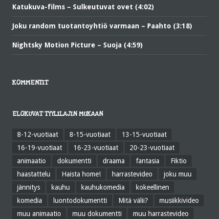
Katukuva-films – Sulkeutuvat ovet (4:02)
Joku random tuotantoyhtiö varmaan – Paahto (3:18)
Nightsky Motion Picture – Suoja (4:59)
KOMMENTIT
ELOKUVAT TYYLILAJIN MUKAAN
8-12-vuotiaat
8-15-vuotiaat
13-15-vuotiaat
16-19-vuotiaat
16-23-vuotiaat
20-23-vuotiaat
animaatio
dokumentti
draama
fantasia
Fiktio
haastattelu
Haista home!
harrastevideo
joku muu
jännitys
kauhu
kauhukomedia
kokeellinen
komedia
luontodokumentti
Mitä välii?
musiikkivideo
muu animaatio
muu dokumentti
muu harrastevideo