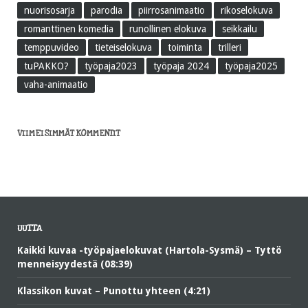
nuorisosarja
parodia
piirrosanimaatio
rikoselokuva
romanttinen komedia
runollinen elokuva
seikkailu
temppuvideo
tieteiselokuva
toiminta
trilleri
tuPAKKO?
työpaja2023
työpaja 2024
työpaja2025
vaha-animaatio
VIIMEISIMMÄT KOMMENTIT
UUTTA
Kaikki kuvaa -työpajaelokuvat (Hartola-Sysmä) – Tyttö
menneisyydestä (08:39)
Klassikon kuvat – Punottu yhteen (4:21)