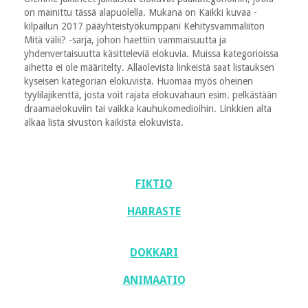
on mainittu tässä alapuolella. Mukana on Kaikki kuvaa -
kilpailun 2017 pääyhteistyökumppani Kehitysvammaliiton
Mitä välii? -sarja, johon haettiin vammaisuutta ja
yhdenvertaisuutta käsitteleviä elokuvia. Muissa kategorioissa
aihetta ei ole määritelty. Allaolevista linkeistä saat listauksen
kyseisen kategorian elokuvista. Huomaa myös oheinen
tyylilajikenttä, josta voit rajata elokuvahaun esim. pelkästään
draamaelokuviin tai vaikka kauhukomedioihin. Linkkien alta
alkaa lista sivuston kaikista elokuvista.
FIKTIO
HARRASTE
DOKKARI
ANIMAATIO