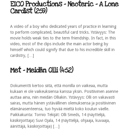
EICO Productions - Neoteric - A Lone
Cardist (2:59)
A video of a boy who dedicated years of practice in learning
to perform complicated, beautiful card tricks. Ystävyys: The
movie holds weak ties to the term friendship. In fact, in this
video, most of the clips include the main actor being by
himself which could signify that due to his incredible skill in
cardistry, […]
Met - Meidän Olli (4:52)
Dokumentti kertoo siitä, että monilla on vaikeaa, mutta
kukaan ei ole vaikeuksiensa kanssa yksin. Positiivinen asenne
auttaa aina, niin meidän Olliakin. Ystävyys: Olli on vakavasti
sairas, mutta hänen ystävällinen olemuksensa ja positiivinen
elämänasenteensa, tuo hyvää mieltä koko koulun väelle.
Paikkakunta: Tornio Tekijät: Olli Smeds, 14 (näyttelijä,
käsikirjoittaja) Suvi Ojala, 14 (näyttelijä, ohjaaja, kuvaaja,
äänittäjä, käsikirjoittaja) […]