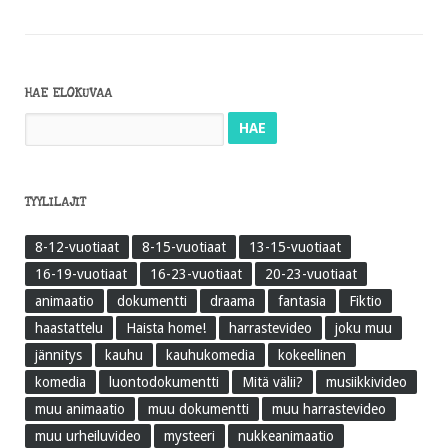
HAE ELOKUVAA
Haku:
TYYLILAJIT
8-12-vuotiaat
8-15-vuotiaat
13-15-vuotiaat
16-19-vuotiaat
16-23-vuotiaat
20-23-vuotiaat
animaatio
dokumentti
draama
fantasia
Fiktio
haastattelu
Haista home!
harrastevideo
joku muu
jännitys
kauhu
kauhukomedia
kokeellinen
komedia
luontodokumentti
Mitä välii?
musiikkivideo
muu animaatio
muu dokumentti
muu harrastevideo
muu urheiluvideo
mysteeri
nukkeanimaatio