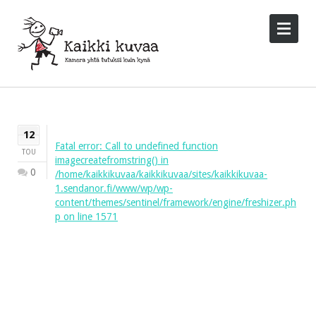
12
Fatal error
: Call to undefined function
TOU
imagecreatefromstring() in
0
/home/kaikkikuvaa/kaikkikuvaa/sites/kaikkikuvaa-
1.sendanor.fi/www/wp/wp-
content/themes/sentinel/framework/engine/freshizer.ph
p
on line
1571