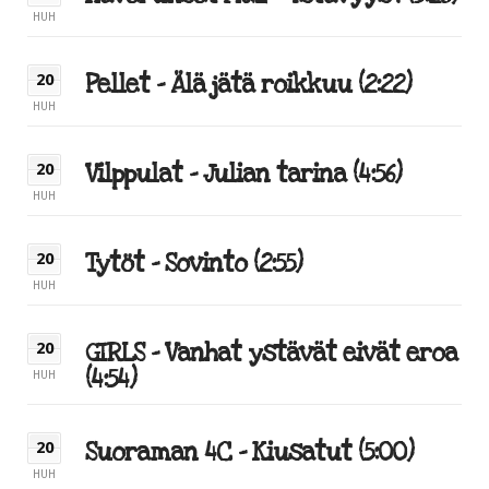
HUH
Pellet – Älä jätä roikkuu (2:22)
20
HUH
Vilppulat – Julian tarina (4:56)
20
HUH
Tytöt – Sovinto (2:55)
20
HUH
GIRLS – Vanhat ystävät eivät eroa
20
(4:54)
HUH
Suoraman 4C – Kiusatut (5:00)
20
HUH