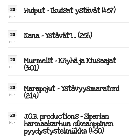
Huiput – Ikuiset ystävät (4:57)
20
HUH
Kana – Ystävät?… (2:58)
20
HUH
Murmelit – Köyhä ja Kiusaajat
20
(3:01)
HUH
Marapojut – Ystävyysmaratoni
20
(2:14)
HUH
J.O.B. productions – Siperian
20
harmaakarhun oikeaoppinen
HUH
pyydystystekniikka (4:50)