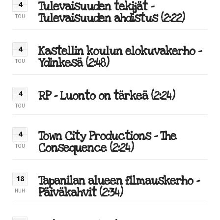
Tulevaisuuden tekijät –
4
Tulevaisuuden ahdistus (2:22)
TOU
Kastellin koulun elokuvakerho –
4
Ydinkesä (2:48)
TOU
RP – Luonto on tärkeä (2:24)
4
TOU
Town City Productions – The
4
Consequence (2:24)
TOU
Tapanilan alueen filmauskerho –
18
Päiväkahvit (2:34)
HUH