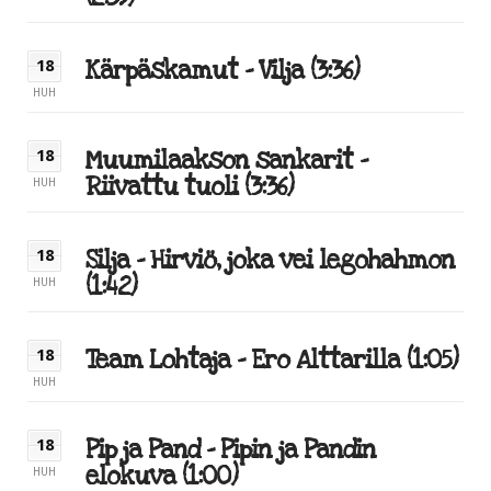
Kärpäskamut – Vilja (3:36)
18
HUH
Muumilaakson sankarit –
18
Riivattu tuoli (3:36)
HUH
Silja – Hirviö, joka vei legohahmon
18
(1:42)
HUH
Team Lohtaja – Ero Alttarilla (1:05)
18
HUH
Pip ja Pand – Pipin ja Pandin
18
elokuva (1:00)
HUH