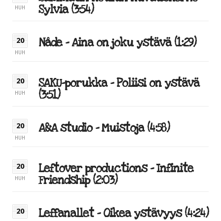
Sylvia (3:54)
HUH
Nåde – Aina on joku ystävä (1:29)
20
HUH
SAKU-porukka – Poliisi on ystävä
20
(3:51)
HUH
A&A studio – Muistoja (4:58)
20
HUH
Leftover productions – Infinite
20
Friendship (2:03)
HUH
Leffanallet – Oikea ystävyys (4:24)
20