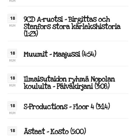
HUH
9CD A-ruotsi – Birgittas och
18
Stenfors stora kärlekshistoria
HUH
(1:23)
Muumit – Maajussi (4:54)
18
HUH
Ilmaisutaidon ryhmä Nopolan
18
koululta – Päiväkirjani (3:08)
HUH
S-Productions – Floor 4 (3:14)
18
HUH
Ästeet – Kosto (5:00)
18