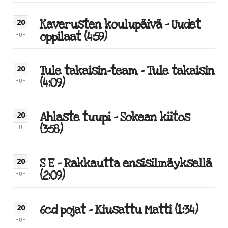
Kaverusten koulupäivä – Uudet
20
oppilaat (4:59)
HUH
Tule takaisin-team – Tule takaisin
20
(4:09)
HUH
Ahlaste tuupi – Sokean kiitos
20
(3:58)
HUH
S E – Rakkautta ensisilmäyksellä
20
(2:09)
HUH
6cd pojat – Kiusattu Matti (1:34)
20
HUH