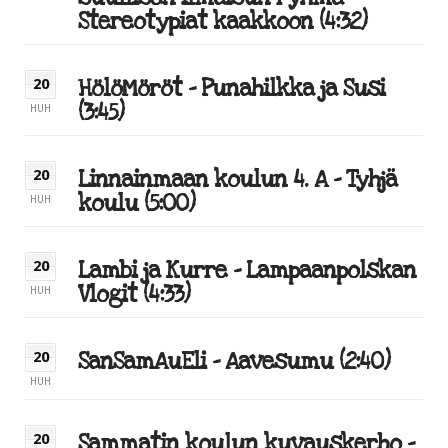
Stereotypiat kaakkoon (4:32)
HölöMöröt – Punahilkka ja Susi
20
(3:45)
HUH
Linnainmaan koulun 4. A – Tyhjä
20
koulu (5:00)
HUH
Lambi ja Kurre – Lampaanpolskan
20
Vlogit (4:33)
HUH
SanSamAuEli – Aavesumu (2:40)
20
HUH
Sammatin koulun kuvauskerho –
20