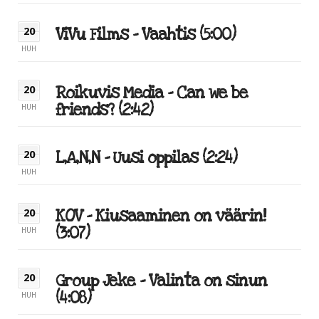
ViVu Films – Vaahtis (5:00)
20
HUH
Roikuvis Media – Can we be
20
friends? (2:42)
HUH
L,A,N,N – Uusi oppilas (2:24)
20
HUH
KOV – Kiusaaminen on väärin!
20
(3:07)
HUH
Group Jeke – Valinta on sinun
20
(4:08)
HUH