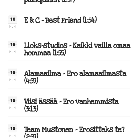
painajainen (1:37)
E & C – Best Friend (1:54)
18
HUH
Lloks-studios – Kaikki vailla omaa
18
hommaa (1:55)
HUH
Alamaailma – Ero alamaailmasta
18
(4:59)
HUH
Viisi ässää – Ero vanhemmista
18
(3:13)
HUH
Team Mustonen – Erositteks te?
18
(2:59)
HUH