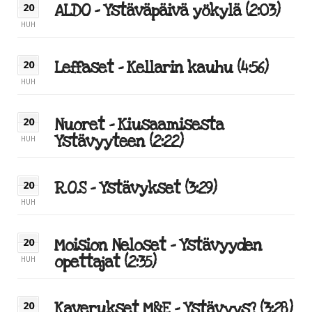
ALDO – Ystäväpäivä yökylä (2:03)
20
HUH
Leffaset – Kellarin kauhu (4:56)
20
HUH
Nuoret – Kiusaamisesta
20
Ystävyyteen (2:22)
HUH
R.O.S – Ystävykset (3:29)
20
HUH
Moision Neloset – Ystävyyden
20
opettajat (2:35)
HUH
Kaverukset M&E – Ystävyys? (3:28)
20