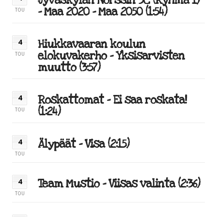
Jyväskylän Norssin 3C (Ryhmä 1)
– Maa 2020 – Maa 2050 (1:54)
TOU
Hiukkavaaran koulun
4
elokuvakerho – Yksisarvisten
TOU
muutto (3:57)
Roskattomat – Ei saa roskata!
4
(1:24)
TOU
Älypäät – Visa (2:15)
4
TOU
Team Mustio – Viisas valinta (2:36)
4
TOU