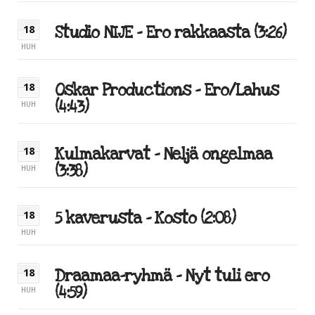
Studio NIJE – Ero rakkaasta (3:26)
18
HUH
Oskar Productions – Ero/Lahus
18
(4:43)
HUH
Kulmakarvat – Neljä ongelmaa
18
(3:38)
HUH
5 kaverusta – Kosto (2:08)
18
HUH
Draamaa-ryhmä – Nyt tuli ero
18
(4:59)
HUH