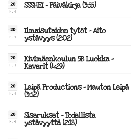
SSSHEI – Päiväkirja (3:55)
20
HUH
Ilmaisutaidon tytöt – Aito
20
ystävyys (2:02)
HUH
Kivimäenkoulun 5B Luokka –
20
Kaverit (4:29)
HUH
Leipä Productions – Mauton Leipä
20
(3:52)
HUH
Sisarukset – Todellista
20
ystävyyttä (2:18)
HUH