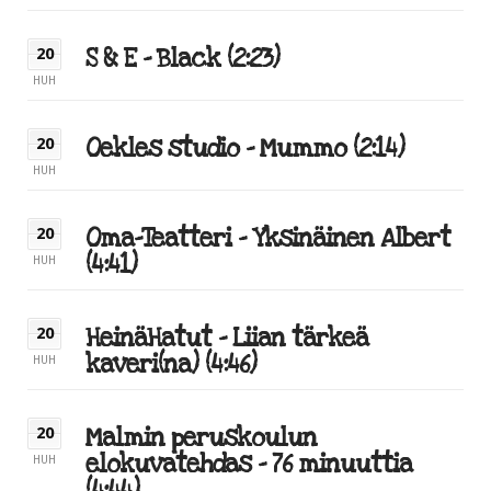
S & E – Black (2:23)
20
HUH
Oekles studio – Mummo (2:14)
20
HUH
Oma-Teatteri – Yksinäinen Albert
20
(4:41)
HUH
HeinäHatut – Liian tärkeä
20
kaveri(na) (4:46)
HUH
Malmin peruskoulun
20
elokuvatehdas – 76 minuuttia
HUH