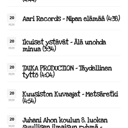
(4:44)
Aari Records – Nipan elämää (4:38)
20
HUH
Ikuiset ystävät – Älä unohda
20
minua (3:34)
HUH
TAIKA PRODUCTION – Täydellinen
20
tyttö (4:04)
HUH
Kuusiston Kuvaajat – Metsäretki
20
(4:54)
HUH
Juhani Ahon koulun 8. luokan
20
suullisen ilmaisun ryhmä –
HUH