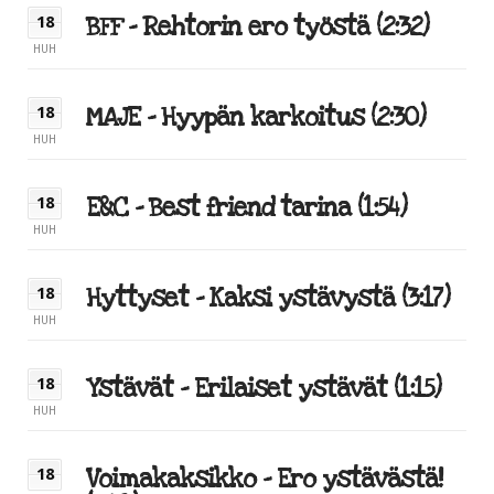
BFF – Rehtorin ero työstä (2:32)
18
HUH
MAJE – Hyypän karkoitus (2:30)
18
HUH
E&C – Best friend tarina (1:54)
18
HUH
Hyttyset – Kaksi ystävystä (3:17)
18
HUH
Ystävät – Erilaiset ystävät (1:15)
18
HUH
Voimakaksikko – Ero ystävästä!
18