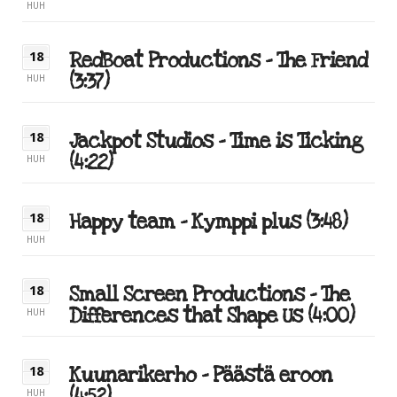
HUH
RedBoat Productions – The Friend
18
(3:37)
HUH
Jackpot Studios – Time is Ticking
18
(4:22)
HUH
Happy team – Kymppi plus (3:48)
18
HUH
Small Screen Productions – The
18
Differences that Shape Us (4:00)
HUH
Kuunarikerho – Päästä eroon
18
HUH