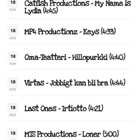
Catfish Productions – My Name is
18
Lydia (4:45)
HUH
MP4 Productionz – Keys (4:33)
18
HUH
Oma-Teatteri – Hillopurkki (4:40)
18
HUH
Virtas – Jobbigt kan bli bra (4:44)
18
HUH
Last Ones – Irtiotto (4:21)
18
HUH
MTS Productions – Loner (5:00)
18