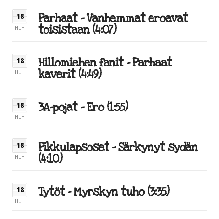
Parhaat – Vanhemmat eroavat
18
toisistaan (4:07)
HUH
Hillomiehen fanit – Parhaat
18
kaverit (4:49)
HUH
3A-pojat – Ero (1:55)
18
HUH
Pikkulapsoset – Särkynyt sydän
18
(4:10)
HUH
Tytöt – Myrskyn tuho (3:35)
18
HUH