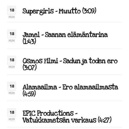
Supergirls – Muutto (3:09)
18
HUH
Jamel – Saanan elämäntarina
18
(1:43)
HUH
Osmos Filmi – Sadun ja toden ero
18
(3:07)
HUH
Alamaailma – Ero alamaailmasta
18
(4:59)
HUH
EPIC Productions –
18
Vatukkametsän varkaus (4:27)
HUH