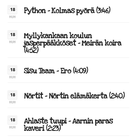
Python – Kolmas pyörä (3:46)
18
HUH
Myllykankaan koulun
18
jasperpääkköset – Meirän koira
HUH
(4:52)
Sisu Team – Ero (4:09)
18
HUH
Nörtit – Nörtin elämäkerta (2:40)
18
HUH
Ahlaste tuupi – Aarnin paras
18
kaveri (2:23)
HUH