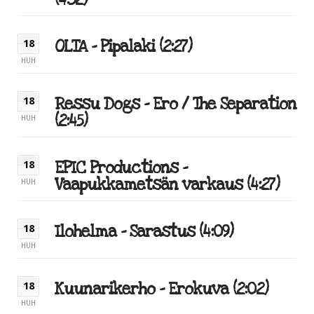
(4:52)
OLTA – Pipalaki (2:27)
18
HUH
Ressu Dogs – Ero / The Separation
18
(2:45)
HUH
EPIC Productions –
18
Vaapukkametsän varkaus (4:27)
HUH
Ilohelma – Sarastus (4:09)
18
HUH
Kuunarikerho – Erokuva (2:02)
18
HUH