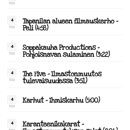
TOU
Tapanilan alueen filmauskerho –
4
Peli (4:58)
TOU
Soppakauha Productions –
4
Pohjoisnavan sulaminen (3:22)
TOU
The Five – Ilmastonmuutos
4
tulevaisuudessa (3:51)
TOU
Karhut – Ihmiskarhu (5:00)
4
TOU
Karanteenikakarat –
4