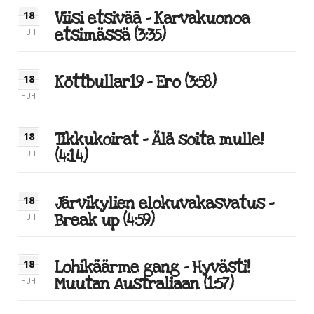
Viisi etsivää – Karvakuonoa
18
etsimässä (3:35)
HUH
Köttbullar19 – Ero (3:58)
18
HUH
Tikkukoirat – Älä soita mulle!
18
(4:14)
HUH
Järvikylien elokuvakasvatus –
18
Break up (4:59)
HUH
Lohikäärme gang – Hyvästi!
18
Muutan Australiaan (1:57)
HUH