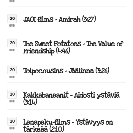
HUH
JAOI films – Amirah (3:27)
20
HUH
The Sweet Potatoes – The Value of
20
Friendship (4:46)
HUH
Tolpocousins – Jäälinna (3:26)
20
HUH
Kakkabanaanit – Aidosti ystäviä
20
(3:14)
HUH
Lenapeku-films – Ystävyys on
20
tärkeää (2:10)
HUH