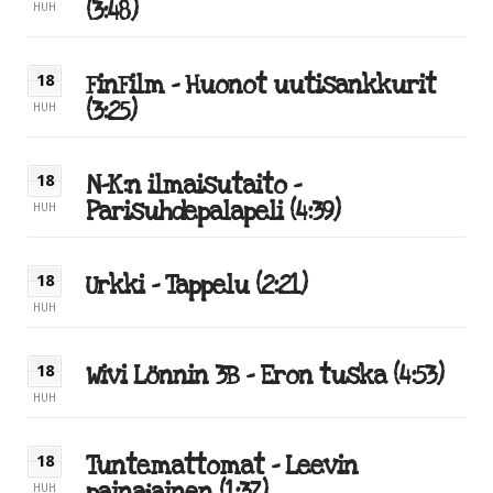
(3:48)
HUH
FinFilm – Huonot uutisankkurit
18
(3:25)
HUH
N-K:n ilmaisutaito –
18
Parisuhdepalapeli (4:39)
HUH
Urkki – Tappelu (2:21)
18
HUH
Wivi Lönnin 3B – Eron tuska (4:53)
18
HUH
Tuntemattomat – Leevin
18
HUH