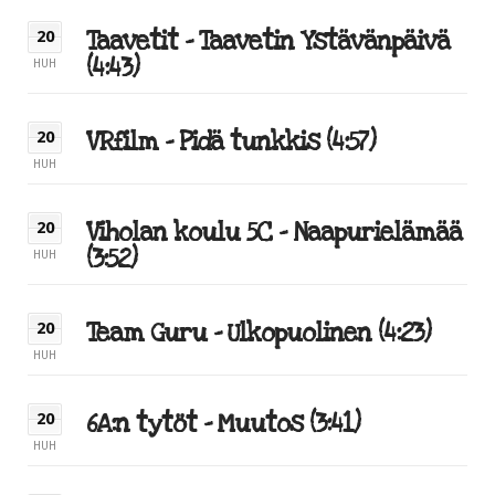
Taavetit – Taavetin Ystävänpäivä
20
(4:43)
HUH
VRfilm – Pidä tunkkis (4:57)
20
HUH
Viholan koulu 5C – Naapurielämää
20
(3:52)
HUH
Team Guru – Ulkopuolinen (4:23)
20
HUH
6A:n tytöt – Muutos (3:41)
20
HUH