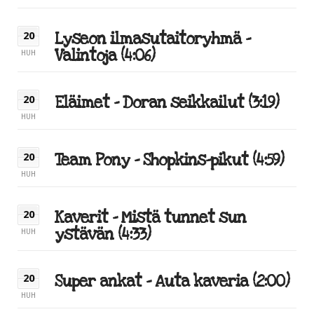
Lyseon ilmasutaitoryhmä –
20
Valintoja (4:06)
HUH
Eläimet – Doran seikkailut (3:19)
20
HUH
Team Pony – Shopkins-pikut (4:59)
20
HUH
Kaverit – Mistä tunnet sun
20
ystävän (4:33)
HUH
Super ankat – Auta kaveria (2:00)
20
HUH