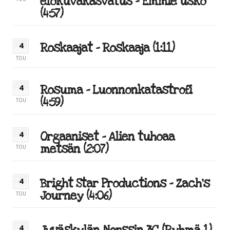
elokuvakasvatus – Emmie usko
(4:57)
Roskaajat – Roskaaja (1:11)
4
TOU
Rosuma – Luonnonkatastrofi
4
(4:59)
TOU
Orgaaniset – Alien tuhoaa
4
metsän (2:07)
TOU
Bright Star Productions – Zach’s
4
Journey (4:06)
TOU
4